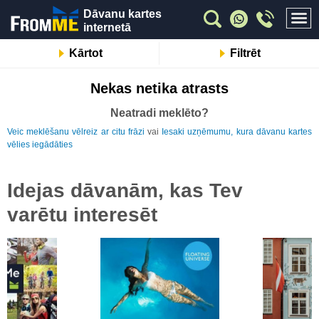
Dāvanu kartes
internetā
Kārtot
Filtrēt
Nekas netika atrasts
Neatradi meklēto?
Veic meklēšanu vēlreiz ar citu frāzi
vai
Iesaki uzņēmumu, kura dāvanu kartes
vēlies iegādāties
Idejas dāvanām, kas Tev
varētu interesēt