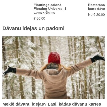
e
Floutings salonā
Restorāna
Floating Universe, 1
karte dāvan
apmeklējums
No € 20.00
€ 50.00
Dāvanu idejas un padomi
Meklē dāvanu idejas? Lasi, kādas dāvanu kartes