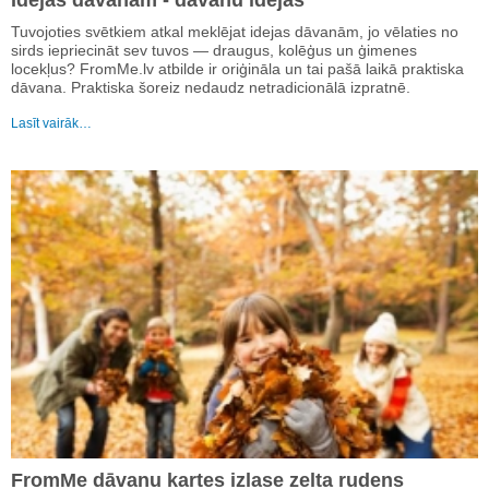
Idejas dāvanām - dāvanu idejas
Tuvojoties svētkiem atkal meklējat idejas dāvanām, jo vēlaties no
sirds iepriecināt sev tuvos — draugus, kolēģus un ģimenes
locekļus? FromMe.lv atbilde ir oriģināla un tai pašā laikā praktiska
dāvana. Praktiska šoreiz nedaudz netradicionālā izpratnē.
Lasīt vairāk…
FromMe dāvanu kartes izlase zelta rudens