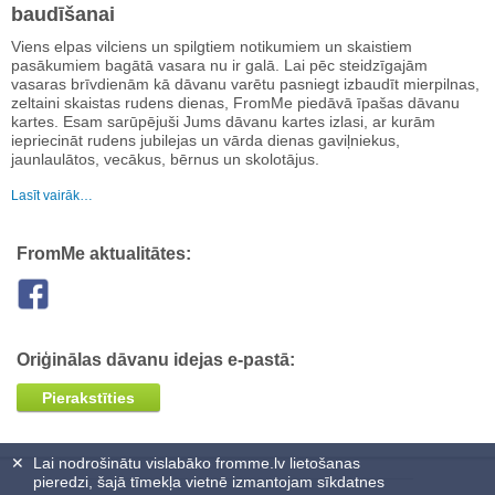
baudīšanai
Viens elpas vilciens un spilgtiem notikumiem un skaistiem
pasākumiem bagātā vasara nu ir galā. Lai pēc steidzīgajām
vasaras brīvdienām kā dāvanu varētu pasniegt izbaudīt mierpilnas,
zeltaini skaistas rudens dienas, FromMe piedāvā īpašas dāvanu
kartes. Esam sarūpējuši Jums dāvanu kartes izlasi, ar kurām
iepriecināt rudens jubilejas un vārda dienas gaviļniekus,
jaunlaulātos, vecākus, bērnus un skolotājus.
Lasīt vairāk…
FromMe aktualitātes:
Oriģinālas dāvanu idejas e-pastā:
Pierakstīties
✕
Lai nodrošinātu vislabāko fromme.lv lietošanas
pieredzi, šajā tīmekļa vietnē izmantojam sīkdatnes