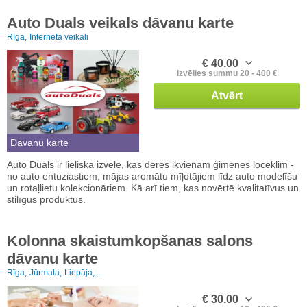
Auto Duals veikals dāvanu karte
Rīga,
Interneta veikali
€ 40.00
Izvēlies summu 20 - 400 €
Atvērt
Dāvanu karte
Auto Duals ir lieliska izvēle, kas derēs ikvienam ģimenes loceklim -
no auto entuziastiem, mājas aromātu mīļotājiem līdz auto modelīšu
un rotaļlietu kolekcionāriem. Kā arī tiem, kas novērtē kvalitatīvus un
stilīgus produktus.
Kolonna skaistumkopšanas salons
dāvanu karte
Rīga,
Jūrmala,
Liepāja, ...
€ 30.00