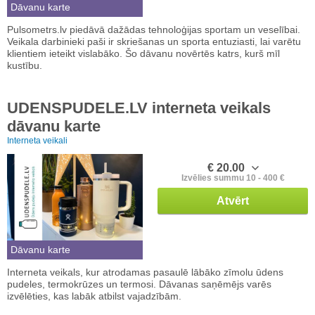
Dāvanu karte
Pulsometrs.lv piedāvā dažādas tehnoloģijas sportam un veselībai.
Veikala darbinieki paši ir skriešanas un sporta entuziasti, lai varētu
klientiem ieteikt vislabāko. Šo dāvanu novērtēs katrs, kurš mīl
kustību.
UDENSPUDELE.LV interneta veikals
dāvanu karte
Interneta veikali
€ 20.00
Izvēlies summu 10 - 400 €
Atvērt
Dāvanu karte
Interneta veikals, kur atrodamas pasaulē lābāko zīmolu ūdens
pudeles, termokrūzes un termosi. Dāvanas saņēmējs varēs
izvēlēties, kas labāk atbilst vajadzībām.