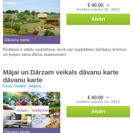
€ 40.00
Izvēlies summu 20 - 400 €
Atvērt
Dāvanu karte
Rožlejas ir stādu audzētava, kurā vari iegādāties dažādus krūmus
un puķes sava dārza skaistumam.
Mājai un Dārzam veikals dāvanu karte
dāvanu karte
Cēsis,
Dobele,
Jelgava, ...
€ 40.00
Izvēlies summu 10 - 250 €
Atvērt
Dāvanu karte