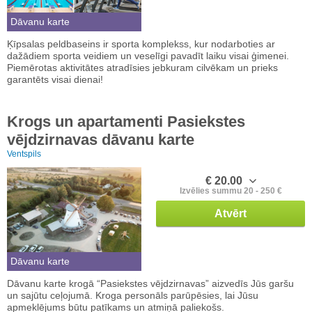
Dāvanu karte
Ķīpsalas peldbaseins ir sporta komplekss, kur nodarboties ar
dažādiem sporta veidiem un veselīgi pavadīt laiku visai ģimenei.
Piemērotas aktivitātes atradīsies jebkuram cilvēkam un prieks
garantēts visai dienai!
Krogs un apartamenti Pasiekstes
vējdzirnavas dāvanu karte
Ventspils
€ 20.00
Izvēlies summu 20 - 250 €
Atvērt
Dāvanu karte
Dāvanu karte krogā “Pasiekstes vējdzirnavas” aizvedīs Jūs garšu
un sajūtu ceļojumā. Kroga personāls parūpēsies, lai Jūsu
apmeklējums būtu patīkams un atmiņā paliekošs.