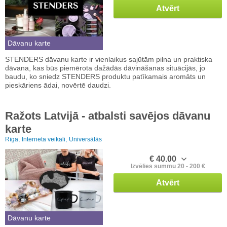
Atvērt
Dāvanu karte
STENDERS dāvanu karte ir vienlaikus sajūtām pilna un praktiska
dāvana, kas būs piemērota dažādās dāvināšanas situācijās, jo
baudu, ko sniedz STENDERS produktu patīkamais aromāts un
pieskāriens ādai, novērtē daudzi.
Ražots Latvijā - atbalsti savējos dāvanu
karte
Rīga,
Interneta veikali,
Universālās
€ 40.00
Izvēlies summu 20 - 200 €
Atvērt
Dāvanu karte