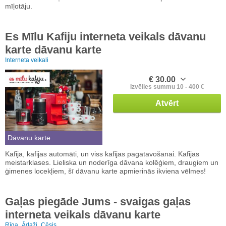
mīļotāju.
Es Mīlu Kafiju interneta veikals dāvanu
karte dāvanu karte
Interneta veikali
€ 30.00
Izvēlies summu 10 - 400 €
Atvērt
Dāvanu karte
Kafija, kafijas automāti, un viss kafijas pagatavošanai. Kafijas
meistarklases. Lieliska un noderīga dāvana kolēģiem, draugiem un
ģimenes locekļiem, šī dāvanu karte apmierinās ikviena vēlmes!
Gaļas piegāde Jums - svaigas gaļas
interneta veikals dāvanu karte
Rīga,
Ādaži,
Cēsis, ...