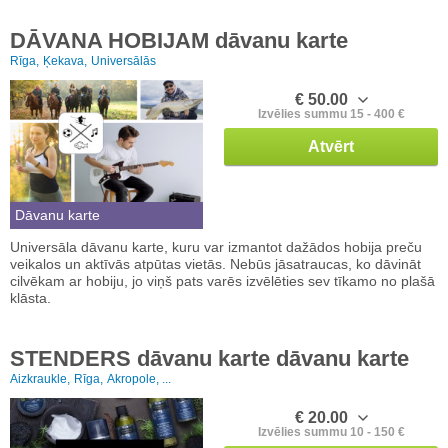
DĀVANA HOBIJAM dāvanu karte
Rīga,
Ķekava,
Universālās
€ 50.00
Izvēlies summu 15 - 400 €
Atvērt
Dāvanu karte
Universāla dāvanu karte, kuru var izmantot dažādos hobija preču
veikalos un aktīvās atpūtas vietās. Nebūs jāsatraucas, ko dāvināt
cilvēkam ar hobiju, jo viņš pats varēs izvēlēties sev tīkamo no plašā
klāsta.
STENDERS dāvanu karte dāvanu karte
Aizkraukle,
Rīga,
Akropole, ...
€ 20.00
Izvēlies summu 10 - 150 €