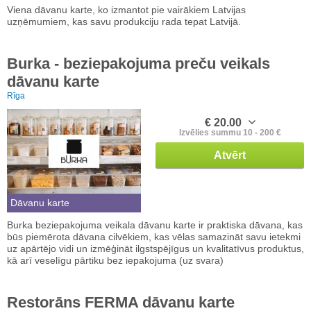
Viena dāvanu karte, ko izmantot pie vairākiem Latvijas
uzņēmumiem, kas savu produkciju rada tepat Latvijā.
Burka - beziepakojuma preču veikals
dāvanu karte
Rīga
€ 20.00
Izvēlies summu 10 - 200 €
Atvērt
Dāvanu karte
Burka beziepakojuma veikala dāvanu karte ir praktiska dāvana, kas
būs piemērota dāvana cilvēkiem, kas vēlas samazināt savu ietekmi
uz apārtējo vidi un izmēģināt ilgstspējīgus un kvalitatīvus produktus,
kā arī veselīgu pārtiku bez iepakojuma (uz svara)
Restorāns FERMA dāvanu karte