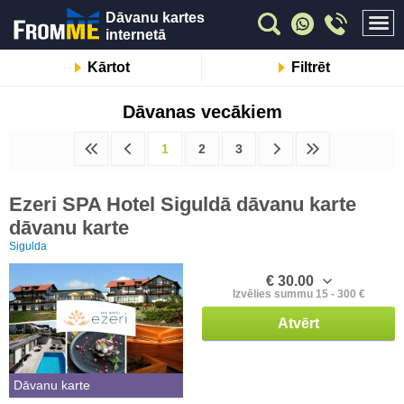
Dāvanu kartes
internetā
Kārtot
Filtrēt
Dāvanas vecākiem
1
2
3
Ezeri SPA Hotel Siguldā dāvanu karte
dāvanu karte
Sigulda
€ 30.00
Izvēlies summu 15 - 300 €
Atvērt
Dāvanu karte