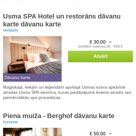
Usma SPA Hotel un restorāns dāvanu
karte dāvanu karte
Ventspils
€ 30.00
Izvēlies summu 20 - 500 €
Atvērt
Dāvanu karte
Maģiskajā, teikām un leģendām apvītajā Usmas ezera apkārtnē
atrodas Usma SPA viesnīca, kuras piedāvājumā ikviens atradīs sev
piemērotākās spa procedūras.
Piena muiža - Berghof dāvanu karte
Kurzeme
€ 50.00