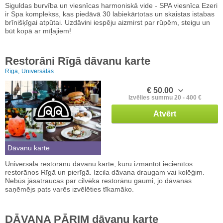
Siguldas burvība un viesnīcas harmoniskā vide - SPA viesnīca Ezeri
ir Spa komplekss, kas piedāvā 30 labiekārtotas un skaistas istabas
brīnišķīgai atpūtai. Uzdāvini iespēju aizmirst par rūpēm, steigu un
būt kopā ar mīļajiem!
Restorāni Rīgā dāvanu karte
Rīga,
Universālās
€ 50.00
Izvēlies summu 20 - 400 €
Atvērt
Dāvanu karte
Universāla restorānu dāvanu karte, kuru izmantot iecienītos
restorānos Rīgā un pierīgā. Izcila dāvana draugam vai kolēģim.
Nebūs jāsatraucas par cilvēka restorānu gaumi, jo dāvanas
saņēmējs pats varēs izvēlēties tīkamāko.
DĀVANA PĀRIM dāvanu karte