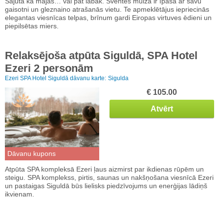
Sajūta kā mājās… vai pat labāk. Sventes muiža ir īpaša ar savu
gaisotni un gleznaino atrašanās vietu. Te apmeklētājus iepriecinās
elegantas viesnīcas telpas, brīnum gardi Eiropas virtuves ēdieni un
piepilsētas miers.
Relaksējoša atpūta Siguldā, SPA Hotel
Ezeri 2 personām
Ezeri SPA Hotel Siguldā dāvanu karte:
Sigulda
€ 105.00
Atvērt
Dāvanu kupons
Atpūta SPA kompleksā Ezeri ļaus aizmirst par ikdienas rūpēm un
steigu. SPA komplekss, pirtis, saunas un nakšņošana viesnīcā Ezeri
un pastaigas Siguldā būs lielisks piedzīvojums un enerģijas lādiņš
ikvienam.