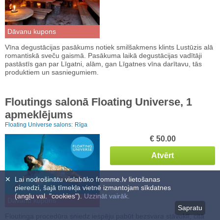
Dāvanu kupons
Vīna degustācijas pasākums notiek smilšakmens klints Lustūzis alā
romantiskā sveču gaismā. Pasākuma laikā degustācijas vadītāji
pastāstīs gan par Līgatni, alām, gan Līgatnes vīna darītavu, tās
produktiem un sasniegumiem.
Floutings salonā Floating Universe, 1
apmeklējums
Floating Universe salons:
Rīga
€ 50.00
Atvērt
✕
Lai nodrošinātu vislabāko fromme.lv lietošanas
pieredzi, šajā tīmekļa vietnē izmantojam sīkdatnes
(angļu val. "cookies").
Uzzināt vairāk.
Dāvanu kupons
Sapratu
Floutinga procedūra sniedz iespēju pabūt bezsvara stāvoklī, citā