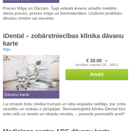
Preces Mājai un Dārzam. Šajā veikalā ikviens atradīs meklēto:
dārza preces, preces mājai un būvmateriālus. Uzdāvini praktisku
dāvanu virietim vai sievietei.
iDental – zobārstniecības klīnika dāvanu
karte
Rīga
€ 30.00
Izvēlies summu 20 - 400 €
Atvērt
Dāvanu karte
Lai smaids būtu cilvēka trumpis un laba iespaida radītājs, par zobu
veselību un izskatu ir jārūpējas. Stomatoloģiskā klīnika iDental būs
solis ceļā uz veselu un skaistu smaidu, – pasaule pasmaidīs pretī!