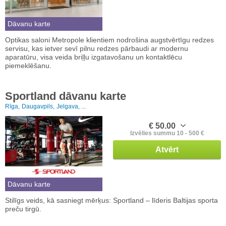
Dāvanu karte
Optikas saloni Metropole klientiem nodrošina augstvērtīgu redzes
servisu, kas ietver sevī pilnu redzes pārbaudi ar modernu
aparatūru, visa veida briļļu izgatavošanu un kontaktlēcu
piemeklēšanu.
Sportland dāvanu karte
Rīga,
Daugavpils,
Jelgava, ...
€ 50.00
Izvēlies summu 10 - 500 €
Atvērt
Dāvanu karte
Stilīgs veids, kā sasniegt mērķus: Sportland – līderis Baltijas sporta
preču tirgū.