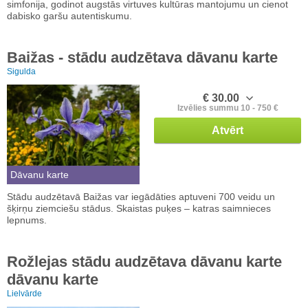
simfonija, godinot augstās virtuves kultūras mantojumu un cienot
dabisko garšu autentiskumu.
Baižas - stādu audzētava dāvanu karte
Sigulda
€ 30.00
Izvēlies summu 10 - 750 €
Atvērt
Dāvanu karte
Stādu audzētavā Baižas var iegādāties aptuveni 700 veidu un
šķirņu ziemciešu stādus. Skaistas puķes – katras saimnieces
lepnums.
Rožlejas stādu audzētava dāvanu karte
dāvanu karte
Lielvārde