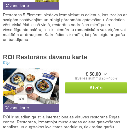
Dāvanu karte
Restorāns 5 Elementi piedāvā izsmalcinātus ēdienus, kas izceļas ar
svaigām sastāvdaļām un rūpīgi pārdomātu gatavošanu. Atrodoties
vēsturiskā ēkā klusā vietā, restorāns nodrošina mierīgu un
viesmīlīgu atmosfēru, lieliski piemērotu romantiskām vakariņām vai
maltītēm ar draugiem. Katrs ēdiens ir radīts, lai pārsteigtu ar garšu
un baudījumu.
ROI Restorāns dāvanu karte
Rīga
€ 50.00
Izvēlies summu 20 - 400 €
Atvērt
Dāvanu karte
ROI ir mūsdienīga stila internacionālas virtuves restorāns Rīgas
centrā. Restorānā, izmantojot mūsdienīgas ēdiena gatavošanas
tehnikas un augstākās kvalitātes produktus, tiek radīta garšu