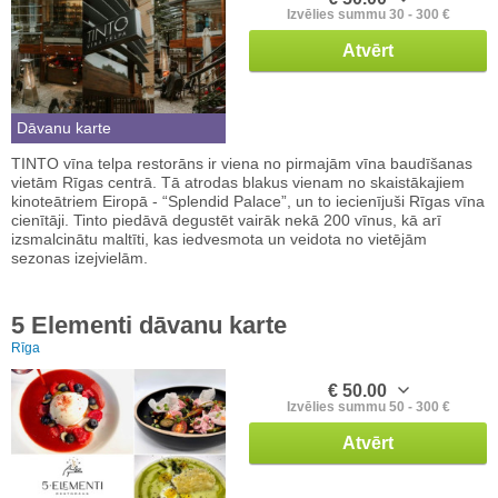
Izvēlies summu 30 - 300 €
Atvērt
Dāvanu karte
TINTO vīna telpa restorāns ir viena no pirmajām vīna baudīšanas
vietām Rīgas centrā. Tā atrodas blakus vienam no skaistākajiem
kinoteātriem Eiropā - “Splendid Palace”, un to iecienījuši Rīgas vīna
cienītāji. Tinto piedāvā degustēt vairāk nekā 200 vīnus, kā arī
izsmalcinātu maltīti, kas iedvesmota un veidota no vietējām
sezonas izejvielām.
5 Elementi dāvanu karte
Rīga
€ 50.00
Izvēlies summu 50 - 300 €
Atvērt