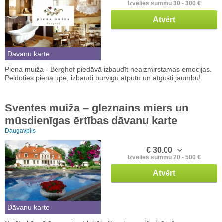
Izvēlies summu 30 - 300 €
Atvērt
Dāvanu karte
Piena muiža - Berghof piedāvā izbaudīt neaizmirstamas emocijas.
Peldoties piena upē, izbaudi burvīgu atpūtu un atgūsti jaunību!
Sventes muiža – gleznains miers un
mūsdienīgas ērtības dāvanu karte
Daugavpils
€ 30.00
Izvēlies summu 20 - 500 €
Atvērt
Dāvanu karte