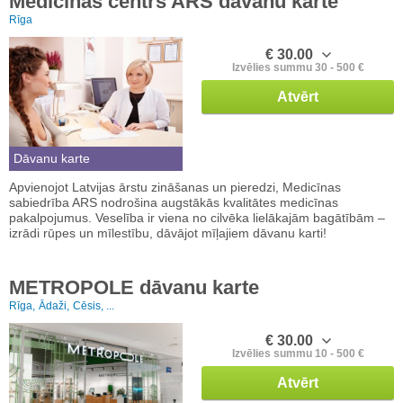
Medicīnas centrs ARS dāvanu karte
Rīga
€ 30.00
Izvēlies summu 30 - 500 €
Atvērt
Dāvanu karte
Apvienojot Latvijas ārstu zināšanas un pieredzi, Medicīnas
sabiedrība ARS nodrošina augstākās kvalitātes medicīnas
pakalpojumus. Veselība ir viena no cilvēka lielākajām bagātībām –
izrādi rūpes un mīlestību, dāvājot mīļajiem dāvanu karti!
METROPOLE dāvanu karte
Rīga,
Ādaži,
Cēsis, ...
€ 30.00
Izvēlies summu 10 - 500 €
Atvērt