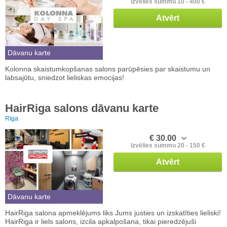
Izvēlies summu 10 - 400 €
Atvērt
Dāvanu karte
Kolonna skaistumkopšanas salons parūpēsies par skaistumu un
labsajūtu, sniedzot lieliskas emocijas!
HairRiga salons dāvanu karte
Rīga
€ 30.00
Izvēlies summu 20 - 150 €
Atvērt
Dāvanu karte
HairRiga salona apmeklējums liks Jums justies un izskatīties lieliski!
HairRiga ir liels salons, izcila apkalpošana, tikai pieredzējuši