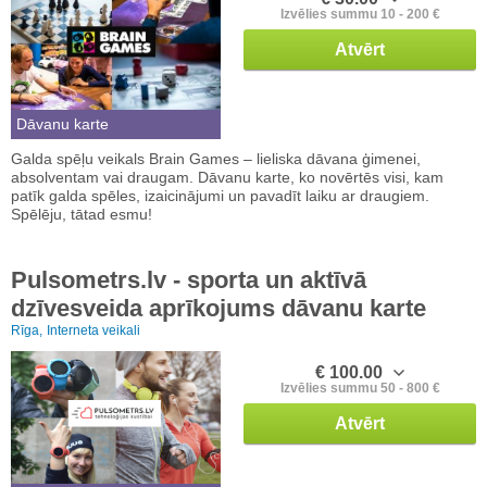
Izvēlies summu 10 - 200 €
Atvērt
Dāvanu karte
Galda spēļu veikals Brain Games – lieliska dāvana ģimenei,
absolventam vai draugam. Dāvanu karte, ko novērtēs visi, kam
patīk galda spēles, izaicinājumi un pavadīt laiku ar draugiem.
Spēlēju, tātad esmu!
Pulsometrs.lv - sporta un aktīvā
dzīvesveida aprīkojums dāvanu karte
Rīga,
Interneta veikali
€ 100.00
Izvēlies summu 50 - 800 €
Atvērt