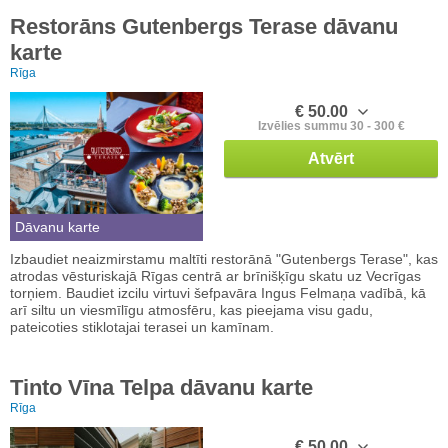
Restorāns Gutenbergs Terase dāvanu
karte
Rīga
€ 50.00
Izvēlies summu 30 - 300 €
Atvērt
Dāvanu karte
Izbaudiet neaizmirstamu maltīti restorānā "Gutenbergs Terase", kas
atrodas vēsturiskajā Rīgas centrā ar brīnišķīgu skatu uz Vecrīgas
torņiem. Baudiet izcilu virtuvi šefpavāra Ingus Felmaņa vadībā, kā
arī siltu un viesmīlīgu atmosfēru, kas pieejama visu gadu,
pateicoties stiklotajai terasei un kamīnam.
Tinto Vīna Telpa dāvanu karte
Rīga
€ 50.00