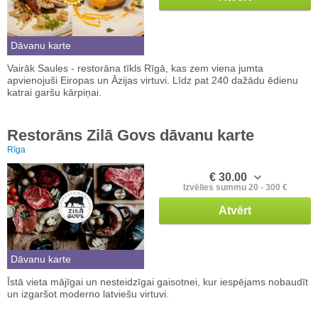
Dāvanu karte
Vairāk Saules - restorāna tīkls Rīgā, kas zem viena jumta
apvienojuši Eiropas un Āzijas virtuvi. Līdz pat 240 dažādu ēdienu
katrai garšu kārpiņai.
Restorāns Zilā Govs dāvanu karte
Rīga
€ 30.00
Izvēlies summu 20 - 300 €
Atvērt
Dāvanu karte
Īstā vieta mājīgai un nesteidzīgai gaisotnei, kur iespējams nobaudīt
un izgaršot moderno latviešu virtuvi.