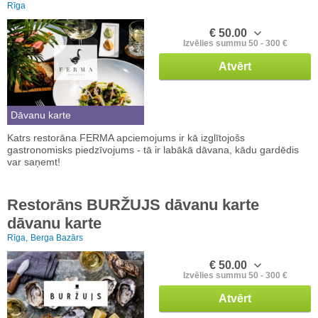
Rīga
€ 50.00
Izvēlies summu 50 - 300 €
Atvērt
Dāvanu karte
Katrs restorāna FERMA apciemojums ir kā izglītojošs
gastronomisks piedzīvojums - tā ir labākā dāvana, kādu gardēdis
var saņemt!
Restorāns BURŽUJS dāvanu karte
dāvanu karte
Rīga,
Berga Bazārs
€ 50.00
Izvēlies summu 50 - 300 €
Atvērt