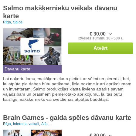
Salmo makšķernieku veikals dāvanu
karte
Rīga,
Spice
€ 30.00
Izvēlies summu 10 - 500 €
Atvērt
Dāvanu karte
Lai noķertu lomu, makšķerniekam pietiek ar vēlmi un pieredzi, bet,
lai atpūta pie dabas būtu patīkama, liela nozīme ir arī aprīkojumam
un inventāram. Salmo produkcijas klāstā ikviens atradīs savām
vajadzībām un prasmēm piemērotāko aprīkojumu, lai tas būtu
kaislīgs makšķernieks vai svētdienas atpūtas baudītājs.
Brain Games - galda spēles dāvanu karte
Rīga,
Interneta veikali,
Alfa, ...
€ 30.00