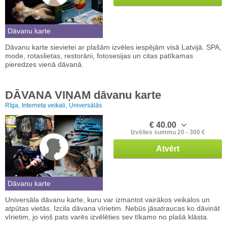
Dāvanu karte
Dāvanu karte sievietei ar plašām izvēles iespējām visā Latvijā. SPA,
mode, rotaslietas, restorāni, fotosesijas un citas patīkamas
pieredzes vienā dāvanā.
DĀVANA VIŅAM dāvanu karte
Rīga,
Interneta veikali,
Universālās
€ 40.00
Izvēlies summu 20 - 300 €
Atvērt
Dāvanu karte
Universāla dāvanu karte, kuru var izmantot vairākos veikalos un
atpūtas vietās. Izcila dāvana vīrietim. Nebūs jāsatraucas ko dāvināt
vīrietim, jo viņš pats varēs izvēlēties sev tīkamo no plašā klāsta.