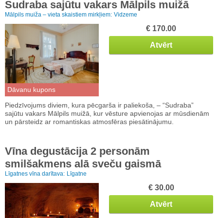
Sudraba sajūtu vakars Mālpils muižā
Mālpils muiža – vieta skaistiem mirkļiem:
Vidzeme
€ 170.00
Atvērt
Dāvanu kupons
Piedzīvojums diviem, kura pēcgarša ir paliekoša, – “Sudraba”
sajūtu vakars Mālpils muižā, kur vēsture apvienojas ar mūsdienām
un pārsteidz ar romantiskas atmosfēras piesātinājumu.
Vīna degustācija 2 personām
smilšakmens alā sveču gaismā
Līgatnes vīna darītava:
Līgatne
€ 30.00
Atvērt