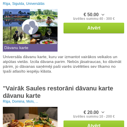
Rīga,
Sigulda,
Universālās
€ 50.00
Izvēlies summu 40 - 300 €
Atvērt
Dāvanu karte
Universāla dāvanu karte, kuru var izmantot vairākos veikalos un
atpūtas vietās. Izcila dāvana parim. Nebūs jāsatraucas, ko dāvināt
pārim, jo dāvanas saņēmēji paši varēs izvēlēties sev tīkamo no
īpaši atlasīto iespēju klāsta.
"Vairāk Saules restorāni dāvanu karte
dāvanu karte
Rīga,
Domina,
Mols, ...
€ 20.00
Izvēlies summu 10 - 200 €
Atvērt