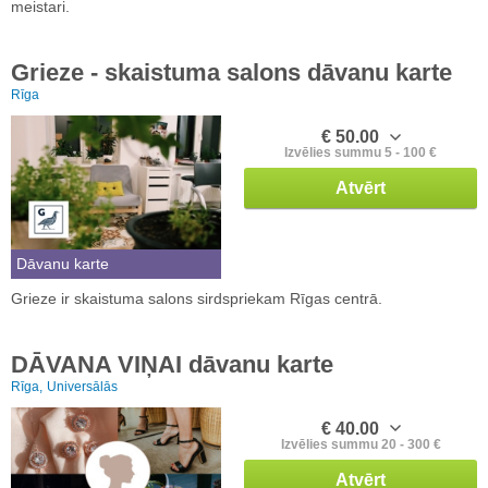
meistari.
Grieze - skaistuma salons dāvanu karte
Rīga
€ 50.00
Izvēlies summu 5 - 100 €
Atvērt
Dāvanu karte
Grieze ir skaistuma salons sirdspriekam Rīgas centrā.
DĀVANA VIŅAI dāvanu karte
Rīga,
Universālās
€ 40.00
Izvēlies summu 20 - 300 €
Atvērt