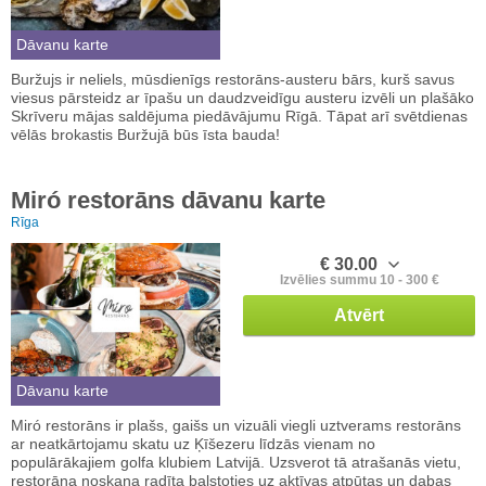
Dāvanu karte
Buržujs ir neliels, mūsdienīgs restorāns-austeru bārs, kurš savus
viesus pārsteidz ar īpašu un daudzveidīgu austeru izvēli un plašāko
Skrīveru mājas saldējuma piedāvājumu Rīgā. Tāpat arī svētdienas
vēlās brokastis Buržujā būs īsta bauda!
Miró restorāns dāvanu karte
Rīga
€ 30.00
Izvēlies summu 10 - 300 €
Atvērt
Dāvanu karte
Miró restorāns ir plašs, gaišs un vizuāli viegli uztverams restorāns
ar neatkārtojamu skatu uz Ķīšezeru līdzās vienam no
populārākajiem golfa klubiem Latvijā. Uzsverot tā atrašanās vietu,
restorāna noskaņa radīta balstoties uz aktīvas atpūtas un dabas