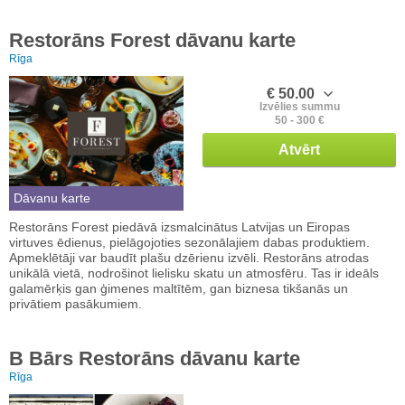
Restorāns Forest dāvanu karte
Rīga
€ 50.00
Izvēlies summu
50 - 300 €
Atvērt
Dāvanu karte
Restorāns Forest piedāvā izsmalcinātus Latvijas un Eiropas
virtuves ēdienus, pielāgojoties sezonālajiem dabas produktiem.
Apmeklētāji var baudīt plašu dzērienu izvēli. Restorāns atrodas
unikālā vietā, nodrošinot lielisku skatu un atmosfēru. Tas ir ideāls
galamērķis gan ģimenes maltītēm, gan biznesa tikšanās un
privātiem pasākumiem.
B Bārs Restorāns dāvanu karte
Rīga