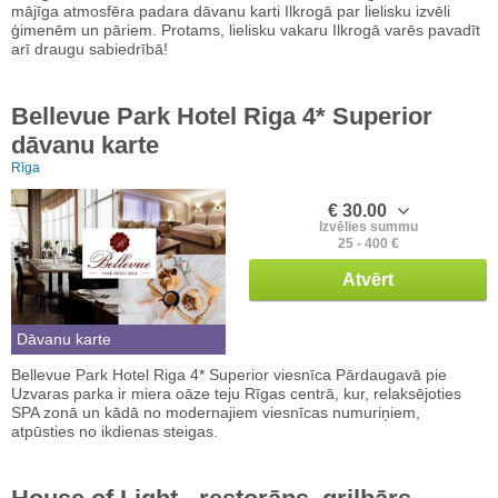
mājīga atmosfēra padara dāvanu karti Ilkrogā par lielisku izvēli
ģimenēm un pāriem. Protams, lielisku vakaru Ilkrogā varēs pavadīt
arī draugu sabiedrībā!
Bellevue Park Hotel Riga 4* Superior
dāvanu karte
Rīga
€ 30.00
Izvēlies summu
25 - 400 €
Atvērt
Dāvanu karte
Bellevue Park Hotel Riga 4* Superior viesnīca Pārdaugavā pie
Uzvaras parka ir miera oāze teju Rīgas centrā, kur, relaksējoties
SPA zonā un kādā no modernajiem viesnīcas numuriņiem,
atpūsties no ikdienas steigas.