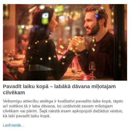
Pavadīt laiku kopā – labākā dāvana mīļotajam
cilvēkam
Veiksmīgu attiecību atslēga ir kvalitatīvi pavadīts laiks kopā, tāpēc
arī svētkos tā ir laba dāvana, ko uzdāvināt savam mīļotajam
cilvēkam vai pārim. Šajā rakstā esam apkopojuši dažādus veidus,
kā labi pavadīt laiku kopā.
Lasīt vairāk…