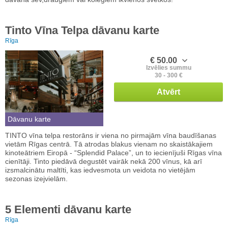
Tinto Vīna Telpa dāvanu karte
Rīga
€ 50.00
Izvēlies summu
30 - 300 €
Atvērt
Dāvanu karte
TINTO vīna telpa restorāns ir viena no pirmajām vīna baudīšanas
vietām Rīgas centrā. Tā atrodas blakus vienam no skaistākajiem
kinoteātriem Eiropā - “Splendid Palace”, un to iecienījuši Rīgas vīna
cienītāji. Tinto piedāvā degustēt vairāk nekā 200 vīnus, kā arī
izsmalcinātu maltīti, kas iedvesmota un veidota no vietējām
sezonas izejvielām.
5 Elementi dāvanu karte
Rīga