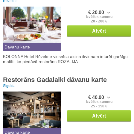
Rēzekne
€ 20.00
Izvēlies summu
20 - 200 €
Atvērt
Dāvanu karte
KOLONNA Hotel Rēzekne viesnīca aicina ikvienam ieturēt garšīgu
maltīti, ko piedāvā restorāns ROZALIJA.
Restorāns Gadalaiki dāvanu karte
Sigulda
€ 40.00
Izvēlies summu
25 - 150 €
Atvērt
Dāvanu karte