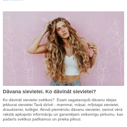
Dāvana sievietei. Ko dāvināt sievietei?
Ko dāvināt sievietei svētkos? Esam sagatavojuši dāvanu idejas
jebkurai sievietei Tavā dzīvē - mammai, māsai, mīļotajai sievietei,
draudzenei, kolēģei. Atrodi piemērotu dāvanu sievietei, ņemot vērā
rakstā apkopoto informāciju un garantējam veiksmīgu pirkumu, kas
padarīs svētkus patīkamus un prieka pilnus.