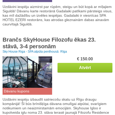
Uzdāvini iespēju aizmirst par rūpēm, steigu un būt kopā ar mīļajiem
Siguldā! Dāvanu karte restorānā Gadalaiki patīkami pārsteigs visus,
kas mīl dažādību un izvēles iespējas. Gadalaiki ir viesnīcas SPA
HOTEL EZERI restorāns, kas atrodas gleznainām dabas ainavām
caurvītajā Siguldā.
Brančs SkyHouse Filozofu ēkas 23.
stāvā, 3-4 personām
Sky House Riga - SPA atpūta penthousā:
Rīga
€ 150.00
Atvērt
Dāvanu kupons
Uzdāvini iespēju izbaudīt satriecošu skatu uz Rīgu draugu
kompānijā! Šī būs brīnišķīga dāvana omulīgai atpūtai, svarīgiem
notikumiem un neaizmirstamām emocijām. Skyhouse Igloo ir
kupolveida iglu noma 23. stāva terasē jaunajā Filozofu Residence