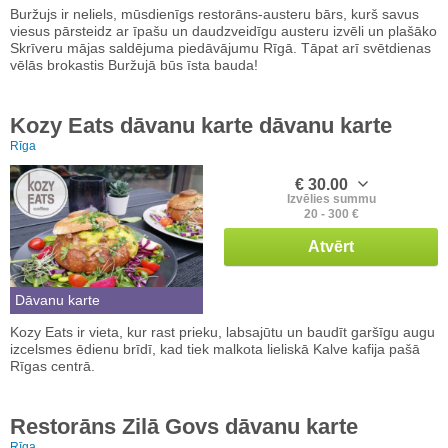
Buržujs ir neliels, mūsdienīgs restorāns-austeru bārs, kurš savus
viesus pārsteidz ar īpašu un daudzveidīgu austeru izvēli un plašāko
Skrīveru mājas saldējuma piedāvājumu Rīgā. Tāpat arī svētdienas
vēlās brokastis Buržujā būs īsta bauda!
Kozy Eats dāvanu karte dāvanu karte
Rīga
€ 30.00
Izvēlies summu
20 - 300 €
Atvērt
Dāvanu karte
Kozy Eats ir vieta, kur rast prieku, labsajūtu un baudīt garšīgu augu
izcelsmes ēdienu brīdī, kad tiek malkota lieliskā Kalve kafija pašā
Rīgas centrā.
Restorāns Zilā Govs dāvanu karte
Rīga