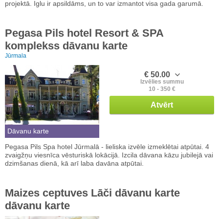
projektā. Iglu ir apsildāms, un to var izmantot visa gada garumā.
Pegasa Pils hotel Resort & SPA
komplekss dāvanu karte
Jūrmala
€ 50.00
Izvēlies summu
10 - 350 €
Atvērt
Dāvanu karte
Pegasa Pils Spa hotel Jūrmalā - lieliska izvēle izmeklētai atpūtai. 4
zvaigžņu viesnīca vēsturiskā lokācijā. Izcila dāvana kāzu jubilejā vai
dzimšanas dienā, kā arī laba davāna atpūtai.
Maizes ceptuves Lāči dāvanu karte
dāvanu karte