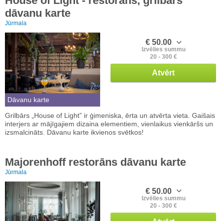
House of Light - restorāns, grilbārs
dāvanu karte
Jūrmala
€ 50.00
Izvēlies summu
20 - 300 €
Atvērt
Dāvanu karte
Grilbārs „House of Light” ir ģimeniska, ērta un atvērta vieta. Gaišais
interjers ar mājīgajiem dizaina elementiem, vienlaikus vienkāršs un
izsmalcināts. Dāvanu karte ikvienos svētkos!
Majorenhoff restorāns dāvanu karte
Jūrmala
€ 50.00
Izvēlies summu
20 - 300 €