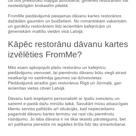
citi dos priekšroku mājīgai atmosfērai, ģimenes restorānam vai
nesteidzīgām brokastīm pilsētā.
FromMe piedāvājumā pieejamas dāvanu kartes restorānos
dažādām gaumēm un budžetiem. No romantiskām vakariņām
un gardēžu restorāniem līdz iecienītām kafejnīcām un
ģimeniskām maltīšu vietām visā Latvijā.
Kāpēc restorānu dāvanu kartes
izvēlēties FromMe?
Mēs esam apkopojuši plašu restorānu un kafejnīcu
piedāvājumu vienuviet, lai piemērotu dāvanu būtu viegli atrast
neatkarīgi no saņēmēja gaumes vai dzīvesvietas.
Piedāvājumā atradīsi gan restorānus Rīgā un Jūrmalā, gan
iecienītas vietas citviet Latvijā.
Dāvanu karti iespējams personalizēt ar īpašu sveicienu un
saņemt e-pastā dažu minūšu laikā. Savukārt mūsu atsaucīgais
klientu serviss palīdzēs arī situācijās, kad nepieciešams
pagarināt dāvanu kartes termiņu vai rast citu piemērotu
risinājumu. Jo laba dāvana ir ne tikai skaists pārsteigums, bet
arī patīkama pieredze no iegādes brīža līdz tās izmantošanai.