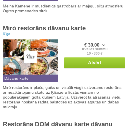
Melnā Kamene ir mūsdienīgs gastrobārs ar mājīgu, siltu atmosfēru
Ogres promenādes sirdī.
Miró restorāns dāvanu karte
Rīga
€ 30.00
Izvēlies summu
10 - 300 €
Atvērt
Dāvanu karte
Miró restorāns ir plašs, gaišs un vizuāli viegli uztverams restorāns
ar neatkārtojamu skatu uz Ķīšezeru līdzās vienam no
populārākajiem golfa klubiem Latvijā. Uzsverot tā atrašanās vietu,
restorāna noskaņa radīta balstoties uz aktīvas atpūtas un dabas
mīļotāju.
Restorāna DOM dāvanu karte dāvanu