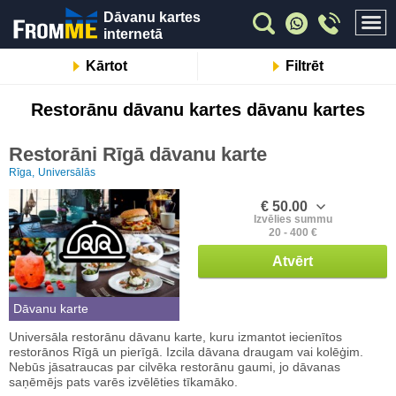
Dāvanu kartes
internetā
Kārtot
Filtrēt
Restorānu dāvanu kartes dāvanu kartes
Restorāni Rīgā dāvanu karte
Rīga,
Universālās
€ 50.00
Izvēlies summu
20 - 400 €
Atvērt
Dāvanu karte
Universāla restorānu dāvanu karte, kuru izmantot iecienītos
restorānos Rīgā un pierīgā. Izcila dāvana draugam vai kolēģim.
Nebūs jāsatraucas par cilvēka restorānu gaumi, jo dāvanas
saņēmējs pats varēs izvēlēties tīkamāko.