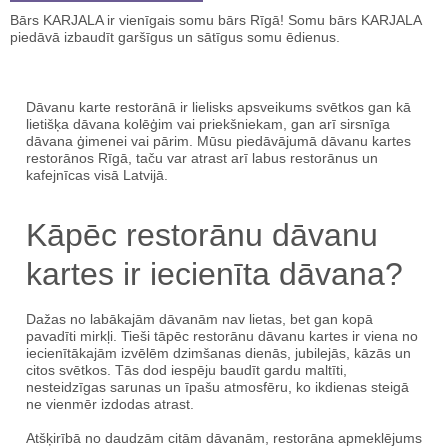
Bārs KARJALA ir vienīgais somu bārs Rīgā! Somu bārs KARJALA
piedāvā izbaudīt garšīgus un sātīgus somu ēdienus.
Dāvanu karte restorānā ir lielisks apsveikums svētkos gan kā
lietišķa dāvana kolēģim vai priekšniekam, gan arī sirsnīga
dāvana ģimenei vai pārim. Mūsu piedāvājumā dāvanu kartes
restorānos Rīgā, taču var atrast arī labus restorānus un
kafejnīcas visā Latvijā.
Kāpēc restorānu dāvanu
kartes ir iecienīta dāvana?
Dažas no labākajām dāvanām nav lietas, bet gan kopā
pavadīti mirkļi. Tieši tāpēc restorānu dāvanu kartes ir viena no
iecienītākajām izvēlēm dzimšanas dienās, jubilejās, kāzās un
citos svētkos. Tās dod iespēju baudīt gardu maltīti,
nesteidzīgas sarunas un īpašu atmosfēru, ko ikdienas steigā
ne vienmēr izdodas atrast.
Atšķirībā no daudzām citām dāvanām, restorāna apmeklējums