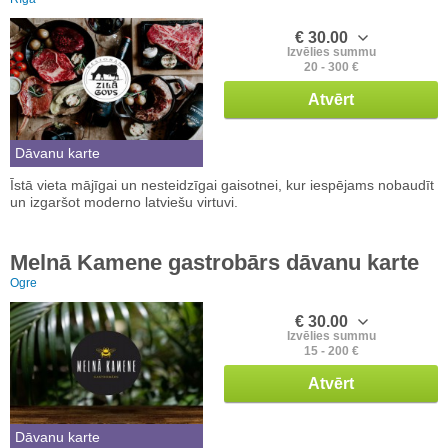
€ 30.00
Izvēlies summu
20 - 300 €
Atvērt
Dāvanu karte
Īstā vieta mājīgai un nesteidzīgai gaisotnei, kur iespējams nobaudīt
un izgaršot moderno latviešu virtuvi.
Melnā Kamene gastrobārs dāvanu karte
Ogre
€ 30.00
Izvēlies summu
15 - 200 €
Atvērt
Dāvanu karte