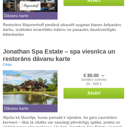
Atvērt
Dāvanu karte
Restorāns Majorenhoff piedāvā izbaudīt augstas klases šefpavāru
darbu, izvēloties iecienītāko ēdienu no pasaules daudzveidīgās
ēdienkartes.
Jonathan Spa Estate – spa viesnīca un
restorāns dāvanu karte
Cēsis
€ 80.00
Izvēlies summu
20 - 500 €
Atvērt
Dāvanu karte
Atpūta kā filozofija, kuras pamatā ir izpratne, ka gars caurstrāvo
ķermeni – tikai tā cilvēks var sasniegt pilnvērtīgu spēka, prieka un