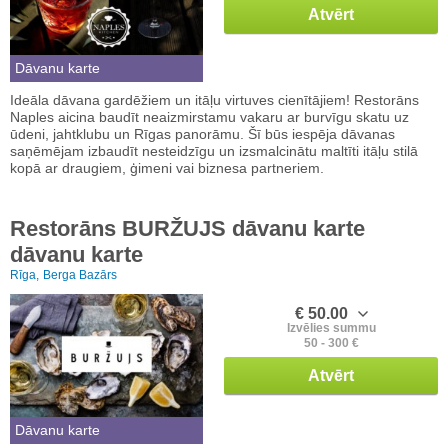
Atvērt
Dāvanu karte
Ideāla dāvana gardēžiem un itāļu virtuves cienītājiem! Restorāns
Naples aicina baudīt neaizmirstamu vakaru ar burvīgu skatu uz
ūdeni, jahtklubu un Rīgas panorāmu. Šī būs iespēja dāvanas
saņēmējam izbaudīt nesteidzīgu un izsmalcinātu maltīti itāļu stilā
kopā ar draugiem, ģimeni vai biznesa partneriem.
Restorāns BURŽUJS dāvanu karte
dāvanu karte
Rīga,
Berga Bazārs
€ 50.00
Izvēlies summu
50 - 300 €
Atvērt
Dāvanu karte