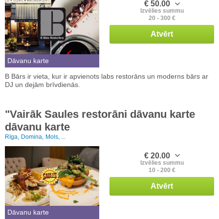
€ 50.00
Izvēlies summu
20 - 300 €
Atvērt
Dāvanu karte
B Bārs ir vieta, kur ir apvienots labs restorāns un moderns bārs ar
DJ un dejām brīvdienās.
"Vairāk Saules restorāni dāvanu karte
dāvanu karte
Rīga,
Domina,
Mols, ...
€ 20.00
Izvēlies summu
10 - 200 €
Atvērt
Dāvanu karte