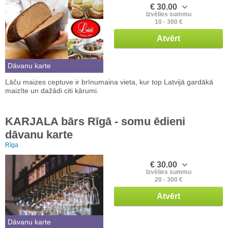
€ 30.00
Izvēlies summu
10 - 300 €
Atvērt
Dāvanu karte
Lāču maizes ceptuve ir brīnumaina vieta, kur top Latvijā gardākā
maizīte un dažādi citi kārumi.
KARJALA bārs Rīgā - somu ēdieni
dāvanu karte
Rīga
€ 30.00
Izvēlies summu
20 - 300 €
Atvērt
Dāvanu karte