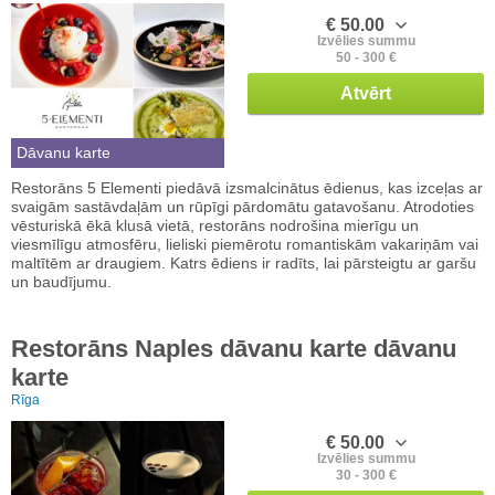
€ 50.00
Izvēlies summu
50 - 300 €
Atvērt
Dāvanu karte
Restorāns 5 Elementi piedāvā izsmalcinātus ēdienus, kas izceļas ar
svaigām sastāvdaļām un rūpīgi pārdomātu gatavošanu. Atrodoties
vēsturiskā ēkā klusā vietā, restorāns nodrošina mierīgu un
viesmīlīgu atmosfēru, lieliski piemērotu romantiskām vakariņām vai
maltītēm ar draugiem. Katrs ēdiens ir radīts, lai pārsteigtu ar garšu
un baudījumu.
Restorāns Naples dāvanu karte dāvanu
karte
Rīga
€ 50.00
Izvēlies summu
30 - 300 €