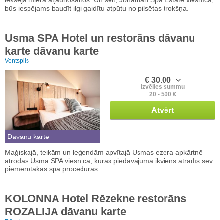
iekšējā miera atjaunošanos. Un šeit, Jonathan Spa Estate viesnīcā,
būs iespējams baudīt ilgi gaidītu atpūtu no pilsētas trokšņa.
Usma SPA Hotel un restorāns dāvanu
karte dāvanu karte
Ventspils
€ 30.00
Izvēlies summu
20 - 500 €
Atvērt
Dāvanu karte
Maģiskajā, teikām un leģendām apvītajā Usmas ezera apkārtnē
atrodas Usma SPA viesnīca, kuras piedāvājumā ikviens atradīs sev
piemērotākās spa procedūras.
KOLONNA Hotel Rēzekne restorāns
ROZALIJA dāvanu karte