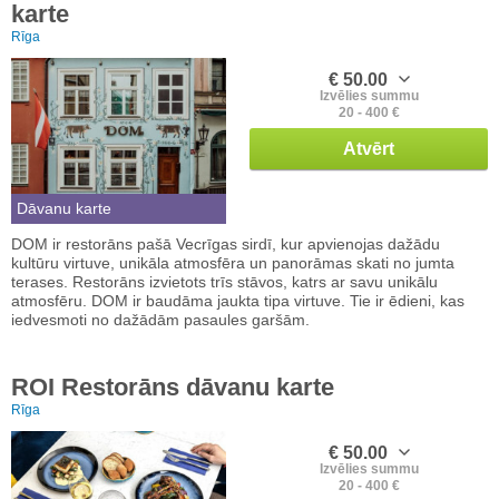
karte
Rīga
€ 50.00
Izvēlies summu
20 - 400 €
Atvērt
Dāvanu karte
DOM ir restorāns pašā Vecrīgas sirdī, kur apvienojas dažādu
kultūru virtuve, unikāla atmosfēra un panorāmas skati no jumta
terases. Restorāns izvietots trīs stāvos, katrs ar savu unikālu
atmosfēru. DOM ir baudāma jaukta tipa virtuve. Tie ir ēdieni, kas
iedvesmoti no dažādām pasaules garšām.
ROI Restorāns dāvanu karte
Rīga
€ 50.00
Izvēlies summu
20 - 400 €