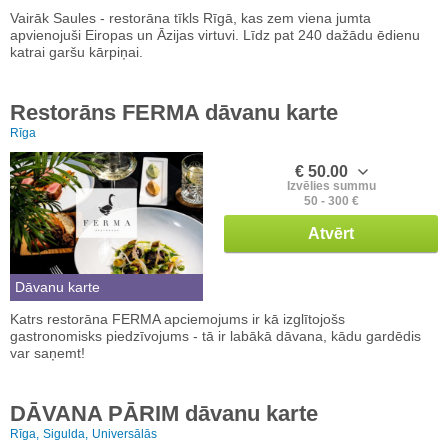
Vairāk Saules - restorāna tīkls Rīgā, kas zem viena jumta
apvienojuši Eiropas un Āzijas virtuvi. Līdz pat 240 dažādu ēdienu
katrai garšu kārpiņai.
Restorāns FERMA dāvanu karte
Rīga
€ 50.00
Izvēlies summu
50 - 300 €
Atvērt
Dāvanu karte
Katrs restorāna FERMA apciemojums ir kā izglītojošs
gastronomisks piedzīvojums - tā ir labākā dāvana, kādu gardēdis
var saņemt!
DĀVANA PĀRIM dāvanu karte
Rīga,
Sigulda,
Universālās