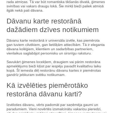
rada atmiņas. Tā var būt romantiska tikšanās divatā, ģimenes
svinības vai vakars draugu lokā. Šie mirkļi bieži paliek atmiņā
ilgāk nekā pati dāvana.
Dāvanu karte restorānā
dažādiem dzīves notikumiem
Dāvanu karte restorānā ir universāla izvēle, kas piemērota
gan tuviem cilvēkiem, gan lietišķām attiecībām. Tā ir eleganta
dāvana kolēģiem, klientiem un sadarbības partneriem,
vienlaikus saglabājot personisku un sirsnīgu raksturu.
Savukārt ģimenes locekļiem, draugiem vai pārim restorāna
apmeklējums bieži kļūst par iespēju pavadīt kvalitatīvu laiku
kopā. Šī iemesla dēļ restorānu dāvanu kartes ir piemērotas
gandrīz jebkuram svētku notikumam.
Kā izvēlēties piemērotāko
restorāna dāvanu karti?
Izvēloties dāvanu, vērts padomāt par saņēmēja gaumi un
paradumiem. Vieni novērtēs izsmalcinātu vakariņu pieredzi,