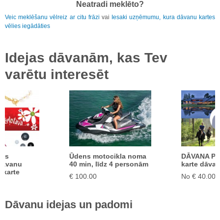
Neatradi meklēto?
Veic meklēšanu vēlreiz ar citu frāzi
vai
Iesaki uzņēmumu, kura dāvanu kartes
vēlies iegādāties
Idejas dāvanām, kas Tev
varētu interesēt
iss
Ūdens motocikla noma
DĀVANA PĀ
dāvanu
40 min, līdz 4 personām
karte dāvan
 karte
€ 100.00
No € 40.00
Dāvanu idejas un padomi