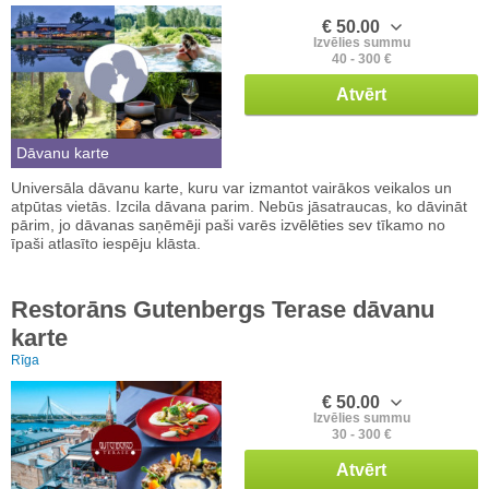
€ 50.00
Izvēlies summu
40 - 300 €
Atvērt
Dāvanu karte
Universāla dāvanu karte, kuru var izmantot vairākos veikalos un
atpūtas vietās. Izcila dāvana parim. Nebūs jāsatraucas, ko dāvināt
pārim, jo dāvanas saņēmēji paši varēs izvēlēties sev tīkamo no
īpaši atlasīto iespēju klāsta.
Restorāns Gutenbergs Terase dāvanu
karte
Rīga
€ 50.00
Izvēlies summu
30 - 300 €
Atvērt