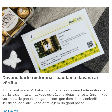
Dāvanu karte restorānā - baudāma dāvana ar
vērtību
Ko dāvināt svētkos? Labā ziņa ir tāda, ka dāvanu karte restorānā
patiks visiem! Esam apkopojuši dāvanu idejas no restorāniem, kas
varētu patikt gan īstiem gardēžiem, gan tiem, kam vienkārši patīk
lieliski pavadīt laiku kopā ar mīļajiem un gardi paēst.
Lasīt vairāk…