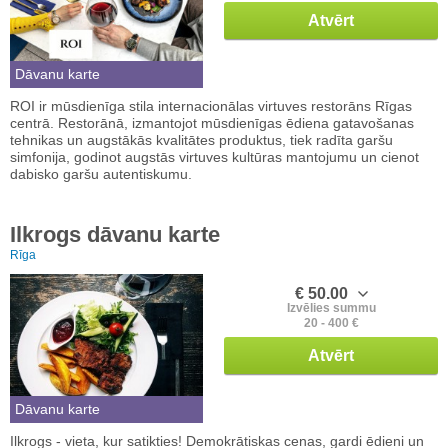
Atvērt
Dāvanu karte
ROI ir mūsdienīga stila internacionālas virtuves restorāns Rīgas
centrā. Restorānā, izmantojot mūsdienīgas ēdiena gatavošanas
tehnikas un augstākās kvalitātes produktus, tiek radīta garšu
simfonija, godinot augstās virtuves kultūras mantojumu un cienot
dabisko garšu autentiskumu.
Ilkrogs dāvanu karte
Rīga
€ 50.00
Izvēlies summu
20 - 400 €
Atvērt
Dāvanu karte
Ilkrogs - vieta, kur satikties! Demokrātiskas cenas, gardi ēdieni un