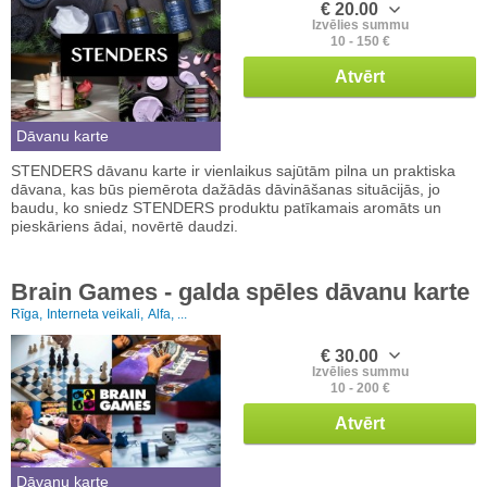
€ 20.00
Izvēlies summu
10 - 150 €
Atvērt
Dāvanu karte
STENDERS dāvanu karte ir vienlaikus sajūtām pilna un praktiska
dāvana, kas būs piemērota dažādās dāvināšanas situācijās, jo
baudu, ko sniedz STENDERS produktu patīkamais aromāts un
pieskāriens ādai, novērtē daudzi.
Brain Games - galda spēles dāvanu karte
Rīga,
Interneta veikali,
Alfa, ...
€ 30.00
Izvēlies summu
10 - 200 €
Atvērt
Dāvanu karte