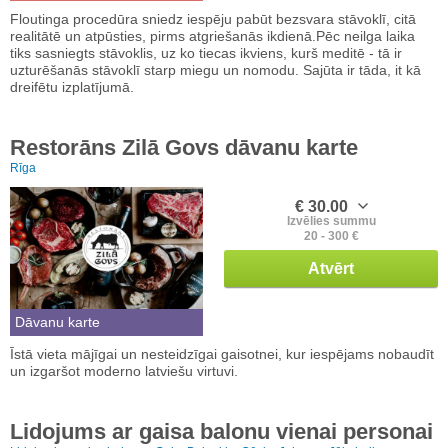
Floutinga procedūra sniedz iespēju pabūt bezsvara stāvoklī, citā
realitātē un atpūsties, pirms atgriešanās ikdienā.Pēc neilga laika
tiks sasniegts stāvoklis, uz ko tiecas ikviens, kurš meditē - tā ir
uzturēšanās stāvoklī starp miegu un nomodu. Sajūta ir tāda, it kā
dreifētu izplatījumā.
Restorāns Zilā Govs dāvanu karte
Rīga
€ 30.00
Izvēlies summu
20 - 300 €
Atvērt
Dāvanu karte
Īstā vieta mājīgai un nesteidzīgai gaisotnei, kur iespējams nobaudīt
un izgaršot moderno latviešu virtuvi.
Lidojums ar gaisa balonu vienai personai