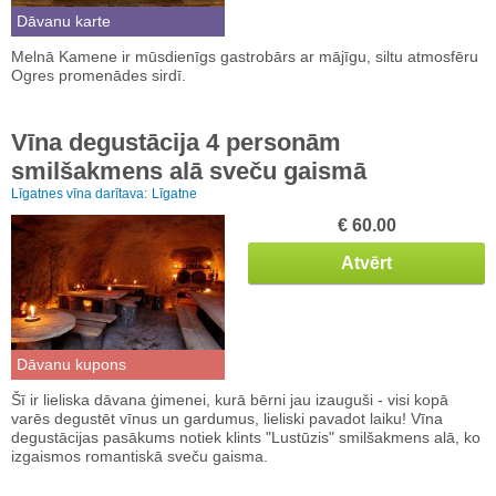
Dāvanu karte
Melnā Kamene ir mūsdienīgs gastrobārs ar mājīgu, siltu atmosfēru
Ogres promenādes sirdī.
Vīna degustācija 4 personām
smilšakmens alā sveču gaismā
Līgatnes vīna darītava:
Līgatne
€ 60.00
Atvērt
Dāvanu kupons
Šī ir lieliska dāvana ģimenei, kurā bērni jau izauguši - visi kopā
varēs degustēt vīnus un gardumus, lieliski pavadot laiku! Vīna
degustācijas pasākums notiek klints "Lustūzis" smilšakmens alā, ko
izgaismos romantiskā sveču gaisma.