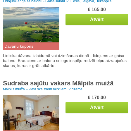
Lidojumi ar gaisa balonu - GaisaBaloni.lv:
Cēsis,
Jelgava,
Jēkabpils, ...
€ 165.00
Atvērt
Dāvanu kupons
Lieliska dāvana izlaidumā vai dzimšanas dienā - lidojums ar gaisa
balonu. Brauciens ar balonu sniegs iespēju redzēt elpu aizraujošus
skatus, kurus ir grūti atkārtot.
Sudraba sajūtu vakars Mālpils muižā
Mālpils muiža – vieta skaistiem mirkļiem:
Vidzeme
€ 170.00
Atvērt