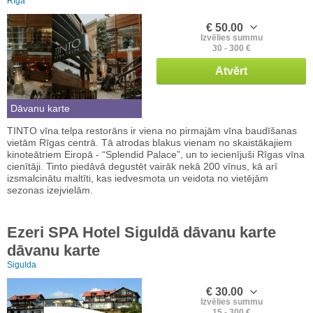
Rīga
€ 50.00
Izvēlies summu
30 - 300 €
Atvērt
Dāvanu karte
TINTO vīna telpa restorāns ir viena no pirmajām vīna baudīšanas
vietām Rīgas centrā. Tā atrodas blakus vienam no skaistākajiem
kinoteātriem Eiropā - “Splendid Palace”, un to iecienījuši Rīgas vīna
cienītāji. Tinto piedāvā degustēt vairāk nekā 200 vīnus, kā arī
izsmalcinātu maltīti, kas iedvesmota un veidota no vietējām
sezonas izejvielām.
Ezeri SPA Hotel Siguldā dāvanu karte
dāvanu karte
Sigulda
€ 30.00
Izvēlies summu
15 - 300 €