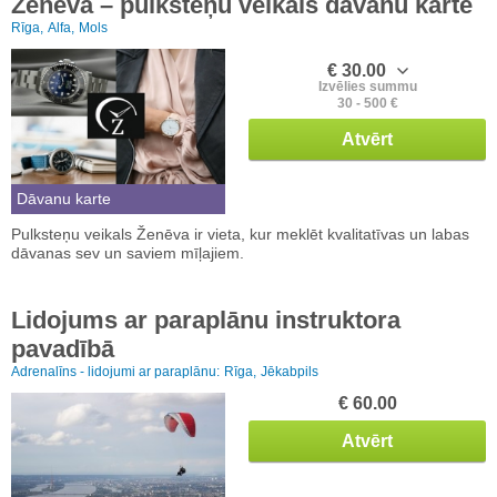
Ženēva – pulksteņu veikals dāvanu karte
Rīga,
Alfa,
Mols
€ 30.00
Izvēlies summu
30 - 500 €
Atvērt
Dāvanu karte
Pulksteņu veikals Ženēva ir vieta, kur meklēt kvalitatīvas un labas
dāvanas sev un saviem mīļajiem.
Lidojums ar paraplānu instruktora
pavadībā
Adrenalīns - lidojumi ar paraplānu:
Rīga,
Jēkabpils
€ 60.00
Atvērt