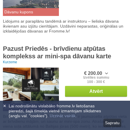
Dāvanu kupons
Lidojums ar paraplānu tandēmā ar instruktoru – lieliska dāvana
ikvienam asu izjūtu cienītājam. Uzdāvini neparastas, oriģinālas un
izklaidējošas dāvanas ar Fromme.lv!
Pazust Priedēs - brīvdienu atpūtas
komplekss ar mini-spa dāvanu karte
Kurzeme
€ 200.00
Izvēlies summu
100 - 300 €
Atvērt
✕
Lai nodrošinātu vislabāko fromme.lv lietošanas
Dāvanu karte
pieredzi, šajā tīmekļa vietnē izmantojam sīkdatnes
(angļu val. "cookies").
Uzzināt vairāk.
Brīvdienu aptūtas vieta "Pazust Priedēs" ir jaunuzcelta atpūtas vieta
ar brīvdienu mājām, un saunu ar mini-spa zonu. Atrašanās vieta ir
Sapratu
viena soļa attālumā no Baltijas jūras (500 metri), ko ieskauj priedes.