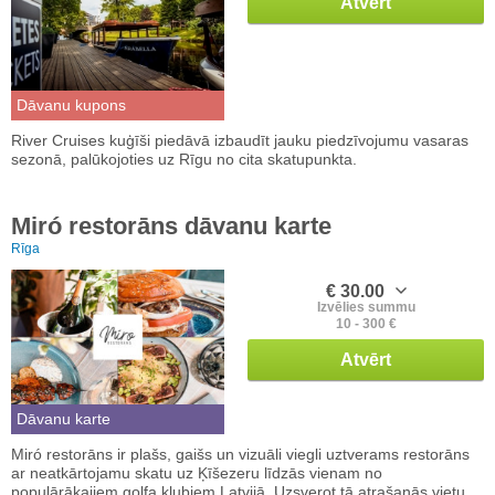
Atvērt
Dāvanu kupons
River Cruises kuģīši piedāvā izbaudīt jauku piedzīvojumu vasaras
sezonā, palūkojoties uz Rīgu no cita skatupunkta.
Miró restorāns dāvanu karte
Rīga
€ 30.00
Izvēlies summu
10 - 300 €
Atvērt
Dāvanu karte
Miró restorāns ir plašs, gaišs un vizuāli viegli uztverams restorāns
ar neatkārtojamu skatu uz Ķīšezeru līdzās vienam no
populārākajiem golfa klubiem Latvijā. Uzsverot tā atrašanās vietu,