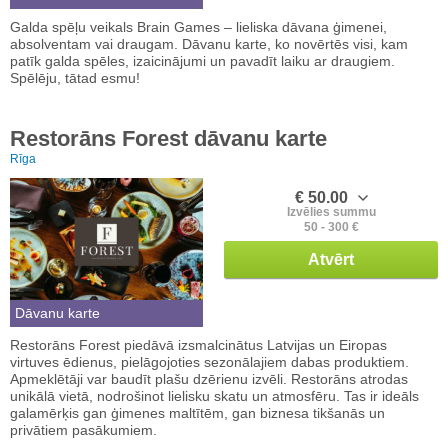
Galda spēļu veikals Brain Games – lieliska dāvana ģimenei,
absolventam vai draugam. Dāvanu karte, ko novērtēs visi, kam
patīk galda spēles, izaicinājumi un pavadīt laiku ar draugiem.
Spēlēju, tātad esmu!
Restorāns Forest dāvanu karte
Rīga
€ 50.00
Izvēlies summu
50 - 300 €
Atvērt
Dāvanu karte
Restorāns Forest piedāvā izsmalcinātus Latvijas un Eiropas
virtuves ēdienus, pielāgojoties sezonālajiem dabas produktiem.
Apmeklētāji var baudīt plašu dzērienu izvēli. Restorāns atrodas
unikālā vietā, nodrošinot lielisku skatu un atmosfēru. Tas ir ideāls
galamērķis gan ģimenes maltītēm, gan biznesa tikšanās un
privātiem pasākumiem.