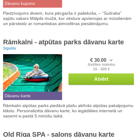
Dāvanu kupons
Piedzīvojums diviem, kura pēcgarša ir paliekoša, – “Sudraba”
sajūtu vakars Mālpils muižā, kur vēsture apvienojas ar mūsdienām
un pārsteidz ar romantiskas atmosfēras piesātinājumu.
Rāmkalni - atpūtas parks dāvanu karte
Sigulda
€ 30.00
Izvēlies summu
10 - 300 €
Atvērt
Dāvanu karte
Rāmkalni atpūtas parks piedāvā plašu aktīvās atpūtas pakalpojumu
klāstu. Personalizēta dāvanu karte, ko iegādāties internetā un
saņemt e-pastā 5 minūšu laikā.
Old Riga SPA - salons dāvanu karte