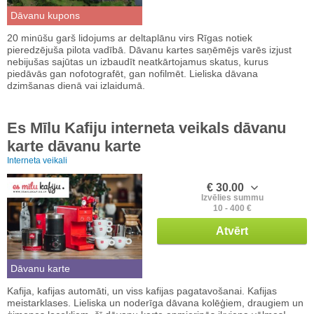
Dāvanu kupons
20 minūšu garš lidojums ar deltaplānu virs Rīgas notiek
pieredzējuša pilota vadībā. Dāvanu kartes saņēmējs varēs izjust
nebijušas sajūtas un izbaudīt neatkārtojamus skatus, kurus
piedāvās gan nofotografēt, gan nofilmēt. Lieliska dāvana
dzimšanas dienā vai izlaidumā.
Es Mīlu Kafiju interneta veikals dāvanu
karte dāvanu karte
Interneta veikali
€ 30.00
Izvēlies summu
10 - 400 €
Atvērt
Dāvanu karte
Kafija, kafijas automāti, un viss kafijas pagatavošanai. Kafijas
meistarklases. Lieliska un noderīga dāvana kolēģiem, draugiem un