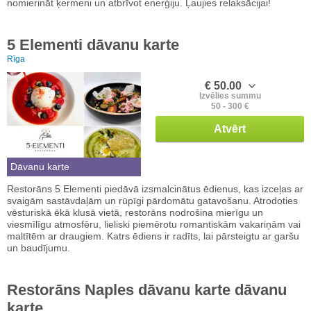
nomierināt ķermeni un atbrīvot enerģiju. Ļaujies relaksācijai!
5 Elementi dāvanu karte
Rīga
€ 50.00
Izvēlies summu
50 - 300 €
Atvērt
Dāvanu karte
Restorāns 5 Elementi piedāvā izsmalcinātus ēdienus, kas izceļas ar
svaigām sastāvdaļām un rūpīgi pārdomātu gatavošanu. Atrodoties
vēsturiskā ēkā klusā vietā, restorāns nodrošina mierīgu un
viesmīlīgu atmosfēru, lieliski piemērotu romantiskām vakariņām vai
maltītēm ar draugiem. Katrs ēdiens ir radīts, lai pārsteigtu ar garšu
un baudījumu.
Restorāns Naples dāvanu karte dāvanu
karte