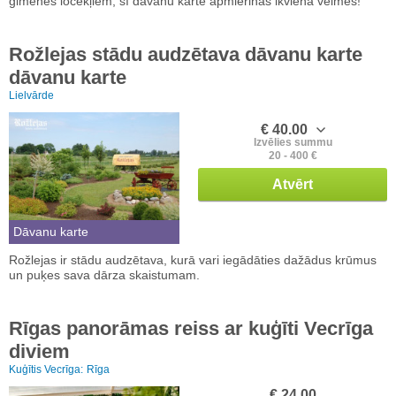
ģimenes locekļiem, šī dāvanu karte apmierinās ikviena vēlmes!
Rožlejas stādu audzētava dāvanu karte
dāvanu karte
Lielvārde
€ 40.00
Izvēlies summu
20 - 400 €
Atvērt
Dāvanu karte
Rožlejas ir stādu audzētava, kurā vari iegādāties dažādus krūmus
un puķes sava dārza skaistumam.
Rīgas panorāmas reiss ar kuģīti Vecrīga
diviem
Kuģītis Vecrīga:
Rīga
€ 24.00