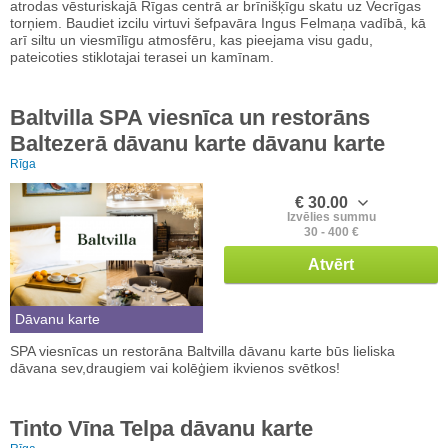
atrodas vēsturiskajā Rīgas centrā ar brīnišķīgu skatu uz Vecrīgas
torņiem. Baudiet izcilu virtuvi šefpavāra Ingus Felmaņa vadībā, kā
arī siltu un viesmīlīgu atmosfēru, kas pieejama visu gadu,
pateicoties stiklotajai terasei un kamīnam.
Baltvilla SPA viesnīca un restorāns
Baltezerā dāvanu karte dāvanu karte
Rīga
€ 30.00
Izvēlies summu
30 - 400 €
Atvērt
Dāvanu karte
SPA viesnīcas un restorāna Baltvilla dāvanu karte būs lieliska
dāvana sev,draugiem vai kolēģiem ikvienos svētkos!
Tinto Vīna Telpa dāvanu karte