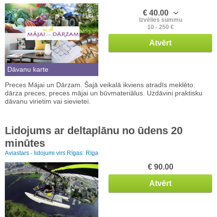
€ 40.00
Izvēlies summu
10 - 250 €
Atvērt
Dāvanu karte
Preces Mājai un Dārzam. Šajā veikalā ikviens atradīs meklēto:
dārza preces, preces mājai un būvmateriālus. Uzdāvini praktisku
dāvanu virietim vai sievietei.
Lidojums ar deltaplānu no ūdens 20
minūtes
Aviastars - lidojumi virs Rīgas:
Rīga
€ 90.00
Atvērt