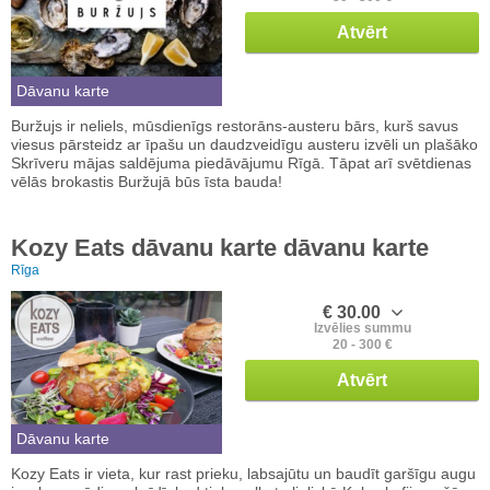
Atvērt
Dāvanu karte
Buržujs ir neliels, mūsdienīgs restorāns-austeru bārs, kurš savus
viesus pārsteidz ar īpašu un daudzveidīgu austeru izvēli un plašāko
Skrīveru mājas saldējuma piedāvājumu Rīgā. Tāpat arī svētdienas
vēlās brokastis Buržujā būs īsta bauda!
Kozy Eats dāvanu karte dāvanu karte
Rīga
€ 30.00
Izvēlies summu
20 - 300 €
Atvērt
Dāvanu karte
Kozy Eats ir vieta, kur rast prieku, labsajūtu un baudīt garšīgu augu