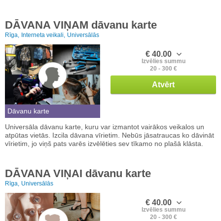
DĀVANA VIŅAM dāvanu karte
Rīga,
Interneta veikali,
Universālās
€ 40.00
Izvēlies summu
20 - 300 €
Atvērt
Dāvanu karte
Universāla dāvanu karte, kuru var izmantot vairākos veikalos un
atpūtas vietās. Izcila dāvana vīrietim. Nebūs jāsatraucas ko dāvināt
vīrietim, jo viņš pats varēs izvēlēties sev tīkamo no plašā klāsta.
DĀVANA VIŅAI dāvanu karte
Rīga,
Universālās
€ 40.00
Izvēlies summu
20 - 300 €