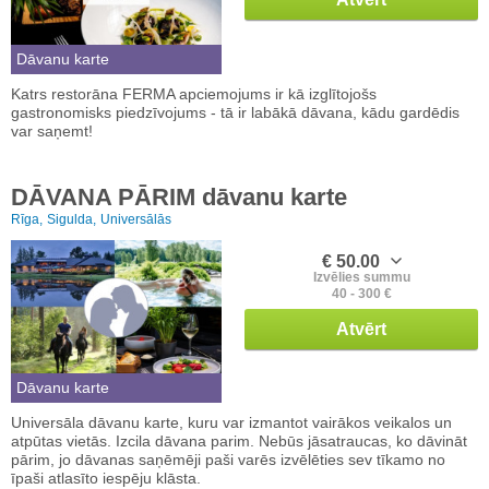
Dāvanu karte
Katrs restorāna FERMA apciemojums ir kā izglītojošs
gastronomisks piedzīvojums - tā ir labākā dāvana, kādu gardēdis
var saņemt!
DĀVANA PĀRIM dāvanu karte
Rīga,
Sigulda,
Universālās
€ 50.00
Izvēlies summu
40 - 300 €
Atvērt
Dāvanu karte
Universāla dāvanu karte, kuru var izmantot vairākos veikalos un
atpūtas vietās. Izcila dāvana parim. Nebūs jāsatraucas, ko dāvināt
pārim, jo dāvanas saņēmēji paši varēs izvēlēties sev tīkamo no
īpaši atlasīto iespēju klāsta.