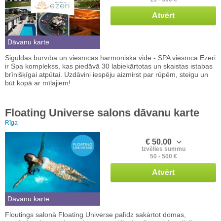
Atvērt
Dāvanu karte
Siguldas burvība un viesnīcas harmoniskā vide - SPA viesnīca Ezeri
ir Spa komplekss, kas piedāvā 30 labiekārtotas un skaistas istabas
brīnišķīgai atpūtai. Uzdāvini iespēju aizmirst par rūpēm, steigu un
būt kopā ar mīļajiem!
Floating Universe salons dāvanu karte
Rīga
€ 50.00
Izvēlies summu
50 - 500 €
Atvērt
Dāvanu karte
Floutings salonā Floating Universe palīdz sakārtot domas,