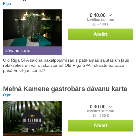
Rīga
€ 40.00
Izvēlies summu
20 - 400 €
Atvērt
Dāvanu karte
Old Riga SPA salona pakalpojumi radīs patīkamas sajūtas un ļaus
relaksēties un vairot skaistumu! Old Riga SPA - skaistuma oāze
pašā Vecrīgas centrā!
Melnā Kamene gastrobārs dāvanu karte
Ogre
€ 30.00
Izvēlies summu
15 - 200 €
Atvērt