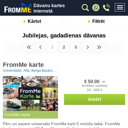
Dāvanu kartes
internetā
Kārtot
Filtrēt
Jubilejas, gadadienas dāvanas
1
2
3
FromMe karte
Universālās,
Alfa,
Berga Bazārs, ...
€ 50.00
Izvēlies summu
10 - 400 €
Atvērt
FromMe karte
Pērc un saņem universālo FromMe karti 5 minūšu laikā. FromMe