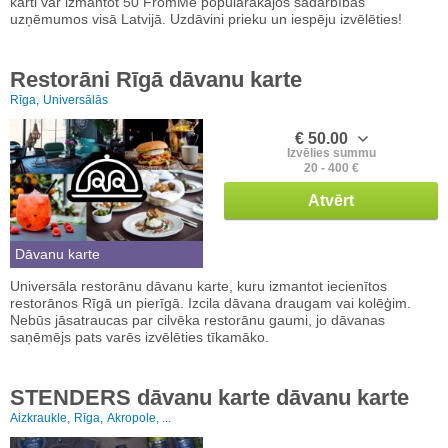
karti var izmantot 50 FromMe populārākajos sadarbības
uzņēmumos visā Latvijā. Uzdāvini prieku un iespēju izvēlēties!
Restorāni Rīgā dāvanu karte
Rīga,
Universālās
€ 50.00
Izvēlies summu
20 - 400 €
Atvērt
Dāvanu karte
Universāla restorānu dāvanu karte, kuru izmantot iecienītos
restorānos Rīgā un pierīgā. Izcila dāvana draugam vai kolēģim.
Nebūs jāsatraucas par cilvēka restorānu gaumi, jo dāvanas
saņēmējs pats varēs izvēlēties tīkamāko.
STENDERS dāvanu karte dāvanu karte
Aizkraukle,
Rīga,
Akropole, ...