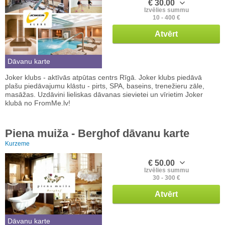
€ 30.00
Izvēlies summu
10 - 400 €
Atvērt
Dāvanu karte
Joker klubs - aktīvās atpūtas centrs Rīgā. Joker klubs piedāvā
plašu piedāvajumu klāstu - pirts, SPA, baseins, trenežieru zāle,
masāžas. Uzdāvini lieliskas dāvanas sievietei un vīrietim Joker
klubā no FromMe.lv!
Piena muiža - Berghof dāvanu karte
Kurzeme
€ 50.00
Izvēlies summu
30 - 300 €
Atvērt
Dāvanu karte