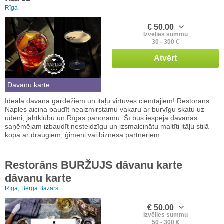
Rīga
€ 50.00
Izvēlies summu
30 - 300 €
Atvērt
Dāvanu karte
Ideāla dāvana gardēžiem un itāļu virtuves cienītājiem! Restorāns
Naples aicina baudīt neaizmirstamu vakaru ar burvīgu skatu uz
ūdeni, jahtklubu un Rīgas panorāmu. Šī būs iespēja dāvanas
saņēmējam izbaudīt nesteidzīgu un izsmalcinātu maltīti itāļu stilā
kopā ar draugiem, ģimeni vai biznesa partneriem.
Restorāns BURŽUJS dāvanu karte
dāvanu karte
Rīga,
Berga Bazārs
€ 50.00
Izvēlies summu
50 - 300 €