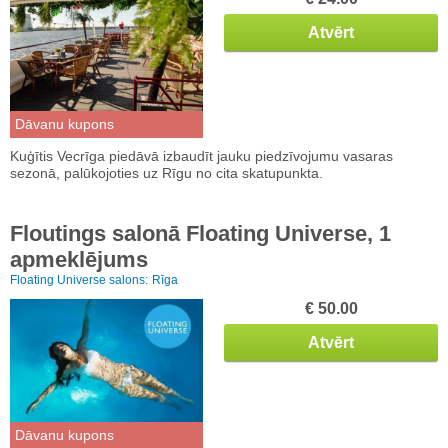
Atvērt
Dāvanu kupons
Kuģītis Vecrīga piedāvā izbaudīt jauku piedzīvojumu vasaras
sezonā, palūkojoties uz Rīgu no cita skatupunkta.
Floutings salonā Floating Universe, 1
apmeklējums
Floating Universe salons:
Rīga
€ 50.00
Atvērt
Dāvanu kupons