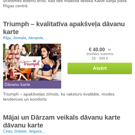
izcelsmes ēdienu brīdī, kad tiek malkota lieliskā Kalve kafija pašā
Rīgas centrā.
Triumph – kvalitatīva apakšveļa dāvanu
karte
Rīga,
Jūrmala,
Akropole, ...
€ 40.00
Izvēlies summu
20 - 300 €
Atvērt
Dāvanu karte
Triumph – apakšveļas zīmols, ko raksturo kvalitāte, modes
tendences un komforts
Mājai un Dārzam veikals dāvanu karte
dāvanu karte
Cēsis,
Dobele,
Jelgava, ...