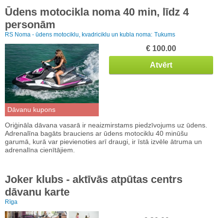
Ūdens motocikla noma 40 min, līdz 4
personām
RS Noma - ūdens motociklu, kvadriciklu un kubla noma:
Tukums
€ 100.00
Atvērt
Dāvanu kupons
Oriģināla dāvana vasarā ir neaizmirstams piedzīvojums uz ūdens.
Adrenalīna bagāts brauciens ar ūdens motociklu 40 minūšu
garumā, kurā var pievienoties arī draugi, ir īstā izvēle ātruma un
adrenalīna cienītājiem.
Joker klubs - aktīvās atpūtas centrs
dāvanu karte
Rīga