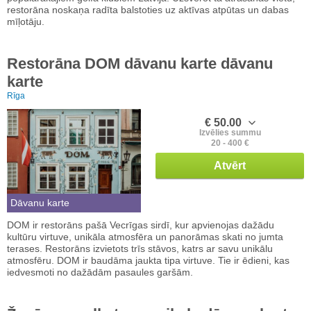
restorāna noskaņa radīta balstoties uz aktīvas atpūtas un dabas
mīļotāju.
Restorāna DOM dāvanu karte dāvanu
karte
Rīga
€ 50.00
Izvēlies summu
20 - 400 €
Atvērt
Dāvanu karte
DOM ir restorāns pašā Vecrīgas sirdī, kur apvienojas dažādu
kultūru virtuve, unikāla atmosfēra un panorāmas skati no jumta
terases. Restorāns izvietots trīs stāvos, katrs ar savu unikālu
atmosfēru. DOM ir baudāma jaukta tipa virtuve. Tie ir ēdieni, kas
iedvesmoti no dažādām pasaules garšām.