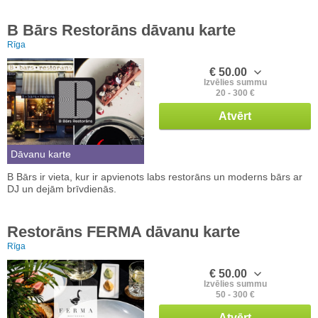
B Bārs Restorāns dāvanu karte
Rīga
€ 50.00
Izvēlies summu
20 - 300 €
Atvērt
Dāvanu karte
B Bārs ir vieta, kur ir apvienots labs restorāns un moderns bārs ar
DJ un dejām brīvdienās.
Restorāns FERMA dāvanu karte
Rīga
€ 50.00
Izvēlies summu
50 - 300 €
Atvērt