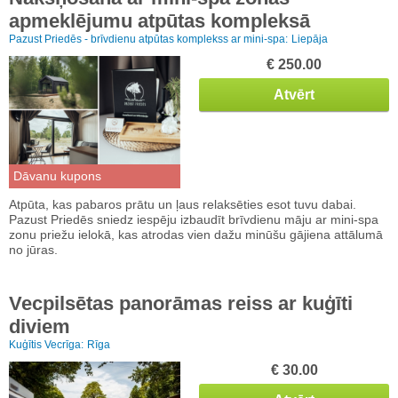
apmeklējumu atpūtas kompleksā
Pazust Priedēs - brīvdienu atpūtas komplekss ar mini-spa:
Liepāja
€ 250.00
Atvērt
Dāvanu kupons
Atpūta, kas pabaros prātu un ļaus relaksēties esot tuvu dabai.
Pazust Priedēs sniedz iespēju izbaudīt brīvdienu māju ar mini-spa
zonu priežu ielokā, kas atrodas vien dažu minūšu gājiena attālumā
no jūras.
Vecpilsētas panorāmas reiss ar kuģīti
diviem
Kuģītis Vecrīga:
Rīga
€ 30.00