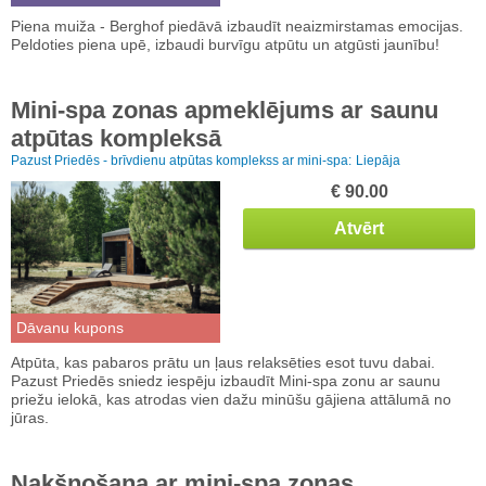
Piena muiža - Berghof piedāvā izbaudīt neaizmirstamas emocijas.
Peldoties piena upē, izbaudi burvīgu atpūtu un atgūsti jaunību!
Mini-spa zonas apmeklējums ar saunu
atpūtas kompleksā
Pazust Priedēs - brīvdienu atpūtas komplekss ar mini-spa:
Liepāja
€ 90.00
Atvērt
Dāvanu kupons
Atpūta, kas pabaros prātu un ļaus relaksēties esot tuvu dabai.
Pazust Priedēs sniedz iespēju izbaudīt Mini-spa zonu ar saunu
priežu ielokā, kas atrodas vien dažu minūšu gājiena attālumā no
jūras.
Nakšņošana ar mini-spa zonas