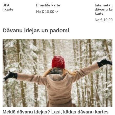
s SPA
FromMe karte
Interneta ve
nu karte
dāvanu kar
No € 10.00
e
karte
No € 10.00
Dāvanu idejas un padomi
Meklē dāvanu idejas? Lasi, kādas dāvanu kartes