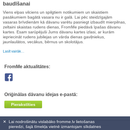
baudīšanai
Viens elpas vilciens un spilgtiem notikumiem un skaistiem
pasākumiem bagātā vasara nu ir galā. Lai pēc steidzīgajām
vasaras brīvdienām kā dāvanu varētu pasniegt izbaudīt mierpilnas,
zeltaini skaistas rudens dienas, FromMe piedāvā īpašas dāvanu
kartes. Esam sarūpējuši Jums dāvanu kartes izlasi, ar kurām
iepriecināt rudens jubilejas un vārda dienas gaviļniekus,
jaunlaulātos, vecākus, bērnus un skolotājus.
Lasīt vairāk…
FromMe aktualitātes:
Oriģinālas dāvanu idejas e-pastā:
Pierakstīties
✕
Lai nodrošinātu vislabāko fromme.lv lietošanas
pieredzi, šajā tīmekļa vietnē izmantojam sīkdatnes