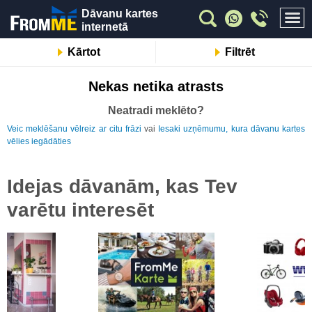
Dāvanu kartes
internetā
Kārtot
Filtrēt
Nekas netika atrasts
Neatradi meklēto?
Veic meklēšanu vēlreiz ar citu frāzi
vai
Iesaki uzņēmumu, kura dāvanu kartes
vēlies iegādāties
Idejas dāvanām, kas Tev
varētu interesēt