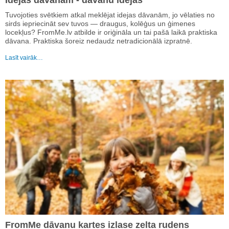
Idejas dāvanām - dāvanu idejas
Tuvojoties svētkiem atkal meklējat idejas dāvanām, jo vēlaties no
sirds iepriecināt sev tuvos — draugus, kolēģus un ģimenes
locekļus? FromMe.lv atbilde ir oriģināla un tai pašā laikā praktiska
dāvana. Praktiska šoreiz nedaudz netradicionālā izpratnē.
Lasīt vairāk…
FromMe dāvanu kartes izlase zelta rudens