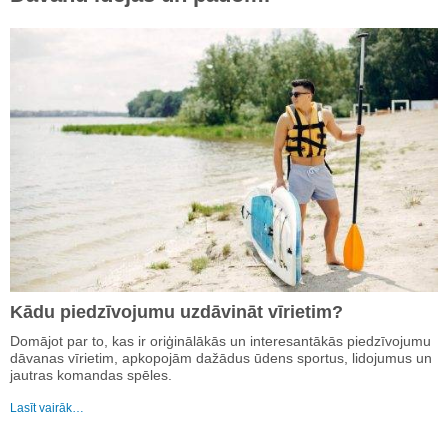
Kādu piedzīvojumu uzdāvināt vīrietim?
Domājot par to, kas ir oriģinālākās un interesantākās piedzīvojumu
dāvanas vīrietim, apkopojām dažādus ūdens sportus, lidojumus un
jautras komandas spēles.
Lasīt vairāk…