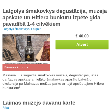
Latgolys šmakovkys degustācija, muzeja
apskate un Hitlera bunkuru izpēte gida
pavadībā 1-4 cilvēkiem
Latgolys šmakovkys:
Latgale
€ 40.00
Atvērt
Dāvanu kupons
Malnavā Jūs sagaidīs šmakovkas muzejs, degustācijas, īstas
darītavas apskate ar lielāko šmakovkas aparātu Latvijā un
ekskursija pa Malnavas muižas parku ar tajā apslēptajiem Hitlera
bunkuriem!
Laimas muzejs dāvanu karte
Rīga