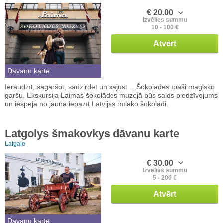
€ 20.00
Izvēlies summu
10 - 100 €
Atvērt
Dāvanu karte
Ieraudzīt, sagaršot, sadzirdēt un sajust… Šokolādes īpaši maģisko
garšu. Ekskursija Laimas šokolādes muzejā būs salds piedzīvojums
un iespēja no jauna iepazīt Latvijas mīļāko šokolādi.
Latgolys šmakovkys dāvanu karte
Latgale
€ 30.00
Izvēlies summu
5 - 200 €
Atvērt
Dāvanu karte