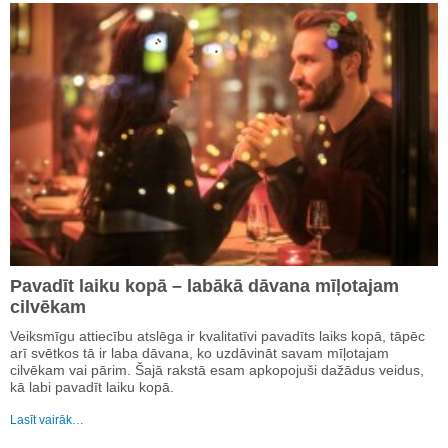
Pavadīt laiku kopā – labākā dāvana mīļotajam
cilvēkam
Veiksmīgu attiecību atslēga ir kvalitatīvi pavadīts laiks kopā, tāpēc
arī svētkos tā ir laba dāvana, ko uzdāvināt savam mīļotajam
cilvēkam vai pārim. Šajā rakstā esam apkopojuši dažādus veidus,
kā labi pavadīt laiku kopā.
Lasīt vairāk…