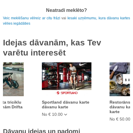
Neatradi meklēto?
Veic meklēšanu vēlreiz ar citu frāzi
vai
Iesaki uzņēmumu, kura dāvanu kartes
vēlies iegādāties
Idejas dāvanām, kas Tev
varētu interesēt
fta triciklu
Sportland dāvanu karte
Restorāns
onām Drifta
dāvanu karte
dāvanu kar
karte
No € 10.00
No € 50.00
Dāvanu idejas un padomi