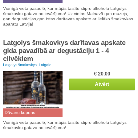
Vienīgā vieta pasaulē, kur mājās taisītu stipro alkoholu Latgolys
šmakovku gatavo no ievārījuma! Uz vietas Malnavā gan muzejs,
gan degustācijas,gan īstas darītavas apskate ar lielāko šmakovkas
aparātu Latvijā!
Latgolys šmakovkys darītavas apskate
gida pavadībā ar degustāciju 1 - 4
cilvēkiem
Latgolys šmakovkys:
Latgale
€ 20.00
Atvērt
Dāvanu kupons
Vienīgā vieta pasaulē, kur mājās taisītu stipro alkoholu Latgolys
šmakovku gatavo no ievārījuma!