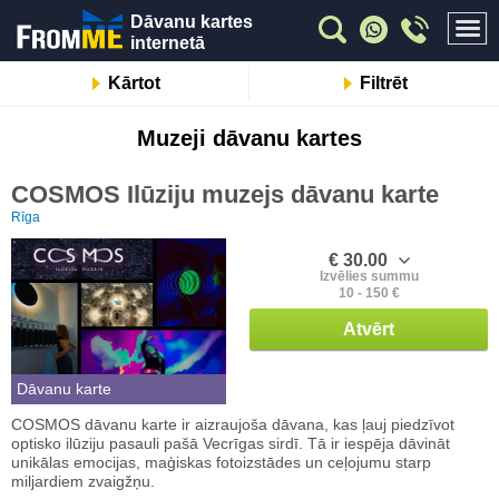
Dāvanu kartes
internetā
Kārtot
Filtrēt
Muzeji dāvanu kartes
COSMOS Ilūziju muzejs dāvanu karte
Rīga
€ 30.00
Izvēlies summu
10 - 150 €
Atvērt
Dāvanu karte
COSMOS dāvanu karte ir aizraujoša dāvana, kas ļauj piedzīvot
optisko ilūziju pasauli pašā Vecrīgas sirdī. Tā ir iespēja dāvināt
unikālas emocijas, maģiskas fotoizstādes un ceļojumu starp
miljardiem zvaigžņu.