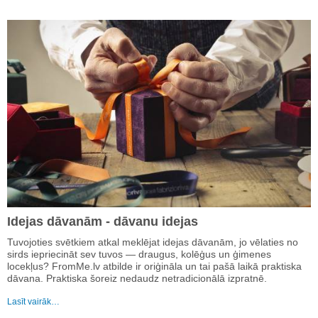
Idejas dāvanām - dāvanu idejas
Tuvojoties svētkiem atkal meklējat idejas dāvanām, jo vēlaties no
sirds iepriecināt sev tuvos — draugus, kolēģus un ģimenes
locekļus? FromMe.lv atbilde ir oriģināla un tai pašā laikā praktiska
dāvana. Praktiska šoreiz nedaudz netradicionālā izpratnē.
Lasīt vairāk…