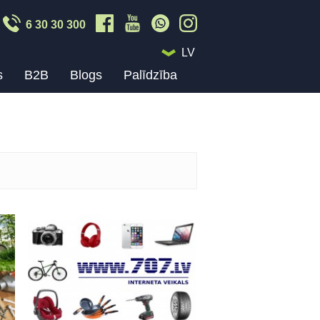
6 30 30 300
LV
s
B2B
Blogs
Palīdzība