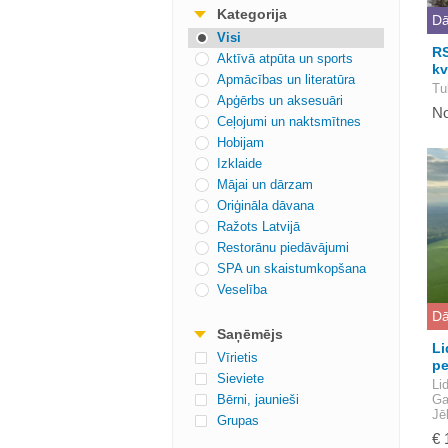
Kategorija
Dā
Visi
RS
Aktīvā atpūta un sports
kv
Apmācības un literatūra
Tu
Apģērbs un aksesuāri
No
Ceļojumi un naktsmītnes
Hobijam
Izklaide
Mājai un dārzam
Oriģināla dāvana
Ražots Latvijā
Restorānu piedāvājumi
SPA un skaistumkopšana
Veselība
Dā
Saņēmējs
Li
Vīrietis
pe
Sieviete
Li
Bērni, jaunieši
Ga
Jē
Grupas
€ 