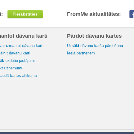
ā:
FromMe aktualitātes:
Pierakstīties
mantot dāvanu karti
Pārdot dāvanu kartes
var izmantot dāvanu karti
Uzsākt dāvanu karšu pārdošanu
inīt dāvanu karti
Ieeja partneriem
āk uzdotie jautājumi
ikt uzņēmumu
audīt kartes atlikumu