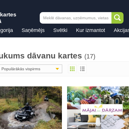
kartes
ā
gorija
Saņēmējs
Svētki
Kur izmantot
Akcija
ukums dāvanu kartes
(17)
Populārākās vispirms