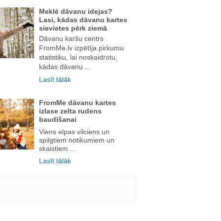
Meklē dāvanu idejas?
Lasi, kādas dāvanu kartes
sievietes pērk ziemā
Dāvanu karšu centrs
FromMe.lv izpētīja pirkumu
statistiku, lai noskaidrotu,
kādas dāvanu ...
Lasīt tālāk
FromMe dāvanu kartes
izlase zelta rudens
baudīšanai
Viens elpas vilciens un
spilgtiem notikumiem un
skaistiem ...
Lasīt tālāk