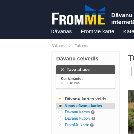
Dāvanu 
internet
Dāvanas
FromMe karte
Kate
Sākums
Tukums
T
Dāvanu ceļvedis
Tava atlase
Kur izmantot
Tukums
Dāvanu kartes veids
Visas dāvanu kartes
Dāvanu kartes
Dāvanu kuponi
FromMe karte