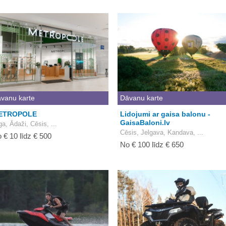
vanu karte
Dāvanu karte
ETROPOLE
Lidojumi ar gaisa balonu -
GaisaBaloni.lv
ga, Ādaži, Cēsis, ...
Cēsis, Jelgava, Kandava, ...
 € 10 līdz € 500
No € 100 līdz € 650