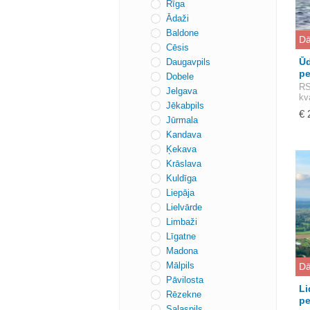
Rīga
Ādaži
Baldone
Dā
Cēsis
Ūd
Daugavpils
pe
Dobele
RS
Jelgava
kv
Jēkabpils
€ 
Jūrmala
Kandava
Ķekava
Krāslava
Kuldīga
Liepāja
Lielvārde
Limbaži
Līgatne
Madona
Mālpils
Dā
Pāvilosta
Li
Rēzekne
p
Salaspils