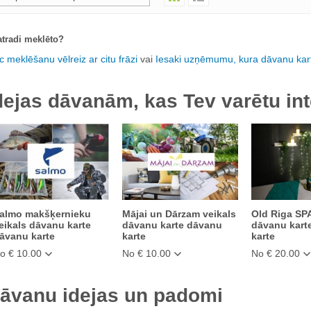
tradi meklēto?
c meklēšanu vēlreiz ar citu frāzi
vai
Iesaki uzņēmumu, kura dāvanu kart
dejas dāvanām, kas Tev varētu int
almo makšķernieku
Mājai un Dārzam veikals
Old Riga SPA
eikals dāvanu karte
dāvanu karte dāvanu
dāvanu kart
āvanu karte
karte
karte
o € 10.00
No € 10.00
No € 20.00
āvanu idejas un padomi