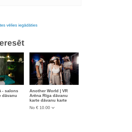
es vēlies iegādāties
eresēt
 - salons
Another World | VR
e dāvanu
Arēna Rīga dāvanu
karte dāvanu karte
No € 10.00