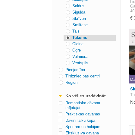
Li
Saldus
Ga
Jē
Sigulda
€ 
Skrīveri
Smiltene
Talsi
Tukums
Olaine
Ogre
Valmiera
Ventspils
Pieejamība
Tirdzniecības centri
Dā
Reģioni
Sk
Tu
Ko vēlies uzdāvināt
No
Romantiska dāvana
mīļotajai
Praktiskas dāvanas
Dāvini laiku kopā
Sportam un hobijam
Ekskluzīva dāvana