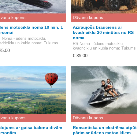
vanu kupons
Dāvanu kupons
ens motocikla noma 10 min, 1
Aizraujošs brauciens ar
rsonai
kvadriciklu 30 minūtes no RS
noma
 Noma - ūdens motociklu,
adriciklu un kubla noma
: Tukums
RS Noma - ūdens motociklu,
kvadriciklu un kubla noma
: Tukums
25.00
€ 39.00
vanu kupons
Dāvanu kupons
dojums ar gaisa balonu divām
Romantiska un ekstrēma atpūt
ersonām
pārim ar ūdens motocikliem