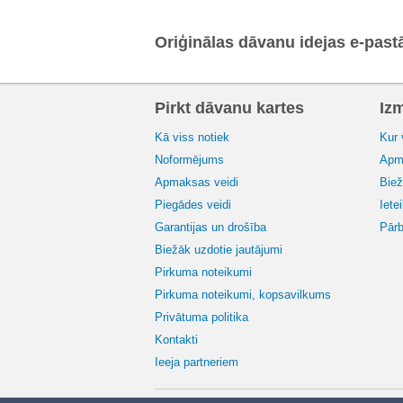
Oriģinālas dāvanu idejas e-past
Pirkt dāvanu kartes
Iz
Kā viss notiek
Kur 
Noformējums
Apma
Apmaksas veidi
Biež
Piegādes veidi
Iete
Garantijas un drošība
Pārb
Biežāk uzdotie jautājumi
Pirkuma noteikumi
Pirkuma noteikumi, kopsavilkums
Privātuma politika
Kontakti
Ieeja partneriem