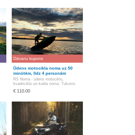
Dāvanu kupons
Ūdens motocikla noma uz 50
minūtēm, līdz 4 personām
RS Noma - ūdens motociklu,
kvadriciklu un kubla noma
: Tukums
€ 110.00