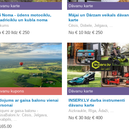
vanu karte
Dāvanu karte
 Noma - ūdens motociklu,
Mājai un Dārzam veikals dāva
adriciklu un kubla noma
karte
kums
Cēsis, Dobele, Jelgava, ...
 € 20 līdz € 250
No € 10 līdz € 250
vanu kupons
Dāvanu karte
dojums ar gaisa balonu vienai
INSERV.LV darba instrumenti
rsonai
dāvanu karte
dojumi ar gaisa balonu -
Aizkraukle, Rīga, Ādaži, ...
isaBaloni.lv
: Cēsis, Jelgava,
No € 30 līdz € 400
kabpils, ...
165.00