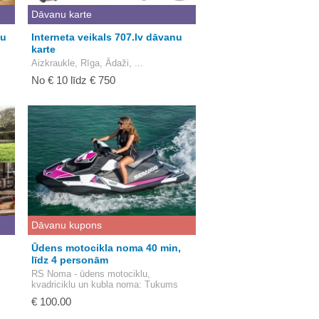
Dāvanu karte
nu
Interneta veikals 707.lv dāvanu
karte
Aizkraukle, Rīga, Ādaži, ...
No € 10 līdz € 750
Dāvanu kupons
Ūdens motocikla noma 40 min,
līdz 4 personām
RS Noma - ūdens motociklu,
kvadriciklu un kubla noma
: Tukums
€ 100.00