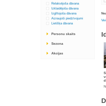
Relaksējoša dāvana
Izklaidējoša dāvana
Izglītojoša dāvana
Nea
Aizraujoši piedzīvojumi
Vei
Lietišķa dāvana
I
Personu skaits
Sezona
Akcijas
S
v
d
N
D