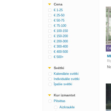
Cena
€ 1-25
€ 25-50
€ 50-75
€ 75-100
€ 100-150
€ 150-200
€ 200-300
€ 300-400
Dā
€ 400-500
M
€ 500+
Rī
No
Svētki
Kalendārie svētki
Individuālie svētki
Īpašie svētki
Kur izmantot
Pilsētas
Aizkraukle