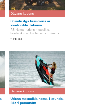
Dāvanu kupons
Stundu ilgs brauciens ar
kvadriciklu Tukumā
RS Noma - ūdens motociklu,
kvadriciklu un kubla noma
: Tukums
€ 60.00
Dāvanu kupons
a
Ūdens motocikla noma 1 stunda,
līdz 4 personām