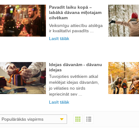
Pavadīt laiku kopā –
labākā dāvana mīļotajam
cilvēkam
Veiksmīgu attiecību atslēga
ir kvalitatīvi pavadīts ...
Lasīt tālāk
Idejas dāvanām - dāvanu
idejas
Tuvojoties svētkiem atkal
meklējat idejas dāvanām,
jo vēlaties no sirds
iepriecināt sev ...
Lasīt tālāk
Populārākās vispirms