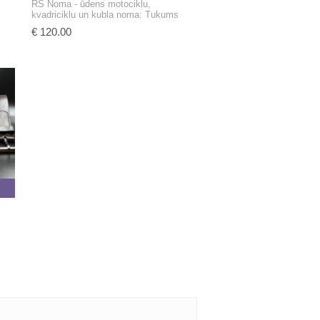
RS Noma - ūdens motociklu,
kvadriciklu un kubla noma
: Tukums
€ 120.00