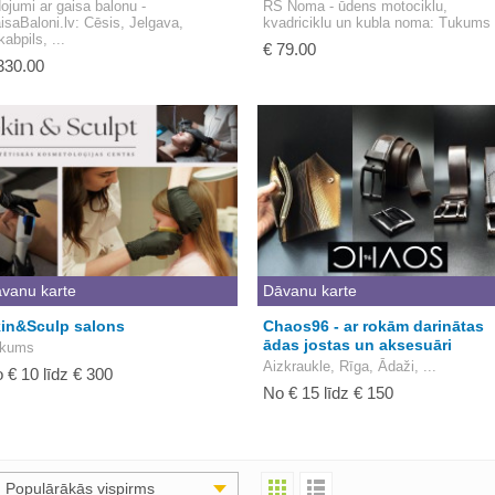
dojumi ar gaisa balonu -
RS Noma - ūdens motociklu,
isaBaloni.lv
: Cēsis, Jelgava,
kvadriciklu un kubla noma
: Tukums
kabpils, ...
€ 79.00
330.00
vanu karte
Dāvanu karte
in&Sculp salons
Chaos96 - ar rokām darinātas
ādas jostas un aksesuāri
kums
Aizkraukle, Rīga, Ādaži, ...
 € 10 līdz € 300
No € 15 līdz € 150
Populārākās vispirms