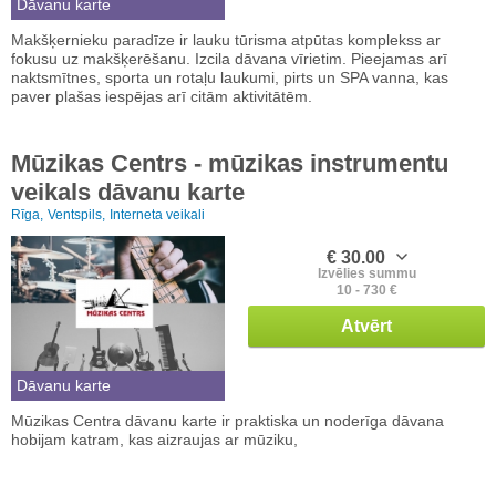
Dāvanu karte
Makšķernieku paradīze ir lauku tūrisma atpūtas komplekss ar
fokusu uz makšķerēšanu. Izcila dāvana vīrietim. Pieejamas arī
naktsmītnes, sporta un rotaļu laukumi, pirts un SPA vanna, kas
paver plašas iespējas arī citām aktivitātēm.
Mūzikas Centrs - mūzikas instrumentu
veikals dāvanu karte
Rīga,
Ventspils,
Interneta veikali
€ 30.00
Izvēlies summu
10 - 730 €
Atvērt
Dāvanu karte
Mūzikas Centra dāvanu karte ir praktiska un noderīga dāvana
hobijam katram, kas aizraujas ar mūziku,