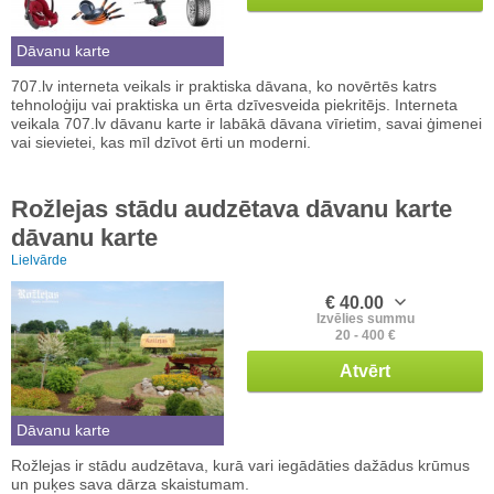
Dāvanu karte
707.lv interneta veikals ir praktiska dāvana, ko novērtēs katrs
tehnoloģiju vai praktiska un ērta dzīvesveida piekritējs. Interneta
veikala 707.lv dāvanu karte ir labākā dāvana vīrietim, savai ģimenei
vai sievietei, kas mīl dzīvot ērti un moderni.
Rožlejas stādu audzētava dāvanu karte
dāvanu karte
Lielvārde
€ 40.00
Izvēlies summu
20 - 400 €
Atvērt
Dāvanu karte
Rožlejas ir stādu audzētava, kurā vari iegādāties dažādus krūmus
un puķes sava dārza skaistumam.