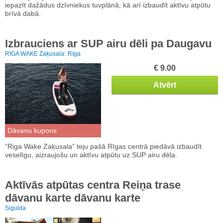
iepazīt dažādus dzīvniekus tuvplānā, kā arī izbaudīt aktīvu atpūtu
brīvā dabā.
Izbrauciens ar SUP airu dēli pa Daugavu
RIGA WAKE Zaķusala:
Rīga
€ 9.00
Atvērt
Dāvanu kupons
“Riga Wake Zaķusala” teju pašā Rīgas centrā piedāvā izbaudīt
veselīgu, aizraujošu un aktīvu atpūtu uz SUP airu dēļa.
Aktīvās atpūtas centra Reiņa trase
dāvanu karte dāvanu karte
Sigulda