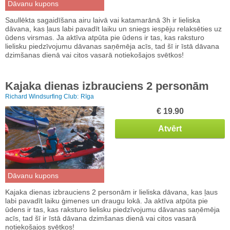
Dāvanu kupons
Saullēkta sagaidīšana airu laivā vai katamarānā 3h ir lieliska
dāvana, kas ļaus labi pavadīt laiku un sniegs iespēju relaksēties uz
ūdens virsmas. Ja aktīva atpūta pie ūdens ir tas, kas raksturo
lielisku piedzīvojumu dāvanas saņēmēja acīs, tad šī ir īstā dāvana
dzimšanas dienā vai citos vasarā notiekošajos svētkos!
Kajaka dienas izbrauciens 2 personām
Richard Windsurfing Club:
Rīga
€ 19.90
Atvērt
Dāvanu kupons
Kajaka dienas izbrauciens 2 personām ir lieliska dāvana, kas ļaus
labi pavadīt laiku ģimenes un draugu lokā. Ja aktīva atpūta pie
ūdens ir tas, kas raksturo lielisku piedzīvojumu dāvanas saņēmēja
acīs, tad šī ir īstā dāvana dzimšanas dienā vai citos vasarā
notiekošajos svētkos!