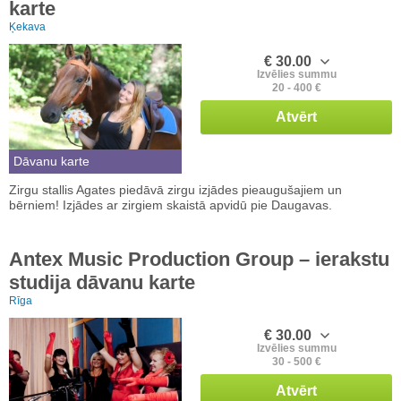
karte
Ķekava
€ 30.00
Izvēlies summu
20 - 400 €
Atvērt
Dāvanu karte
Zirgu stallis Agates piedāvā zirgu izjādes pieaugušajiem un
bērniem! Izjādes ar zirgiem skaistā apvidū pie Daugavas.
Antex Music Production Group – ierakstu
studija dāvanu karte
Rīga
€ 30.00
Izvēlies summu
30 - 500 €
Atvērt