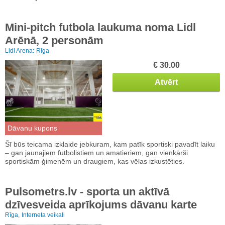
Mini-pitch futbola laukuma noma Lidl
Arēnā, 2 personām
Lidl Arena:
Rīga
€ 30.00
Atvērt
Dāvanu kupons
Šī būs teicama izklaide jebkuram, kam patīk sportiski pavadīt laiku
– gan jaunajiem futbolistiem un amatieriem, gan vienkārši
sportiskām ģimenēm un draugiem, kas vēlas izkustēties.
Pulsometrs.lv - sporta un aktīvā
dzīvesveida aprīkojums dāvanu karte
Rīga,
Interneta veikali