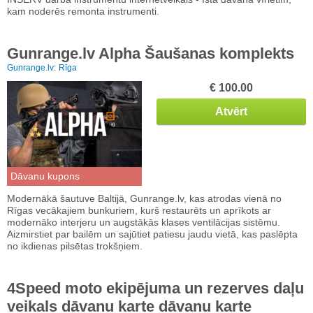
kam noderēs remonta instrumenti.
Gunrange.lv Alpha Šaušanas komplekts
Gunrange.lv:
Rīga
€ 100.00
Atvērt
Dāvanu kupons
Modernākā šautuve Baltijā, Gunrange.lv, kas atrodas vienā no
Rīgas vecākajiem bunkuriem, kurš restaurēts un aprīkots ar
modernāko interjeru un augstākās klases ventilācijas sistēmu.
Aizmirstiet par bailēm un sajūtiet patiesu jaudu vietā, kas paslēpta
no ikdienas pilsētas trokšņiem.
4Speed moto ekipējuma un rezerves daļu
veikals dāvanu karte dāvanu karte