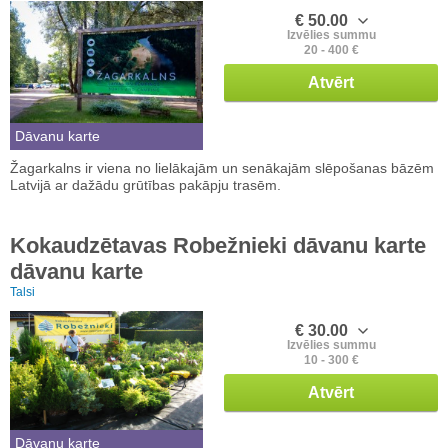
€ 50.00
Izvēlies summu
20 - 400 €
Atvērt
Dāvanu karte
Žagarkalns ir viena no lielākajām un senākajām slēpošanas bāzēm
Latvijā ar dažādu grūtības pakāpju trasēm.
Kokaudzētavas Robežnieki dāvanu karte
dāvanu karte
Talsi
€ 30.00
Izvēlies summu
10 - 300 €
Atvērt
Dāvanu karte