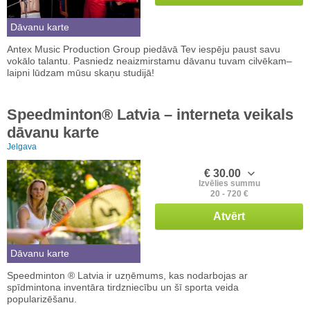
Dāvanu karte
Antex Music Production Group piedāvā Tev iespēju paust savu
vokālo talantu. Pasniedz neaizmirstamu dāvanu tuvam cilvēkam–
laipni lūdzam mūsu skaņu studijā!
Speedminton® Latvia – interneta veikals
dāvanu karte
Jelgava
€ 30.00
Izvēlies summu
20 - 720 €
Atvērt
Dāvanu karte
Speedminton ® Latvia ir uzņēmums, kas nodarbojas ar
spīdmintona inventāra tirdzniecību un šī sporta veida
popularizēšanu.