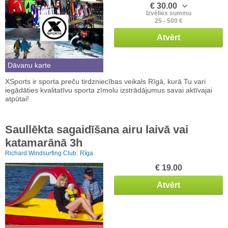
€ 30.00
Izvēlies summu
25 - 500 €
Atvērt
Dāvanu karte
XSports ir sporta preču tirdzniecības veikals Rīgā, kurā Tu vari
iegādāties kvalitatīvu sporta zīmolu izstrādājumus savai aktīvajai
atpūtai!
Saullēkta sagaidīšana airu laivā vai
katamarānā 3h
Richard Windsurfing Club:
Rīga
€ 19.00
Atvērt