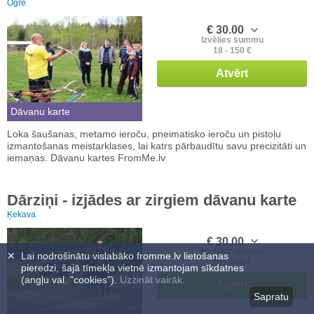
Ogre
€ 30.00
Izvēlies summu
18 - 150 €
Atvērt
Dāvanu karte
Loka šaušanas, metamo ieroču, pneimatisko ieroču un pistoļu
izmantošanas meistarklases, lai katrs pārbaudītu savu precizitāti un
iemaņas. Dāvanu kartes FromMe.lv
Dārziņi - izjādes ar zirgiem dāvanu karte
Ķekava
€ 30.00
Izvēlies summu
✕
Lai nodrošinātu vislabāko fromme.lv lietošanas
10 - 300 €
pieredzi, šajā tīmekļa vietnē izmantojam sīkdatnes
(angļu val. "cookies").
Uzzināt vairāk.
Atvērt
Sapratu