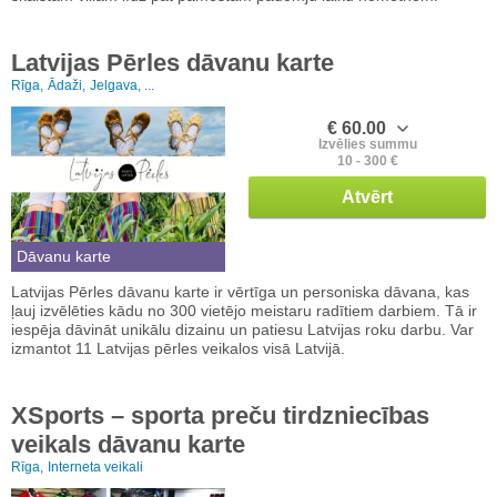
Latvijas Pērles dāvanu karte
Rīga,
Ādaži,
Jelgava, ...
€ 60.00
Izvēlies summu
10 - 300 €
Atvērt
Dāvanu karte
Latvijas Pērles dāvanu karte ir vērtīga un personiska dāvana, kas
ļauj izvēlēties kādu no 300 vietējo meistaru radītiem darbiem. Tā ir
iespēja dāvināt unikālu dizainu un patiesu Latvijas roku darbu. Var
izmantot 11 Latvijas pērles veikalos visā Latvijā.
XSports – sporta preču tirdzniecības
veikals dāvanu karte
Rīga,
Interneta veikali