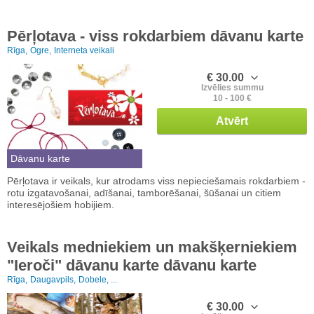
Pērļotava - viss rokdarbiem dāvanu karte
Rīga,
Ogre,
Interneta veikali
€ 30.00
Izvēlies summu
10 - 100 €
Atvērt
Dāvanu karte
Pērļotava ir veikals, kur atrodams viss nepieciešamais rokdarbiem -
rotu izgatavošanai, adīšanai, tamborēšanai, šūšanai un citiem
interesējošiem hobijiem.
Veikals medniekiem un makšķerniekiem
"Ieroči" dāvanu karte dāvanu karte
Rīga,
Daugavpils,
Dobele, ...
€ 30.00