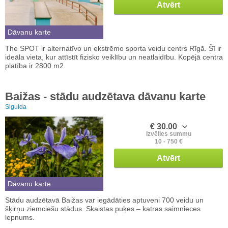
Atvērt
Dāvanu karte
The SPOT ir alternatīvo un ekstrēmo sporta veidu centrs Rīgā. Šī ir
ideāla vieta, kur attīstīt fizisko veiklību un neatlaidību. Kopējā centra
platība ir 2800 m2.
Baižas - stādu audzētava dāvanu karte
Sigulda
€ 30.00
Izvēlies summu
10 - 750 €
Atvērt
Dāvanu karte
Stādu audzētavā Baižas var iegādāties aptuveni 700 veidu un
šķirņu ziemciešu stādus. Skaistas puķes – katras saimnieces
lepnums.