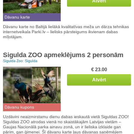
Atvērt
Dāvanu karte
Dāvanu karte no Baltijā lielākā kvalitatīvas meža un dārza tehnikas
internetveikala Parki.lv – lielisks pārsteigums ikvienam dabas
mīļotājam.
Sigulda ZOO apmeklējums 2 personām
Sigulda Zoo:
Sigulda
€ 23.00
Atvērt
Dāvanu kupons
Uzdāvini neaizmirstamu dienu dabas ieskautā vietā Siguldas ZOO!
Siguldas ZOO atrodas vienā no skaistākajām Latvijas vietām –
Gaujas Nacionālā parka ainavu zonā, un ir lieliska izklaide gan
pārim, gan ģimenei. Šī dāvanu karte ļaus dāvanas saņēmējiem