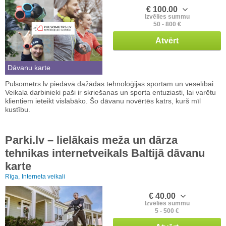
€ 100.00
Izvēlies summu
50 - 800 €
Atvērt
Dāvanu karte
Pulsometrs.lv piedāvā dažādas tehnoloģijas sportam un veselībai.
Veikala darbinieki paši ir skriešanas un sporta entuziasti, lai varētu
klientiem ieteikt vislabāko. Šo dāvanu novērtēs katrs, kurš mīl
kustību.
Parki.lv – lielākais meža un dārza
tehnikas internetveikals Baltijā dāvanu
karte
Rīga,
Interneta veikali
€ 40.00
Izvēlies summu
5 - 500 €