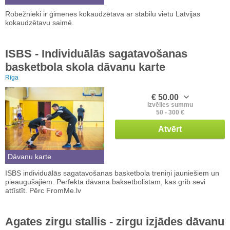
Robežnieki ir ģimenes kokaudzētava ar stabilu vietu Latvijas
kokaudzētavu saimē.
ISBS - Individuālās sagatavošanas
basketbola skola dāvanu karte
Rīga
€ 50.00
Izvēlies summu
50 - 300 €
Atvērt
Dāvanu karte
ISBS individuālās sagatavošanas basketbola treniņi jauniešiem un
pieaugušajiem. Perfekta dāvana baksetbolistam, kas grib sevi
attīstīt. Pērc FromMe.lv
Agates zirgu stallis - zirgu izjādes dāvanu