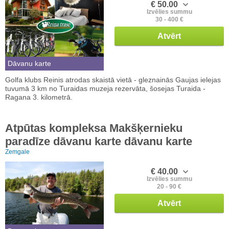
€ 50.00
Izvēlies summu
30 - 400 €
Atvērt
Dāvanu karte
Golfa klubs Reinis atrodas skaistā vietā - gleznainās Gaujas ielejas
tuvumā 3 km no Turaidas muzeja rezervāta, šosejas Turaida -
Ragana 3. kilometrā.
Atpūtas kompleksa Makšķernieku
paradīze dāvanu karte dāvanu karte
Zemgale
€ 40.00
Izvēlies summu
20 - 90 €
Atvērt