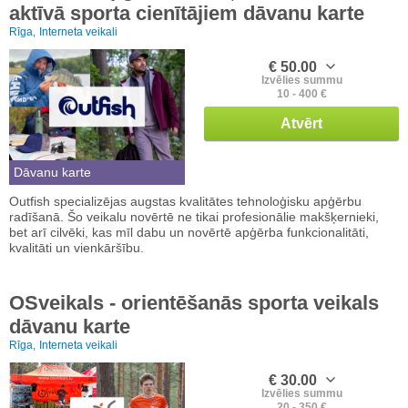
aktīvā sporta cienītājiem dāvanu karte
Rīga,
Interneta veikali
€ 50.00
Izvēlies summu
10 - 400 €
Atvērt
Dāvanu karte
Outfish specializējas augstas kvalitātes tehnoloģisku apģērbu
radīšanā. Šo veikalu novērtē ne tikai profesionālie makšķernieki,
bet arī cilvēki, kas mīl dabu un novērtē apģērba funkcionalitāti,
kvalitāti un vienkāršību.
OSveikals - orientēšanās sporta veikals
dāvanu karte
Rīga,
Interneta veikali
€ 30.00
Izvēlies summu
20 - 350 €