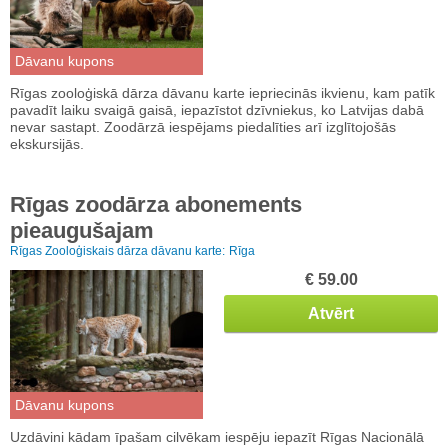
Dāvanu kupons
Rīgas zooloģiskā dārza dāvanu karte iepriecinās ikvienu, kam patīk
pavadīt laiku svaigā gaisā, iepazīstot dzīvniekus, ko Latvijas dabā
nevar sastapt. Zoodārzā iespējams piedalīties arī izglītojošās
ekskursijās.
Rīgas zoodārza abonements
pieaugušajam
Rīgas Zooloģiskais dārza dāvanu karte:
Rīga
€ 59.00
Atvērt
Dāvanu kupons
Uzdāvini kādam īpašam cilvēkam iespēju iepazīt Rīgas Nacionālā