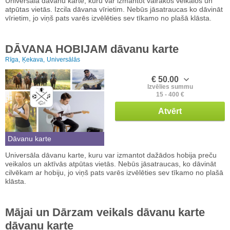
Universāla dāvanu karte, kuru var izmantot vairākos veikalos un
atpūtas vietās. Izcila dāvana vīrietim. Nebūs jāsatraucas ko dāvināt
vīrietim, jo viņš pats varēs izvēlēties sev tīkamo no plašā klāsta.
DĀVANA HOBIJAM dāvanu karte
Rīga,
Ķekava,
Universālās
€ 50.00
Izvēlies summu
15 - 400 €
Atvērt
Dāvanu karte
Universāla dāvanu karte, kuru var izmantot dažādos hobija preču
veikalos un aktīvās atpūtas vietās. Nebūs jāsatraucas, ko dāvināt
cilvēkam ar hobiju, jo viņš pats varēs izvēlēties sev tīkamo no plašā
klāsta.
Mājai un Dārzam veikals dāvanu karte
dāvanu karte