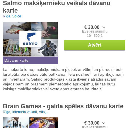
Salmo makšķernieku veikals dāvanu
karte
Rīga,
Spice
€ 30.00
Izvēlies summu
10 - 500 €
Atvērt
Dāvanu karte
Lai noķertu lomu, makšķerniekam pietiek ar vēlmi un pieredzi, bet,
lai atpūta pie dabas būtu patīkama, liela nozīme ir arī aprīkojumam
un inventāram. Salmo produkcijas klāstā ikviens atradīs savām
vajadzībām un prasmēm piemērotāko aprīkojumu, lai tas būtu
kaislīgs makšķernieks vai svētdienas atpūtas baudītājs.
Brain Games - galda spēles dāvanu karte
Rīga,
Interneta veikali,
Alfa, ...
€ 30.00
Izvēlies summu