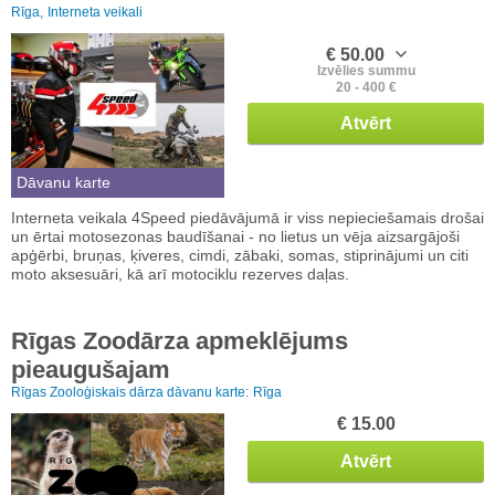
Rīga,
Interneta veikali
€ 50.00
Izvēlies summu
20 - 400 €
Atvērt
Dāvanu karte
Interneta veikala 4Speed piedāvājumā ir viss nepieciešamais drošai
un ērtai motosezonas baudīšanai - no lietus un vēja aizsargājoši
apģērbi, bruņas, ķiveres, cimdi, zābaki, somas, stiprinājumi un citi
moto aksesuāri, kā arī motociklu rezerves daļas.
Rīgas Zoodārza apmeklējums
pieaugušajam
Rīgas Zooloģiskais dārza dāvanu karte:
Rīga
€ 15.00
Atvērt