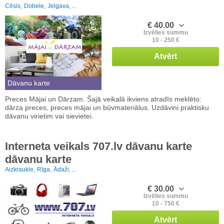
Cēsis,
Dobele,
Jelgava, ...
€ 40.00
Izvēlies summu
10 - 250 €
Atvērt
Dāvanu karte
Preces Mājai un Dārzam. Šajā veikalā ikviens atradīs meklēto:
dārza preces, preces mājai un būvmateriālus. Uzdāvini praktisku
dāvanu virietim vai sievietei.
Interneta veikals 707.lv dāvanu karte
dāvanu karte
Aizkraukle,
Rīga,
Ādaži, ...
€ 30.00
Izvēlies summu
10 - 750 €
Atvērt