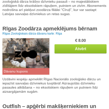
zooloģiskā dārza krāšņo dzīvnieku pasauli – no majestātiskiem
zīdītājiem līdz eksotiskiem rāpuļiem, putniem un zivīm. Abonements
nodrošina arī piekļuvi zoodārza filiālei “Cīruļi”, kur var sastapt
Latvijas savvaļas dzīvniekus un retas sugas.
Rīgas Zoodārza apmeklējums bērnam
Rīgas Zooloģiskais dārza dāvanu karte:
Rīga
€ 8.00
Atvērt
Dāvanu kupons
Uzdāvini iespēju apmeklēt Rīgas Nacionālo zooloģisko dārzu un
iepazīst savvaļas dzīvniekus tuvplānā! Aizraujošās dzīvnieku
pasaules atklāšana – no eksotiskiem rāpuļiem un putniem līdz
aizsargājamām sugām.
Outfish – apģērbi makšķerniekiem un