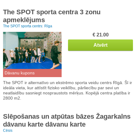
The SPOT sporta centra 3 zonu
apmeklējums
The SPOT sporta centrs:
Rīga
€ 21.00
Atvērt
Dāvanu kupons
The SPOT ir alternatīvo un ekstrēmo sporta veidu centrs Rīgā. Šī ir
ideāla vieta, kur attīstīt fizisko veiklību, pārliecību par sevi un
neatlaidību sasniegt nospraustots mērķus. Kopējā centra platība ir
2800 m2.
Slēpošanas un atpūtas bāzes Žagarkalns
dāvanu karte dāvanu karte
Cēsis