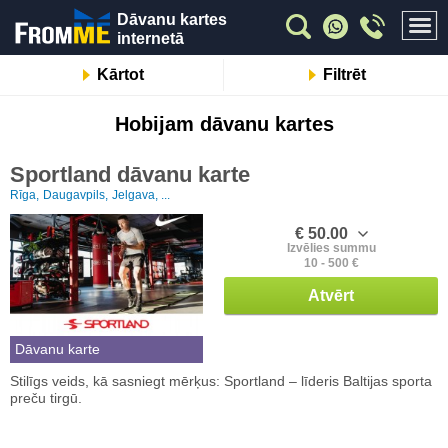
Dāvanu kartes
internetā
Kārtot
Filtrēt
Hobijam dāvanu kartes
Sportland dāvanu karte
Rīga,
Daugavpils,
Jelgava, ...
€ 50.00
Izvēlies summu
10 - 500 €
Atvērt
Dāvanu karte
Stilīgs veids, kā sasniegt mērķus: Sportland – līderis Baltijas sporta
preču tirgū.