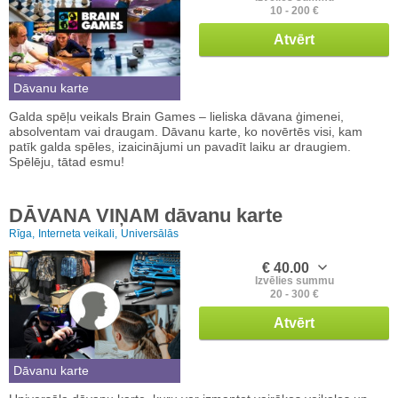
10 - 200 €
Atvērt
Dāvanu karte
Galda spēļu veikals Brain Games – lieliska dāvana ģimenei,
absolventam vai draugam. Dāvanu karte, ko novērtēs visi, kam
patīk galda spēles, izaicinājumi un pavadīt laiku ar draugiem.
Spēlēju, tātad esmu!
DĀVANA VIŅAM dāvanu karte
Rīga,
Interneta veikali,
Universālās
€ 40.00
Izvēlies summu
20 - 300 €
Atvērt
Dāvanu karte