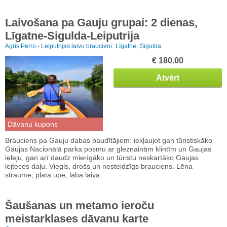
Laivošana pa Gauju grupai: 2 dienas,
Līgatne-Sigulda-Leiputrija
Agris Perro - Leiputrijas laivu braucieni:
Līgatne,
Sigulda
€ 180.00
Atvērt
Dāvanu kupons
Brauciens pa Gauju dabas baudītājiem: iekļaujot gan tūristiskāko
Gaujas Nacionālā parka posmu ar gleznainām klintīm un Gaujas
ieleju, gan arī daudz mierīgāko un tūristu neskartāko Gaujas
lejteces daļu. Viegls, drošs un nesteidzīgs brauciens. Lēna
straume, plata upe, laba laiva.
Šaušanas un metamo ieroču
meistarklases dāvanu karte