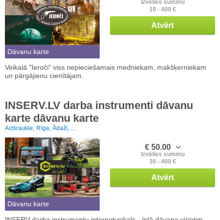
Izvēlies summu
10 - 400 €
Atvērt
Dāvanu karte
Veikalā "Ieroči" viss nepieciešamais medniekam, makšķerniekam
un pārgājienu cienītājam.
INSERV.LV darba instrumenti dāvanu
karte dāvanu karte
Aizkraukle,
Rīga,
Ādaži, ...
€ 50.00
Izvēlies summu
30 - 400 €
Atvērt
Dāvanu karte
INSERV darba instrumentu internetveikals - īstā dāvana vīrietim,