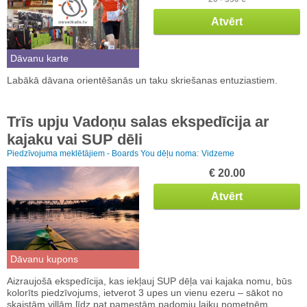
Atvērt
Dāvanu karte
Labākā dāvana orientēšanās un taku skriešanas entuziastiem.
Trīs upju Vadoņu salas ekspedīcija ar
kajaku vai SUP dēli
Piedzīvojuma meklētājiem - Boards You dēļu noma:
Vidzeme
€ 20.00
Atvērt
Dāvanu kupons
Aizraujošā ekspedīcija, kas iekļauj SUP dēļa vai kajaka nomu, būs
kolorīts piedzīvojums, ietverot 3 upes un vienu ezeru – sākot no
skaistām villām līdz pat pamestām padomju laiku nometnēm.