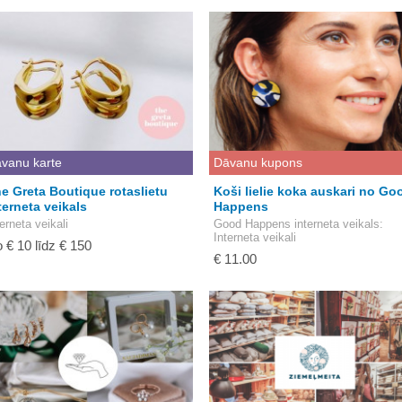
vanu karte
Dāvanu kupons
e Greta Boutique rotaslietu
Koši lielie koka auskari no Go
terneta veikals
Happens
terneta veikali
Good Happens interneta veikals
:
Interneta veikali
 € 10 līdz € 150
€ 11.00