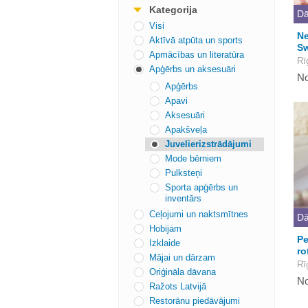
Kategorija
Dā
Visi
Ne
Aktīvā atpūta un sports
Sw
Apmācības un literatūra
Rī
Apģērbs un aksesuāri
No
Apģērbs
Apavi
Aksesuāri
Apakšveļa
Juvelierizstrādājumi
Mode bērniem
Pulksteņi
Sporta apģērbs un
inventārs
Ceļojumi un naktsmītnes
Dā
Hobijam
Pe
Izklaide
ro
Mājai un dārzam
Rī
Oriģināla dāvana
No
Ražots Latvijā
Restorānu piedāvājumi