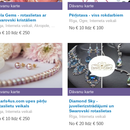
vanu karte
Dāvanu karte
la Gems - rotaslietas ar
Pērļotava - viss rokdarbiem
arovski kristāliem
Rīga, Ogre, Interneta veikali
ga, Interneta veikali, Akropole, ...
No € 10 līdz € 100
 € 10 līdz € 250
vanu karte
Dāvanu karte
arls4us.com upes pērļu
Diamond Sky -
taslietu veikals
juvelierizstrādājumi un
Swarovski rotaslietas
ga, Interneta veikali
Rīga, Interneta veikali
 € 10 līdz € 250
No € 20 līdz € 500