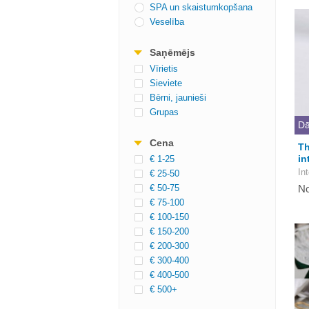
SPA un skaistumkopšana
Veselība
Saņēmējs
Vīrietis
Sieviete
Bērni, jaunieši
Grupas
Dā
Cena
Th
in
€ 1-25
In
€ 25-50
€ 50-75
No
€ 75-100
€ 100-150
€ 150-200
€ 200-300
€ 300-400
€ 400-500
€ 500+