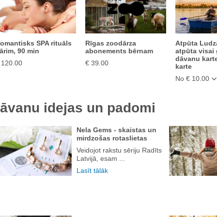
omantisks SPA rituāls
Rīgas zoodārza
Atpūta Ludzā
ārim, 90 min
abonements bērnam
atpūta visai
dāvanu kart
 120.00
€ 39.00
karte
No € 10.00
āvanu idejas un padomi
Nela Gems - skaistas un
mirdzošas rotaslietas
Veidojot rakstu sēriju Radīts
Latvijā, esam ...
Lasīt tālāk