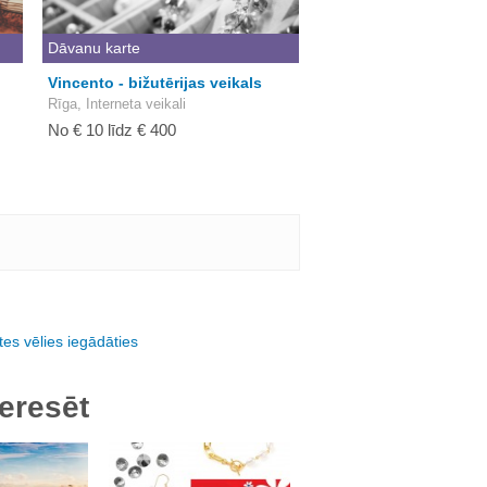
Dāvanu karte
Vincento - bižutērijas veikals
Rīga, Interneta veikali
No € 10 līdz € 400
es vēlies iegādāties
eresēt