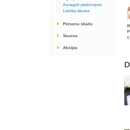
Aizraujoši piedzīvojumi
Lietišķa dāvana
Personu skaits
R
p
Sezona
€
Akcijas
D