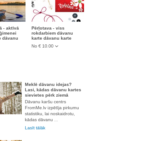
 - aktīvā
Pērļotava - viss
 ģimenei
rokdarbiem dāvanu
e dāvanu
karte dāvanu karte
No € 10.00
Meklē dāvanu idejas?
Lasi, kādas dāvanu kartes
sievietes pērk ziemā
Dāvanu karšu centrs
FromMe.lv izpētīja pirkumu
statistiku, lai noskaidrotu,
kādas dāvanu ...
Lasīt tālāk