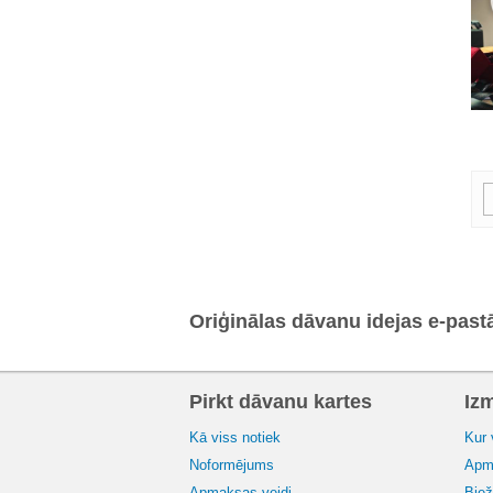
Oriģinālas dāvanu idejas e-past
Pirkt dāvanu kartes
Iz
Kā viss notiek
Kur 
Noformējums
Apma
Apmaksas veidi
Biež