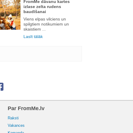
FromMe dāvanu kartes
izlase zelta rudens
baudīšanai
Viens elpas vilciens un
spilgtiem notikumiem un
skaistiem ...
Lasīt tālāk
Par FromMe.lv
Raksti
Vakances
Komanda