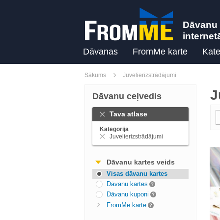
Dāvanu 
internet
Dāvanas
FromMe karte
Kate
Sākums
Juvelierizstrādājumi
J
Dāvanu ceļvedis
Tava atlase
Kategorija
Juvelierizstrādājumi
Dāvanu kartes veids
Visas dāvanu kartes
Dāvanu kartes
Dāvanu kuponi
FromMe karte