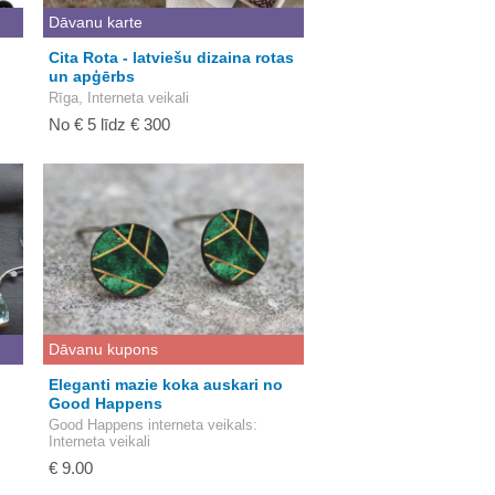
Dāvanu karte
Cita Rota - latviešu dizaina rotas
un apģērbs
Rīga, Interneta veikali
No € 5 līdz € 300
Dāvanu kupons
Eleganti mazie koka auskari no
Good Happens
Good Happens interneta veikals
:
Interneta veikali
€ 9.00