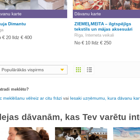
vanu karte
Dāvanu karte
uja Dimantu
ZIEMEĻMEITA – ilgtspējīgs
tekstils un mājas aksesuāri
ga
Rīga, Interneta veikali
 € 20 līdz € 400
No € 10 līdz € 250
Populārākās vispirms
tradi meklēto?
c meklēšanu vēlreiz ar citu frāzi
vai
Iesaki uzņēmumu, kura dāvanu kart
dejas dāvanām, kas Tev varētu int