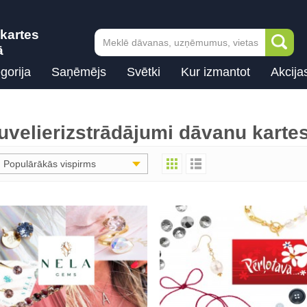
kartes
ā
gorija
Saņēmējs
Svētki
Kur izmantot
Akcija
uvelierizstrādājumi dāvanu karte
Populārākās vispirms