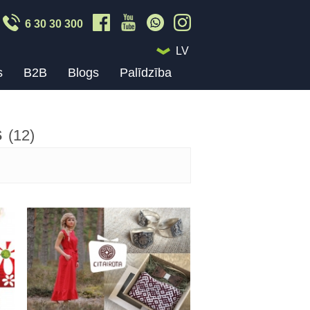
6 30 30 300
LV
s
B2B
Blogs
Palīdzība
s
(12)