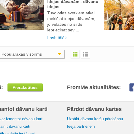
Idejas dāvanām - dāvanu
idejas
Tuvojoties svētkiem atkal
meklējat idejas dāvanām,
jo vēlaties no sirds
iepriecināt sev ...
Lasīt tālāk
Populārākās vispirms
ā:
FromMe aktualitātes:
Pierakstīties
mantot dāvanu karti
Pārdot dāvanu kartes
var izmantot dāvanu karti
Uzsākt dāvanu karšu pārdošanu
inīt dāvanu karti
Ieeja partneriem
āk uzdotie jautājumi