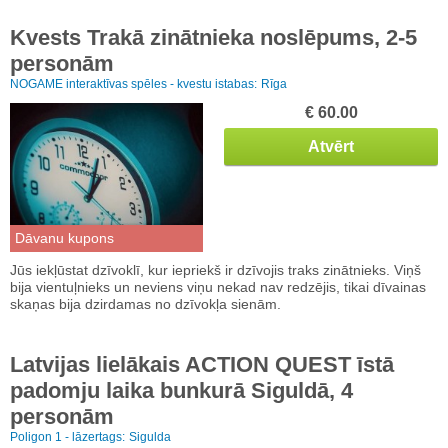
Kvests Trakā zinātnieka noslēpums, 2-5
personām
NOGAME interaktīvas spēles - kvestu istabas:
Rīga
€ 60.00
Atvērt
Dāvanu kupons
Jūs iekļūstat dzīvoklī, kur iepriekš ir dzīvojis traks zinātnieks. Viņš
bija vientuļnieks un neviens viņu nekad nav redzējis, tikai dīvainas
skaņas bija dzirdamas no dzīvokļa sienām.
Latvijas lielākais ACTION QUEST īstā
padomju laika bunkurā Siguldā, 4
personām
Poligon 1 - lāzertags:
Sigulda