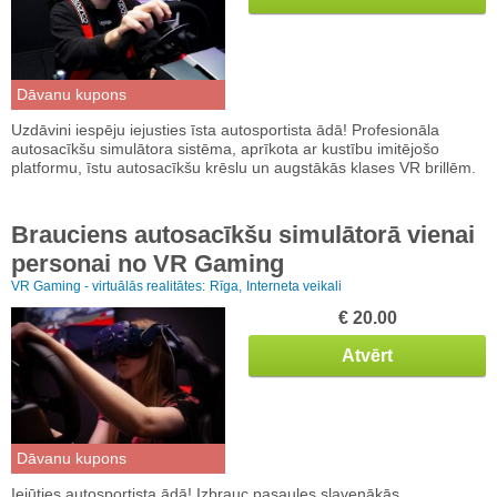
Dāvanu kupons
Uzdāvini iespēju iejusties īsta autosportista ādā! Profesionāla
autosacīkšu simulātora sistēma, aprīkota ar kustību imitējošo
platformu, īstu autosacīkšu krēslu un augstākās klases VR brillēm.
Brauciens autosacīkšu simulātorā vienai
personai no VR Gaming
VR Gaming - virtuālās realitātes:
Rīga,
Interneta veikali
€ 20.00
Atvērt
Dāvanu kupons
Iejūties autosportista ādā! Izbrauc pasaules slavenākās