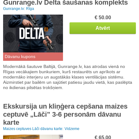
Gunrange.lv Delta šaušanas komplekts
Gunrange.lv:
Rīga
€ 50.00
Atvērt
Dāvanu kupons
Modernākā šautuve Baltijā, Gunrange.lv, kas atrodas vienā no
Rīgas vecākajiem bunkuriem, kurš restaurēts un aprīkots ar
modernāko interjeru un augstākās klases ventilācijas sistēmu.
Aizmirstiet par bailēm un sajūtiet patiesu jaudu vietā, kas paslēpta
no ikdienas pilsētas trokšņiem.
Ekskursija un kliņģera cepšana maizes
ceptuvē „Lāči” 3-6 personām dāvanu
karte
Maizes ceptuves Lāči dāvanu karte:
Vidzeme
€ 65.00