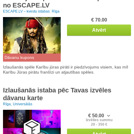
no ESCAPE.LV
ESCAPE.LV – kvestu istabas:
Rīga
€ 70.00
Atvērt
Dāvanu kupons
Izlaušanās spēle Karību jūras pirāti ir piedzīvojums visiem, kas mīl
Karību Jūras pirātu franšīzi un atjautības spēles.
Izlaušanās istaba pēc Tavas izvēles
dāvanu karte
Rīga,
Universālās
€ 50.00
Izvēlies summu
20 - 350 €