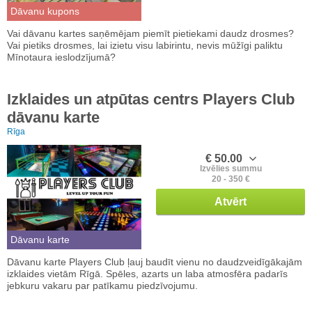
Dāvanu kupons
Vai dāvanu kartes saņēmējam piemīt pietiekami daudz drosmes?
Vai pietiks drosmes, lai izietu visu labirintu, nevis mūžīgi paliktu
Mīnotaura ieslodzījumā?
Izklaides un atpūtas centrs Players Club
dāvanu karte
Rīga
€ 50.00
Izvēlies summu
20 - 350 €
Atvērt
Dāvanu karte
Dāvanu karte Players Club ļauj baudīt vienu no daudzveidīgākajām
izklaides vietām Rīgā. Spēles, azarts un laba atmosfēra padarīs
jebkuru vakaru par patīkamu piedzīvojumu.