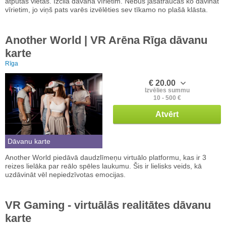
atpūtas vietās. Izcila dāvana vīrietim. Nebūs jāsatraucas ko dāvināt
vīrietim, jo viņš pats varēs izvēlēties sev tīkamo no plašā klāsta.
Another World | VR Arēna Rīga dāvanu
karte
Rīga
€ 20.00
Izvēlies summu
10 - 500 €
Atvērt
Dāvanu karte
Another World piedāvā daudzlīmeņu virtuālo platformu, kas ir 3
reizes lielāka par reālo spēles laukumu. Šis ir lielisks veids, kā
uzdāvināt vēl nepiedzīvotas emocijas.
VR Gaming - virtuālās realitātes dāvanu
karte