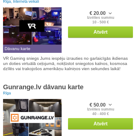
Rīga,
Interneta veikali
€ 20.00
Izvēlies summu
10 - 500 €
Atvērt
Dāvanu karte
VR Gaming sniegs Jums iespēju izrauties no garlaicīgās ikdienas
un doties virtuālā ceļojumā, nokļūstot sniegotos kalnos, kosmosa
dzīlēs vai trakojošos amerikāņu kalniņos vien sekundes laikā!
Gunrange.lv dāvanu karte
Rīga
€ 50.00
Izvēlies summu
40 - 400 €
Atvērt