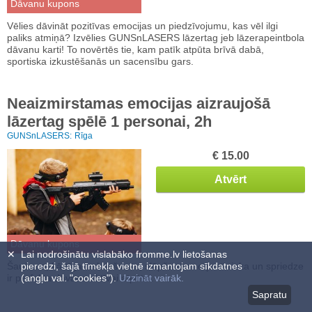
Dāvanu kupons
Vēlies dāvināt pozitīvas emocijas un piedzīvojumu, kas vēl ilgi
paliks atmiņā? Izvēlies GUNSnLASERS lāzertag jeb lāzerapeintbola
dāvanu karti! To novērtēs tie, kam patīk atpūta brīvā dabā,
sportiska izkustēšanās un sacensību gars.
Neaizmirstamas emocijas aizraujošā
lāzertag spēlē 1 personai, 2h
GUNSnLASERS:
Rīga
€ 15.00
Atvērt
Dāvanu kupons
✕
Lai nodrošinātu vislabāko fromme.lv lietošanas
Šaušana, kārtīga izskriešanās, slēpšanās no pretinieka un spriedze
pieredzi, šajā tīmekļa vietnē izmantojam sīkdatnes
ir perfekta dāvana aktīvai atpūtai.
(angļu val. "cookies").
Uzzināt vairāk.
Sapratu