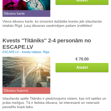
Atvērt
Dāvanu karte
Viena dāvanu karte, ko izmantot dažādās kvestu jeb izlaušanās
istabās Rīgā. Ļauj dāvanas saņēmējam pašam izvēlēties!
Kvests ''Titāniks'' 2-4 personām no
ESCAPE.LV
ESCAPE.LV – kvestu istabas:
Rīga
€ 70.00
Atvērt
Dāvanu kupons
Izlaušanās spēle Titāniks ir piedzīvojums visiem, kas mīl spēles un
prāta mežģus. Tā ir lieliska dāvana, lai interesanti un neierasti
pavadītu kopā laiku.