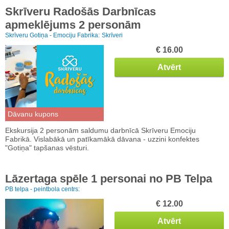
Skrīveru Radošās Darbnīcas
apmeklējums 2 personām
Skrīveru Gotiņa - Emociju Fabrika:
Skrīveri
€ 16.00
Atvērt
Dāvanu kupons
Ekskursija 2 personām saldumu darbnīcā Skrīveru Emociju
Fabrikā. Vislabākā un patīkamākā dāvana - uzzini konfektes
"Gotiņa" tapšanas vēsturi.
Lāzertaga spēle 1 personai no PB Telpa
PB telpa - peintbola centrs:
€ 12.00
Atvērt