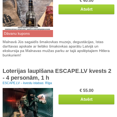
€ 40.00
Atvērt
Dāvanu kupons
Malnavā Jūs sagaidīs šmakovkas muzejs, degustācijas, īstas
darītavas apskate ar lielāko šmakovkas aparātu Latvijā un
ekskursija pa Malnavas muižas parku ar tajā apslēptajiem Hitlera
bunkuriem!
Loterijas laupīšana ESCAPE.LV kvests 2
- 4 personām, 1 h
ESCAPE.LV – kvestu istabas:
Rīga
€ 55.00
Atvērt