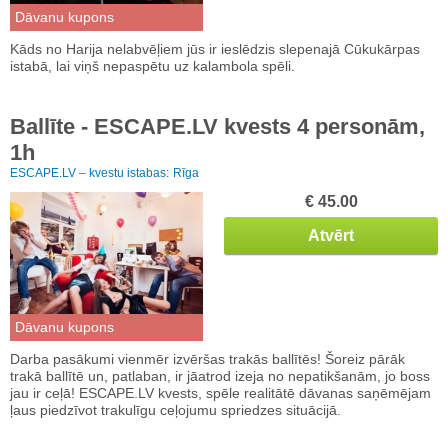
Dāvanu kupons
Kāds no Harija nelabvēļiem jūs ir ieslēdzis slepenajā Cūkukārpas
istabā, lai viņš nepaspētu uz kalambola spēli.
Ballīte - ESCAPE.LV kvests 4 personām,
1h
ESCAPE.LV – kvestu istabas:
Rīga
€ 45.00
Atvērt
Dāvanu kupons
Darba pasākumi vienmēr izvēršas trakās ballītēs! Šoreiz pārāk
trakā ballītē un, patlaban, ir jāatrod izeja no nepatikšanām, jo boss
jau ir ceļā! ESCAPE.LV kvests, spēle realitātē dāvanas saņēmējam
ļaus piedzīvot trakulīgu ceļojumu spriedzes situācijā.