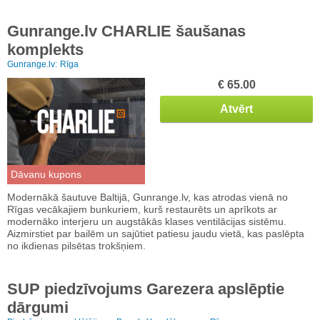
Gunrange.lv CHARLIE šaušanas
komplekts
Gunrange.lv:
Rīga
€ 65.00
Atvērt
Dāvanu kupons
Modernākā šautuve Baltijā, Gunrange.lv, kas atrodas vienā no
Rīgas vecākajiem bunkuriem, kurš restaurēts un aprīkots ar
modernāko interjeru un augstākās klases ventilācijas sistēmu.
Aizmirstiet par bailēm un sajūtiet patiesu jaudu vietā, kas paslēpta
no ikdienas pilsētas trokšņiem.
SUP piedzīvojums Garezera apslēptie
dārgumi