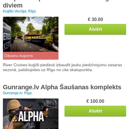
diviem
Kuģītis Vecrīga:
Rīga
€ 30.00
Atvērt
Dāvanu kupons
River Cruises kuģīši piedāvā izbaudīt jauku piedzīvojumu vasaras
sezonā, palūkojoties uz Rīgu no cita skatupunkta.
Gunrange.lv Alpha Šaušanas komplekts
Gunrange.lv:
Rīga
€ 100.00
Atvērt