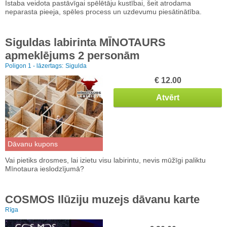
Istaba veidota pastāvīgai spēlētāju kustībai, šeit atrodama
neparasta pieeja, spēles process un uzdevumu piesātinātība.
Siguldas labirinta MĪNOTAURS
apmeklējums 2 personām
Poligon 1 - lāzertags:
Sigulda
€ 12.00
Atvērt
Dāvanu kupons
Vai pietiks drosmes, lai izietu visu labirintu, nevis mūžīgi paliktu
Mīnotaura ieslodzījumā?
COSMOS Ilūziju muzejs dāvanu karte
Rīga