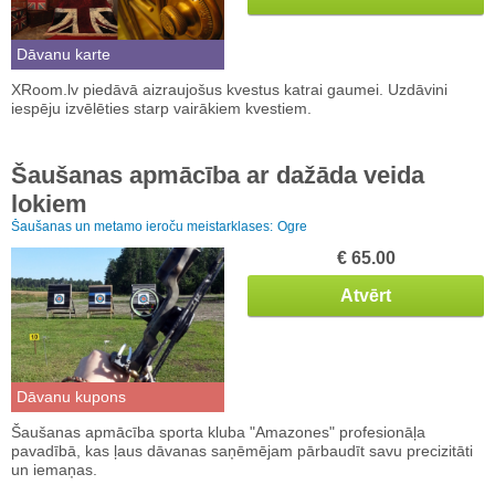
Dāvanu karte
XRoom.lv piedāvā aizraujošus kvestus katrai gaumei. Uzdāvini
iespēju izvēlēties starp vairākiem kvestiem.
Šaušanas apmācība ar dažāda veida
lokiem
Šaušanas un metamo ieroču meistarklases:
Ogre
€ 65.00
Atvērt
Dāvanu kupons
Šaušanas apmācība sporta kluba "Amazones" profesionāļa
pavadībā, kas ļaus dāvanas saņēmējam pārbaudīt savu precizitāti
un iemaņas.