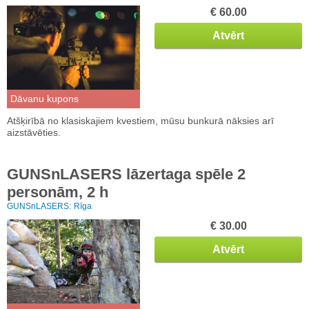
€ 60.00
Atvērt
Dāvanu kupons
Atšķirībā no klasiskajiem kvestiem, mūsu bunkurā nāksies arī
aizstāvēties.
GUNSnLASERS lāzertaga spēle 2
personām, 2 h
GUNSnLASERS:
Rīga
€ 30.00
Atvērt