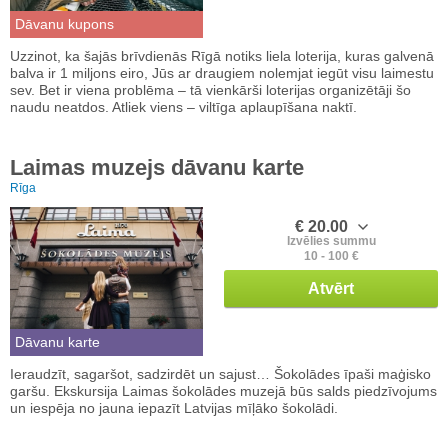
Dāvanu kupons
Uzzinot, ka šajās brīvdienās Rīgā notiks liela loterija, kuras galvenā
balva ir 1 miljons eiro, Jūs ar draugiem nolemjat iegūt visu laimestu
sev. Bet ir viena problēma – tā vienkārši loterijas organizētāji šo
naudu neatdos. Atliek viens – viltīga aplaupīšana naktī.
Laimas muzejs dāvanu karte
Rīga
€ 20.00
Izvēlies summu
10 - 100 €
Atvērt
Dāvanu karte
Ieraudzīt, sagaršot, sadzirdēt un sajust… Šokolādes īpaši maģisko
garšu. Ekskursija Laimas šokolādes muzejā būs salds piedzīvojums
un iespēja no jauna iepazīt Latvijas mīļāko šokolādi.