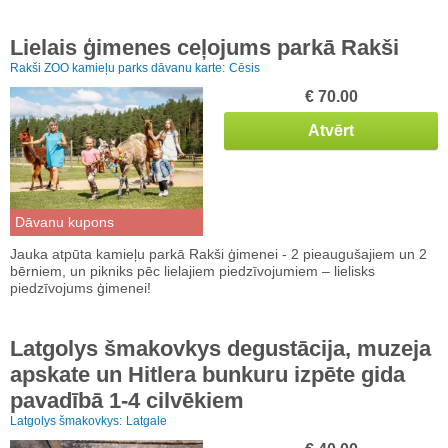
Lielais ģimenes ceļojums parkā Rakši
Rakši ZOO kamieļu parks dāvanu karte:
Cēsis
€ 70.00
Atvērt
Dāvanu kupons
Jauka atpūta kamieļu parkā Rakši ģimenei - 2 pieaugušajiem un 2
bērniem, un pikniks pēc lielajiem piedzīvojumiem – lielisks
piedzīvojums ģimenei!
Latgolys šmakovkys degustācija, muzeja
apskate un Hitlera bunkuru izpēte gida
pavadībā 1-4 cilvēkiem
Latgolys šmakovkys:
Latgale