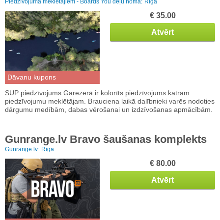
Piedzīvojuma meklētājiem - Boards You dēļu noma:
Rīga
€ 35.00
Atvērt
Dāvanu kupons
SUP piedzīvojums Garezerā ir kolorīts piedzīvojums katram
piedzīvojumu meklētājam. Brauciena laikā dalībnieki varēs nodoties
dārgumu medībām, dabas vērošanai un izdzīvošanas apmācībām.
Gunrange.lv Bravo šaušanas komplekts
Gunrange.lv:
Rīga
€ 80.00
Atvērt