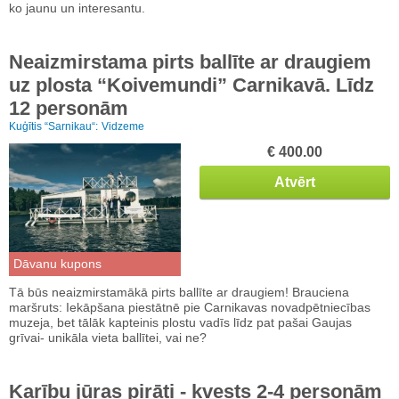
ko jaunu un interesantu.
Neaizmirstama pirts ballīte ar draugiem
uz plosta “Koivemundi” Carnikavā. Līdz
12 personām
Kuģītis “Sarnikau“:
Vidzeme
€ 400.00
Atvērt
Dāvanu kupons
Tā būs neaizmirstamākā pirts ballīte ar draugiem! Brauciena
maršruts: Iekāpšana piestātnē pie Carnikavas novadpētniecības
muzeja, bet tālāk kapteinis plostu vadīs līdz pat pašai Gaujas
grīvai- unikāla vieta ballītei, vai ne?
Karību jūras pirāti - kvests 2-4 personām