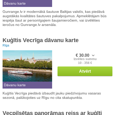
Dāvanu karte
Gunrange.lv ir modernākā šautuve Baltijas valstīs, kas piedāvā
augstākās kvalitātes šautuves pakalpojumus. Apmeklētājam būs
iespēja šaut ar personīgajiem šaujamieročiem, vai izvēlēties
ieročus no Gunrange.lv arsenāla.
Kuģītis Vecrīga dāvanu karte
Rīga
€ 30.00
Izvēlies summu
10 - 356 €
Atvērt
Dāvanu karte
Kuģītis Vecrīga piedāvā izbaudīt jauku piedzīvojumu vasaras
sezonā, palūkojoties uz Rīgu no cita skatupunkta.
Vecpilsētas panorāmas reiss ar kuģīti