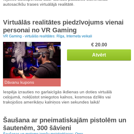
autosacīkšu trases virtuālājā realitātē.
Virtuālās realitātes piedzīvojums vienai
personai no VR Gaming
VR Gaming - virtuālās realitātes:
Rīga,
Interneta veikali
€ 20.00
Atvērt
Dāvanu kupons
Iespēja izrauties no garlaicīgās ikdienas un doties virtuālā
ceļojumā, nokļūstot sniegotos kalnos, kosmosa dzīlēs vai
trakojošos amerikāņu kalniņos vien sekundes laikā!
Šaušana ar pneimatiskajām pistolēm un
šautenēm, 300 šāvieni
Šaušanas un metamo ieroču meistarklases:
Ogre