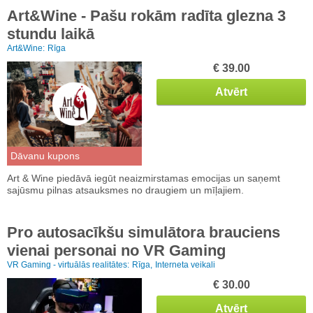
Art&Wine - Pašu rokām radīta glezna 3
stundu laikā
Art&Wine:
Rīga
€ 39.00
Atvērt
Dāvanu kupons
Art & Wine piedāvā iegūt neaizmirstamas emocijas un saņemt
sajūsmu pilnas atsauksmes no draugiem un mīļajiem.
Pro autosacīkšu simulātora brauciens
vienai personai no VR Gaming
VR Gaming - virtuālās realitātes:
Rīga,
Interneta veikali
€ 30.00
Atvērt