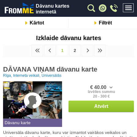
Dāvanu kartes
internetā
Kārtot
Filtrēt
Izklaide dāvanu kartes
1
2
DĀVANA VIŅAM dāvanu karte
Rīga,
Interneta veikali,
Universālās
€ 40.00
Izvēlies summu
20 - 300 €
Atvērt
Dāvanu karte
Universāla dāvanu karte, kuru var izmantot vairākos veikalos un