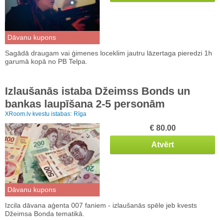
Dāvanu kupons
Sagādā draugam vai ģimenes loceklim jautru lāzertaga pieredzi 1h
garumā kopā no PB Telpa.
Izlaušanās istaba Džeimss Bonds un
bankas laupīšana 2-5 personām
XRoom.lv kvestu istabas:
Rīga
€ 80.00
Atvērt
Dāvanu kupons
Izcila dāvana aģenta 007 faniem - izlaušanās spēle jeb kvests
Džeimsa Bonda tematikā.