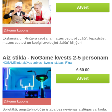
Atvērt
Dāvanu kupons
Ekskursija un kliņģera cepšana maizes ceptuvē „Lāči”. Iepazīstiet
maizes ceptuvi un kopīgi izveidojiet „Lāču” kliņģeri!
Aiz stikla - NoGame kvests 2-5 personām
NOGAME interaktīvas spēles - kvestu istabas:
Rīga
€ 60.00
Atvērt
Dāvanu kupons
Spilgtākā, augsttehnoloģiju istaba bez nevienas atslēgas vai koda.