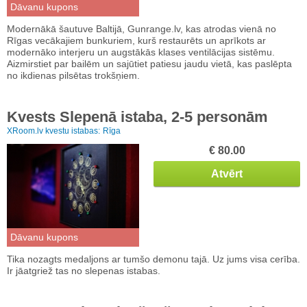
Dāvanu kupons
Modernākā šautuve Baltijā, Gunrange.lv, kas atrodas vienā no
Rīgas vecākajiem bunkuriem, kurš restaurēts un aprīkots ar
modernāko interjeru un augstākās klases ventilācijas sistēmu.
Aizmirstiet par bailēm un sajūtiet patiesu jaudu vietā, kas paslēpta
no ikdienas pilsētas trokšņiem.
Kvests Slepenā istaba, 2-5 personām
XRoom.lv kvestu istabas:
Rīga
€ 80.00
Atvērt
Dāvanu kupons
Tika nozagts medaljons ar tumšo demonu tajā. Uz jums visa cerība.
Ir jāatgriež tas no slepenas istabas.