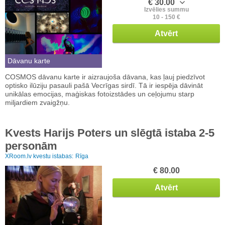
€ 30.00
Izvēlies summu
10 - 150 €
Atvērt
Dāvanu karte
COSMOS dāvanu karte ir aizraujoša dāvana, kas ļauj piedzīvot
optisko ilūziju pasauli pašā Vecrīgas sirdī. Tā ir iespēja dāvināt
unikālas emocijas, maģiskas fotoizstādes un ceļojumu starp
miljardiem zvaigžņu.
Kvests Harijs Poters un slēgtā istaba 2-5
personām
XRoom.lv kvestu istabas:
Rīga
€ 80.00
Atvērt