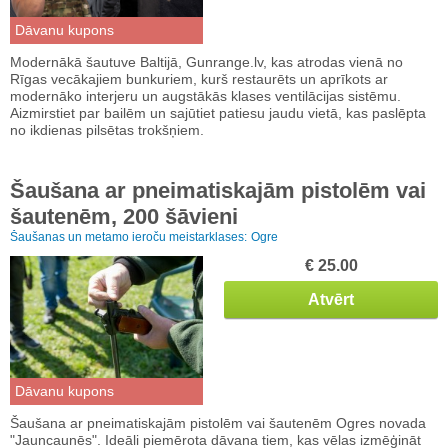
Dāvanu kupons
Modernākā šautuve Baltijā, Gunrange.lv, kas atrodas vienā no
Rīgas vecākajiem bunkuriem, kurš restaurēts un aprīkots ar
modernāko interjeru un augstākās klases ventilācijas sistēmu.
Aizmirstiet par bailēm un sajūtiet patiesu jaudu vietā, kas paslēpta
no ikdienas pilsētas trokšņiem.
Šaušana ar pneimatiskajām pistolēm vai
šautenēm, 200 šāvieni
Šaušanas un metamo ieroču meistarklases:
Ogre
€ 25.00
Atvērt
Dāvanu kupons
Šaušana ar pneimatiskajām pistolēm vai šautenēm Ogres novada
"Jauncaunēs". Ideāli piemērota dāvana tiem, kas vēlas izmēģināt