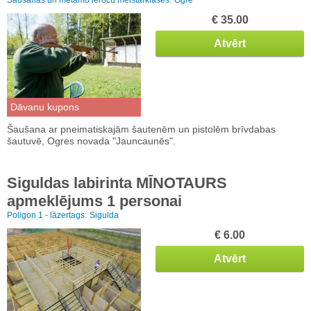
€ 35.00
Atvērt
Dāvanu kupons
Šaušana ar pneimatiskajām šautenēm un pistolēm brīvdabas
šautuvē, Ogres novada "Jauncaunēs".
Siguldas labirinta MĪNOTAURS
apmeklējums 1 personai
Poligon 1 - lāzertags:
Sigulda
€ 6.00
Atvērt