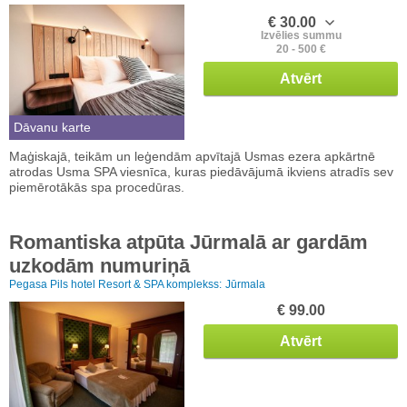
€ 30.00
Izvēlies summu
20 - 500 €
Atvērt
Dāvanu karte
Maģiskajā, teikām un leģendām apvītajā Usmas ezera apkārtnē
atrodas Usma SPA viesnīca, kuras piedāvājumā ikviens atradīs sev
piemērotākās spa procedūras.
Romantiska atpūta Jūrmalā ar gardām
uzkodām numuriņā
Pegasa Pils hotel Resort & SPA komplekss:
Jūrmala
€ 99.00
Atvērt