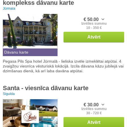
komplekss dāvanu karte
Jūrmala
€ 50.00
Izvēlies summu
10 - 350 €
Atvērt
Dāvanu karte
Pegasa Pils Spa hotel Jūrmalā - lieliska izvēle izmeklētai atpūtai. 4
zvaigžņu viesnīca vēsturiskā lokācijā. Izcila dāvana kāzu jubilejā vai
dzimšanas dienā, kā arī laba davāna atpūtai.
Santa - viesnīca dāvanu karte
Sigulda
€ 30.00
Izvēlies summu
30 - 720 €
Atvērt