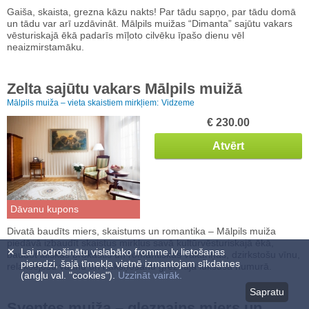
Gaiša, skaista, grezna kāzu nakts! Par tādu sapņo, par tādu domā
un tādu var arī uzdāvināt. Mālpils muižas “Dimanta” sajūtu vakars
vēsturiskajā ēkā padarīs mīļoto cilvēku īpašo dienu vēl
neaizmirstamāku.
Zelta sajūtu vakars Mālpils muižā
Mālpils muiža – vieta skaistiem mirkļiem:
Vidzeme
€ 230.00
Atvērt
Dāvanu kupons
Divatā baudīts miers, skaistums un romantika – Mālpils muiža
piedāvā izbaudīt skaistus mirkļus savā kultūrvēsturiskajā ēkā,
✕
Lai nodrošinātu vislabāko fromme.lv lietošanas
baudot laiskas brokastis un romantiskas vakariņas, dzirkstošu vīnu,
pieredzi, šajā tīmekļa vietnē izmantojam sīkdatnes
relaksējošu vannu un nakšņošanu greznajā luksusa numurā.
(angļu val. "cookies").
Uzzināt vairāk.
Sapratu
Sventes muiža – gleznains miers un