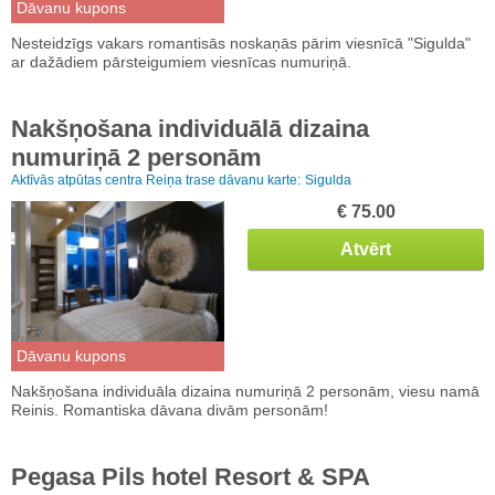
Dāvanu kupons
Nesteidzīgs vakars romantisās noskaņās pārim viesnīcā "Sigulda"
ar dažādiem pārsteigumiem viesnīcas numuriņā.
Nakšņošana individuālā dizaina
numuriņā 2 personām
Aktīvās atpūtas centra Reiņa trase dāvanu karte:
Sigulda
€ 75.00
Atvērt
Dāvanu kupons
Nakšņošana individuāla dizaina numuriņā 2 personām, viesu namā
Reinis. Romantiska dāvana divām personām!
Pegasa Pils hotel Resort & SPA