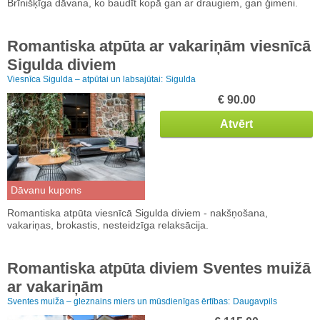
Brīnišķīga dāvana, ko baudīt kopā gan ar draugiem, gan ģimeni.
Romantiska atpūta ar vakariņām viesnīcā
Sigulda diviem
Viesnīca Sigulda – atpūtai un labsajūtai:
Sigulda
€ 90.00
Atvērt
Dāvanu kupons
Romantiska atpūta viesnīcā Sigulda diviem - nakšņošana,
vakariņas, brokastis, nesteidzīga relaksācija.
Romantiska atpūta diviem Sventes muižā
ar vakariņām
Sventes muiža – gleznains miers un mūsdienīgas ērtības:
Daugavpils