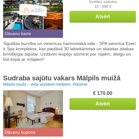
Izvēlies summu
15 - 300 €
Atvērt
Dāvanu karte
Siguldas burvība un viesnīcas harmoniskā vide - SPA viesnīca Ezeri
ir Spa komplekss, kas piedāvā 30 labiekārtotas un skaistas istabas
brīnišķīgai atpūtai. Uzdāvini iespēju aizmirst par rūpēm, steigu un
būt kopā ar mīļajiem!
Sudraba sajūtu vakars Mālpils muižā
Mālpils muiža – vieta skaistiem mirkļiem:
Vidzeme
€ 170.00
Atvērt
Dāvanu kupons