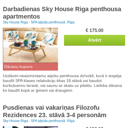
Darbadienas Sky House Riga penthousa
apartmentos
Sky House Riga - SPA atpūta penthousā:
Rīga
€ 175.00
Atvērt
Dāvanu kupons
Uzdāvini neaizmirstamu atpūtu penthousa dzīvoklī, kurā ir iespēja
baudīt SPA klases relaksāciju ēkas 18.stāvā vai baudot
burbuļvannu terasē, vai saunu ar skatu uz pilsētu. Lieliska dāvana
ko baudīt kopā ar ģimeni vai draugiem.
Pusdienas vai vakariņas Filozofu
Rezidences 23. stāvā 3-4 personām
Sky House Riga - SPA atpūta penthousā:
Rīga