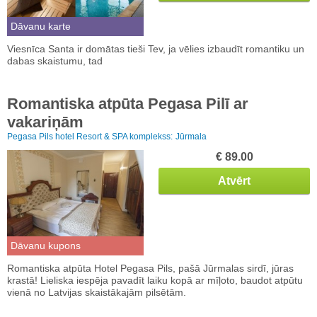
Dāvanu karte
Viesnīca Santa ir domātas tieši Tev, ja vēlies izbaudīt romantiku un
dabas skaistumu, tad
Romantiska atpūta Pegasa Pilī ar
vakariņām
Pegasa Pils hotel Resort & SPA komplekss:
Jūrmala
€ 89.00
Atvērt
Dāvanu kupons
Romantiska atpūta Hotel Pegasa Pils, pašā Jūrmalas sirdī, jūras
krastā! Lieliska iespēja pavadīt laiku kopā ar mīļoto, baudot atpūtu
vienā no Latvijas skaistākajām pilsētām.