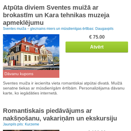
Atpūta diviem Sventes muižā ar
brokastīm un Kara tehnikas muzeja
apmeklējumu
Sventes muiža – gleznains miers un mūsdienīgas ērtības:
Daugavpils
€ 75.00
Atvērt
Dāvanu kupons
Sventes muiža ir iecienīta vieta romantiskai atpūtai divatā. Muižā
senatne tiekas ar mūsdienīgām ērtībām. Personalizējama dāvanu
karte, ko iegādāties internetā.
Romantiskais piedāvājums ar
nakšņošanu, vakariņām un ekskursiju
Jaunpils pils:
Kurzeme