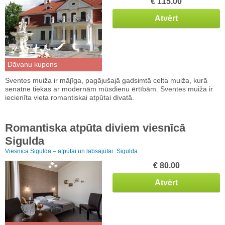
€ 115.00
Atvērt
Dāvanu kupons
Sventes muiža ir mājīga, pagājušajā gadsimtā celta muiža, kurā
senatne tiekas ar modernām mūsdienu ērtībām. Sventes muiža ir
iecienīta vieta romantiskai atpūtai divatā.
Romantiska atpūta diviem viesnīcā
Sigulda
Viesnīca Sigulda – atpūtai un labsajūtai:
Sigulda
€ 80.00
Atvērt