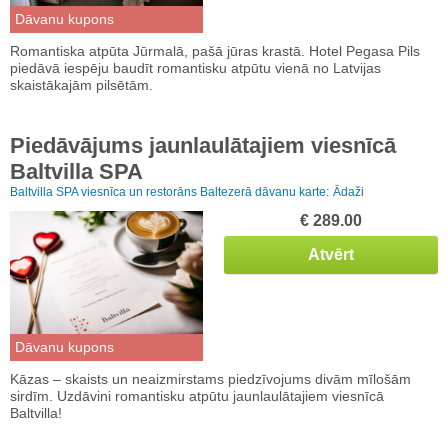
Dāvanu kupons
Romantiska atpūta Jūrmalā, pašā jūras krastā. Hotel Pegasa Pils
piedāvā iespēju baudīt romantisku atpūtu vienā no Latvijas
skaistākajām pilsētām.
Piedāvājums jaunlaulātajiem viesnīcā
Baltvilla SPA
Baltvilla SPA viesnīca un restorāns Baltezerā dāvanu karte:
Ādaži
€ 289.00
Atvērt
Dāvanu kupons
Kāzas – skaists un neaizmirstams piedzīvojums divām mīlošām
sirdīm. Uzdāvini romantisku atpūtu jaunlaulātajiem viesnīcā
Baltvilla!