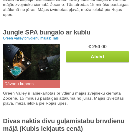
mājās zvejnieku ciematā Žocene. Tās atrodas 15 minūšu pastaigas
attālumā no jūras. Mājas izvietotas pļavā, meža ielokā pie Rojas
upes.
Jungle SPA bungalo ar kublu
Green Valley brīvdienu mājas:
Talsi
€ 250.00
Atvērt
Dāvanu kupons
Green Valley ir labiekārtotas brīvdienu mājas zvejnieku ciematā
Žocene, 15 minūšu pastaigas attālumā no jūras. Mājas izvietotas
pļavā, meža ielokā pie Rojas upes.
Divas naktis divu guļamistabu brīvdienu
mājā (Kubls iekļauts cenā)