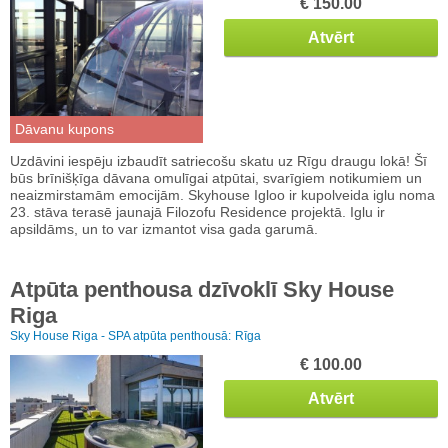
€ 150.00
Atvērt
Dāvanu kupons
Uzdāvini iespēju izbaudīt satriecošu skatu uz Rīgu draugu lokā! Šī
būs brīnišķīga dāvana omulīgai atpūtai, svarīgiem notikumiem un
neaizmirstamām emocijām. Skyhouse Igloo ir kupolveida iglu noma
23. stāva terasē jaunajā Filozofu Residence projektā. Iglu ir
apsildāms, un to var izmantot visa gada garumā.
Atpūta penthousa dzīvoklī Sky House
Riga
Sky House Riga - SPA atpūta penthousā:
Rīga
€ 100.00
Atvērt