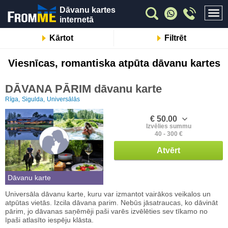
Dāvanu kartes
internetā
Kārtot
Filtrēt
Viesnīcas, romantiska atpūta dāvanu kartes
DĀVANA PĀRIM dāvanu karte
Rīga,
Sigulda,
Universālās
€ 50.00
Izvēlies summu
40 - 300 €
Atvērt
Dāvanu karte
Universāla dāvanu karte, kuru var izmantot vairākos veikalos un
atpūtas vietās. Izcila dāvana parim. Nebūs jāsatraucas, ko dāvināt
pārim, jo dāvanas saņēmēji paši varēs izvēlēties sev tīkamo no
īpaši atlasīto iespēju klāsta.