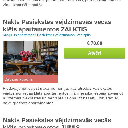
vīnu, klasiskā masāža
Nakts Pasiekstes vējdzirnavās vecās
klēts apartamentos ZALKTIS
Krogs un apartamenti Pasiekstes vējdzirnavas:
Ventspils
€ 70.00
Atvērt
Dāvanu kupons
Piedāvājumā ietilpst nakts numuriņā, kas atrodas Pasiekstes
vējdzirnvu vecās klēts apartamentos. Tā ir lieliska iespēja apvienot
Kurzemes piekrastes un Ventspils rajona izzināšanu, pavadot ar
nakti greznos apartamentos.
Nakts Pasiekstes vējdzirnavās vecās
klēts apartamentos JUMIS