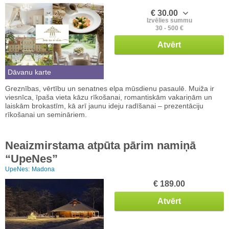
€ 30.00
Izvēlies summu
30 - 500 €
Atvērt
Dāvanu karte
Greznības, vērtību un senatnes elpa mūsdienu pasaulē. Muiža ir
viesnīca, īpaša vieta kāzu rīkošanai, romantiskām vakariņām un
laiskām brokastīm, kā arī jaunu ideju radīšanai – prezentāciju
rīkošanai un semināriem.
Neaizmirstama atpūta pārim namiņā
“UpeNes”
UpeNes:
Madona
€ 189.00
Atvērt