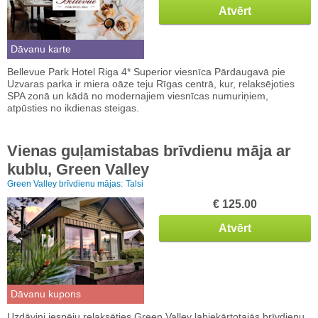
Atvērt
Dāvanu karte
Bellevue Park Hotel Riga 4* Superior viesnīca Pārdaugavā pie
Uzvaras parka ir miera oāze teju Rīgas centrā, kur, relaksējoties
SPA zonā un kādā no modernajiem viesnīcas numuriņiem,
atpūsties no ikdienas steigas.
Vienas guļamistabas brīvdienu māja ar
kublu, Green Valley
Green Valley brīvdienu mājas:
Talsi
€ 125.00
Atvērt
Dāvanu kupons
Uzdāvini iespēju relaksēties Green Valley labiekārtotajās brīvdienu