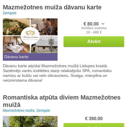
Mazmežotnes muiža dāvanu karte
Zemgale
€ 80.00
Izvēlies summu
10 - 400 €
Atvērt
Dāvanu karte
Dāvanu karte atpūtai Mazmežotnes muižā Lielupes krastā.
Saņēmējs varēs izvēlēties starp relaksējošu SPA, romantisku
namiņu ar kublu vai velo izbraucienu. Svaiga, mierpilna un
neizmirstama dāvana!
Romantiska atpūta diviem Mazmežotnes
muižā
Mazmežotnes muiža:
Zemgale
€ 390.00