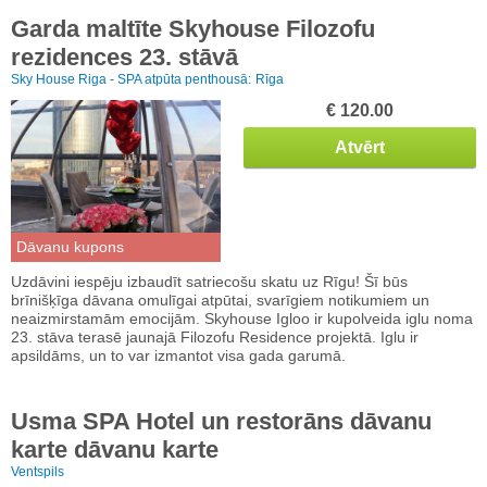
Garda maltīte Skyhouse Filozofu
rezidences 23. stāvā
Sky House Riga - SPA atpūta penthousā:
Rīga
€ 120.00
Atvērt
Dāvanu kupons
Uzdāvini iespēju izbaudīt satriecošu skatu uz Rīgu! Šī būs
brīnišķīga dāvana omulīgai atpūtai, svarīgiem notikumiem un
neaizmirstamām emocijām. Skyhouse Igloo ir kupolveida iglu noma
23. stāva terasē jaunajā Filozofu Residence projektā. Iglu ir
apsildāms, un to var izmantot visa gada garumā.
Usma SPA Hotel un restorāns dāvanu
karte dāvanu karte
Ventspils