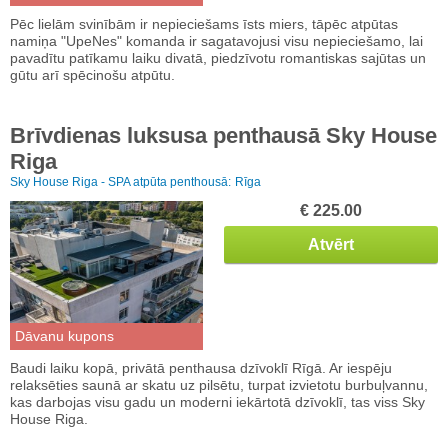
Pēc lielām svinībām ir nepieciešams īsts miers, tāpēc atpūtas
namiņa "UpeNes" komanda ir sagatavojusi visu nepieciešamo, lai
pavadītu patīkamu laiku divatā, piedzīvotu romantiskas sajūtas un
gūtu arī spēcinošu atpūtu.
Brīvdienas luksusa penthausā Sky House
Riga
Sky House Riga - SPA atpūta penthousā:
Rīga
€ 225.00
Atvērt
Dāvanu kupons
Baudi laiku kopā, privātā penthausa dzīvoklī Rīgā. Ar iespēju
relaksēties saunā ar skatu uz pilsētu, turpat izvietotu burbuļvannu,
kas darbojas visu gadu un moderni iekārtotā dzīvoklī, tas viss Sky
House Riga.