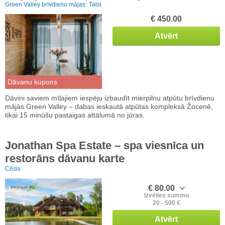
Green Valley brīvdienu mājas:
Talsi
€ 450.00
Atvērt
Dāvanu kupons
Dāvini saviem mīļajiem iespēju izbaudīt mierpilnu atpūtu brīvdienu
mājās Green Valley – dabas ieskautā atpūtas kompleksā Žocenē,
tikai 15 minūšu pastaigas attālumā no jūras.
Jonathan Spa Estate – spa viesnīca un
restorāns dāvanu karte
Cēsis
€ 80.00
Izvēlies summu
20 - 500 €
Atvērt