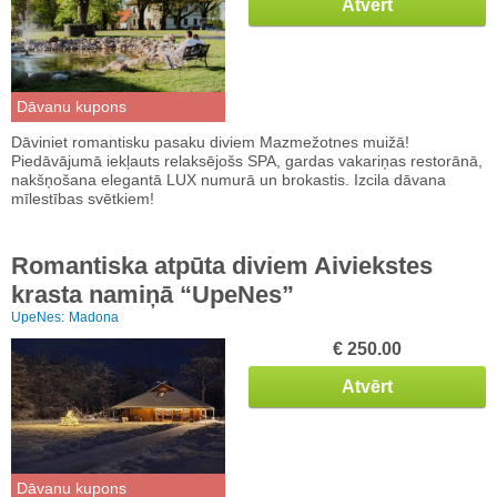
Atvērt
Dāvanu kupons
Dāviniet romantisku pasaku diviem Mazmežotnes muižā!
Piedāvājumā iekļauts relaksējošs SPA, gardas vakariņas restorānā,
nakšņošana elegantā LUX numurā un brokastis. Izcila dāvana
mīlestības svētkiem!
Romantiska atpūta diviem Aiviekstes
krasta namiņā “UpeNes”
UpeNes:
Madona
€ 250.00
Atvērt
Dāvanu kupons