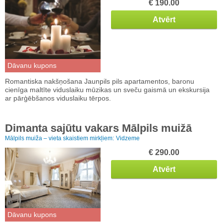
€ 190.00
Atvērt
Dāvanu kupons
Romantiska nakšņošana Jaunpils pils apartamentos, baronu
cienīga maltīte viduslaiku mūzikas un sveču gaismā un ekskursija
ar pārģēbšanos viduslaiku tērpos.
Dimanta sajūtu vakars Mālpils muižā
Mālpils muiža – vieta skaistiem mirkļiem:
Vidzeme
€ 290.00
Atvērt
Dāvanu kupons