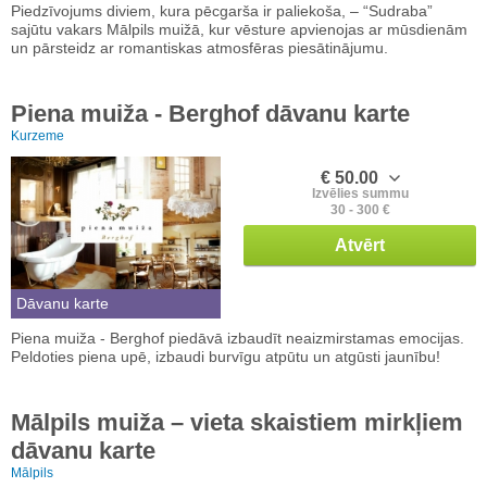
Piedzīvojums diviem, kura pēcgarša ir paliekoša, – “Sudraba”
sajūtu vakars Mālpils muižā, kur vēsture apvienojas ar mūsdienām
un pārsteidz ar romantiskas atmosfēras piesātinājumu.
Piena muiža - Berghof dāvanu karte
Kurzeme
€ 50.00
Izvēlies summu
30 - 300 €
Atvērt
Dāvanu karte
Piena muiža - Berghof piedāvā izbaudīt neaizmirstamas emocijas.
Peldoties piena upē, izbaudi burvīgu atpūtu un atgūsti jaunību!
Mālpils muiža – vieta skaistiem mirkļiem
dāvanu karte
Mālpils