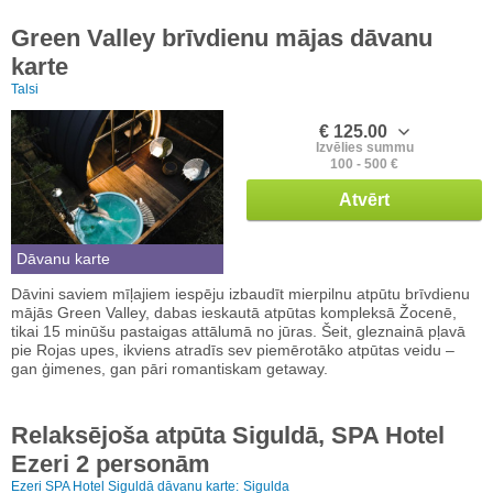
Green Valley brīvdienu mājas dāvanu
karte
Talsi
€ 125.00
Izvēlies summu
100 - 500 €
Atvērt
Dāvanu karte
Dāvini saviem mīļajiem iespēju izbaudīt mierpilnu atpūtu brīvdienu
mājās Green Valley, dabas ieskautā atpūtas kompleksā Žocenē,
tikai 15 minūšu pastaigas attālumā no jūras. Šeit, gleznainā pļavā
pie Rojas upes, ikviens atradīs sev piemērotāko atpūtas veidu –
gan ģimenes, gan pāri romantiskam getaway.
Relaksējoša atpūta Siguldā, SPA Hotel
Ezeri 2 personām
Ezeri SPA Hotel Siguldā dāvanu karte:
Sigulda