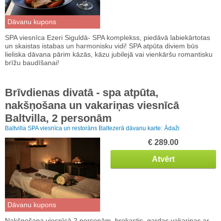
Dāvanu kupons
SPA viesnīca Ezeri Siguldā- SPA komplekss, piedāvā labiekārtotas
un skaistas istabas un harmonisku vidi! SPA atpūta diviem būs
lieliska dāvana pārim kāzās, kāzu jubilejā vai vienkāršu romantisku
brīžu baudīšanai!
Brīvdienas divatā - spa atpūta,
nakšņošana un vakariņas viesnīcā
Baltvilla, 2 personām
Baltvilla SPA viesnīca un restorāns Baltezerā dāvanu karte:
Ādaži
€ 289.00
Atvērt
Dāvanu kupons
Nakšņošana viesnīcā 2 personām, brokastis, gardas vakariņas ar