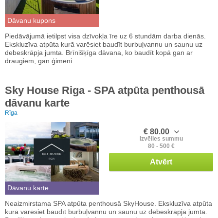
Dāvanu kupons
Piedāvājumā ietilpst visa dzīvokļa īre uz 6 stundām darba dienās.
Ekskluzīva atpūta kurā varēsiet baudīt burbuļvannu un saunu uz
debeskrāpja jumta. Brīnišķīga dāvana, ko baudīt kopā gan ar
draugiem, gan ģimeni.
Sky House Riga - SPA atpūta penthousā
dāvanu karte
Rīga
€ 80.00
Izvēlies summu
80 - 500 €
Atvērt
Dāvanu karte
Neaizmirstama SPA atpūta penthousā SkyHouse. Ekskluzīva atpūta
kurā varēsiet baudīt burbuļvannu un saunu uz debeskrāpja jumta.