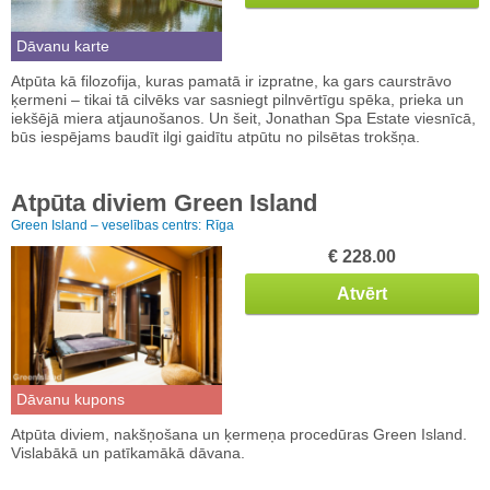
Dāvanu karte
Atpūta kā filozofija, kuras pamatā ir izpratne, ka gars caurstrāvo
ķermeni – tikai tā cilvēks var sasniegt pilnvērtīgu spēka, prieka un
iekšējā miera atjaunošanos. Un šeit, Jonathan Spa Estate viesnīcā,
būs iespējams baudīt ilgi gaidītu atpūtu no pilsētas trokšņa.
Atpūta diviem Green Island
Green Island – veselības centrs:
Rīga
€ 228.00
Atvērt
Dāvanu kupons
Atpūta diviem, nakšņošana un ķermeņa procedūras Green Island.
Vislabākā un patīkamākā dāvana.