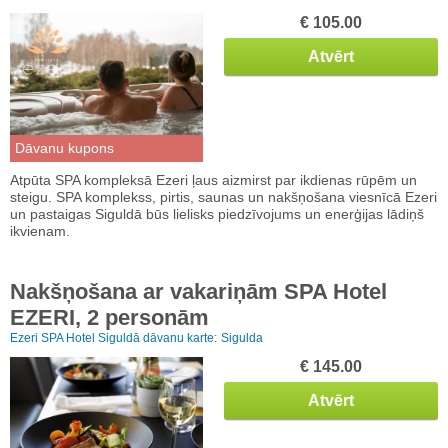
€ 105.00
Atvērt
Dāvanu kupons
Atpūta SPA kompleksā Ezeri ļaus aizmirst par ikdienas rūpēm un
steigu. SPA komplekss, pirtis, saunas un nakšņošana viesnīcā Ezeri
un pastaigas Siguldā būs lielisks piedzīvojums un enerģijas lādiņš
ikvienam.
Nakšņošana ar vakariņām SPA Hotel
EZERI, 2 personām
Ezeri SPA Hotel Siguldā dāvanu karte:
Sigulda
€ 145.00
Atvērt