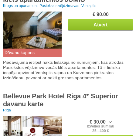
Krogs un apartamenti Pasiekstes vējdzirnavas:
Ventspils
€ 90.00
Atvērt
Dāvanu kupons
Piedāvājumā ietilpst nakts lielākajā no numurņiem, kas atrodas
Pasiekstes vējdzirnvu vecās klēts apartamentos. Tā ir lieliska
iespēja apvienot Ventspils rajona un Kurzemes piekrastes
izzināšanu, pavadot ar nakti greznos apartamentos.
Bellevue Park Hotel Riga 4* Superior
dāvanu karte
Rīga
€ 30.00
Izvēlies summu
25 - 400 €