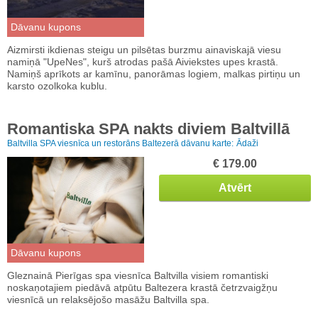
Dāvanu kupons
Aizmirsti ikdienas steigu un pilsētas burzmu ainaviskajā viesu
namiņā "UpeNes", kurš atrodas pašā Aiviekstes upes krastā.
Namiņš aprīkots ar kamīnu, panorāmas logiem, malkas pirtiņu un
karsto ozolkoka kublu.
Romantiska SPA nakts diviem Baltvillā
Baltvilla SPA viesnīca un restorāns Baltezerā dāvanu karte:
Ādaži
€ 179.00
Atvērt
Dāvanu kupons
Gleznainā Pierīgas spa viesnīca Baltvilla visiem romantiski
noskaņotajiem piedāvā atpūtu Baltezera krastā četrzvaigžņu
viesnīcā un relaksējošo masāžu Baltvilla spa.