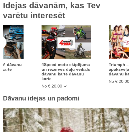
Idejas dāvanām, kas Tev
varētu interesēt
AM dāvanu
4Speed moto ekipējuma
Triumph – k
 karte
un rezerves daļu veikals
apakšveļa 
dāvanu karte dāvanu
dāvanu kar
karte
No € 20.00
No € 20.00
Dāvanu idejas un padomi