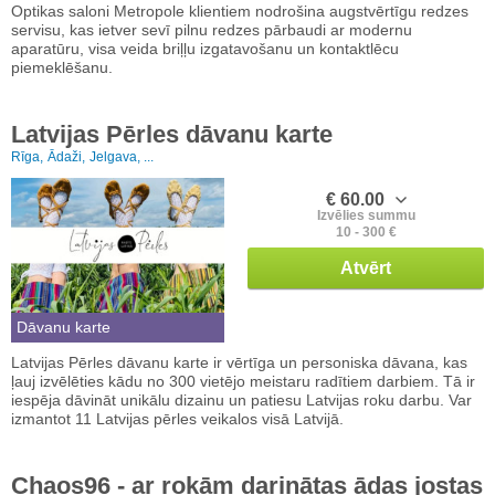
Optikas saloni Metropole klientiem nodrošina augstvērtīgu redzes
servisu, kas ietver sevī pilnu redzes pārbaudi ar modernu
aparatūru, visa veida briļļu izgatavošanu un kontaktlēcu
piemeklēšanu.
Latvijas Pērles dāvanu karte
Rīga,
Ādaži,
Jelgava, ...
€ 60.00
Izvēlies summu
10 - 300 €
Atvērt
Dāvanu karte
Latvijas Pērles dāvanu karte ir vērtīga un personiska dāvana, kas
ļauj izvēlēties kādu no 300 vietējo meistaru radītiem darbiem. Tā ir
iespēja dāvināt unikālu dizainu un patiesu Latvijas roku darbu. Var
izmantot 11 Latvijas pērles veikalos visā Latvijā.
Chaos96 - ar rokām darinātas ādas jostas