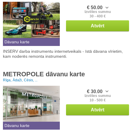
€ 50.00
Izvēlies summu
30 - 400 €
Atvērt
Dāvanu karte
INSERV darba instrumentu internetveikals - īstā dāvana vīrietim,
kam noderēs remonta instrumenti.
METROPOLE dāvanu karte
Rīga,
Ādaži,
Cēsis, ...
€ 30.00
Izvēlies summu
10 - 500 €
Atvērt
Dāvanu karte