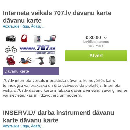
Interneta veikals 707.lv dāvanu karte
dāvanu karte
Aizkraukle,
Rīga,
Ādaži, ...
€ 30.00
Izvēlies summu
10 - 750 €
Atvērt
Dāvanu karte
707.lv interneta veikals ir praktiska dāvana, ko novērtēs katrs
tehnoloģiju vai praktiska un ērta dzīvesveida piekritējs. Interneta
veikala 707.lv dāvanu karte ir labākā dāvana vīrietim, savai ģimenei
vai sievietei, kas mīl dzīvot ērti un moderni.
INSERV.LV darba instrumenti dāvanu
karte dāvanu karte
Aizkraukle,
Rīga,
Ādaži, ...