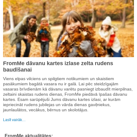
FromMe dāvanu kartes izlase zelta rudens
baudīšanai
Viens elpas vilciens un spilgtiem notikumiem un skaistiem
pasākumiem bagātā vasara nu ir galā. Lai pēc steidzīgajām
vasaras brīvdienām kā dāvanu varētu pasniegt izbaudīt mierpilnas,
zeltaini skaistas rudens dienas, FromMe piedāvā īpašas dāvanu
kartes. Esam sarūpējuši Jums dāvanu kartes izlasi, ar kurām
iepriecināt rudens jubilejas un vārda dienas gaviļniekus,
jaunlaulātos, vecākus, bērnus un skolotājus.
Lasīt vairāk…
FromMe aktualitātes: