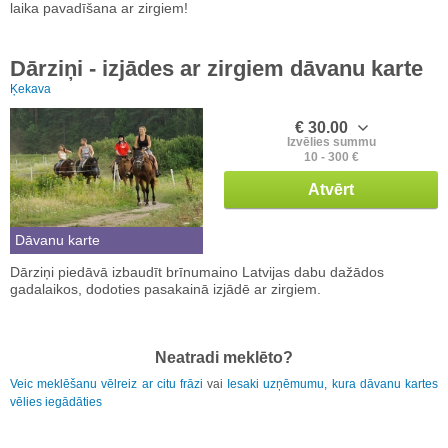
laika pavadīšana ar zirgiem!
Dārziņi - izjādes ar zirgiem dāvanu karte
Ķekava
€ 30.00
Izvēlies summu
10 - 300 €
Atvērt
Dāvanu karte
Dārziņi piedāvā izbaudīt brīnumaino Latvijas dabu dažādos
gadalaikos, dodoties pasakainā izjādē ar zirgiem.
Neatradi meklēto?
Veic meklēšanu vēlreiz ar citu frāzi
vai
Iesaki uzņēmumu, kura dāvanu kartes
vēlies iegādāties