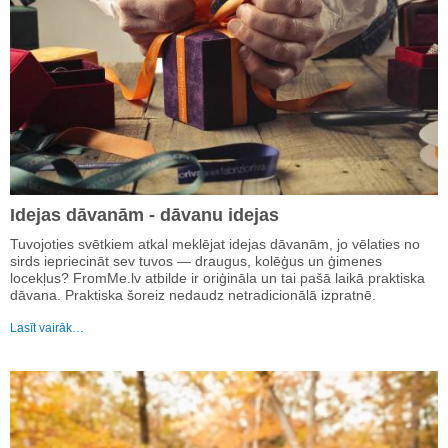
Idejas dāvanām - dāvanu idejas
Tuvojoties svētkiem atkal meklējat idejas dāvanām, jo vēlaties no
sirds iepriecināt sev tuvos — draugus, kolēģus un ģimenes
locekļus? FromMe.lv atbilde ir oriģināla un tai pašā laikā praktiska
dāvana. Praktiska šoreiz nedaudz netradicionālā izpratnē.
Lasīt vairāk…