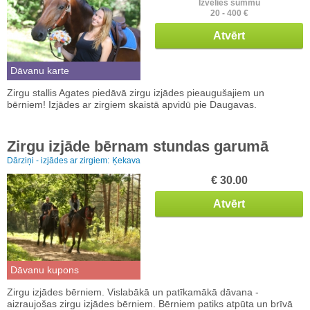
Izvēlies summu
20 - 400 €
Atvērt
Dāvanu karte
Zirgu stallis Agates piedāvā zirgu izjādes pieaugušajiem un
bērniem! Izjādes ar zirgiem skaistā apvidū pie Daugavas.
Zirgu izjāde bērnam stundas garumā
Dārziņi - izjādes ar zirgiem:
Ķekava
€ 30.00
Atvērt
Dāvanu kupons
Zirgu izjādes bērniem. Vislabākā un patīkamākā dāvana -
aizraujošas zirgu izjādes bērniem. Bērniem patiks atpūta un brīvā