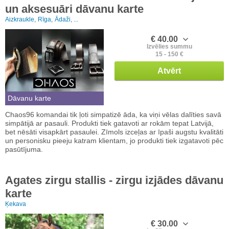
un aksesuāri dāvanu karte
Aizkraukle,
Rīga,
Ādaži, ...
€ 40.00
Izvēlies summu
15 - 150 €
Atvērt
Dāvanu karte
Chaos96 komandai tik ļoti simpatizē āda, ka viņi vēlas dalīties savā
simpātijā ar pasauli. Produkti tiek gatavoti ar rokām tepat Latvijā,
bet nēsāti visapkārt pasaulei. Zīmols izceļas ar īpaši augstu kvalitāti
un personisku pieeju katram klientam, jo produkti tiek izgatavoti pēc
pasūtījuma.
Agates zirgu stallis - zirgu izjādes dāvanu
karte
Ķekava
€ 30.00