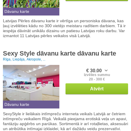
Dāvanu karte
Latvijas Pērles dāvanu karte ir vērtīga un personiska dāvana, kas
ļauj izvēlēties kādu no 300 vietējo meistaru radītiem darbiem. Tā ir
iespēja dāvināt unikālu dizainu un patiesu Latvijas roku darbu. Var
izmantot 11 Latvijas pērles veikalos visā Latvijā.
Sexy Style dāvanu karte dāvanu karte
Rīga,
Liepāja,
Akropole, ...
€ 30.00
Izvēlies summu
20 - 300 €
Atvērt
Dāvanu karte
SexyStyle ir lielākais intīmpreču interneta veikals Latvijā ar četriem
intīmpreču veikaliem Rīgā. Veikalā pieejama erotiskā veļa un apavi,
fantāziju apģērbs un parūkas. Sortimentā ir arī rotaļlietas, aksesuāri
un atribūtika intīmajai izklaidei, kā arī dažādu veidu prezervatīvi.