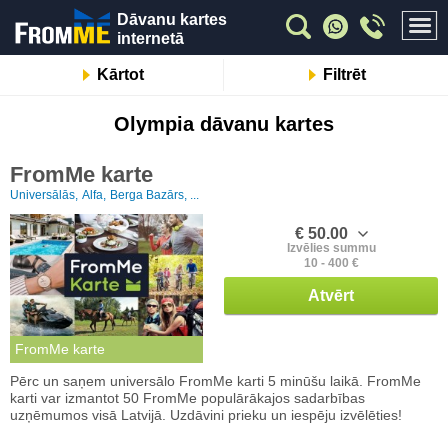
Dāvanu kartes
internetā
Kārtot
Filtrēt
Olympia dāvanu kartes
FromMe karte
Universālās,
Alfa,
Berga Bazārs, ...
€ 50.00
Izvēlies summu
10 - 400 €
Atvērt
FromMe karte
Pērc un saņem universālo FromMe karti 5 minūšu laikā. FromMe
karti var izmantot 50 FromMe populārākajos sadarbības
uzņēmumos visā Latvijā. Uzdāvini prieku un iespēju izvēlēties!