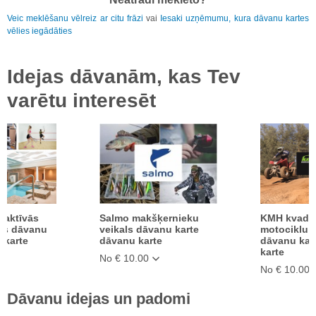
Veic meklēšanu vēlreiz ar citu frāzi
vai
Iesaki uzņēmumu, kura dāvanu kartes
vēlies iegādāties
Idejas dāvanām, kas Tev
varētu interesēt
- aktīvās
Salmo makšķernieku
KMH kvadri
trs dāvanu
veikals dāvanu karte
motociklu 
 karte
dāvanu karte
dāvanu kar
karte
No € 10.00
No € 10.00
Dāvanu idejas un padomi