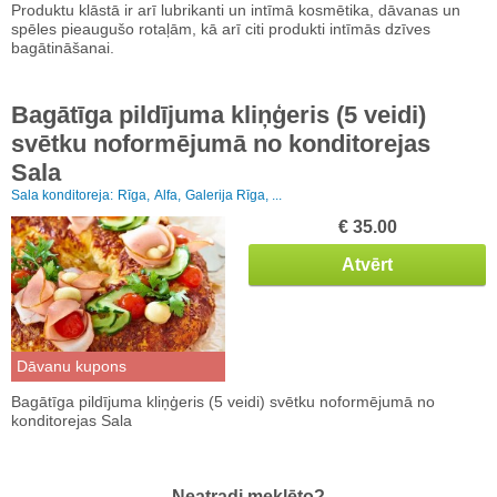
Produktu klāstā ir arī lubrikanti un intīmā kosmētika, dāvanas un
spēles pieaugušo rotaļām, kā arī citi produkti intīmās dzīves
bagātināšanai.
Bagātīga pildījuma kliņģeris (5 veidi)
svētku noformējumā no konditorejas
Sala
Sala konditoreja:
Rīga,
Alfa,
Galerija Rīga, ...
€ 35.00
Atvērt
Dāvanu kupons
Bagātīga pildījuma kliņģeris (5 veidi) svētku noformējumā no
konditorejas Sala
Neatradi meklēto?