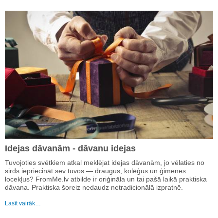
Idejas dāvanām - dāvanu idejas
Tuvojoties svētkiem atkal meklējat idejas dāvanām, jo vēlaties no
sirds iepriecināt sev tuvos — draugus, kolēģus un ģimenes
locekļus? FromMe.lv atbilde ir oriģināla un tai pašā laikā praktiska
dāvana. Praktiska šoreiz nedaudz netradicionālā izpratnē.
Lasīt vairāk…