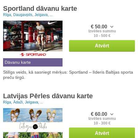
Sportland dāvanu karte
Rīga,
Daugavpils,
Jelgava, ...
€ 50.00
Izvēlies summu
10 - 500 €
Atvērt
Dāvanu karte
Stilīgs veids, kā sasniegt mērķus: Sportland – līderis Baltijas sporta
preču tirgū.
Latvijas Pērles dāvanu karte
Rīga,
Ādaži,
Jelgava, ...
€ 60.00
Izvēlies summu
10 - 300 €
Atvērt