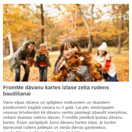
FromMe dāvanu kartes izlase zelta rudens
baudīšanai
Viens elpas vilciens un spilgtiem notikumiem un skaistiem
pasākumiem bagātā vasara nu ir galā. Lai pēc steidzīgajām
vasaras brīvdienām kā dāvanu varētu pasniegt izbaudīt mierpilnas,
zeltaini skaistas rudens dienas, FromMe piedāvā īpašas dāvanu
kartes. Esam sarūpējuši Jums dāvanu kartes izlasi, ar kurām
iepriecināt rudens jubilejas un vārda dienas gaviļniekus,