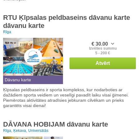
RTU Ķīpsalas peldbaseins dāvanu karte
dāvanu karte
Rīga
€ 30.00
Izvēlies summu
5 - 200 €
Atvērt
Dāvanu karte
Ķīpsalas peldbaseins ir sporta komplekss, kur nodarboties ar
dažādiem sporta veidiem un veselīgi pavadīt laiku visai ģimenei.
Piemērotas aktivitātes atradīsies jebkuram cilvēkam un prieks
garantēts visai dienai!
DĀVANA HOBIJAM dāvanu karte
Rīga,
Ķekava,
Universālās