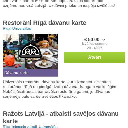
karti var izmantot 50 FromMe populārākajos sadarbības
uzņēmumos visā Latvijā. Uzdāvini prieku un iespēju izvēlēties!
Restorāni Rīgā dāvanu karte
Rīga,
Universālās
€ 50.00
Izvēlies summu
20 - 400 €
Atvērt
Dāvanu karte
Universāla restorānu dāvanu karte, kuru izmantot iecienītos
restorānos Rīgā un pierīgā. Izcila dāvana draugam vai kolēģim.
Nebūs jāsatraucas par cilvēka restorānu gaumi, jo dāvanas
saņēmējs pats varēs izvēlēties tīkamāko.
Ražots Latvijā - atbalsti savējos dāvanu
karte
Rīga,
Interneta veikali,
Universālās