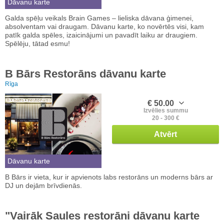
Dāvanu karte
Galda spēļu veikals Brain Games – lieliska dāvana ģimenei,
absolventam vai draugam. Dāvanu karte, ko novērtēs visi, kam
patīk galda spēles, izaicinājumi un pavadīt laiku ar draugiem.
Spēlēju, tātad esmu!
B Bārs Restorāns dāvanu karte
Rīga
€ 50.00
Izvēlies summu
20 - 300 €
Atvērt
Dāvanu karte
B Bārs ir vieta, kur ir apvienots labs restorāns un moderns bārs ar
DJ un dejām brīvdienās.
"Vairāk Saules restorāni dāvanu karte