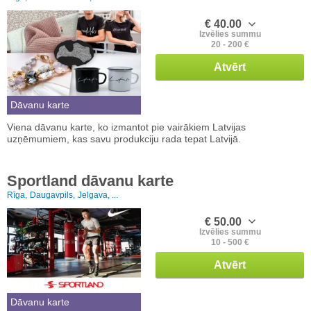
€ 40.00
Izvēlies summu
20 - 200 €
Atvērt
Dāvanu karte
Viena dāvanu karte, ko izmantot pie vairākiem Latvijas
uzņēmumiem, kas savu produkciju rada tepat Latvijā.
Sportland dāvanu karte
Rīga,
Daugavpils,
Jelgava, ...
€ 50.00
Izvēlies summu
10 - 500 €
Atvērt
Dāvanu karte