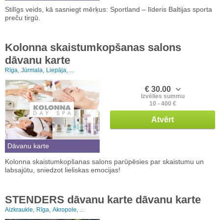
Stilīgs veids, kā sasniegt mērķus: Sportland – līderis Baltijas sporta
preču tirgū.
Kolonna skaistumkopšanas salons
dāvanu karte
Rīga,
Jūrmala,
Liepāja, ...
€ 30.00
Izvēlies summu
10 - 400 €
Atvērt
Dāvanu karte
Kolonna skaistumkopšanas salons parūpēsies par skaistumu un
labsajūtu, sniedzot lieliskas emocijas!
STENDERS dāvanu karte dāvanu karte
Aizkraukle,
Rīga,
Akropole, ...