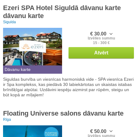
Ezeri SPA Hotel Siguldā dāvanu karte
dāvanu karte
Sigulda
€ 30.00
Izvēlies summu
15 - 300 €
Atvērt
Dāvanu karte
Siguldas burvība un viesnīcas harmoniskā vide - SPA viesnīca Ezeri
ir Spa komplekss, kas piedāvā 30 labiekārtotas un skaistas istabas
brīnišķīgai atpūtai. Uzdāvini iespēju aizmirst par rūpēm, steigu un
būt kopā ar mīļajiem!
Floating Universe salons dāvanu karte
Rīga
€ 50.00
Izvēlies summu