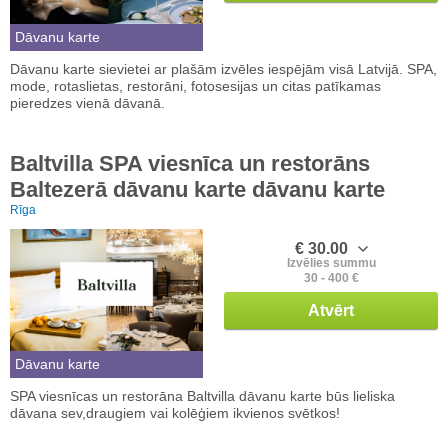
Dāvanu karte
Dāvanu karte sievietei ar plašām izvēles iespējām visā Latvijā. SPA,
mode, rotaslietas, restorāni, fotosesijas un citas patīkamas
pieredzes vienā dāvanā.
Baltvilla SPA viesnīca un restorāns
Baltezerā dāvanu karte dāvanu karte
Rīga
€ 30.00
Izvēlies summu
30 - 400 €
Atvērt
Dāvanu karte
SPA viesnīcas un restorāna Baltvilla dāvanu karte būs lieliska
dāvana sev,draugiem vai kolēģiem ikvienos svētkos!