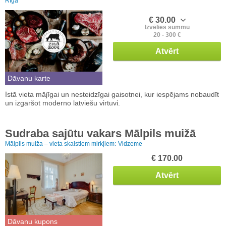
Rīga
€ 30.00
Izvēlies summu
20 - 300 €
Atvērt
Dāvanu karte
Īstā vieta mājīgai un nesteidzīgai gaisotnei, kur iespējams nobaudīt
un izgaršot moderno latviešu virtuvi.
Sudraba sajūtu vakars Mālpils muižā
Mālpils muiža – vieta skaistiem mirkļiem:
Vidzeme
€ 170.00
Atvērt
Dāvanu kupons