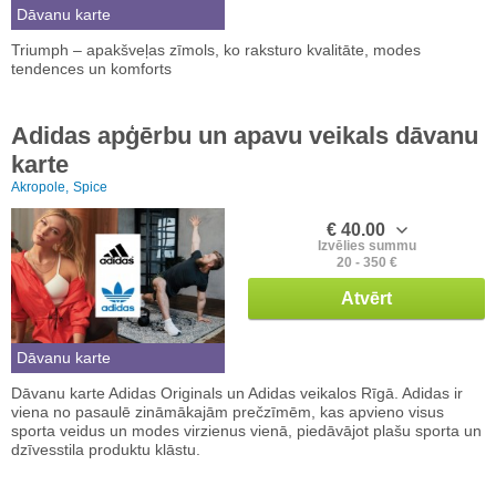
Dāvanu karte
Triumph – apakšveļas zīmols, ko raksturo kvalitāte, modes
tendences un komforts
Adidas apģērbu un apavu veikals dāvanu
karte
Akropole,
Spice
€ 40.00
Izvēlies summu
20 - 350 €
Atvērt
Dāvanu karte
Dāvanu karte Adidas Originals un Adidas veikalos Rīgā. Adidas ir
viena no pasaulē zināmākajām prečzīmēm, kas apvieno visus
sporta veidus un modes virzienus vienā, piedāvājot plašu sporta un
dzīvesstila produktu klāstu.