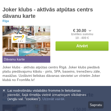
Joker klubs - aktīvās atpūtas centrs
dāvanu karte
Rīga
€ 30.00
Izvēlies summu
10 - 400 €
Atvērt
Dāvanu karte
Joker klubs - aktīvās atpūtas centrs Rīgā. Joker klubs piedāvā
plašu piedāvajumu klāstu - pirts, SPA, baseins, trenežieru zāle,
masāžas. Uzdāvini lieliskas dāvanas sievietei un vīrietim Joker
klubā no FromMe.lv!
✕
Lai nodrošinātu vislabāko fromme.lv lietošanas
Piena muiža - Berghof dāvanu karte
pieredzi, šajā tīmekļa vietnē izmantojam sīkdatnes
(angļu val. "cookies").
Uzzināt vairāk.
Kurzeme
Sapratu
€ 50.00