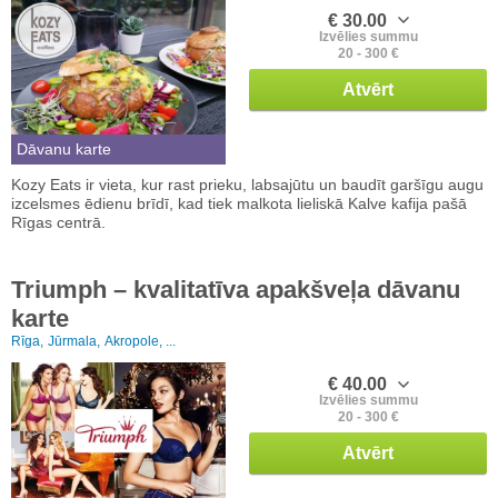
€ 30.00
Izvēlies summu
20 - 300 €
Atvērt
Dāvanu karte
Kozy Eats ir vieta, kur rast prieku, labsajūtu un baudīt garšīgu augu
izcelsmes ēdienu brīdī, kad tiek malkota lieliskā Kalve kafija pašā
Rīgas centrā.
Triumph – kvalitatīva apakšveļa dāvanu
karte
Rīga,
Jūrmala,
Akropole, ...
€ 40.00
Izvēlies summu
20 - 300 €
Atvērt