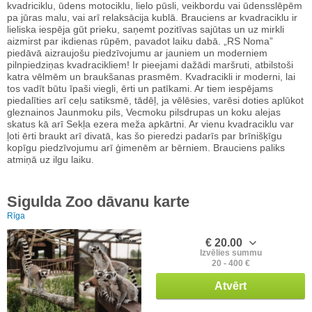
kvadriciklu, ūdens motociklu, lielo pūsli, veikbordu vai ūdensslēpēm
pa jūras malu, vai arī relaksācija kublā. Brauciens ar kvadraciklu ir
lieliska iespēja gūt prieku, saņemt pozitīvas sajūtas un uz mirkli
aizmirst par ikdienas rūpēm, pavadot laiku dabā. „RS Noma”
piedāvā aizraujošu piedzīvojumu ar jauniem un moderniem
pilnpiedziņas kvadracikliem! Ir pieejami dažādi maršruti, atbilstoši
katra vēlmēm un braukšanas prasmēm. Kvadracikli ir moderni, lai
tos vadīt būtu īpaši viegli, ērti un patīkami. Ar tiem iespējams
piedalīties arī ceļu satiksmē, tādēļ, ja vēlēsies, varēsi doties aplūkot
gleznainos Jaunmoku pils, Vecmoku pilsdrupas un koku alejas
skatus kā arī Sekļa ezera meža apkārtni. Ar vienu kvadraciklu var
ļoti ērti braukt arī divatā, kas šo pieredzi padarīs par brīnišķīgu
kopīgu piedzīvojumu arī ģimenēm ar bērniem. Brauciens paliks
atmiņā uz ilgu laiku.
Sigulda Zoo dāvanu karte
Rīga
€ 20.00
Izvēlies summu
20 - 400 €
Atvērt