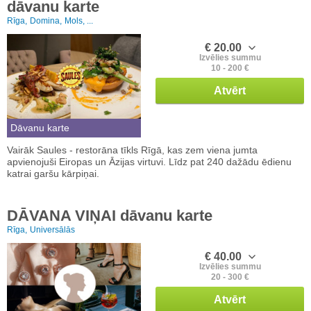
dāvanu karte
Rīga,
Domina,
Mols, ...
€ 20.00
Izvēlies summu
10 - 200 €
Atvērt
Dāvanu karte
Vairāk Saules - restorāna tīkls Rīgā, kas zem viena jumta
apvienojuši Eiropas un Āzijas virtuvi. Līdz pat 240 dažādu ēdienu
katrai garšu kārpiņai.
DĀVANA VIŅAI dāvanu karte
Rīga,
Universālās
€ 40.00
Izvēlies summu
20 - 300 €
Atvērt