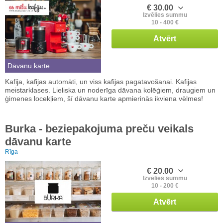
€ 30.00
Izvēlies summu
10 - 400 €
Atvērt
Dāvanu karte
Kafija, kafijas automāti, un viss kafijas pagatavošanai. Kafijas
meistarklases. Lieliska un noderīga dāvana kolēģiem, draugiem un
ģimenes locekļiem, šī dāvanu karte apmierinās ikviena vēlmes!
Burka - beziepakojuma preču veikals
dāvanu karte
Rīga
€ 20.00
Izvēlies summu
10 - 200 €
Atvērt