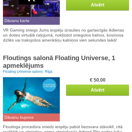
Atvērt
Dāvanu karte
VR Gaming sniegs Jums iespēju izrauties no garlaicīgās ikdienas
un doties virtuālā ceļojumā, nokļūstot sniegotos kalnos, kosmosa
dzīlēs vai trakojošos amerikāņu kalniņos vien sekundes laikā!
Floutings salonā Floating Universe, 1
apmeklējums
Floating Universe salons:
Rīga
€ 50.00
Atvērt
Dāvanu kupons
Floutinga procedūra sniedz iespēju pabūt bezsvara stāvoklī, citā
realitātē un atpūsties, pirms atgriešanās ikdienā.Pēc neilga laika