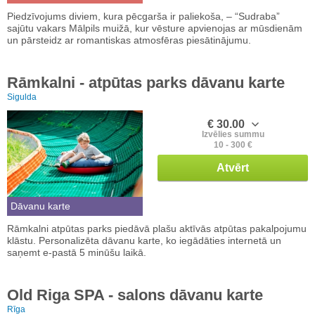
Piedzīvojums diviem, kura pēcgarša ir paliekoša, – “Sudraba”
sajūtu vakars Mālpils muižā, kur vēsture apvienojas ar mūsdienām
un pārsteidz ar romantiskas atmosfēras piesātinājumu.
Rāmkalni - atpūtas parks dāvanu karte
Sigulda
€ 30.00
Izvēlies summu
10 - 300 €
Atvērt
Dāvanu karte
Rāmkalni atpūtas parks piedāvā plašu aktīvās atpūtas pakalpojumu
klāstu. Personalizēta dāvanu karte, ko iegādāties internetā un
saņemt e-pastā 5 minūšu laikā.
Old Riga SPA - salons dāvanu karte
Rīga