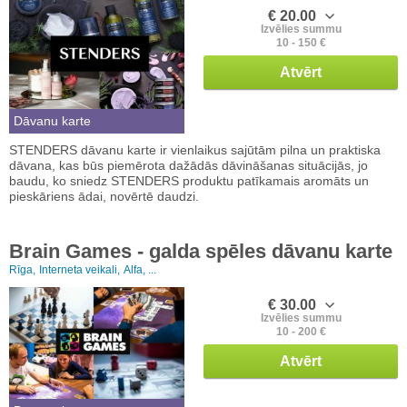
€ 20.00
Izvēlies summu
10 - 150 €
Atvērt
Dāvanu karte
STENDERS dāvanu karte ir vienlaikus sajūtām pilna un praktiska
dāvana, kas būs piemērota dažādās dāvināšanas situācijās, jo
baudu, ko sniedz STENDERS produktu patīkamais aromāts un
pieskāriens ādai, novērtē daudzi.
Brain Games - galda spēles dāvanu karte
Rīga,
Interneta veikali,
Alfa, ...
€ 30.00
Izvēlies summu
10 - 200 €
Atvērt