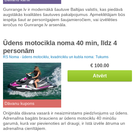
Gunrange.lv ir modernākā šautuve Baltijas valstīs, kas piedāvā
augstākās kvalitātes šautuves pakalpojumus. Apmeklētājam būs
iespēja šaut ar personīgajiem šaujamieročiem, vai izvēlēties
ieročus no Gunrange.lv arsenāla.
Ūdens motocikla noma 40 min, līdz 4
personām
RS Noma - ūdens motociklu, kvadriciklu un kubla noma:
Tukums
€ 100.00
Atvērt
Dāvanu kupons
Oriģināla dāvana vasarā ir neaizmirstams piedzīvojums uz ūdens.
Adrenalīna bagāts brauciens ar ūdens motociklu 40 minūšu
garumā, kurā var pievienoties arī draugi, ir īstā izvēle ātruma un
adrenalīna cienītājiem.