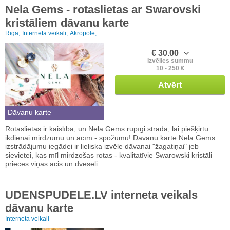
Nela Gems - rotaslietas ar Swarovski
kristāliem dāvanu karte
Rīga,
Interneta veikali,
Akropole, ...
€ 30.00
Izvēlies summu
10 - 250 €
Atvērt
Dāvanu karte
Rotaslietas ir kaislība, un Nela Gems rūpīgi strādā, lai piešķirtu
ikdienai mirdzumu un acīm - spožumu! Dāvanu karte Nela Gems
izstrādājumu iegādei ir lieliska izvēle dāvanai "žagatiņai" jeb
sievietei, kas mīl mirdzošas rotas - kvalitatīvie Swarowski kristāli
priecēs viņas acis un dvēseli.
UDENSPUDELE.LV interneta veikals
dāvanu karte
Interneta veikali