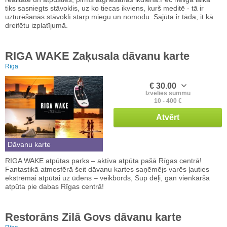
tiks sasniegts stāvoklis, uz ko tiecas ikviens, kurš meditē - tā ir
uzturēšanās stāvoklī starp miegu un nomodu. Sajūta ir tāda, it kā
dreifētu izplatījumā.
RIGA WAKE Zaķusala dāvanu karte
Rīga
€ 30.00
Izvēlies summu
10 - 400 €
Atvērt
Dāvanu karte
RIGA WAKE atpūtas parks – aktīva atpūta pašā Rīgas centrā!
Fantastikā atmosfērā šeit dāvanu kartes saņēmējs varēs ļauties
ekstrēmai atpūtai uz ūdens – veikbords, Sup dēļi, gan vienkārša
atpūta pie dabas Rīgas centrā!
Restorāns Zilā Govs dāvanu karte