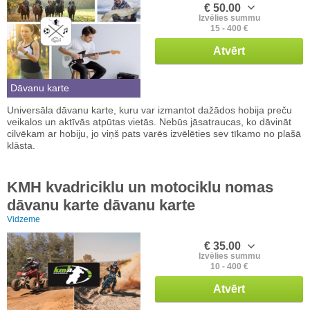
€ 50.00
Izvēlies summu
15 - 400 €
Atvērt
Dāvanu karte
Universāla dāvanu karte, kuru var izmantot dažādos hobija preču
veikalos un aktīvās atpūtas vietās. Nebūs jāsatraucas, ko dāvināt
cilvēkam ar hobiju, jo viņš pats varēs izvēlēties sev tīkamo no plašā
klāsta.
KMH kvadriciklu un motociklu nomas
dāvanu karte dāvanu karte
Vidzeme
€ 35.00
Izvēlies summu
10 - 400 €
Atvērt