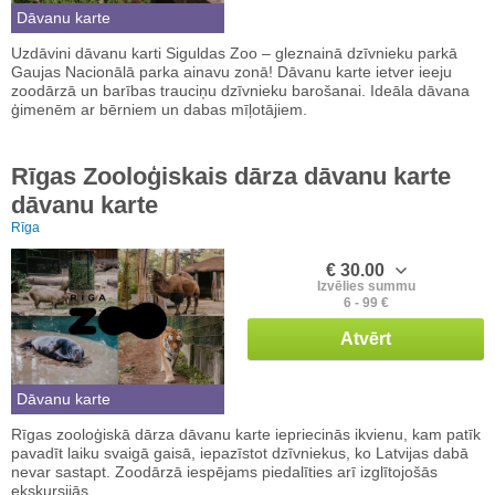
Dāvanu karte
Uzdāvini dāvanu karti Siguldas Zoo – gleznainā dzīvnieku parkā
Gaujas Nacionālā parka ainavu zonā! Dāvanu karte ietver ieeju
zoodārzā un barības trauciņu dzīvnieku barošanai. Ideāla dāvana
ģimenēm ar bērniem un dabas mīļotājiem.
Rīgas Zooloģiskais dārza dāvanu karte
dāvanu karte
Rīga
€ 30.00
Izvēlies summu
6 - 99 €
Atvērt
Dāvanu karte
Rīgas zooloģiskā dārza dāvanu karte iepriecinās ikvienu, kam patīk
pavadīt laiku svaigā gaisā, iepazīstot dzīvniekus, ko Latvijas dabā
nevar sastapt. Zoodārzā iespējams piedalīties arī izglītojošās
ekskursijās.