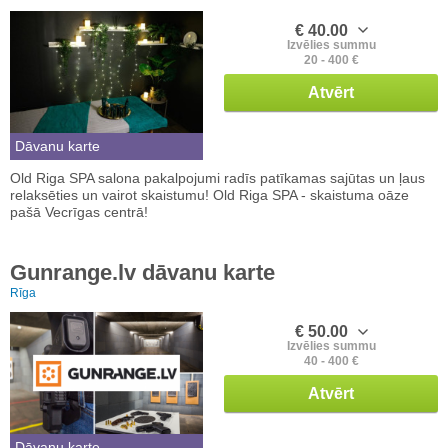
€ 40.00
Izvēlies summu
20 - 400 €
Atvērt
Dāvanu karte
Old Riga SPA salona pakalpojumi radīs patīkamas sajūtas un ļaus
relaksēties un vairot skaistumu! Old Riga SPA - skaistuma oāze
pašā Vecrīgas centrā!
Gunrange.lv dāvanu karte
Rīga
€ 50.00
Izvēlies summu
40 - 400 €
Atvērt
Dāvanu karte