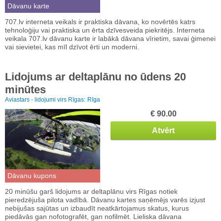
Dāvanu karte
707.lv interneta veikals ir praktiska dāvana, ko novērtēs katrs
tehnoloģiju vai praktiska un ērta dzīvesveida piekritējs. Interneta
veikala 707.lv dāvanu karte ir labākā dāvana vīrietim, savai ģimenei
vai sievietei, kas mīl dzīvot ērti un moderni.
Lidojums ar deltaplānu no ūdens 20
minūtes
Aviastars - lidojumi virs Rīgas:
Rīga
€ 90.00
Atvērt
Dāvanu kupons
20 minūšu garš lidojums ar deltaplānu virs Rīgas notiek
pieredzējuša pilota vadībā. Dāvanu kartes saņēmējs varēs izjust
nebijušas sajūtas un izbaudīt neatkārtojamus skatus, kurus
piedāvās gan nofotografēt, gan nofilmēt. Lieliska dāvana