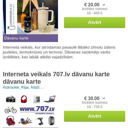
€ 20.00
Izvēlies summu
10 - 400 €
Atvērt
Dāvanu karte
Interneta veikals, kur atrodamas pasaulē lābāko zīmolu ūdens
pudeles, termokrūzes un termosi. Dāvanas saņēmējs varēs
izvēlēties, kas labāk atbilst vajadzībām.
Interneta veikals 707.lv dāvanu karte
dāvanu karte
Aizkraukle,
Rīga,
Ādaži, ...
€ 30.00
Izvēlies summu
10 - 750 €
Atvērt