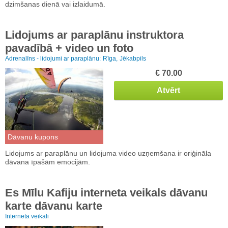
dzimšanas dienā vai izlaidumā.
Lidojums ar paraplānu instruktora
pavadībā + video un foto
Adrenalīns - lidojumi ar paraplānu:
Rīga,
Jēkabpils
€ 70.00
Atvērt
Dāvanu kupons
Lidojums ar paraplānu un lidojuma video uzņemšana ir oriģināla
dāvana īpašām emocijām.
Es Mīlu Kafiju interneta veikals dāvanu
karte dāvanu karte
Interneta veikali