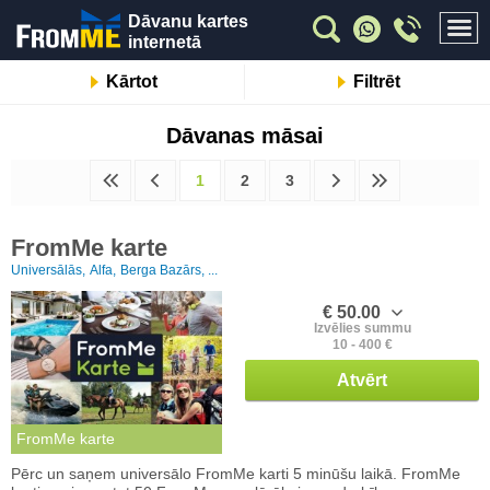
Dāvanu kartes
internetā
Kārtot
Filtrēt
Dāvanas māsai
1
2
3
FromMe karte
Universālās,
Alfa,
Berga Bazārs, ...
€ 50.00
Izvēlies summu
10 - 400 €
Atvērt
FromMe karte
Pērc un saņem universālo FromMe karti 5 minūšu laikā. FromMe