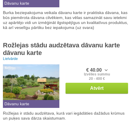
Dāvanu karte
Burka beziepakojuma veikala dāvanu karte ir praktiska dāvana, kas
būs piemērota dāvana cilvēkiem, kas vēlas samazināt savu ietekmi
uz apārtējo vidi un izmēģināt ilgstspējīgus un kvalitatīvus produktus,
kā arī veselīgu pārtiku bez iepakojuma (uz svara)
Rožlejas stādu audzētava dāvanu karte
dāvanu karte
Lielvārde
€ 40.00
Izvēlies summu
20 - 400 €
Atvērt
Dāvanu karte
Rožlejas ir stādu audzētava, kurā vari iegādāties dažādus krūmus
un puķes sava dārza skaistumam.