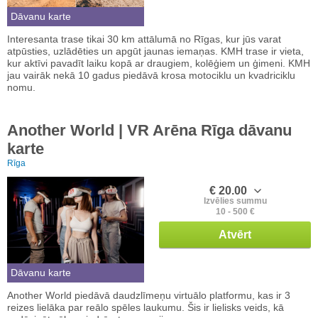
Dāvanu karte
Interesanta trase tikai 30 km attālumā no Rīgas, kur jūs varat
atpūsties, uzlādēties un apgūt jaunas iemaņas. KMH trase ir vieta,
kur aktīvi pavadīt laiku kopā ar draugiem, kolēģiem un ģimeni. KMH
jau vairāk nekā 10 gadus piedāvā krosa motociklu un kvadriciklu
nomu.
Another World | VR Arēna Rīga dāvanu
karte
Rīga
€ 20.00
Izvēlies summu
10 - 500 €
Atvērt
Dāvanu karte
Another World piedāvā daudzlīmeņu virtuālo platformu, kas ir 3
reizes lielāka par reālo spēles laukumu. Šis ir lielisks veids, kā