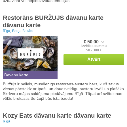
uzdāvināt vēl nepiedzīvotas emocijas.
Restorāns BURŽUJS dāvanu karte
dāvanu karte
Rīga,
Berga Bazārs
€ 50.00
Izvēlies summu
50 - 300 €
Atvērt
Dāvanu karte
Buržujs ir neliels, mūsdienīgs restorāns-austeru bārs, kurš savus
viesus pārsteidz ar īpašu un daudzveidīgu austeru izvēli un plašāko
Skrīveru mājas saldējuma piedāvājumu Rīgā. Tāpat arī svētdienas
vēlās brokastis Buržujā būs īsta bauda!
Kozy Eats dāvanu karte dāvanu karte
Rīga