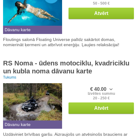
50 - 500 €
Atvērt
Dāvanu karte
Floutings salonā Floating Universe palīdz sakārtot domas,
nomierināt ķermeni un atbrīvot enerģiju. Ļaujies relaksācijai!
RS Noma - ūdens motociklu, kvadriciklu
un kubla noma dāvanu karte
Tukums
€ 40.00
Izvēlies summu
20 - 250 €
Atvērt
Dāvanu karte
Uzdāviniet brīvības garšu. Aizraujošs un atvēsinošs brauciens ar