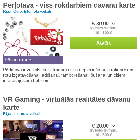
Pērļotava - viss rokdarbiem dāvanu karte
Rīga,
Ogre,
Interneta veikali
€ 30.00
Izvēlies summu
10 - 100 €
Atvērt
Dāvanu karte
Pērļotava ir veikals, kur atrodams viss nepieciešamais rokdarbiem -
rotu izgatavošanai, adīšanai, tamborēšanai, šūšanai un citiem
interesējošiem hobijiem.
VR Gaming - virtuālās realitātes dāvanu
karte
Rīga,
Interneta veikali
€ 20.00
Izvēlies summu
10 - 500 €