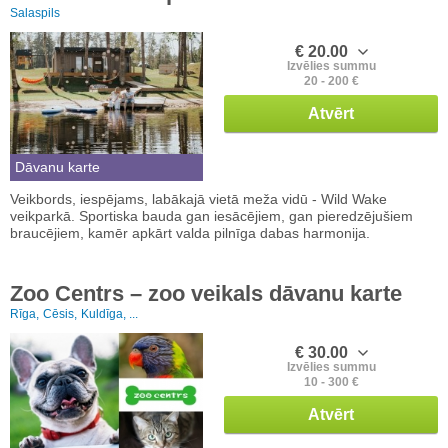
Salaspils
€ 20.00
Izvēlies summu
20 - 200 €
Atvērt
Dāvanu karte
Veikbords, iespējams, labākajā vietā meža vidū - Wild Wake
veikparkā. Sportiska bauda gan iesācējiem, gan pieredzējušiem
braucējiem, kamēr apkārt valda pilnīga dabas harmonija.
Zoo Centrs – zoo veikals dāvanu karte
Rīga,
Cēsis,
Kuldīga, ...
€ 30.00
Izvēlies summu
10 - 300 €
Atvērt