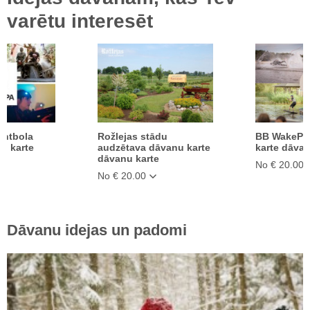
varētu interesēt
eintbola
Rožlejas stādu
BB WakePa
u karte
audzētava dāvanu karte
karte dāvan
e
dāvanu karte
No € 20.00
No € 20.00
Dāvanu idejas un padomi