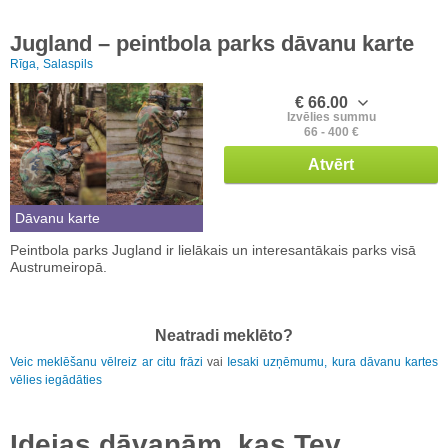
Jugland – peintbola parks dāvanu karte
Rīga,
Salaspils
€ 66.00
Izvēlies summu
66 - 400 €
Atvērt
Dāvanu karte
Peintbola parks Jugland ir lielākais un interesantākais parks visā
Austrumeiropā.
Neatradi meklēto?
Veic meklēšanu vēlreiz ar citu frāzi
vai
Iesaki uzņēmumu, kura dāvanu kartes
vēlies iegādāties
Idejas dāvanām, kas Tev