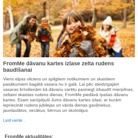
FromMe dāvanu kartes izlase zelta rudens
baudīšanai
Viens elpas vilciens un spilgtiem notikumiem un skaistiem
pasākumiem bagātā vasara nu ir galā. Lai pēc steidzīgajām
vasaras brīvdienām kā dāvanu varētu pasniegt izbaudīt mierpilnas,
zeltaini skaistas rudens dienas, FromMe piedāvā īpašas dāvanu
kartes. Esam sarūpējuši Jums dāvanu kartes izlasi, ar kurām
iepriecināt rudens jubilejas un vārda dienas gaviļniekus,
jaunlaulātos, vecākus, bērnus un skolotājus.
Lasīt vairāk…
FromMe aktualitātes: