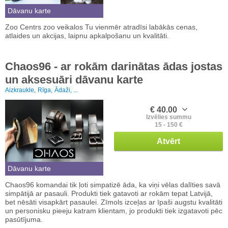
Dāvanu karte
Zoo Centrs zoo veikalos Tu vienmēr atradīsi labākās cenas,
atlaides un akcijas, laipnu apkalpošanu un kvalitāti.
Chaos96 - ar rokām darinātas ādas jostas
un aksesuāri dāvanu karte
Aizkraukle,
Rīga,
Ādaži, ...
€ 40.00
Izvēlies summu
15 - 150 €
Atvērt
Dāvanu karte
Chaos96 komandai tik ļoti simpatizē āda, ka viņi vēlas dalīties savā
simpātijā ar pasauli. Produkti tiek gatavoti ar rokām tepat Latvijā,
bet nēsāti visapkārt pasaulei. Zīmols izceļas ar īpaši augstu kvalitāti
un personisku pieeju katram klientam, jo produkti tiek izgatavoti pēc
pasūtījuma.