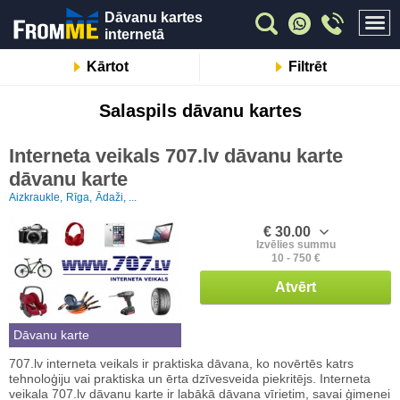
Dāvanu kartes
internetā
Kārtot
Filtrēt
Salaspils dāvanu kartes
Interneta veikals 707.lv dāvanu karte
dāvanu karte
Aizkraukle,
Rīga,
Ādaži, ...
€ 30.00
Izvēlies summu
10 - 750 €
Atvērt
Dāvanu karte
707.lv interneta veikals ir praktiska dāvana, ko novērtēs katrs
tehnoloģiju vai praktiska un ērta dzīvesveida piekritējs. Interneta
veikala 707.lv dāvanu karte ir labākā dāvana vīrietim, savai ģimenei