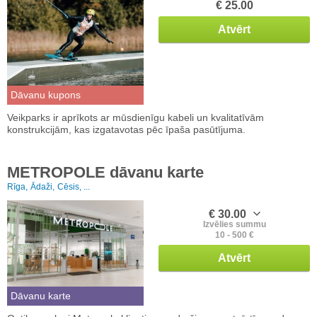
€ 25.00
Atvērt
Dāvanu kupons
Veikparks ir aprīkots ar mūsdienīgu kabeli un kvalitatīvām
konstrukcijām, kas izgatavotas pēc īpaša pasūtījuma.
METROPOLE dāvanu karte
Rīga,
Ādaži,
Cēsis, ...
€ 30.00
Izvēlies summu
10 - 500 €
Atvērt
Dāvanu karte