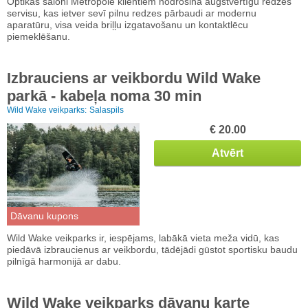
Optikas saloni Metropole klientiem nodrošina augstvērtīgu redzes
servisu, kas ietver sevī pilnu redzes pārbaudi ar modernu
aparatūru, visa veida briļļu izgatavošanu un kontaktlēcu
piemeklēšanu.
Izbrauciens ar veikbordu Wild Wake
parkā - kabeļa noma 30 min
Wild Wake veikparks:
Salaspils
€ 20.00
Atvērt
Dāvanu kupons
Wild Wake veikparks ir, iespējams, labākā vieta meža vidū, kas
piedāvā izbraucienus ar veikbordu, tādējādi gūstot sportisku baudu
pilnīgā harmonijā ar dabu.
Wild Wake veikparks dāvanu karte