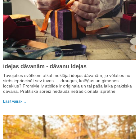
Idejas dāvanām - dāvanu idejas
Tuvojoties svētkiem atkal meklējat idejas dāvanām, jo vēlaties no
sirds iepriecināt sev tuvos — draugus, kolēģus un ģimenes
locekļus? FromMe.lv atbilde ir oriģināla un tai pašā laikā praktiska
dāvana. Praktiska šoreiz nedaudz netradicionālā izpratnē.
Lasīt vairāk…