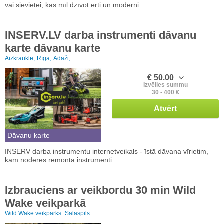
vai sievietei, kas mīl dzīvot ērti un moderni.
INSERV.LV darba instrumenti dāvanu
karte dāvanu karte
Aizkraukle,
Rīga,
Ādaži, ...
€ 50.00
Izvēlies summu
30 - 400 €
Atvērt
Dāvanu karte
INSERV darba instrumentu internetveikals - īstā dāvana vīrietim,
kam noderēs remonta instrumenti.
Izbrauciens ar veikbordu 30 min Wild
Wake veikparkā
Wild Wake veikparks:
Salaspils