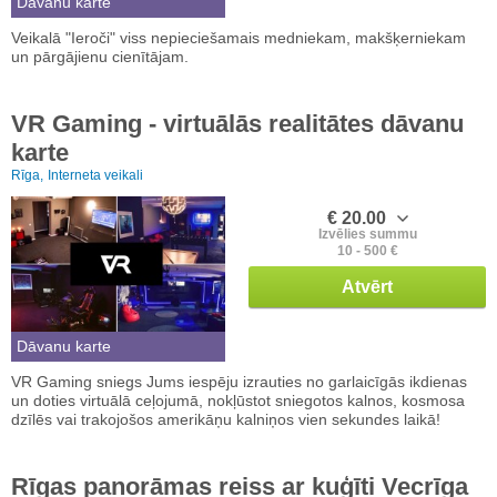
Dāvanu karte
Veikalā "Ieroči" viss nepieciešamais medniekam, makšķerniekam
un pārgājienu cienītājam.
VR Gaming - virtuālās realitātes dāvanu
karte
Rīga,
Interneta veikali
€ 20.00
Izvēlies summu
10 - 500 €
Atvērt
Dāvanu karte
VR Gaming sniegs Jums iespēju izrauties no garlaicīgās ikdienas
un doties virtuālā ceļojumā, nokļūstot sniegotos kalnos, kosmosa
dzīlēs vai trakojošos amerikāņu kalniņos vien sekundes laikā!
Rīgas panorāmas reiss ar kuģīti Vecrīga