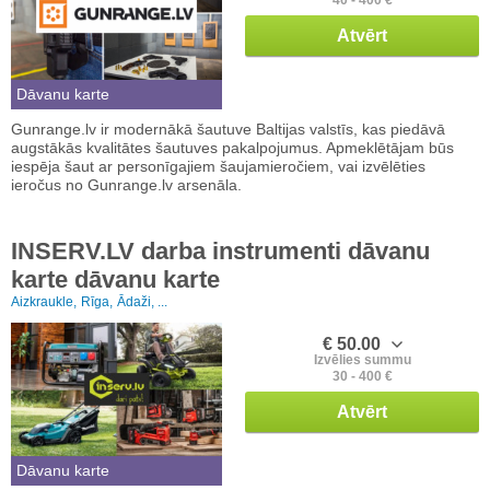
Atvērt
Dāvanu karte
Gunrange.lv ir modernākā šautuve Baltijas valstīs, kas piedāvā
augstākās kvalitātes šautuves pakalpojumus. Apmeklētājam būs
iespēja šaut ar personīgajiem šaujamieročiem, vai izvēlēties
ieročus no Gunrange.lv arsenāla.
INSERV.LV darba instrumenti dāvanu
karte dāvanu karte
Aizkraukle,
Rīga,
Ādaži, ...
€ 50.00
Izvēlies summu
30 - 400 €
Atvērt
Dāvanu karte