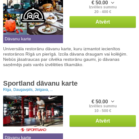
€ 50.00
Izvēlies summu
20 - 400 €
Atvērt
Dāvanu karte
Universāla restorānu dāvanu karte, kuru izmantot iecienītos
restorānos Rīgā un pierīgā. Izcila dāvana draugam vai kolēģim.
Nebūs jāsatraucas par cilvēka restorānu gaumi, jo dāvanas
saņēmējs pats varēs izvēlēties tīkamāko.
Sportland dāvanu karte
Rīga,
Daugavpils,
Jelgava, ...
€ 50.00
Izvēlies summu
10 - 500 €
Atvērt
Dāvanu karte