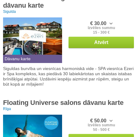
dāvanu karte
Sigulda
€ 30.00
Izvēlies summu
15 - 300 €
Atvērt
Dāvanu karte
Siguldas burvība un viesnīcas harmoniskā vide - SPA viesnīca Ezeri
ir Spa komplekss, kas piedāvā 30 labiekārtotas un skaistas istabas
brīnišķīgai atpūtai. Uzdāvini iespēju aizmirst par rūpēm, steigu un
būt kopā ar mīļajiem!
Floating Universe salons dāvanu karte
Rīga
€ 50.00
Izvēlies summu
50 - 500 €