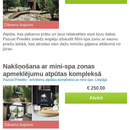
Dāvanu kupons
Atpūta, kas pabaros prātu un ļaus relaksēties esot tuvu dabai.
Pazust Priedēs sniedz iespēju izbaudīt Mini-spa zonu ar saunu
priežu ielokā, kas atrodas vien dažu minūšu gājiena attālumā no
jūras.
Nakšņošana ar mini-spa zonas
apmeklējumu atpūtas kompleksā
Pazust Priedēs - brīvdienu atpūtas komplekss ar mini-spa:
Liepāja
€ 250.00
Atvērt
Dāvanu kupons