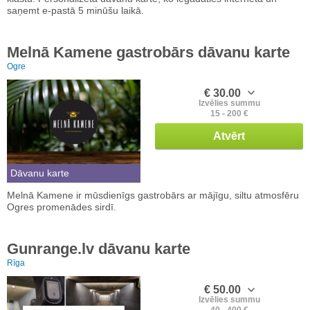
saņemt e-pastā 5 minūšu laikā.
Melnā Kamene gastrobārs dāvanu karte
Ogre
€ 30.00
Izvēlies summu
15 - 200 €
Atvērt
Dāvanu karte
Melnā Kamene ir mūsdienīgs gastrobārs ar mājīgu, siltu atmosfēru
Ogres promenādes sirdī.
Gunrange.lv dāvanu karte
Rīga
€ 50.00
Izvēlies summu
40 - 400 €