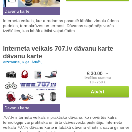
Dāvanu karte
Interneta veikals, kur atrodamas pasaulē lābāko zīmolu ūdens
pudeles, termokrūzes un termosi. Dāvanas saņēmējs varēs
izvēlēties, kas labāk atbilst vajadzībām.
Interneta veikals 707.lv dāvanu karte
dāvanu karte
Aizkraukle,
Rīga,
Ādaži, ...
€ 30.00
Izvēlies summu
10 - 750 €
Atvērt
Dāvanu karte
707.lv interneta veikals ir praktiska dāvana, ko novērtēs katrs
tehnoloģiju vai praktiska un ērta dzīvesveida piekritējs. Interneta
veikala 707.lv dāvanu karte ir labākā dāvana vīrietim, savai ģimenei