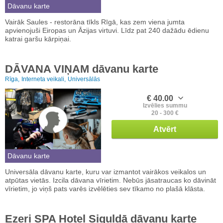
Dāvanu karte
Vairāk Saules - restorāna tīkls Rīgā, kas zem viena jumta
apvienojuši Eiropas un Āzijas virtuvi. Līdz pat 240 dažādu ēdienu
katrai garšu kārpiņai.
DĀVANA VIŅAM dāvanu karte
Rīga,
Interneta veikali,
Universālās
€ 40.00
Izvēlies summu
20 - 300 €
Atvērt
Dāvanu karte
Universāla dāvanu karte, kuru var izmantot vairākos veikalos un
atpūtas vietās. Izcila dāvana vīrietim. Nebūs jāsatraucas ko dāvināt
vīrietim, jo viņš pats varēs izvēlēties sev tīkamo no plašā klāsta.
Ezeri SPA Hotel Siguldā dāvanu karte