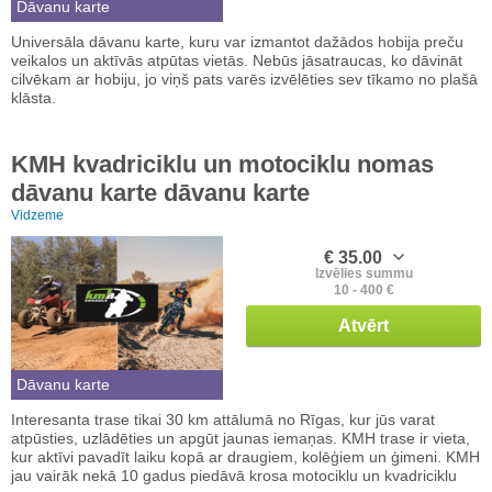
Dāvanu karte
Universāla dāvanu karte, kuru var izmantot dažādos hobija preču
veikalos un aktīvās atpūtas vietās. Nebūs jāsatraucas, ko dāvināt
cilvēkam ar hobiju, jo viņš pats varēs izvēlēties sev tīkamo no plašā
klāsta.
KMH kvadriciklu un motociklu nomas
dāvanu karte dāvanu karte
Vidzeme
€ 35.00
Izvēlies summu
10 - 400 €
Atvērt
Dāvanu karte
Interesanta trase tikai 30 km attālumā no Rīgas, kur jūs varat
atpūsties, uzlādēties un apgūt jaunas iemaņas. KMH trase ir vieta,
kur aktīvi pavadīt laiku kopā ar draugiem, kolēģiem un ģimeni. KMH
jau vairāk nekā 10 gadus piedāvā krosa motociklu un kvadriciklu