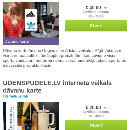
€ 40.00
Izvēlies summu
20 - 350 €
Atvērt
Dāvanu karte
Dāvanu karte Adidas Originals un Adidas veikalos Rīgā. Adidas ir
viena no pasaulē zināmākajām prečzīmēm, kas apvieno visus
sporta veidus un modes virzienus vienā, piedāvājot plašu sporta un
dzīvesstila produktu klāstu.
UDENSPUDELE.LV interneta veikals
dāvanu karte
Interneta veikali
€ 20.00
Izvēlies summu
10 - 400 €
Atvērt