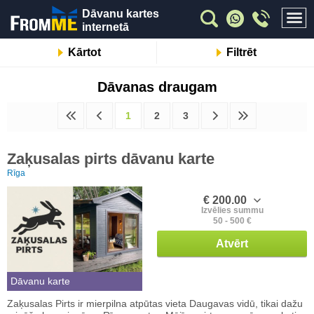
Dāvanu kartes
internetā
Kārtot
Filtrēt
Dāvanas draugam
1
2
3
Zaķusalas pirts dāvanu karte
Rīga
€ 200.00
Izvēlies summu
50 - 500 €
Atvērt
Dāvanu karte
Zaķusalas Pirts ir mierpilna atpūtas vieta Daugavas vidū, tikai dažu