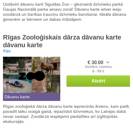
Uzdāvini dāvanu karti Siguldas Zoo – gleznainā dzīvnieku parkā
Gaujas Nacionālā parka ainavu zonā! Dāvanu karte ietver ieeju
zoodārzā un barības trauciņu dzīvnieku barošanai. Ideāla dāvana
ģimenēm ar bērniem un dabas mīļotājiem.
Rīgas Zooloģiskais dārza dāvanu karte
dāvanu karte
Rīga
€ 30.00
Izvēlies summu
6 - 99 €
Atvērt
Dāvanu karte
Rīgas zooloģiskā dārza dāvanu karte iepriecinās ikvienu, kam patīk
pavadīt laiku svaigā gaisā, iepazīstot dzīvniekus, ko Latvijas dabā
nevar sastapt. Zoodārzā iespējams piedalīties arī izglītojošās
ekskursijās.