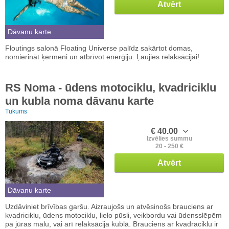
Atvērt
Dāvanu karte
Floutings salonā Floating Universe palīdz sakārtot domas,
nomierināt ķermeni un atbrīvot enerģiju. Ļaujies relaksācijai!
RS Noma - ūdens motociklu, kvadriciklu
un kubla noma dāvanu karte
Tukums
€ 40.00
Izvēlies summu
20 - 250 €
Atvērt
Dāvanu karte
Uzdāviniet brīvības garšu. Aizraujošs un atvēsinošs brauciens ar
kvadriciklu, ūdens motociklu, lielo pūsli, veikbordu vai ūdensslēpēm
pa jūras malu, vai arī relaksācija kublā. Brauciens ar kvadraciklu ir