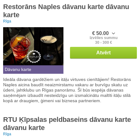
Restorāns Naples dāvanu karte dāvanu
karte
Rīga
€ 50.00
Izvēlies summu
30 - 300 €
Atvērt
Dāvanu karte
Ideāla dāvana gardēžiem un itāļu virtuves cienītājiem! Restorāns
Naples aicina baudīt neaizmirstamu vakaru ar burvīgu skatu uz
ūdeni, jahtklubu un Rīgas panorāmu. Šī būs iespēja dāvanas
saņēmējam izbaudīt nesteidzīgu un izsmalcinātu maltīti itāļu stilā
kopā ar draugiem, ģimeni vai biznesa partneriem.
RTU Ķīpsalas peldbaseins dāvanu karte
dāvanu karte
Rīga