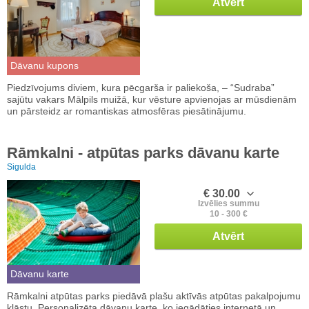
Atvērt
Dāvanu kupons
Piedzīvojums diviem, kura pēcgarša ir paliekoša, – “Sudraba”
sajūtu vakars Mālpils muižā, kur vēsture apvienojas ar mūsdienām
un pārsteidz ar romantiskas atmosfēras piesātinājumu.
Rāmkalni - atpūtas parks dāvanu karte
Sigulda
€ 30.00
Izvēlies summu
10 - 300 €
Atvērt
Dāvanu karte
Rāmkalni atpūtas parks piedāvā plašu aktīvās atpūtas pakalpojumu
klāstu. Personalizēta dāvanu karte, ko iegādāties internetā un