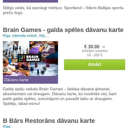
Stilīgs veids, kā sasniegt mērķus: Sportland – līderis Baltijas sporta
preču tirgū.
Brain Games - galda spēles dāvanu karte
Rīga,
Interneta veikali,
Alfa, ...
€ 30.00
Izvēlies summu
10 - 200 €
Atvērt
Dāvanu karte
Galda spēļu veikals Brain Games – lieliska dāvana ģimenei,
absolventam vai draugam. Dāvanu karte, ko novērtēs visi, kam
patīk galda spēles, izaicinājumi un pavadīt laiku ar draugiem.
Spēlēju, tātad esmu!
B Bārs Restorāns dāvanu karte
Rīga