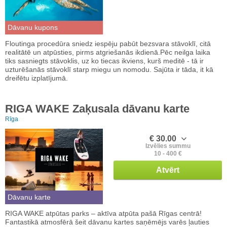
Dāvanu kupons
Floutinga procedūra sniedz iespēju pabūt bezsvara stāvoklī, citā
realitātē un atpūsties, pirms atgriešanās ikdienā.Pēc neilga laika
tiks sasniegts stāvoklis, uz ko tiecas ikviens, kurš meditē - tā ir
uzturēšanās stāvoklī starp miegu un nomodu. Sajūta ir tāda, it kā
dreifētu izplatījumā.
RIGA WAKE Zaķusala dāvanu karte
Rīga
€ 30.00
Izvēlies summu
10 - 400 €
Atvērt
Dāvanu karte
RIGA WAKE atpūtas parks – aktīva atpūta pašā Rīgas centrā!
Fantastikā atmosfērā šeit dāvanu kartes saņēmējs varēs ļauties