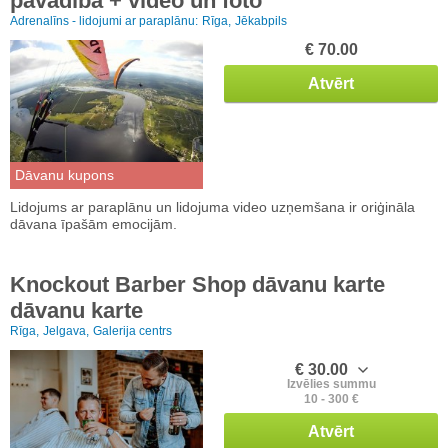
pavadībā + video un foto
Adrenalīns - lidojumi ar paraplānu:
Rīga,
Jēkabpils
€ 70.00
Atvērt
Dāvanu kupons
Lidojums ar paraplānu un lidojuma video uzņemšana ir oriģināla
dāvana īpašām emocijām.
Knockout Barber Shop dāvanu karte
dāvanu karte
Rīga,
Jelgava,
Galerija centrs
€ 30.00
Izvēlies summu
10 - 300 €
Atvērt