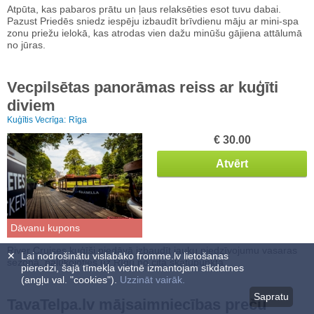
Atpūta, kas pabaros prātu un ļaus relaksēties esot tuvu dabai.
Pazust Priedēs sniedz iespēju izbaudīt brīvdienu māju ar mini-spa
zonu priežu ielokā, kas atrodas vien dažu minūšu gājiena attālumā
no jūras.
Vecpilsētas panorāmas reiss ar kuģīti
diviem
Kuģītis Vecrīga:
Rīga
€ 30.00
Atvērt
Dāvanu kupons
River Cruises kuģīši piedāvā izbaudīt jauku piedzīvojumu vasaras
✕
Lai nodrošinātu vislabāko fromme.lv lietošanas
sezonā, palūkojoties uz Rīgu no cita skatupunkta.
pieredzi, šajā tīmekļa vietnē izmantojam sīkdatnes
(angļu val. "cookies").
Uzzināt vairāk.
Sapratu
TavaTelpa.lv mājsaimniecības preču