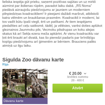
lieliska iespēja gūt prieku, saņemt pozitīvas sajūtas un uz mirkli
aizmirst par ikdienas rūpēm, pavadot laiku dabā. „RS Noma”
piedāvā aizraujošu piedzīvojumu ar jauniem un moderniem
pilnpiedziņas kvadracikliem! Ir pieejami dažādi maršruti, atbilstoši
katra vēlmēm un braukšanas prasmēm. Kvadracikli ir moderni, lai
tos vadīt būtu īpaši viegli, ērti un patīkami. Ar tiem iespējams
piedalīties arī ceļu satiksmē, tādēļ, ja vēlēsies, varēsi doties aplūkot
gleznainos Jaunmoku pils, Vecmoku pilsdrupas un koku alejas
skatus kā arī Sekļa ezera meža apkārtni. Ar vienu kvadraciklu var
ļoti ērti braukt arī divatā, kas šo pieredzi padarīs par brīnišķīgu
kopīgu piedzīvojumu arī ģimenēm ar bērniem. Brauciens paliks
atmiņā uz ilgu laiku.
Sigulda Zoo dāvanu karte
Rīga
€ 20.00
Izvēlies summu
20 - 400 €
Atvērt
Dāvanu karte