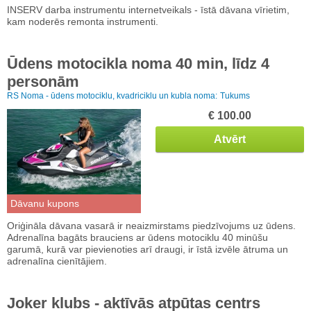
INSERV darba instrumentu internetveikals - īstā dāvana vīrietim,
kam noderēs remonta instrumenti.
Ūdens motocikla noma 40 min, līdz 4
personām
RS Noma - ūdens motociklu, kvadriciklu un kubla noma:
Tukums
€ 100.00
Atvērt
Dāvanu kupons
Oriģināla dāvana vasarā ir neaizmirstams piedzīvojums uz ūdens.
Adrenalīna bagāts brauciens ar ūdens motociklu 40 minūšu
garumā, kurā var pievienoties arī draugi, ir īstā izvēle ātruma un
adrenalīna cienītājiem.
Joker klubs - aktīvās atpūtas centrs