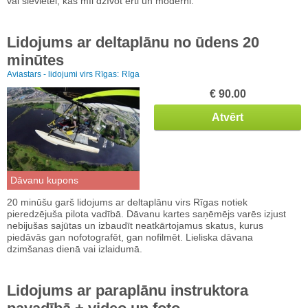
vai sievietei, kas mīl dzīvot ērti un moderni.
Lidojums ar deltaplānu no ūdens 20
minūtes
Aviastars - lidojumi virs Rīgas:
Rīga
€ 90.00
Atvērt
Dāvanu kupons
20 minūšu garš lidojums ar deltaplānu virs Rīgas notiek
pieredzējuša pilota vadībā. Dāvanu kartes saņēmējs varēs izjust
nebijušas sajūtas un izbaudīt neatkārtojamus skatus, kurus
piedāvās gan nofotografēt, gan nofilmēt. Lieliska dāvana
dzimšanas dienā vai izlaidumā.
Lidojums ar paraplānu instruktora