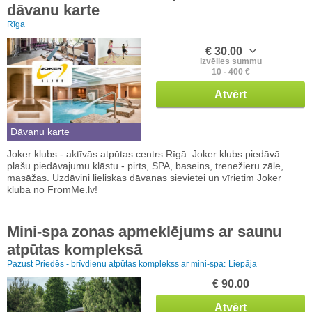
dāvanu karte
Rīga
€ 30.00
Izvēlies summu
10 - 400 €
Atvērt
Dāvanu karte
Joker klubs - aktīvās atpūtas centrs Rīgā. Joker klubs piedāvā
plašu piedāvajumu klāstu - pirts, SPA, baseins, trenežieru zāle,
masāžas. Uzdāvini lieliskas dāvanas sievietei un vīrietim Joker
klubā no FromMe.lv!
Mini-spa zonas apmeklējums ar saunu
atpūtas kompleksā
Pazust Priedēs - brīvdienu atpūtas komplekss ar mini-spa:
Liepāja
€ 90.00
Atvērt