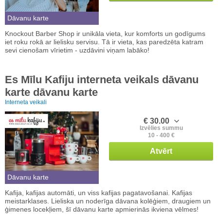
Dāvanu karte
Knockout Barber Shop ir unikāla vieta, kur komforts un godīgums
iet roku rokā ar lielisku servisu. Tā ir vieta, kas paredzēta katram
sevi cienošam vīrietim - uzdāvini viņam labāko!
Es Mīlu Kafiju interneta veikals dāvanu
karte dāvanu karte
Interneta veikali
€ 30.00
Izvēlies summu
10 - 400 €
Atvērt
Dāvanu karte
Kafija, kafijas automāti, un viss kafijas pagatavošanai. Kafijas
meistarklases. Lieliska un noderīga dāvana kolēģiem, draugiem un
ģimenes locekļiem, šī dāvanu karte apmierinās ikviena vēlmes!