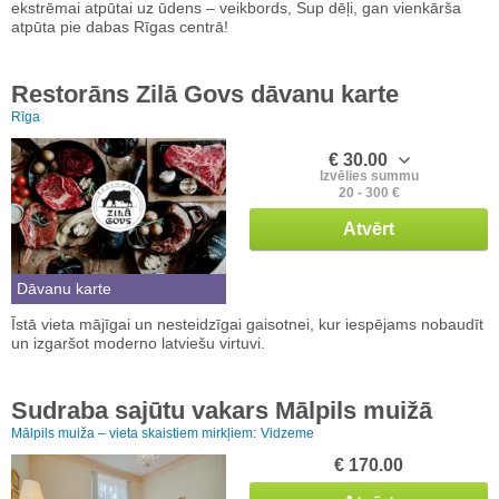
ekstrēmai atpūtai uz ūdens – veikbords, Sup dēļi, gan vienkārša
atpūta pie dabas Rīgas centrā!
Restorāns Zilā Govs dāvanu karte
Rīga
€ 30.00
Izvēlies summu
20 - 300 €
Atvērt
Dāvanu karte
Īstā vieta mājīgai un nesteidzīgai gaisotnei, kur iespējams nobaudīt
un izgaršot moderno latviešu virtuvi.
Sudraba sajūtu vakars Mālpils muižā
Mālpils muiža – vieta skaistiem mirkļiem:
Vidzeme
€ 170.00