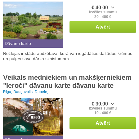
€ 40.00
Izvēlies summu
20 - 400 €
Atvērt
Dāvanu karte
Rožlejas ir stādu audzētava, kurā vari iegādāties dažādus krūmus
un puķes sava dārza skaistumam.
Veikals medniekiem un makšķerniekiem
"Ieroči" dāvanu karte dāvanu karte
Rīga,
Daugavpils,
Dobele, ...
€ 30.00
Izvēlies summu
10 - 400 €
Atvērt