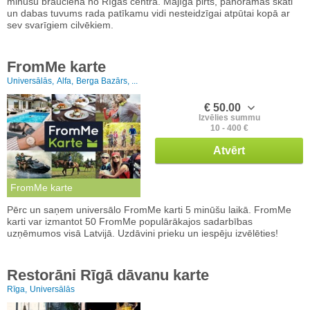
minūšu braucienā no Rīgas centra. Mājīga pirts, panorāmas skati
un dabas tuvums rada patīkamu vidi nesteidzīgai atpūtai kopā ar
sev svarīgiem cilvēkiem.
FromMe karte
Universālās,
Alfa,
Berga Bazārs, ...
€ 50.00
Izvēlies summu
10 - 400 €
Atvērt
FromMe karte
Pērc un saņem universālo FromMe karti 5 minūšu laikā. FromMe
karti var izmantot 50 FromMe populārākajos sadarbības
uzņēmumos visā Latvijā. Uzdāvini prieku un iespēju izvēlēties!
Restorāni Rīgā dāvanu karte
Rīga,
Universālās