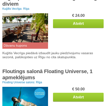
diviem
Kuģītis Vecrīga:
Rīga
€ 24.00
Atvērt
Dāvanu kupons
Kuģītis Vecrīga piedāvā izbaudīt jauku piedzīvojumu vasaras
sezonā, palūkojoties uz Rīgu no cita skatupunkta.
Floutings salonā Floating Universe, 1
apmeklējums
Floating Universe salons:
Rīga
€ 50.00
Atvērt