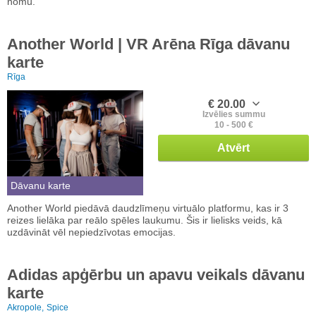
nomu.
Another World | VR Arēna Rīga dāvanu
karte
Rīga
€ 20.00
Izvēlies summu
10 - 500 €
Atvērt
Dāvanu karte
Another World piedāvā daudzlīmeņu virtuālo platformu, kas ir 3
reizes lielāka par reālo spēles laukumu. Šis ir lielisks veids, kā
uzdāvināt vēl nepiedzīvotas emocijas.
Adidas apģērbu un apavu veikals dāvanu
karte
Akropole,
Spice