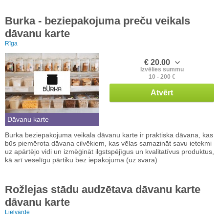
Burka - beziepakojuma preču veikals
dāvanu karte
Rīga
€ 20.00
Izvēlies summu
10 - 200 €
Atvērt
Dāvanu karte
Burka beziepakojuma veikala dāvanu karte ir praktiska dāvana, kas
būs piemērota dāvana cilvēkiem, kas vēlas samazināt savu ietekmi
uz apārtējo vidi un izmēģināt ilgstspējīgus un kvalitatīvus produktus,
kā arī veselīgu pārtiku bez iepakojuma (uz svara)
Rožlejas stādu audzētava dāvanu karte
dāvanu karte
Lielvārde