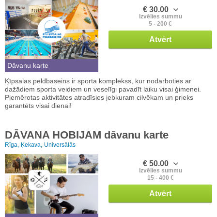
€ 30.00
Izvēlies summu
5 - 200 €
Atvērt
Dāvanu karte
Ķīpsalas peldbaseins ir sporta komplekss, kur nodarboties ar
dažādiem sporta veidiem un veselīgi pavadīt laiku visai ģimenei.
Piemērotas aktivitātes atradīsies jebkuram cilvēkam un prieks
garantēts visai dienai!
DĀVANA HOBIJAM dāvanu karte
Rīga,
Ķekava,
Universālās
€ 50.00
Izvēlies summu
15 - 400 €
Atvērt