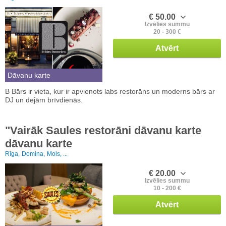
€ 50.00
Izvēlies summu
20 - 300 €
Atvērt
Dāvanu karte
B Bārs ir vieta, kur ir apvienots labs restorāns un moderns bārs ar
DJ un dejām brīvdienās.
"Vairāk Saules restorāni dāvanu karte
dāvanu karte
Rīga,
Domina,
Mols, ...
€ 20.00
Izvēlies summu
10 - 200 €
Atvērt