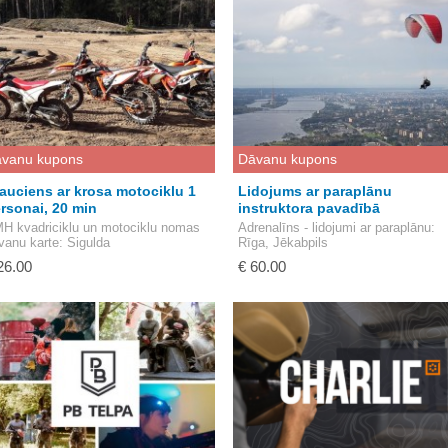
vanu kupons
Dāvanu kupons
auciens ar krosa motociklu 1
Lidojums ar paraplānu
rsonai, 20 min
instruktora pavadībā
H kvadriciklu un motociklu nomas
Adrenalīns - lidojumi ar paraplānu
:
vanu karte
: Sigulda
Rīga, Jēkabpils
26.00
€ 60.00