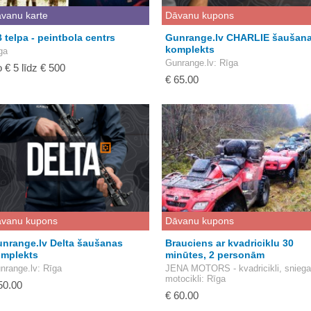
vanu karte
Dāvanu kupons
 telpa - peintbola centrs
Gunrange.lv CHARLIE šaušan
komplekts
ga
Gunrange.lv
: Rīga
 € 5 līdz € 500
€ 65.00
vanu kupons
Dāvanu kupons
nrange.lv Delta šaušanas
Brauciens ar kvadriciklu 30
mplekts
minūtes, 2 personām
nrange.lv
: Rīga
JENA MOTORS - kvadricikli, sniega
motocikli
: Rīga
50.00
€ 60.00