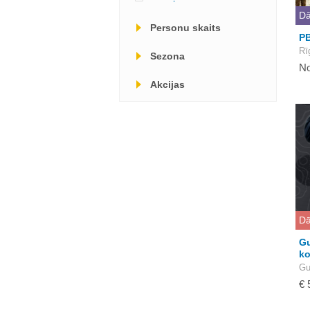
Dā
Personu skaits
PB
Rī
Sezona
No
Akcijas
Dā
Gu
ko
Gu
€ 