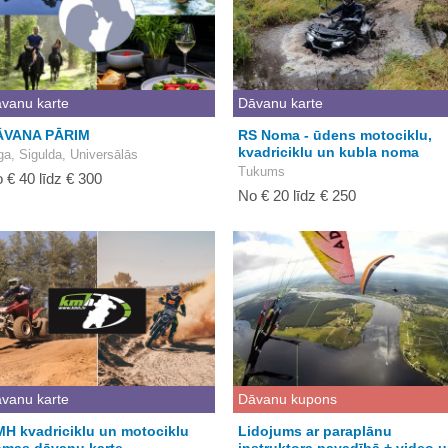
vanu karte
Dāvanu karte
ĀVANA PĀRIM
RS Noma - ūdens motociklu,
kvadriciklu un kubla noma
ga, Sigulda, Universālās
Tukums
 € 40 līdz € 300
No € 20 līdz € 250
vanu karte
Dāvanu kupons
H kvadriciklu un motociklu
Lidojums ar paraplānu