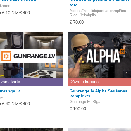
mas dāvanu karte
instruktora pavadībā + video 
foto
dzeme
Adrenalīns - lidojumi ar paraplānu
:
 € 10 līdz € 400
Rīga, Jēkabpils
€ 70.00
vanu karte
Dāvanu kupons
nrange.lv
Gunrange.lv Alpha Šaušanas
komplekts
ga
Gunrange.lv
: Rīga
 € 40 līdz € 400
€ 100.00