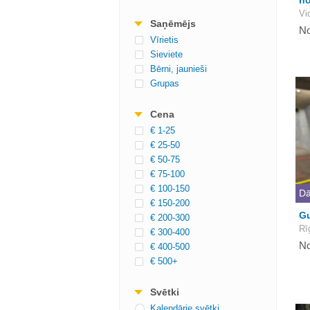
no
Vi
Saņēmējs
No
Vīrietis
Sieviete
Bērni, jaunieši
Grupas
Cena
€ 1-25
€ 25-50
€ 50-75
€ 75-100
€ 100-150
Dā
€ 150-200
Gu
€ 200-300
Rī
€ 300-400
No
€ 400-500
€ 500+
Svētki
Kalendārie svētki