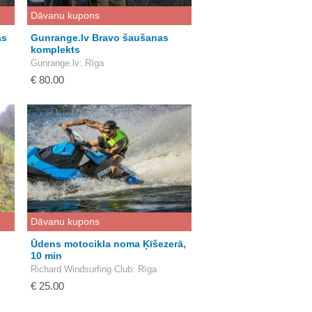
Dāvanu kupons
as
Gunrange.lv Bravo šaušanas
komplekts
Gunrange.lv
: Rīga
€ 80.00
Dāvanu kupons
Ūdens motocikla noma Ķīšezerā,
10 min
Richard Windsurfing Club
: Rīga
€ 25.00