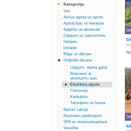
Kategorija
Visi
Aktīvā atpūta un sports
Apmācības un literatūra
Apģērbs un aksesuāri
Dā
Ceļojumi un naktsmītnes
D
Hobijam
Rī
Izklaide
No
Mājai un dārzam
Oriģināla dāvana
Lidojumi, atpūta gaisā
Brauciens ar
ekskluzīvu auto
Ekstrēma atpūta
Fotosesija
Karikatūra
Tetovējumi un henna
Ražots Latvijā
Restorānu piedāvājumi
Dā
SPA un skaistumkopšana
KM
Veselība