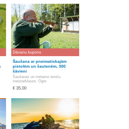
Dāvanu kupons
Šaušana ar pneimatiskajām
s
pistolēm un šautenēm, 300
šāvieni
Šaušanas un metamo ieroču
meistarklases
: Ogre
€ 35.00