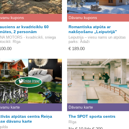
vanu kupons
Dāvanu kupons
auciens ar kvadriciklu 60
Romantiska atpūta ar
nūtes, 2 personām
nakšņošanu „Leiputrijā”
NA MOTORS - kvadricikli, sniega
Leiputrija – viesu nams un atpūtas
tocikli
: Rīga
parks
: Ādaži
100.00
€ 189.00
vanu karte
Dāvanu karte
tīvās atpūtas centra Reiņa
The SPOT sporta centrs
ase dāvanu karte
Rīga
gulda
No € 10 līdz € 200