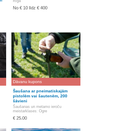
un
Rīga
No € 10 līdz € 400
Dāvanu kupons
Šaušana ar pneimatiskajām
pistolēm vai šautenēm, 200
šāvieni
Šaušanas un metamo ieroču
meistarklases
: Ogre
€ 25.00