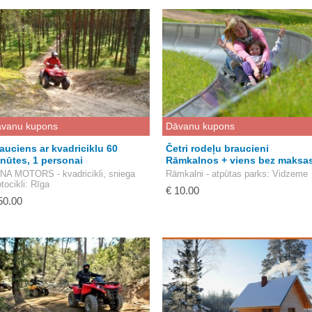
vanu kupons
Dāvanu kupons
auciens ar kvadriciklu 60
Četri rodeļu braucieni
nūtes, 1 personai
Rāmkalnos + viens bez maksa
NA MOTORS - kvadricikli, sniega
Rāmkalni - atpūtas parks
: Vidzeme
tocikli
: Rīga
€ 10.00
50.00