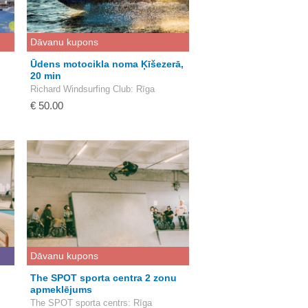
Dāvanu kupons
Ūdens motocikla noma Ķīšezerā,
20 min
Richard Windsurfing Club
: Rīga
€ 50.00
Dāvanu kupons
The SPOT sporta centra 2 zonu
apmeklējums
The SPOT sporta centrs
: Rīga