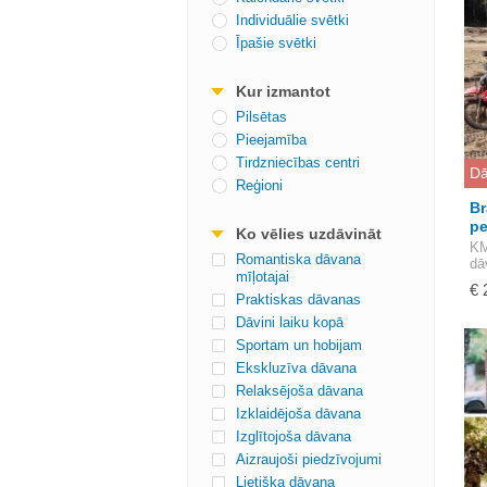
Individuālie svētki
Īpašie svētki
Kur izmantot
Pilsētas
Pieejamība
Tirdzniecības centri
Dā
Reģioni
Br
pe
Ko vēlies uzdāvināt
KM
Romantiska dāvana
dā
mīļotajai
€ 
Praktiskas dāvanas
Dāvini laiku kopā
Sportam un hobijam
Ekskluzīva dāvana
Relaksējoša dāvana
Izklaidējoša dāvana
Izglītojoša dāvana
Aizraujoši piedzīvojumi
Lietišķa dāvana