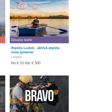
Dāvanu karte
Atpūta Ludzā - aktīvā atpūta
visai ģimenei
Latgale
No € 10 līdz € 300