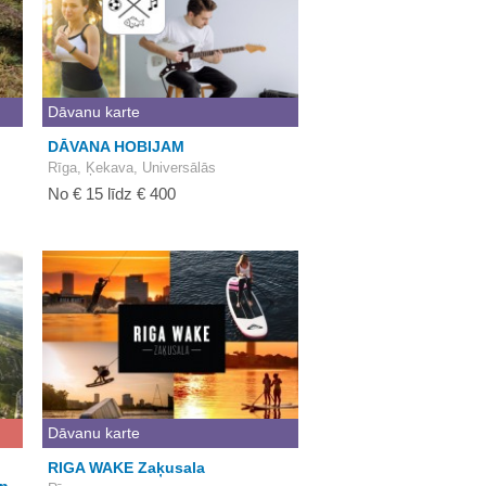
Dāvanu karte
DĀVANA HOBIJAM
Rīga, Ķekava, Universālās
No € 15 līdz € 400
Dāvanu karte
RIGA WAKE Zaķusala