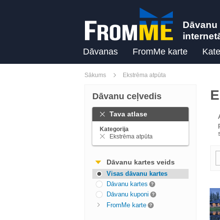
Dāvanu 
internet
Dāvanas
FromMe karte
Kate
Sākums
Ekstrēma atpūta
E
Dāvanu ceļvedis
Tava atlase
Kategorija
Ekstrēma atpūta
Dāvanu kartes veids
Visas dāvanu kartes
Dāvanu kartes
Dāvanu kuponi
FromMe karte