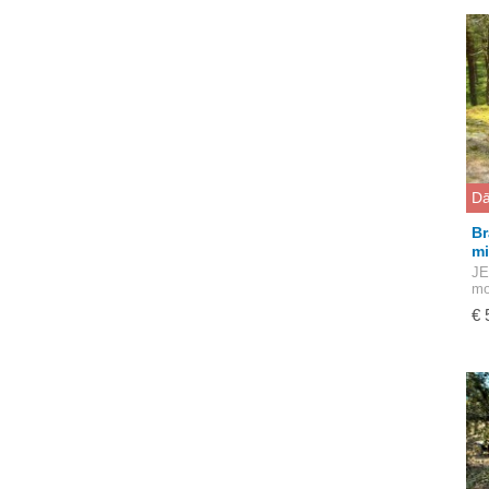
Dā
Br
mi
JE
mo
€ 