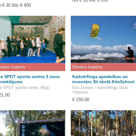
 € 30 līdz € 400
vanu kupons
Dāvanu kupons
e SPOT sporta centra 3 zonu
Kaitsērfinga apmācības un
pmeklējums
inventārs 3h skolā KiteSchool
e SPOT sporta centrs
: Rīga
Kite School – kaitsērfinga skola
:
Vidzeme
21.00
€ 150.00