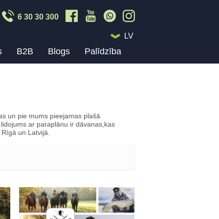
6 30 30 300
LV
s
B2B
Blogs
Palīdzība
žādas un pie mums pieejamas plašā
 lidojums ar paraplānu ir dāvanas,kas
 Rīgā un Latvijā.