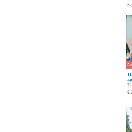
No
Dā
Th
a
Th
€ 