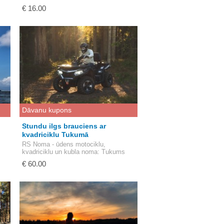
€ 16.00
Dāvanu kupons
Stundu ilgs brauciens ar
kvadriciklu Tukumā
RS Noma - ūdens motociklu,
kvadriciklu un kubla noma
: Tukums
€ 60.00