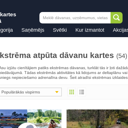
kartes
ā
gorija
Saņēmējs
Svētki
Kur izmantot
Akcija
kstrēma atpūta dāvanu kartes
(54)
Asu izjūtu cienītājiem patiks ekstrēmas dāvanas, turklāt tās ir ļoti da
piedāvājumā. Tādas ekstrēmās aktivitātes kā lidojums ar deltaplānu vai
sniegs nepieciešamo adrenalīna devu. Šeit atradīsi ekstrēmas izklaides
Populārākās vispirms