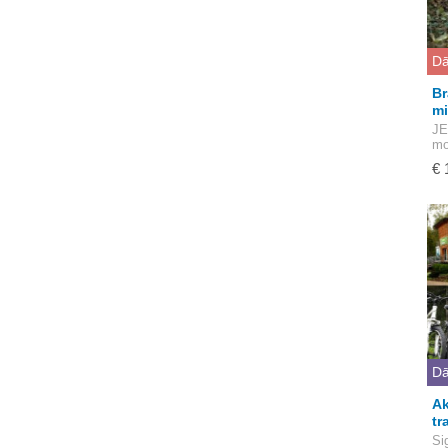
Dā
Br
mi
JE
mo
€ 
Dā
Ak
tr
Si