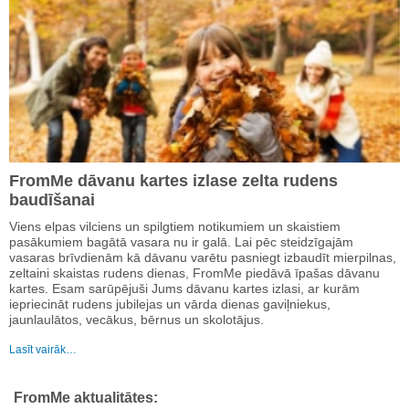
FromMe dāvanu kartes izlase zelta rudens
baudīšanai
Viens elpas vilciens un spilgtiem notikumiem un skaistiem
pasākumiem bagātā vasara nu ir galā. Lai pēc steidzīgajām
vasaras brīvdienām kā dāvanu varētu pasniegt izbaudīt mierpilnas,
zeltaini skaistas rudens dienas, FromMe piedāvā īpašas dāvanu
kartes. Esam sarūpējuši Jums dāvanu kartes izlasi, ar kurām
iepriecināt rudens jubilejas un vārda dienas gaviļniekus,
jaunlaulātos, vecākus, bērnus un skolotājus.
Lasīt vairāk…
FromMe aktualitātes: