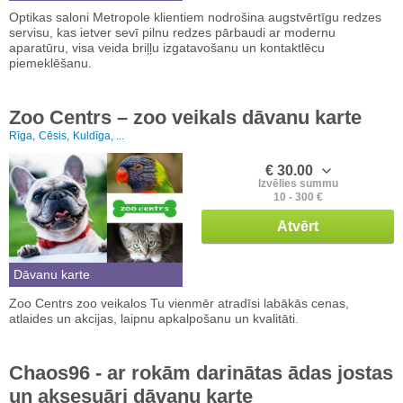
Optikas saloni Metropole klientiem nodrošina augstvērtīgu redzes
servisu, kas ietver sevī pilnu redzes pārbaudi ar modernu
aparatūru, visa veida briļļu izgatavošanu un kontaktlēcu
piemeklēšanu.
Zoo Centrs – zoo veikals dāvanu karte
Rīga,
Cēsis,
Kuldīga, ...
€ 30.00
Izvēlies summu
10 - 300 €
Atvērt
Dāvanu karte
Zoo Centrs zoo veikalos Tu vienmēr atradīsi labākās cenas,
atlaides un akcijas, laipnu apkalpošanu un kvalitāti.
Chaos96 - ar rokām darinātas ādas jostas
un aksesuāri dāvanu karte