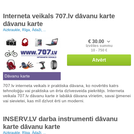
Interneta veikals 707.lv dāvanu karte
dāvanu karte
Aizkraukle,
Rīga,
Ādaži, ...
€ 30.00
Izvēlies summu
10 - 750 €
Atvērt
Dāvanu karte
707.lv interneta veikals ir praktiska dāvana, ko novērtēs katrs
tehnoloģiju vai praktiska un ērta dzīvesveida piekritējs. Interneta
veikala 707.lv dāvanu karte ir labākā dāvana vīrietim, savai ģimenei
vai sievietei, kas mīl dzīvot ērti un moderni.
INSERV.LV darba instrumenti dāvanu
karte dāvanu karte
Aizkraukle,
Rīga,
Ādaži, ...