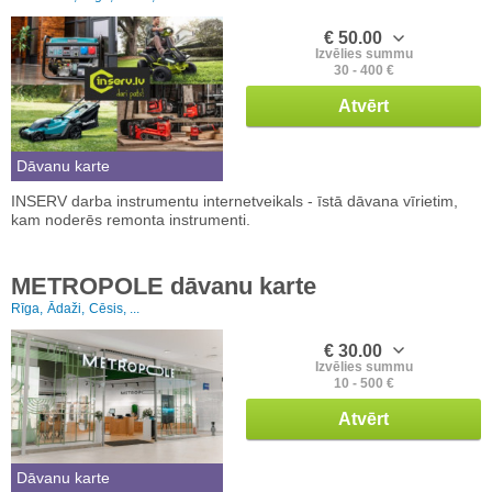
€ 50.00
Izvēlies summu
30 - 400 €
Atvērt
Dāvanu karte
INSERV darba instrumentu internetveikals - īstā dāvana vīrietim,
kam noderēs remonta instrumenti.
METROPOLE dāvanu karte
Rīga,
Ādaži,
Cēsis, ...
€ 30.00
Izvēlies summu
10 - 500 €
Atvērt
Dāvanu karte