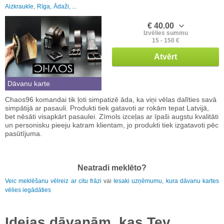
Aizkraukle,
Rīga,
Ādaži, ...
€ 40.00
Izvēlies summu
15 - 150 €
Atvērt
Dāvanu karte
Chaos96 komandai tik ļoti simpatizē āda, ka viņi vēlas dalīties savā
simpātijā ar pasauli. Produkti tiek gatavoti ar rokām tepat Latvijā,
bet nēsāti visapkārt pasaulei. Zīmols izceļas ar īpaši augstu kvalitāti
un personisku pieeju katram klientam, jo produkti tiek izgatavoti pēc
pasūtījuma.
Neatradi meklēto?
Veic meklēšanu vēlreiz ar citu frāzi
vai
Iesaki uzņēmumu, kura dāvanu kartes
vēlies iegādāties
Idejas dāvanām, kas Tev