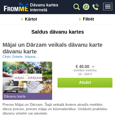
Dāvanu kartes
internetā
Kārtot
Filtrēt
Saldus dāvanu kartes
Mājai un Dārzam veikals dāvanu karte
dāvanu karte
Cēsis,
Dobele,
Jelgava, ...
€ 40.00
Izvēlies summu
10 - 250 €
Atvērt
Dāvanu karte
Preces Mājai un Dārzam. Šajā veikalā ikviens atradīs meklēto:
dārza preces, preces mājai un būvmateriālus. Uzdāvini praktisku
dāvanu virietim vai sievietei.