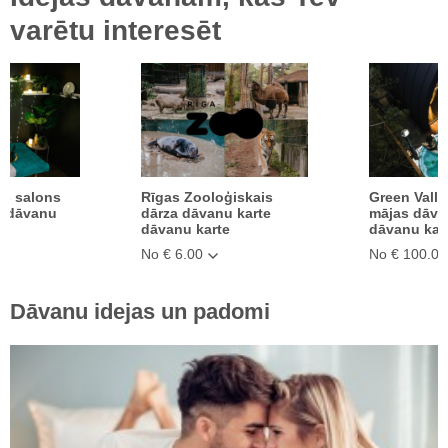
varētu interesēt
 - salons
Rīgas Zooloģiskais
Green Valle
e dāvanu
dārza dāvanu karte
mājas dāva
dāvanu karte
dāvanu kar
No € 6.00
No € 100.00
Dāvanu idejas un padomi