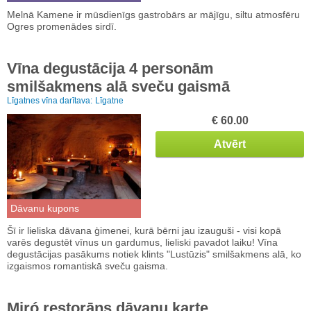
Melnā Kamene ir mūsdienīgs gastrobārs ar mājīgu, siltu atmosfēru
Ogres promenādes sirdī.
Vīna degustācija 4 personām
smilšakmens alā sveču gaismā
Līgatnes vīna darītava:
Līgatne
€ 60.00
Atvērt
Dāvanu kupons
Šī ir lieliska dāvana ģimenei, kurā bērni jau izauguši - visi kopā
varēs degustēt vīnus un gardumus, lieliski pavadot laiku! Vīna
degustācijas pasākums notiek klints "Lustūzis" smilšakmens alā, ko
izgaismos romantiskā sveču gaisma.
Miró restorāns dāvanu karte