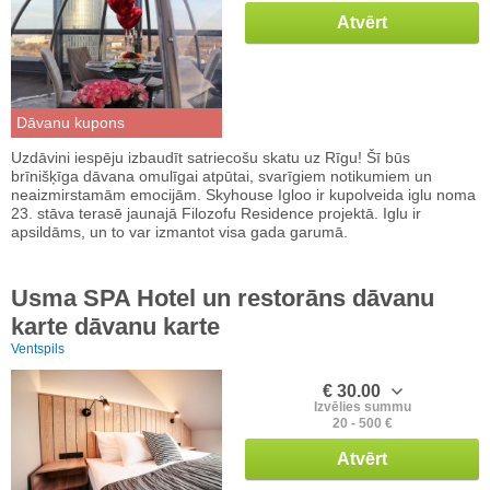
Atvērt
Dāvanu kupons
Uzdāvini iespēju izbaudīt satriecošu skatu uz Rīgu! Šī būs
brīnišķīga dāvana omulīgai atpūtai, svarīgiem notikumiem un
neaizmirstamām emocijām. Skyhouse Igloo ir kupolveida iglu noma
23. stāva terasē jaunajā Filozofu Residence projektā. Iglu ir
apsildāms, un to var izmantot visa gada garumā.
Usma SPA Hotel un restorāns dāvanu
karte dāvanu karte
Ventspils
€ 30.00
Izvēlies summu
20 - 500 €
Atvērt