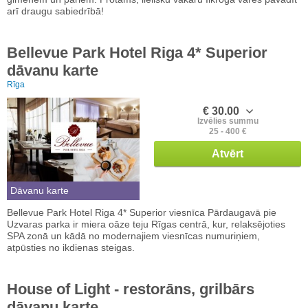
arī draugu sabiedrībā!
Bellevue Park Hotel Riga 4* Superior
dāvanu karte
Rīga
€ 30.00
Izvēlies summu
25 - 400 €
Atvērt
Dāvanu karte
Bellevue Park Hotel Riga 4* Superior viesnīca Pārdaugavā pie
Uzvaras parka ir miera oāze teju Rīgas centrā, kur, relaksējoties
SPA zonā un kādā no modernajiem viesnīcas numuriņiem,
atpūsties no ikdienas steigas.
House of Light - restorāns, grilbārs
dāvanu karte