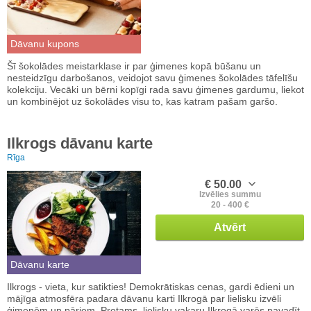
Dāvanu kupons
Šī šokolādes meistarklase ir par ģimenes kopā būšanu un
nesteidzīgu darbošanos, veidojot savu ģimenes šokolādes tāfelīšu
kolekciju. Vecāki un bērni kopīgi rada savu ģimenes gardumu, liekot
un kombinējot uz šokolādes visu to, kas katram pašam garšo.
Ilkrogs dāvanu karte
Rīga
€ 50.00
Izvēlies summu
20 - 400 €
Atvērt
Dāvanu karte
Ilkrogs - vieta, kur satikties! Demokrātiskas cenas, gardi ēdieni un
mājīga atmosfēra padara dāvanu karti Ilkrogā par lielisku izvēli
ģimenēm un pāriem. Protams, lielisku vakaru Ilkrogā varēs pavadīt