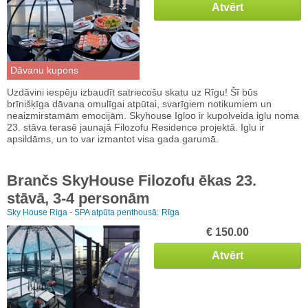
Atvērt
Dāvanu kupons
Uzdāvini iespēju izbaudīt satriecošu skatu uz Rīgu! Šī būs
brīnišķīga dāvana omulīgai atpūtai, svarīgiem notikumiem un
neaizmirstamām emocijām. Skyhouse Igloo ir kupolveida iglu noma
23. stāva terasē jaunajā Filozofu Residence projektā. Iglu ir
apsildāms, un to var izmantot visa gada garumā.
Brančs SkyHouse Filozofu ēkas 23.
stāvā, 3-4 personām
Sky House Riga - SPA atpūta penthousā:
Rīga
€ 150.00
Atvērt