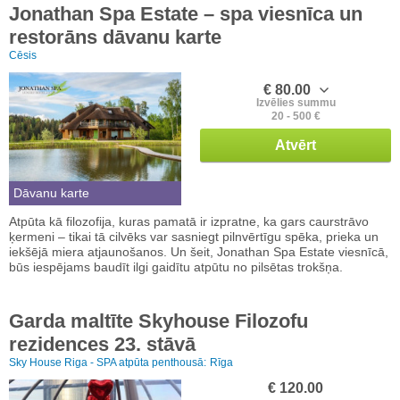
Jonathan Spa Estate – spa viesnīca un
restorāns dāvanu karte
Cēsis
€ 80.00
Izvēlies summu
20 - 500 €
Atvērt
Dāvanu karte
Atpūta kā filozofija, kuras pamatā ir izpratne, ka gars caurstrāvo
ķermeni – tikai tā cilvēks var sasniegt pilnvērtīgu spēka, prieka un
iekšējā miera atjaunošanos. Un šeit, Jonathan Spa Estate viesnīcā,
būs iespējams baudīt ilgi gaidītu atpūtu no pilsētas trokšņa.
Garda maltīte Skyhouse Filozofu
rezidences 23. stāvā
Sky House Riga - SPA atpūta penthousā:
Rīga
€ 120.00