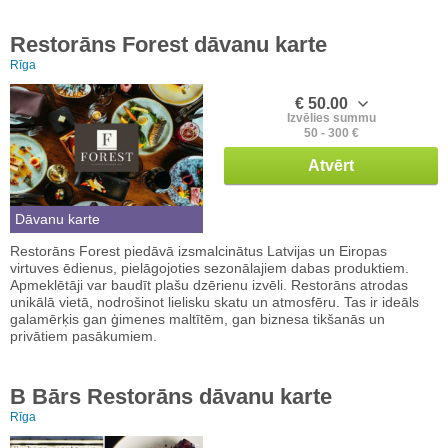
Restorāns Forest dāvanu karte
Rīga
€ 50.00
Izvēlies summu
50 - 300 €
Atvērt
Dāvanu karte
Restorāns Forest piedāvā izsmalcinātus Latvijas un Eiropas
virtuves ēdienus, pielāgojoties sezonālajiem dabas produktiem.
Apmeklētāji var baudīt plašu dzērienu izvēli. Restorāns atrodas
unikālā vietā, nodrošinot lielisku skatu un atmosfēru. Tas ir ideāls
galamērķis gan ģimenes maltītēm, gan biznesa tikšanās un
privātiem pasākumiem.
B Bārs Restorāns dāvanu karte
Rīga