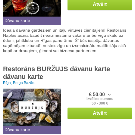
Atvērt
Dāvanu karte
Ideāla dāvana gardēžiem un itāļu virtuves cienītājiem! Restorāns
Naples aicina baudīt neaizmirstamu vakaru ar burvīgu skatu uz
ūdeni, jahtklubu un Rīgas panorāmu. Šī būs iespēja dāvanas
saņēmējam izbaudīt nesteidzīgu un izsmalcinātu maltīti itāļu stilā
kopā ar draugiem, ģimeni vai biznesa partneriem.
Restorāns BURŽUJS dāvanu karte
dāvanu karte
Rīga,
Berga Bazārs
€ 50.00
Izvēlies summu
50 - 300 €
Atvērt
Dāvanu karte