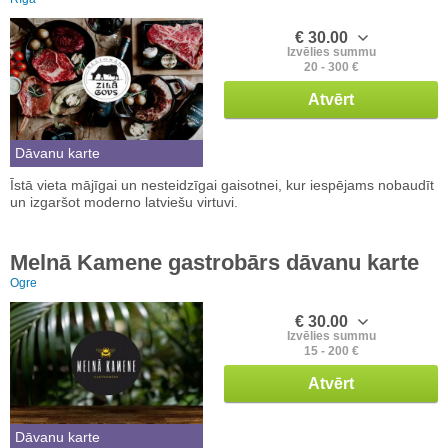
€ 30.00
Izvēlies summu
20 - 300 €
Atvērt
Dāvanu karte
Īstā vieta mājīgai un nesteidzīgai gaisotnei, kur iespējams nobaudīt
un izgaršot moderno latviešu virtuvi.
Melnā Kamene gastrobārs dāvanu karte
Ogre
€ 30.00
Izvēlies summu
15 - 200 €
Atvērt
Dāvanu karte