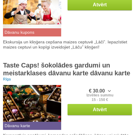
Atvērt
Dāvanu kupons
Ekskursija un kliņģera cepšana maizes ceptuvē „Lāči”. Iepazīstiet
maizes ceptuvi un kopīgi izveidojiet „Lāču” kliņģeri!
Taste Caps! šokolādes gardumi un
meistarklases dāvanu karte dāvanu karte
Rīga
€ 30.00
Izvēlies summu
15 - 150 €
Atvērt
Dāvanu karte