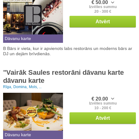
€ 50.00
Izvēlies summu
20 - 300 €
Atvērt
Dāvanu karte
B Bārs ir vieta, kur ir apvienots labs restorāns un moderns bārs ar
DJ un dejām brīvdienās.
"Vairāk Saules restorāni dāvanu karte
dāvanu karte
Rīga,
Domina,
Mols, ...
€ 20.00
Izvēlies summu
10 - 200 €
Atvērt
Dāvanu karte