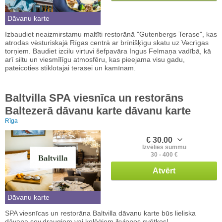
Dāvanu karte
Izbaudiet neaizmirstamu maltīti restorānā "Gutenbergs Terase", kas
atrodas vēsturiskajā Rīgas centrā ar brīnišķīgu skatu uz Vecrīgas
torņiem. Baudiet izcilu virtuvi šefpavāra Ingus Felmaņa vadībā, kā
arī siltu un viesmīlīgu atmosfēru, kas pieejama visu gadu,
pateicoties stiklotajai terasei un kamīnam.
Baltvilla SPA viesnīca un restorāns
Baltezerā dāvanu karte dāvanu karte
Rīga
€ 30.00
Izvēlies summu
30 - 400 €
Atvērt
Dāvanu karte
SPA viesnīcas un restorāna Baltvilla dāvanu karte būs lieliska
dāvana sev,draugiem vai kolēģiem ikvienos svētkos!