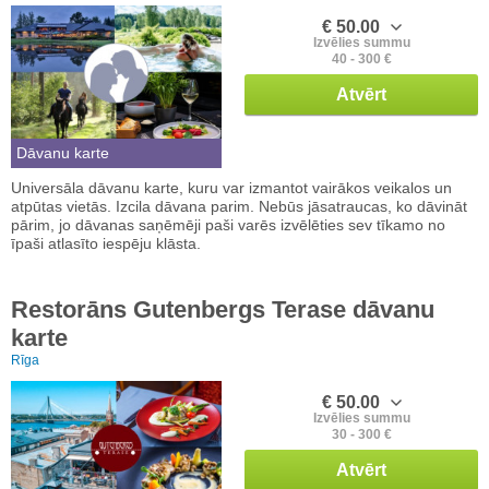
€ 50.00
Izvēlies summu
40 - 300 €
Atvērt
Dāvanu karte
Universāla dāvanu karte, kuru var izmantot vairākos veikalos un
atpūtas vietās. Izcila dāvana parim. Nebūs jāsatraucas, ko dāvināt
pārim, jo dāvanas saņēmēji paši varēs izvēlēties sev tīkamo no
īpaši atlasīto iespēju klāsta.
Restorāns Gutenbergs Terase dāvanu
karte
Rīga
€ 50.00
Izvēlies summu
30 - 300 €
Atvērt