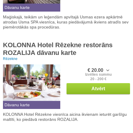
Dāvanu karte
Maģiskajā, teikām un leģendām apvītajā Usmas ezera apkārtnē
atrodas Usma SPA viesnīca, kuras piedāvājumā ikviens atradīs sev
piemērotākās spa procedūras.
KOLONNA Hotel Rēzekne restorāns
ROZALIJA dāvanu karte
Rēzekne
€ 20.00
Izvēlies summu
20 - 200 €
Atvērt
Dāvanu karte
KOLONNA Hotel Rēzekne viesnīca aicina ikvienam ieturēt garšīgu
maltīti, ko piedāvā restorāns ROZALIJA.