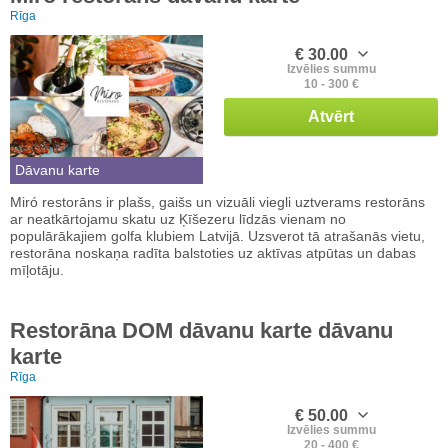
Rīga
€ 30.00
Izvēlies summu
10 - 300 €
Atvērt
Dāvanu karte
Miró restorāns ir plašs, gaišs un vizuāli viegli uztverams restorāns
ar neatkārtojamu skatu uz Ķīšezeru līdzās vienam no
populārākajiem golfa klubiem Latvijā. Uzsverot tā atrašanās vietu,
restorāna noskaņa radīta balstoties uz aktīvas atpūtas un dabas
mīļotāju.
Restorāna DOM dāvanu karte dāvanu
karte
Rīga
€ 50.00
Izvēlies summu
20 - 400 €