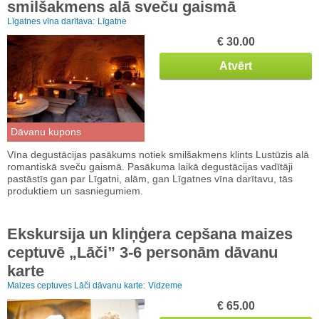
smilšakmens alā sveču gaismā
Līgatnes vīna darītava:
Līgatne
€ 30.00
Atvērt
Dāvanu kupons
Vīna degustācijas pasākums notiek smilšakmens klints Lustūzis alā
romantiskā sveču gaismā. Pasākuma laikā degustācijas vadītāji
pastāstīs gan par Līgatni, alām, gan Līgatnes vīna darītavu, tās
produktiem un sasniegumiem.
Ekskursija un kliņģera cepšana maizes
ceptuvē „Lāči” 3-6 personām dāvanu
karte
Maizes ceptuves Lāči dāvanu karte:
Vidzeme
€ 65.00