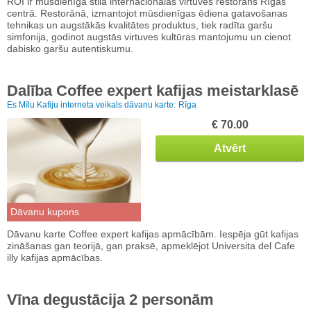
ROI ir mūsdienīga stila internacionālas virtuves restorāns Rīgas
centrā. Restorānā, izmantojot mūsdienīgas ēdiena gatavošanas
tehnikas un augstākās kvalitātes produktus, tiek radīta garšu
simfonija, godinot augstās virtuves kultūras mantojumu un cienot
dabisko garšu autentiskumu.
Dalība Coffee expert kafijas meistarklasē
Es Mīlu Kafiju interneta veikals dāvanu karte:
Rīga
€ 70.00
Atvērt
Dāvanu kupons
Dāvanu karte Coffee expert kafijas apmācībām. Iespēja gūt kafijas
zināšanas gan teorijā, gan praksē, apmeklējot Universita del Cafe
illy kafijas apmācības.
Vīna degustācija 2 personām