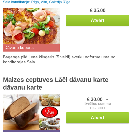
Sala konditoreja:
Rīga,
Alfa,
Galerija Rīga, ...
€ 35.00
Atvērt
Dāvanu kupons
Bagātīga pildījuma kliņģeris (5 veidi) svētku noformējumā no
konditorejas Sala
Maizes ceptuves Lāči dāvanu karte
dāvanu karte
€ 30.00
Izvēlies summu
10 - 300 €
Atvērt