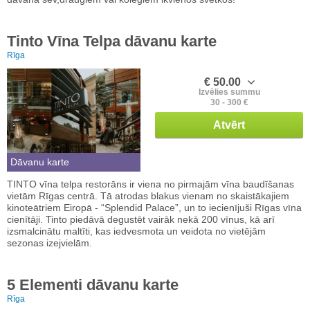
Tinto Vīna Telpa dāvanu karte
Rīga
€ 50.00
Izvēlies summu
30 - 300 €
Atvērt
Dāvanu karte
TINTO vīna telpa restorāns ir viena no pirmajām vīna baudīšanas
vietām Rīgas centrā. Tā atrodas blakus vienam no skaistākajiem
kinoteātriem Eiropā - “Splendid Palace”, un to iecienījuši Rīgas vīna
cienītāji. Tinto piedāvā degustēt vairāk nekā 200 vīnus, kā arī
izsmalcinātu maltīti, kas iedvesmota un veidota no vietējām
sezonas izejvielām.
5 Elementi dāvanu karte
Rīga