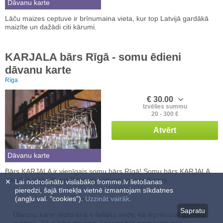
Dāvanu karte
Lāču maizes ceptuve ir brīnumaina vieta, kur top Latvijā gardākā
maizīte un dažādi citi kārumi.
KARJALA bārs Rīgā - somu ēdieni
dāvanu karte
Rīga
€ 30.00
Izvēlies summu
20 - 300 €
Atvērt
Dāvanu karte
Bārs KARJALA ir vienīgais somu bārs Rīgā! Somu bārs KARJALA
piedāvā izbaudīt garšīgus un sātīgus somu ēdienus.
✕
Lai nodrošinātu vislabāko fromme.lv lietošanas
pieredzi, šajā tīmekļa vietnē izmantojam sīkdatnes
(angļu val. "cookies").
Uzzināt vairāk.
Sapratu
Dāvanu karte restorānā ir lielisks veids, kā iepriecināt gardēdi
svētkos. Tā ir laba dāvana, kas var būt piemērota gan