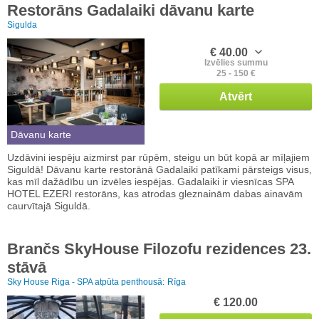
Restorāns Gadalaiki dāvanu karte
Sigulda
€ 40.00
Izvēlies summu
25 - 150 €
Atvērt
Dāvanu karte
Uzdāvini iespēju aizmirst par rūpēm, steigu un būt kopā ar mīļajiem
Siguldā! Dāvanu karte restorānā Gadalaiki patīkami pārsteigs visus,
kas mīl dažādību un izvēles iespējas. Gadalaiki ir viesnīcas SPA
HOTEL EZERI restorāns, kas atrodas gleznainām dabas ainavām
caurvītajā Siguldā.
Brančs SkyHouse Filozofu rezidences 23.
stāvā
Sky House Riga - SPA atpūta penthousā:
Rīga
€ 120.00