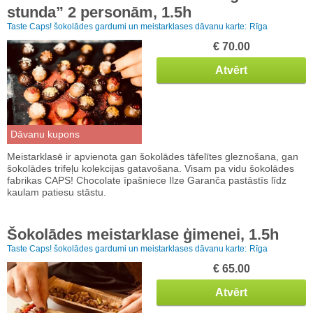
stunda” 2 personām, 1.5h
Taste Caps! šokolādes gardumi un meistarklases dāvanu karte:
Rīga
€ 70.00
Atvērt
Dāvanu kupons
Meistarklasē ir apvienota gan šokolādes tāfelītes gleznošana, gan
šokolādes trifeļu kolekcijas gatavošana. Visam pa vidu šokolādes
fabrikas CAPS! Chocolate īpašniece Ilze Garanča pastāstīs līdz
kaulam patiesu stāstu.
Šokolādes meistarklase ģimenei, 1.5h
Taste Caps! šokolādes gardumi un meistarklases dāvanu karte:
Rīga
€ 65.00
Atvērt