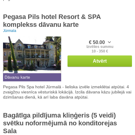
Pegasa Pils hotel Resort & SPA
komplekss dāvanu karte
Jūrmala
€ 50.00
Izvēlies summu
10 - 350 €
Atvērt
Dāvanu karte
Pegasa Pils Spa hotel Jūrmalā - lieliska izvēle izmeklētai atpūtai. 4
zvaigžņu viesnīca vēsturiskā lokācijā. Izcila dāvana kāzu jubilejā vai
dzimšanas dienā, kā arī laba davāna atpūtai.
Bagātīga pildījuma kliņģeris (5 veidi)
svētku noformējumā no konditorejas
Sala