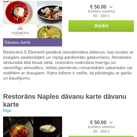
€ 50.00
Izvēlies summu
50 - 300 €
Atvērt
Dāvanu karte
Restorāns 5 Elementi piedāvā izsmalcinātus ēdienus, kas izceļas ar
svaigām sastāvdaļām un rūpīgi pārdomātu gatavošanu. Atrodoties
vēsturiskā ēkā klusā vietā, restorāns nodrošina mierīgu un
viesmīlīgu atmosfēru, lieliski piemērotu romantiskām vakariņām vai
maltītēm ar draugiem. Katrs ēdiens ir radīts, lai pārsteigtu ar garšu
un baudījumu.
Restorāns Naples dāvanu karte dāvanu
karte
Rīga
€ 50.00
Izvēlies summu
30 - 300 €