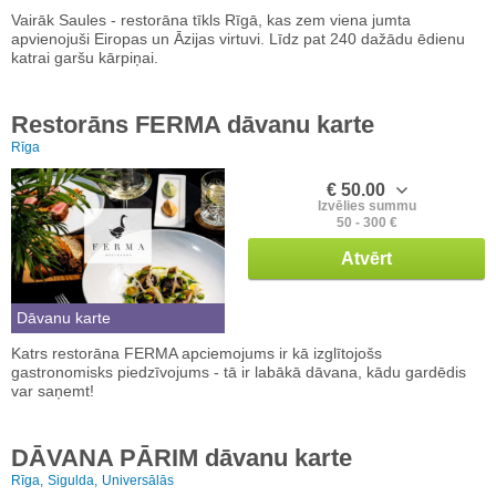
Vairāk Saules - restorāna tīkls Rīgā, kas zem viena jumta
apvienojuši Eiropas un Āzijas virtuvi. Līdz pat 240 dažādu ēdienu
katrai garšu kārpiņai.
Restorāns FERMA dāvanu karte
Rīga
€ 50.00
Izvēlies summu
50 - 300 €
Atvērt
Dāvanu karte
Katrs restorāna FERMA apciemojums ir kā izglītojošs
gastronomisks piedzīvojums - tā ir labākā dāvana, kādu gardēdis
var saņemt!
DĀVANA PĀRIM dāvanu karte
Rīga,
Sigulda,
Universālās