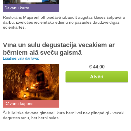
Dāvanu karte
Restorāns Majorenhoff piedāvā izbaudīt augstas klases šefpavāru
darbu, izvēloties iecienītāko ēdienu no pasaules daudzveidīgās
ēdienkartes.
Vīna un sulu degustācija vecākiem ar
bērniem alā sveču gaismā
Līgatnes vīna darītava:
€ 44.00
Atvērt
Dāvanu kupons
Šī ir lieliska dāvana ģimenei, kurā bērni vēl nav pilngadīgi - vecāki
degustēs vīnu, bet bērni sulas!