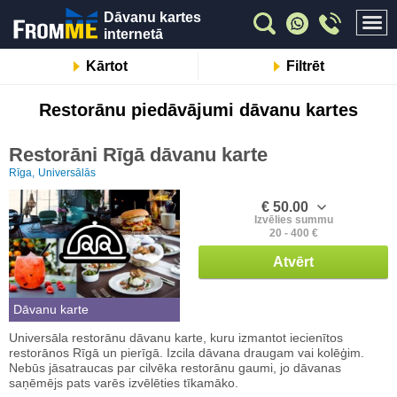
Dāvanu kartes
internetā
Kārtot
Filtrēt
Restorānu piedāvājumi dāvanu kartes
Restorāni Rīgā dāvanu karte
Rīga,
Universālās
€ 50.00
Izvēlies summu
20 - 400 €
Atvērt
Dāvanu karte
Universāla restorānu dāvanu karte, kuru izmantot iecienītos
restorānos Rīgā un pierīgā. Izcila dāvana draugam vai kolēģim.
Nebūs jāsatraucas par cilvēka restorānu gaumi, jo dāvanas
saņēmējs pats varēs izvēlēties tīkamāko.