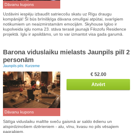
Dāvanu kupons
Uzdāvini iespēju izbaudīt satriecošu skatu uz Rīgu draugu
kompānijā! Šī būs brīnišķīga dāvana omulīgai atpūtai, svarīgiem
notikumiem un neaizmirstamām emocijām. Skyhouse Igloo ir
kupolveida iglu noma 23. stāva terasē jaunajā Filozofu Residence
projektā. Iglu ir apsildāms, un to var izmantot visa gada garumā.
Barona viduslaiku mielasts Jaunpils pilī 2
personām
Jaunpils pils:
Kurzeme
€ 52.00
Atvērt
Dāvanu kupons
Sātīga viduslaiku maltīte sveču gaismā ar saldo ēdienu un
atspirdzinošiem dzērieniem - alu, vīnu, kvasu no pils vēsajiem
pagrabiem.