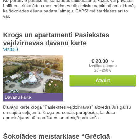
Korporatīvie pasākumi, komandas saliedēšana, kāzas vai privātās
ballītes – šokolādes meistarklases būs lielisks papildinājums. Runā,
ka šokolādes ēšana padara laimīgu. CAPS! meistarklases arī to
var.
Krogs un apartamenti Pasiekstes
vējdzirnavas dāvanu karte
Ventspils
€ 20.00
Izvēlies summu
20 - 250 €
Atvērt
Dāvanu karte
Dāvanu karte krogā “Pasiekstes vējdzirnavas” aizvedīs Jūs garšu
un sajūtu ceļojumā. Kroga personāls parūpēsies, lai Jūsu
apmeklējums būtu patīkams un atmiņā paliekošs.
Šokolādes meistarklase “Grēcīgā