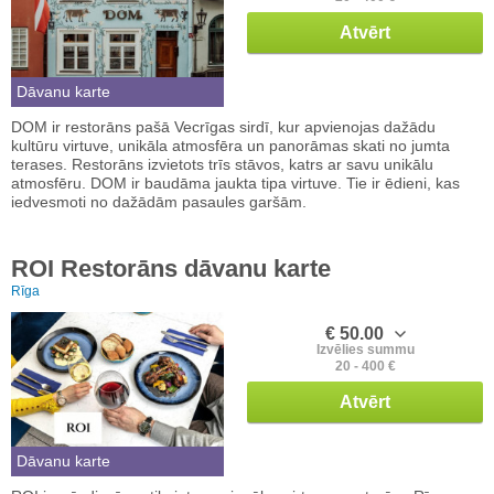
Atvērt
Dāvanu karte
DOM ir restorāns pašā Vecrīgas sirdī, kur apvienojas dažādu
kultūru virtuve, unikāla atmosfēra un panorāmas skati no jumta
terases. Restorāns izvietots trīs stāvos, katrs ar savu unikālu
atmosfēru. DOM ir baudāma jaukta tipa virtuve. Tie ir ēdieni, kas
iedvesmoti no dažādām pasaules garšām.
ROI Restorāns dāvanu karte
Rīga
€ 50.00
Izvēlies summu
20 - 400 €
Atvērt
Dāvanu karte