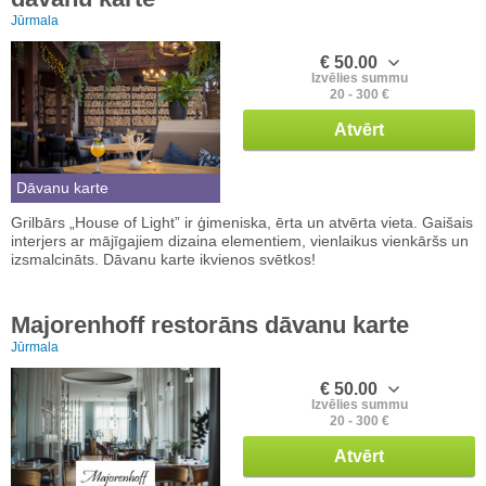
Jūrmala
€ 50.00
Izvēlies summu
20 - 300 €
Atvērt
Dāvanu karte
Grilbārs „House of Light” ir ģimeniska, ērta un atvērta vieta. Gaišais
interjers ar mājīgajiem dizaina elementiem, vienlaikus vienkāršs un
izsmalcināts. Dāvanu karte ikvienos svētkos!
Majorenhoff restorāns dāvanu karte
Jūrmala
€ 50.00
Izvēlies summu
20 - 300 €
Atvērt