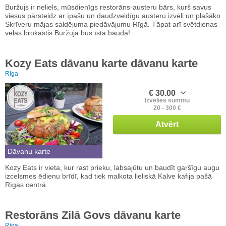
Buržujs ir neliels, mūsdienīgs restorāns-austeru bārs, kurš savus
viesus pārsteidz ar īpašu un daudzveidīgu austeru izvēli un plašāko
Skrīveru mājas saldējuma piedāvājumu Rīgā. Tāpat arī svētdienas
vēlās brokastis Buržujā būs īsta bauda!
Kozy Eats dāvanu karte dāvanu karte
Rīga
€ 30.00
Izvēlies summu
20 - 300 €
Atvērt
Dāvanu karte
Kozy Eats ir vieta, kur rast prieku, labsajūtu un baudīt garšīgu augu
izcelsmes ēdienu brīdī, kad tiek malkota lieliskā Kalve kafija pašā
Rīgas centrā.
Restorāns Zilā Govs dāvanu karte
Rīga