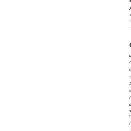
p
3
i
k
i
4
v
4
4
2
4
v
4
p
P
v
l