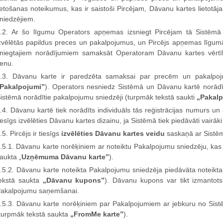
ietošanas noteikumus, kas ir saistoši Pircējam, Dāvanu kartes lietot
niedzējiem.
.2. Ar šo līgumu Operators apņemas izsniegt Pircējam tā Sistēmā
zvēlētās papildus preces un pakalpojumus, un Pircējs apņemas līgumā
niegtajiem norādījumiem samaksāt Operatoram Dāvanu kartes vērtī
enu.
.3. Dāvanu karte ir paredzēta samaksai par precēm un pakalpoj
Pakalpojumi”
). Operators nesniedz Sistēmā un Dāvanu kartē norā
istēmā norādītie pakalpojumu sniedzēji (turpmāk tekstā saukti
„Pakalp
.4. Dāvanu kartē tiek norādīts individuāls tās reģistrācijas numurs un a
iesīgs izvēlēties Dāvanu kartes dizainu, ja Sistēmā tiek piedāvāti vairāki 
.5. Pircējs ir tiesīgs
izvēlēties Dāvanu kartes veidu
saskaņā ar Sistēm
.5.1. Dāvanu karte norēķiniem ar noteiktu Pakalpojumu sniedzēju, kas
aukta „
Uzņēmuma Dāvanu karte”
).
.5.2. Dāvanu karte noteikta Pakalpojumu sniedzēja piedāvāta notei
ekstā saukta
„Dāvanu kupons”
). Dāvanu kupons var tikt izmantots
akalpojumu saņemšanai.
.5.3. Dāvanu karte norēķiniem par Pakalpojumiem ar jebkuru no Sis
turpmāk tekstā saukta
„FromMe karte”
).