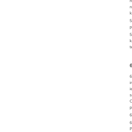
n
n
k
5
p
5
k
t
6
i
i
s
O
p
6
6
P