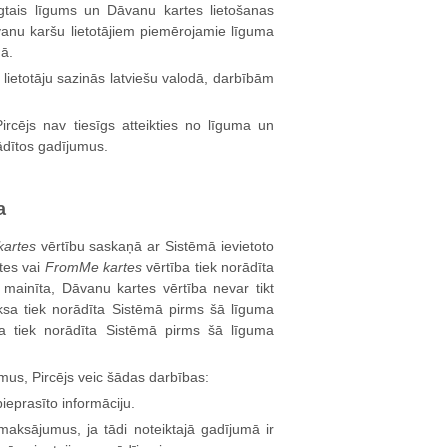
ēgtais līgums un Dāvanu kartes lietošanas
āvanu karšu lietotājiem piemērojamie līguma
dā.
lietotāju sazinās latviešu valodā, darbībām
ircējs nav tiesīgs atteikties no līguma un
ādītos gadījumus.
a
artes
vērtību saskaņā ar Sistēmā ievietoto
tes vai
FromMe kartes
vērtība tiek norādīta
mainīta, Dāvanu kartes vērtība nevar tikt
sa tiek norādīta Sistēmā pirms šā līguma
a tiek norādīta Sistēmā pirms šā līguma
mus, Pircējs veic šādas darbības:
ieprasīto informāciju.
aksājumus, ja tādi noteiktajā gadījumā ir