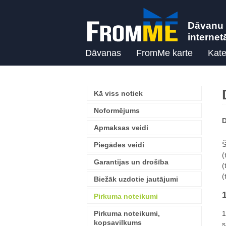
Dāvanu 
internet
Dāvanas
FromMe karte
Kate
Kā viss notiek
Noformējums
D
Apmaksas veidi
Š
Piegādes veidi
(
Garantijas un drošība
(
(
Biežāk uzdotie jautājumi
Pirkuma noteikumi
Pirkuma noteikumi,
1
kopsavilkums