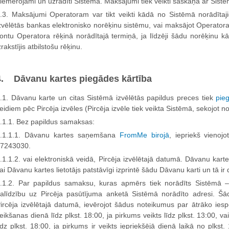
iemērojami un uzrādīti Sistēmā. Maksājumi tiek veikti saskaņā ar Sist
.3. Maksājumi Operatoram var tikt veikti kādā no Sistēmā norādītajie
zvēlētās bankas elektronisko norēķinu sistēmu, vai maksājot Operator
ontu Operatora rēķinā norādītajā termiņā, ja līdzēji šādu norēķinu kā
zrakstījis atbilstošu rēķinu.
4. Dāvanu kartes piegādes kārtība
.1. Dāvanu karte un citas Sistēmā izvēlētās papildus preces tiek
pie
eidiem pēc Pircēja izvēles (Pircēja izvēle tiek veikta Sistēmā, sekojot 
.1.1. Bez papildus samaksas:
.1.1.1. Dāvanu kartes saņemšana
FromMe birojā
, iepriekš vienoj
7243030.
.1.1.2. vai elektroniskā veidā, Pircēja izvēlētajā datumā. Dāvanu karte 
ai Dāvanu kartes lietotājs patstāvīgi izprintē šādu Dāvanu karti un tā i
.1.2. Par papildus samaksu, kuras apmērs tiek norādīts Sistēmā –
alīdzību uz Pircēja pasūtījuma anketā Sistēmā norādīto adresi. Š
ircēja izvēlētajā datumā, ievērojot šādus noteikumus par ātrāko ie
eikšanas dienā līdz plkst. 18:00, ja pirkums veikts līdz plkst. 13:00, v
īdz plkst. 18:00, ja pirkums ir veikts iepriekšējā dienā laikā no plkst.