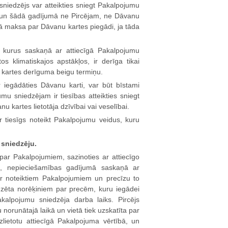
niedzējs var atteikties sniegt Pakalpojumu
, un šādā gadījumā ne Pircējam, ne Dāvanu
tā maksa par Dāvanu kartes piegādi, ja tāda
 kurus saskaņā ar attiecīgā Pakalpojumu
os klimatiskajos apstākļos, ir derīga tikai
u kartes derīguma beigu termiņu.
 iegādāties Dāvanu karti, var būt bīstami
umu sniedzējam ir tiesības atteikties sniegt
 kartes lietotāja dzīvībai vai veselībai.
ir tiesīgs noteikt Pakalpojumu veidus, kuru
 sniedzēju.
m par Pakalpojumiem, sazinoties ar attiecīgo
s), nepieciešamības gadījumā saskaņā ar
ar noteiktiem Pakalpojumiem un precīzu to
dzēta norēķiniem par precēm, kuru iegādei
kalpojumu sniedzēja darba laiks. Pircējs
norunātajā laikā un vietā tiek uzskatīta par
lietotu attiecīgā Pakalpojuma vērtībā, un