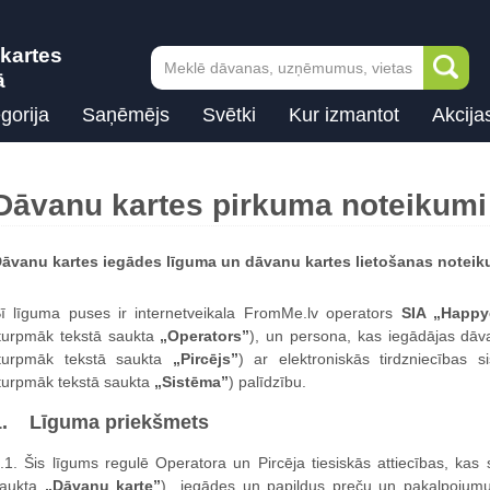
kartes
ā
gorija
Saņēmējs
Svētki
Kur izmantot
Akcija
Dāvanu kartes pirkuma noteikumi
āvanu kartes iegādes līguma un dāvanu kartes lietošanas noteik
ī līguma puses ir internetveikala FromMe.lv operators
SIA „Happy
turpmāk tekstā saukta
„Operators”
), un persona, kas iegādājas dāv
turpmāk tekstā saukta
„Pircējs”
) ar elektroniskās tirdzniecības 
turpmāk tekstā saukta
„Sistēma”
) palīdzību.
1. Līguma priekšmets
.1. Šis līgums regulē Operatora un Pircēja tiesiskās attiecības, kas
saukta
„Dāvanu karte”
) iegādes un papildus preču un pakalpojum