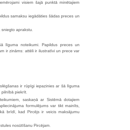
piemērojami visiem šajā punktā minētajiem
apildus samaksu iegādāties šādas preces un
 sniegto aprakstu.
 šā līguma noteikumi. Papildus preces un
 ir zināms: attēli ir ilustratīvi un prece var
slēgšanas ir rūpīgi iepazinies ar šā līguma
ilnībā piekrīt.
noteikumiem, saskaņā ar Sistēmā dotajiem
pliecinājuma formulējums var tikt mainīts,
kā brīdī, kad Pircējs ir veicis maksājumu
ēstules nosūtīšanu Pircējam.