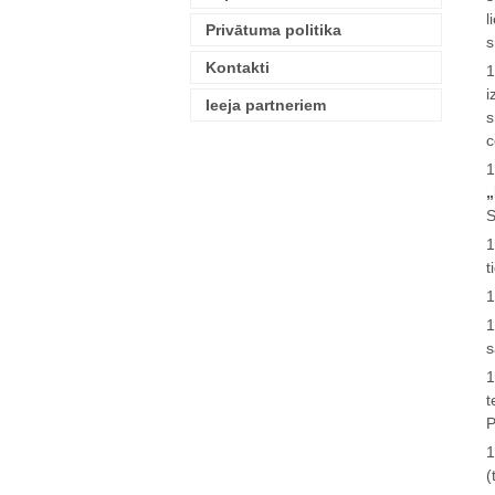
l
Privātuma politika
s
Kontakti
1
i
Ieeja partneriem
s
c
1
„
S
1
t
1
1
s
1
t
P
1
(