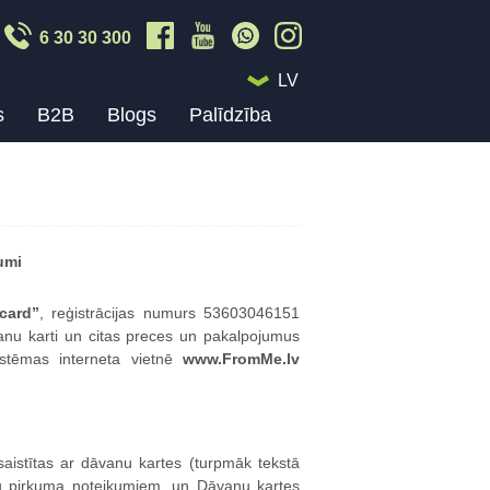
6 30 30 300
LV
s
B2B
Blogs
Palīdzība
umi
card”
, reģistrācijas numurs 53603046151
anu karti un citas preces un pakalpojumus
sistēmas interneta vietnē
www.FromMe.lv
 saistītas ar dāvanu kartes (turpmāk tekstā
u pirkuma noteikumiem, un Dāvanu kartes