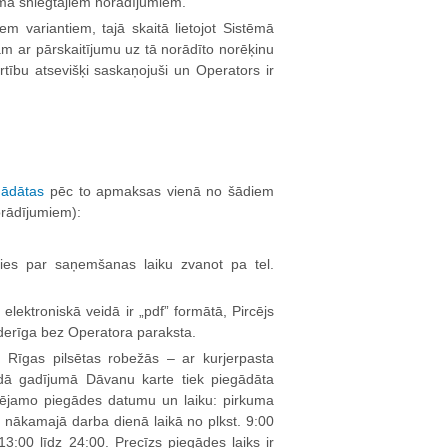
ēmā sniegtajiem norādījumiem.
m variantiem, tajā skaitā lietojot Sistēmā
am ar pārskaitījumu uz tā norādīto norēķinu
rtību atsevišķi saskaņojuši un Operators ir
gādātas
pēc to apmaksas vienā no šādiem
norādījumiem):
oties par saņemšanas laiku zvanot pa tel.
elektroniskā veidā ir „pdf” formātā, Pircējs
r derīga bez Operatora paraksta.
 Rīgas pilsētas robežās – ar kurjerpasta
ādā gadījumā Dāvanu karte tiek piegādāta
spējamo piegādes datumu un laiku: pirkuma
ai nākamajā darba dienā laikā no plkst. 9:00
 13:00 līdz 24:00. Precīzs piegādes laiks ir