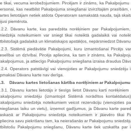
e tikai, vecuma ierobežojumiem. Pircējam ir zināms, ka Pakalpojumu s
ersonai, kas neatbilst Pakalpojuma sniegšanai izvirzītajām prasībām
artes lietotājam netiek atdota Operatoram samaksātā nauda, tajā skai
ijusi piemērota.
.2.2. Dāvanu karte, kas paredzēta norēķiniem par Pakalpojumiem,
niedzēja noteikumiem var sniegt tikai noteiktā gadalaikā vai noteikt
tbilstošajā gadalaikā un klimatiskajos apstākļos, nepārsniedzot Dāvan
.2.3. Sistēmā piedāvātie Pakalpojumi, kuru izmantošanai Pircējs var
eselībai un dzīvībai. Pircējs apliecina, ka tam ir zināms, ka Pakalpoj
akalpojumus, ja attiecīgo Pakalpojumu sniegšana izraisa draudus Dāvanu
.2.4. Operators patstāvīgi vai vienojoties ar Pakalpojumu sniedzēju 
pmaksai Dāvanu karte nav derīga.
.3. Dāvanu kartes lietošanas kārtība norēķiniem ar Pakalpojumu
.3.1. Dāvanu kartes lietotājs ir tiesīgs lietot Dāvanu karti norēķinie
akalpojumu sniedzēju (izmantojot Sistēmā norādītos kontaktdatu
akalpojumu sniedzēja noteikumiem veicot rezervāciju (vienojoties p
niegšanas laiku un vietu), izņemot gadījumus, ja Dāvanu karte pare
askaņā ar Pakalpojumu sniedzēja noteikumiem ir jāievēro tikai Pa
pliecina savu piekrišanu tam, ka neierašanās ar Pakalpojumu sniedzēju 
tbilstošu Pakalpojumu sniegšanu, Dāvanu karte tiek uzskatīta par iz