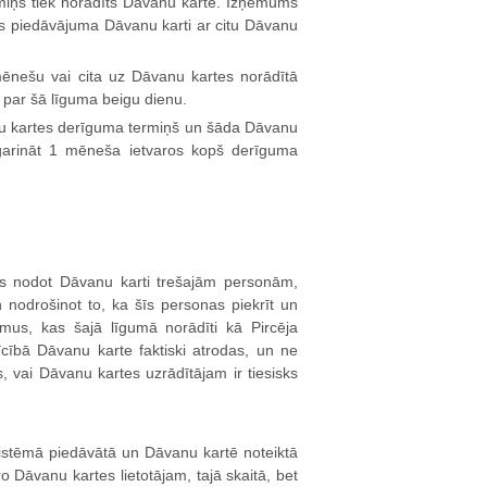
iņš tiek norādīts Dāvanu kartē. Izņēmums
jas piedāvājuma Dāvanu karti ar citu Dāvanu
ēnešu vai cita uz Dāvanu kartes norādītā
par šā līguma beigu dienu.
u kartes derīguma termiņš un šāda Dāvanu
agarināt 1 mēneša ietvaros kopš derīguma
sīgs nodot Dāvanu karti trešajām personām,
nodrošinot to, ka šīs personas piekrīt un
umus, kas šajā līgumā norādīti kā Pircēja
īcībā Dāvanu karte faktiski atrodas, un ne
vai Dāvanu kartes uzrādītājam ir tiesisks
r Sistēmā piedāvātā un Dāvanu kartē noteiktā
Dāvanu kartes lietotājam, tajā skaitā, bet