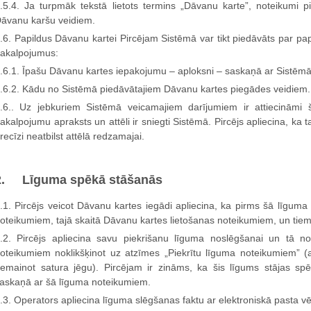
.5.4. Ja turpmāk tekstā lietots termins „Dāvanu karte”, noteikumi 
āvanu karšu veidiem.
.6. Papildus Dāvanu kartei Pircējam Sistēmā var tikt piedāvāts par p
akalpojumus:
.6.1. Īpašu Dāvanu kartes iepakojumu – aploksni – saskaņā ar Sistēmā
.6.2. Kādu no Sistēmā piedāvātajiem Dāvanu kartes piegādes veidiem.
.6.. Uz jebkuriem Sistēmā veicamajiem darījumiem ir attiecināmi
akalpojumu apraksts un attēli ir sniegti Sistēmā. Pircējs apliecina, ka tam
recīzi neatbilst attēlā redzamajai.
2. Līguma spēkā stāšanās
.1. Pircējs veicot Dāvanu kartes iegādi apliecina, ka pirms šā līguma 
oteikumiem, tajā skaitā Dāvanu kartes lietošanas noteikumiem, un tiem p
.2. Pircējs apliecina savu piekrišanu līguma noslēgšanai un tā 
oteikumiem noklikšķinot uz atzīmes „Piekrītu līguma noteikumiem” (a
emainot satura jēgu). Pircējam ir zināms, ka šis līgums stājas spē
askaņā ar šā līguma noteikumiem.
.3. Operators apliecina līguma slēgšanas faktu ar elektroniskā pasta v