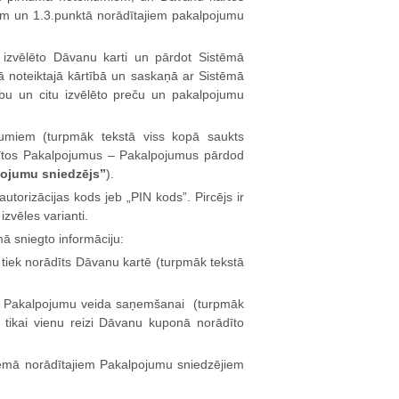
ājam un 1.3.punktā norādītajiem pakalpojumu
 izvēlēto Dāvanu karti un pārdot Sistēmā
 noteiktajā kārtībā un saskaņā ar Sistēmā
bu un citu izvēlēto preču un pakalpojumu
umiem (turpmāk tekstā viss kopā saukts
dītos Pakalpojumus – Pakalpojumus pārdod
ojumu sniedzējs”
).
utorizācijas kods jeb „PIN kods”. Pircējs ir
izvēles varianti.
ā sniegto informāciju:
 tiek norādīts Dāvanu kartē (turpmāk tekstā
kta Pakalpojumu veida saņemšanai (turpmāk
 tikai vienu reizi Dāvanu kuponā norādīto
tēmā norādītajiem Pakalpojumu sniedzējiem