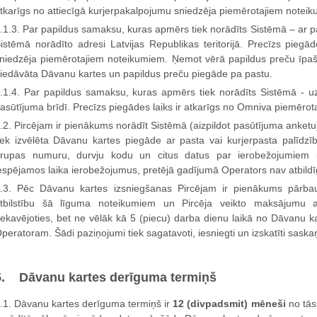
tkarīgs no attiecīgā kurjerpakalpojumu sniedzēja piemērotajiem notei
.1.3. Par papildus samaksu, kuras apmērs tiek norādīts Sistēmā – ar p
istēmā norādīto adresi Latvijas Republikas teritorijā. Precīzs piegā
niedzēja piemērotajiem noteikumiem. Ņemot vērā papildus preču īpaš
iedāvāta Dāvanu kartes un papildus preču piegāde pa pastu.
.1.4. Par papildus samaksu, kuras apmērs tiek norādīts Sistēmā - uz
asūtījuma brīdī. Precīzs piegādes laiks ir atkarīgs no Omniva piemēro
.2. Pircējam ir pienākums norādīt Sistēmā (aizpildot pasūtījuma anketu
iek izvēlēta Dāvanu kartes piegāde ar pasta vai kurjerpasta palīdzī
rupas numuru, durvju kodu un citus datus par ierobežojumiem iek
espējamos laika ierobežojumus, pretējā gadījumā Operators nav atbildī
.3. Pēc Dāvanu kartes izsniegšanas Pircējam ir pienākums pārbau
tbilstību šā līguma noteikumiem un Pircēja veikto maksājumu 
ekavējoties, bet ne vēlāk kā 5 (piecu) darba dienu laikā no Dāvanu k
peratoram. Šādi paziņojumi tiek sagatavoti, iesniegti un izskatīti sask
5. Dāvanu kartes derīguma termiņš
.1. Dāvanu kartes derīguma termiņš ir
12 (divpadsmit) mēneši
no tās