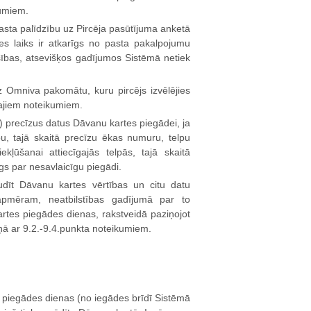
kumiem.
asta palīdzību uz Pircēja pasūtījuma anketā
des laiks ir atkarīgs no pasta pakalpojumu
ības, atsevišķos gadījumos Sistēmā netiek
 Omniva pakomātu, kuru pircējs izvēlējies
tajiem noteikumiem.
) precīzus datus Dāvanu kartes piegādei, ja
bu, tajā skaitā precīzu ēkas numuru, telpu
ļūšanai attiecīgajās telpās, tajā skaitā
gs par nesavlaicīgu piegādi.
dīt Dāvanu kartes vērtības un citu datu
apmēram, neatbilstības gadījumā par to
artes piegādes dienas, rakstveidā paziņojot
aņā ar 9.2.-9.4.punkta noteikumiem.
 piegādes dienas (no iegādes brīdī Sistēmā