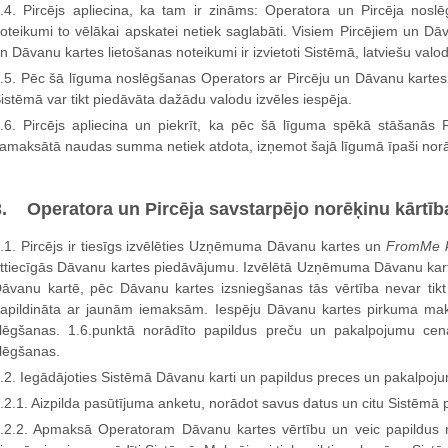
.4. Pircējs apliecina, ka tam ir zināms: Operatora un Pircēja nosl
oteikumi to vēlākai apskatei netiek saglabāti. Visiem Pircējiem un D
n Dāvanu kartes lietošanas noteikumi ir izvietoti Sistēmā, latviešu valo
.5. Pēc šā līguma noslēgšanas Operators ar Pircēju un Dāvanu kartes 
istēmā var tikt piedāvāta dažādu valodu izvēles iespēja.
.6. Pircējs apliecina un piekrīt, ka pēc šā līguma spēkā stāšanās P
amaksātā naudas summa netiek atdota, izņemot šajā līgumā īpaši nor
3. Operatora un Pircēja savstarpējo norēķinu kārtīb
.1. Pircējs ir tiesīgs izvēlēties Uzņēmuma Dāvanu kartes un
FromMe k
ttiecīgās Dāvanu kartes piedāvājumu. Izvēlētā Uzņēmuma Dāvanu kar
āvanu kartē, pēc Dāvanu kartes izsniegšanas tās vērtība nevar tikt 
apildināta ar jaunām iemaksām. Iespēju Dāvanu kartes pirkuma mak
lēgšanas. 1.6.punktā norādīto papildus preču un pakalpojumu cen
lēgšanas.
.2. Iegādājoties Sistēmā Dāvanu karti un papildus preces un pakalpoju
.2.1. Aizpilda pasūtījuma anketu, norādot savus datus un citu Sistēmā p
.2.2. Apmaksā Operatoram Dāvanu kartes vērtību un veic papildus m