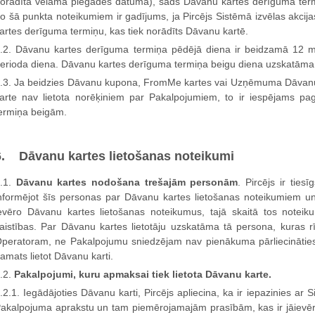
orādītā vēlamā piegādes datuma), šāds Dāvanu kartes derīguma term
o šā punkta noteikumiem ir gadījums, ja Pircējs Sistēmā izvēlas akci
artes derīguma termiņu, kas tiek norādīts Dāvanu kartē.
.2. Dāvanu kartes derīguma termiņa pēdējā diena ir beidzamā 12 m
erioda diena. Dāvanu kartes derīguma termiņa beigu diena uzskatāma 
.3. Ja beidzies Dāvanu kupona, FromMe kartes vai Uzņēmuma Dāvan
arte nav lietota norēķiniem par Pakalpojumiem, to ir iespējams p
ermiņa beigām.
6. Dāvanu kartes lietošanas noteikumi
.1.
Dāvanu kartes nodošana trešajām personām
. Pircējs ir tie
nformējot šīs personas par Dāvanu kartes lietošanas noteikumiem un 
evēro Dāvanu kartes lietošanas noteikumus, tajā skaitā tos noteik
aistības. Par Dāvanu kartes lietotāju uzskatāma tā persona, kuras r
peratoram, ne Pakalpojumu sniedzējam nav pienākuma pārliecināties, 
amats lietot Dāvanu karti.
.2.
Pakalpojumi, kuru apmaksai tiek lietota Dāvanu karte.
.2.1. Iegādājoties Dāvanu karti, Pircējs apliecina, ka ir iepazinies a
akalpojuma aprakstu un tam piemērojamajām prasībām, kas ir jāievēro 