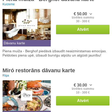
Kurzeme
€ 50.00
Izvēlies summu
30 - 300 €
Atvērt
Dāvanu karte
Piena muiža - Berghof piedāvā izbaudīt neaizmirstamas emocijas.
Peldoties piena upē, izbaudi burvīgu atpūtu un atgūsti jaunību!
Miró restorāns dāvanu karte
Rīga
€ 30.00
Izvēlies summu
10 - 300 €
Atvērt