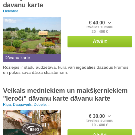
dāvanu karte
Lielvārde
€ 40.00
Izvēlies summu
20 - 400 €
Atvērt
Dāvanu karte
Rožlejas ir stādu audzētava, kurā vari iegādāties dažādus krūmus
un puķes sava dārza skaistumam.
Veikals medniekiem un makšķerniekiem
"Ieroči" dāvanu karte dāvanu karte
Rīga,
Daugavpils,
Dobele, ...
€ 30.00
Izvēlies summu
10 - 400 €
Atvērt