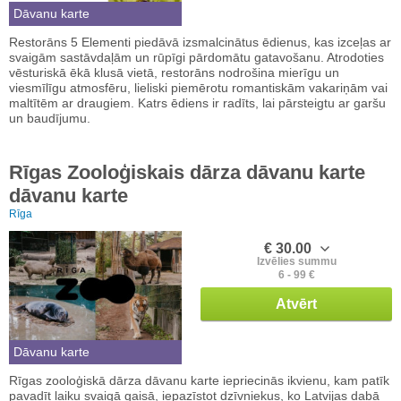
Dāvanu karte
Restorāns 5 Elementi piedāvā izsmalcinātus ēdienus, kas izceļas ar
svaigām sastāvdaļām un rūpīgi pārdomātu gatavošanu. Atrodoties
vēsturiskā ēkā klusā vietā, restorāns nodrošina mierīgu un
viesmīlīgu atmosfēru, lieliski piemērotu romantiskām vakariņām vai
maltītēm ar draugiem. Katrs ēdiens ir radīts, lai pārsteigtu ar garšu
un baudījumu.
Rīgas Zooloģiskais dārza dāvanu karte
dāvanu karte
Rīga
€ 30.00
Izvēlies summu
6 - 99 €
Atvērt
Dāvanu karte
Rīgas zooloģiskā dārza dāvanu karte iepriecinās ikvienu, kam patīk
pavadīt laiku svaigā gaisā, iepazīstot dzīvniekus, ko Latvijas dabā