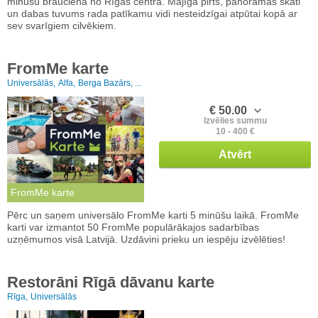
minūšu braucienā no Rīgas centra. Mājīga pirts, panorāmas skati
un dabas tuvums rada patīkamu vidi nesteidzīgai atpūtai kopā ar
sev svarīgiem cilvēkiem.
FromMe karte
Universālās,
Alfa,
Berga Bazārs, ...
€ 50.00
Izvēlies summu
10 - 400 €
Atvērt
FromMe karte
Pērc un saņem universālo FromMe karti 5 minūšu laikā. FromMe
karti var izmantot 50 FromMe populārākajos sadarbības
uzņēmumos visā Latvijā. Uzdāvini prieku un iespēju izvēlēties!
Restorāni Rīgā dāvanu karte
Rīga,
Universālās