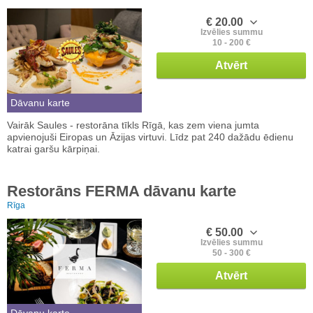
€ 20.00
Izvēlies summu
10 - 200 €
Atvērt
Dāvanu karte
Vairāk Saules - restorāna tīkls Rīgā, kas zem viena jumta
apvienojuši Eiropas un Āzijas virtuvi. Līdz pat 240 dažādu ēdienu
katrai garšu kārpiņai.
Restorāns FERMA dāvanu karte
Rīga
€ 50.00
Izvēlies summu
50 - 300 €
Atvērt