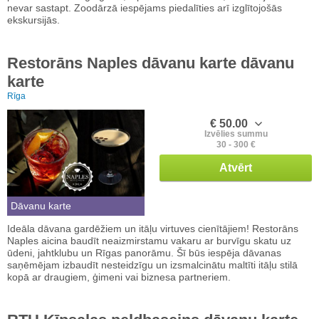
nevar sastapt. Zoodārzā iespējams piedalīties arī izglītojošās
ekskursijās.
Restorāns Naples dāvanu karte dāvanu
karte
Rīga
€ 50.00
Izvēlies summu
30 - 300 €
Atvērt
Dāvanu karte
Ideāla dāvana gardēžiem un itāļu virtuves cienītājiem! Restorāns
Naples aicina baudīt neaizmirstamu vakaru ar burvīgu skatu uz
ūdeni, jahtklubu un Rīgas panorāmu. Šī būs iespēja dāvanas
saņēmējam izbaudīt nesteidzīgu un izsmalcinātu maltīti itāļu stilā
kopā ar draugiem, ģimeni vai biznesa partneriem.