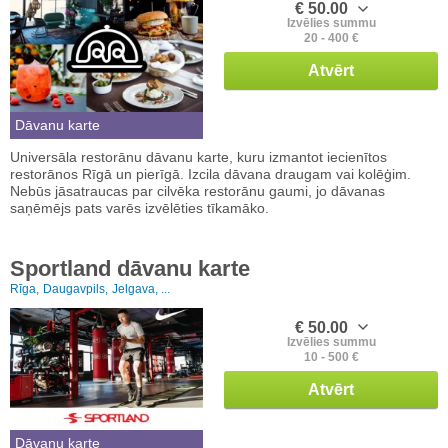
€ 50.00
Izvēlies summu
20 - 400 €
Atvērt
Dāvanu karte
Universāla restorānu dāvanu karte, kuru izmantot iecienītos
restorānos Rīgā un pierīgā. Izcila dāvana draugam vai kolēģim.
Nebūs jāsatraucas par cilvēka restorānu gaumi, jo dāvanas
saņēmējs pats varēs izvēlēties tīkamāko.
Sportland dāvanu karte
Rīga,
Daugavpils,
Jelgava, ...
€ 50.00
Izvēlies summu
10 - 500 €
Atvērt
Dāvanu karte