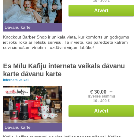
10 - 300 €
Atvērt
Dāvanu karte
Knockout Barber Shop ir unikāla vieta, kur komforts un godīgums
iet roku rokā ar lielisku servisu. Tā ir vieta, kas paredzēta katram
sevi cienošam vīrietim - uzdāvini viņam labāko!
Es Mīlu Kafiju interneta veikals dāvanu
karte dāvanu karte
Interneta veikali
€ 30.00
Izvēlies summu
10 - 400 €
Atvērt
Dāvanu karte
Kafija, kafijas automāti, un viss kafijas pagatavošanai. Kafijas