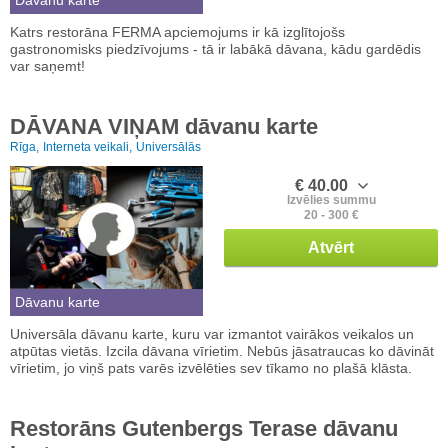
Dāvanu karte
Katrs restorāna FERMA apciemojums ir kā izglītojošs
gastronomisks piedzīvojums - tā ir labākā dāvana, kādu gardēdis
var saņemt!
DĀVANA VIŅAM dāvanu karte
Rīga,
Interneta veikali,
Universālās
€ 40.00
Izvēlies summu
20 - 300 €
Atvērt
Dāvanu karte
Universāla dāvanu karte, kuru var izmantot vairākos veikalos un
atpūtas vietās. Izcila dāvana vīrietim. Nebūs jāsatraucas ko dāvināt
vīrietim, jo viņš pats varēs izvēlēties sev tīkamo no plašā klāsta.
Restorāns Gutenbergs Terase dāvanu