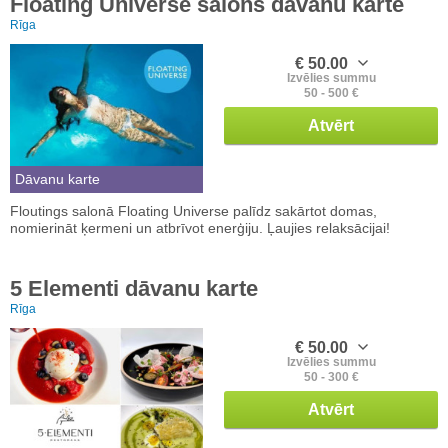
Floating Universe salons dāvanu karte
Rīga
€ 50.00
Izvēlies summu
50 - 500 €
Atvērt
Dāvanu karte
Floutings salonā Floating Universe palīdz sakārtot domas,
nomierināt ķermeni un atbrīvot enerģiju. Ļaujies relaksācijai!
5 Elementi dāvanu karte
Rīga
€ 50.00
Izvēlies summu
50 - 300 €
Atvērt