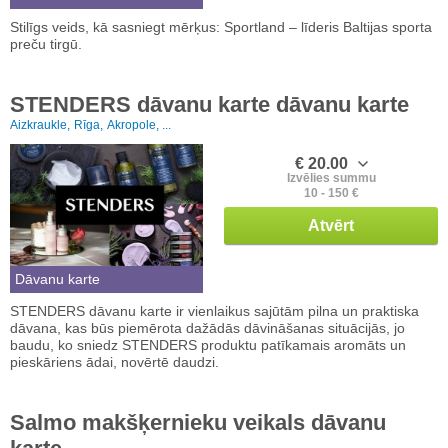
Stilīgs veids, kā sasniegt mērķus: Sportland – līderis Baltijas sporta
preču tirgū.
STENDERS dāvanu karte dāvanu karte
Aizkraukle,
Rīga,
Akropole, ...
€ 20.00
Izvēlies summu
10 - 150 €
Atvērt
Dāvanu karte
STENDERS dāvanu karte ir vienlaikus sajūtām pilna un praktiska
dāvana, kas būs piemērota dažādās dāvināšanas situācijās, jo
baudu, ko sniedz STENDERS produktu patīkamais aromāts un
pieskāriens ādai, novērtē daudzi.
Salmo makšķernieku veikals dāvanu