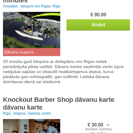
minūtes
Aviastars - lidojumi virs Rīgas:
Rīga
€ 90.00
Atvērt
Dāvanu kupons
20 minūšu garš lidojums ar deltaplānu virs Rīgas notiek
pieredzējuša pilota vadībā. Dāvanu kartes saņēmējs varēs izjust
nebijušas sajūtas un izbaudīt neatkārtojamus skatus, kurus
piedāvās gan nofotografēt, gan nofilmēt. Lieliska dāvana
dzimšanas dienā vai izlaidumā.
Knockout Barber Shop dāvanu karte
dāvanu karte
Rīga,
Jelgava,
Galerija centrs
€ 30.00
Izvēlies summu