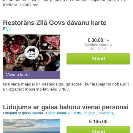
dreifētu izplatījumā.
Restorāns Zilā Govs dāvanu karte
Rīga
€ 30.00
Izvēlies summu
20 - 300 €
Atvērt
Dāvanu karte
Īstā vieta mājīgai un nesteidzīgai gaisotnei, kur iespējams nobaudīt
un izgaršot moderno latviešu virtuvi.
Lidojums ar gaisa balonu vienai personai
Lidojumi ar gaisa balonu - GaisaBaloni.lv:
Cēsis,
Jelgava,
Jēkabpils, ...
€ 165.00
Atvērt