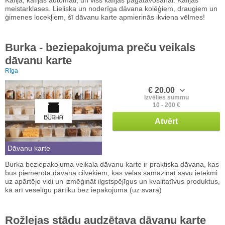
meistarklases. Lieliska un noderīga dāvana kolēģiem, draugiem un
ģimenes locekļiem, šī dāvanu karte apmierinās ikviena vēlmes!
Burka - beziepakojuma preču veikals
dāvanu karte
Rīga
€ 20.00
Izvēlies summu
10 - 200 €
Atvērt
Dāvanu karte
Burka beziepakojuma veikala dāvanu karte ir praktiska dāvana, kas
būs piemērota dāvana cilvēkiem, kas vēlas samazināt savu ietekmi
uz apārtējo vidi un izmēģināt ilgstspējīgus un kvalitatīvus produktus,
kā arī veselīgu pārtiku bez iepakojuma (uz svara)
Rožlejas stādu audzētava dāvanu karte