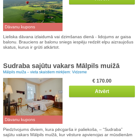
Dāvanu kupons
Lieliska dāvana izlaidumā vai dzimšanas dienā - lidojums ar gaisa
balonu. Brauciens ar balonu sniegs iespēju redzēt elpu aizraujošus
skatus, kurus ir grūti atkārtot.
Sudraba sajūtu vakars Mālpils muižā
Mālpils muiža – vieta skaistiem mirkļiem:
Vidzeme
€ 170.00
Atvērt
Dāvanu kupons
Piedzīvojums diviem, kura pēcgarša ir paliekoša, – “Sudraba”
sajūtu vakars Mālpils muižā, kur vēsture apvienojas ar mūsdienām