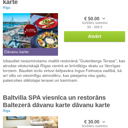
karte
Rīga
€ 50.00
Izvēlies summu
30 - 300 €
Atvērt
Dāvanu karte
Izbaudiet neaizmirstamu maltīti restorānā "Gutenbergs Terase", kas
atrodas vēsturiskajā Rīgas centrā ar brīnišķīgu skatu uz Vecrīgas
torņiem. Baudiet izcilu virtuvi šefpavāra Ingus Felmaņa vadībā, kā
arī siltu un viesmīlīgu atmosfēru, kas pieejama visu gadu,
pateicoties stiklotajai terasei un kamīnam.
Baltvilla SPA viesnīca un restorāns
Baltezerā dāvanu karte dāvanu karte
Rīga
€ 30.00
Izvēlies summu