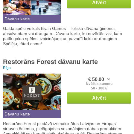
Atvērt
Dāvanu karte
Galda spēļu veikals Brain Games – lieliska dāvana ģimenei,
absolventam vai draugam. Dāvanu karte, ko novērtēs visi, kam
patīk galda spēles, izaicinājumi un pavadīt laiku ar draugiem.
Spēlēju, tātad esmu!
Restorāns Forest dāvanu karte
Rīga
€ 50.00
Izvēlies summu
50 - 300 €
Atvērt
Dāvanu karte
Restorāns Forest piedāvā izsmalcinātus Latvijas un Eiropas
virtuves ēdienus, pielāgojoties sezonālajiem dabas produktiem.
Apmeklētāji var baudīt plašu dzērienu izvēli. Restorāns atrodas