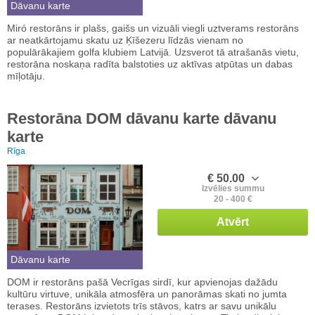
Dāvanu karte
Miró restorāns ir plašs, gaišs un vizuāli viegli uztverams restorāns
ar neatkārtojamu skatu uz Ķīšezeru līdzās vienam no
populārākajiem golfa klubiem Latvijā. Uzsverot tā atrašanās vietu,
restorāna noskaņa radīta balstoties uz aktīvas atpūtas un dabas
mīļotāju.
Restorāna DOM dāvanu karte dāvanu
karte
Rīga
€ 50.00
Izvēlies summu
20 - 400 €
Atvērt
Dāvanu karte
DOM ir restorāns pašā Vecrīgas sirdī, kur apvienojas dažādu
kultūru virtuve, unikāla atmosfēra un panorāmas skati no jumta
terases. Restorāns izvietots trīs stāvos, katrs ar savu unikālu