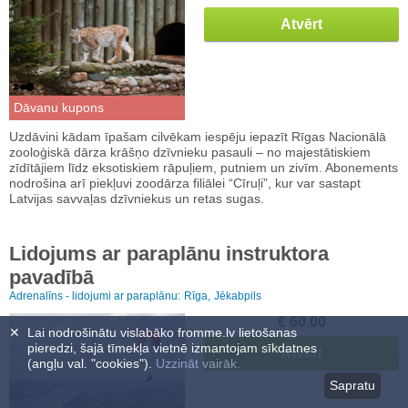
Atvērt
Dāvanu kupons
Uzdāvini kādam īpašam cilvēkam iespēju iepazīt Rīgas Nacionālā
zooloģiskā dārza krāšņo dzīvnieku pasauli – no majestātiskiem
zīdītājiem līdz eksotiskiem rāpuļiem, putniem un zivīm. Abonements
nodrošina arī piekļuvi zoodārza filiālei “Cīruļi”, kur var sastapt
Latvijas savvaļas dzīvniekus un retas sugas.
Lidojums ar paraplānu instruktora
pavadībā
Adrenalīns - lidojumi ar paraplānu:
Rīga,
Jēkabpils
€ 60.00
✕
Lai nodrošinātu vislabāko fromme.lv lietošanas
pieredzi, šajā tīmekļa vietnē izmantojam sīkdatnes
Atvērt
(angļu val. "cookies").
Uzzināt vairāk.
Sapratu