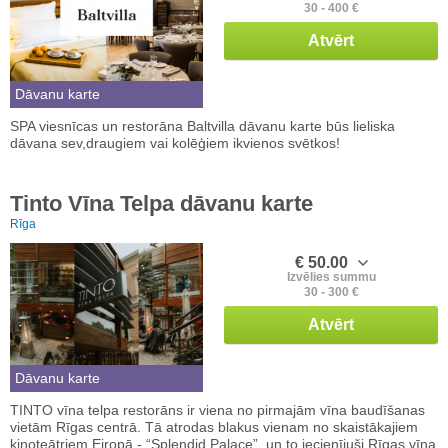
30 - 400 €
Atvērt
Dāvanu karte
SPA viesnīcas un restorāna Baltvilla dāvanu karte būs lieliska
dāvana sev,draugiem vai kolēģiem ikvienos svētkos!
Tinto Vīna Telpa dāvanu karte
Rīga
€ 50.00
Izvēlies summu
30 - 300 €
Atvērt
Dāvanu karte
TINTO vīna telpa restorāns ir viena no pirmajām vīna baudīšanas
vietām Rīgas centrā. Tā atrodas blakus vienam no skaistākajiem
kinoteātriem Eiropā - “Splendid Palace”, un to iecienījuši Rīgas vīna