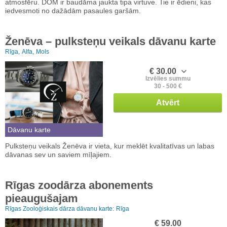
atmosfēru. DOM ir baudāma jaukta tipa virtuve. Tie ir ēdieni, kas
iedvesmoti no dažādām pasaules garšām.
Ženēva – pulksteņu veikals dāvanu karte
Rīga,
Alfa,
Mols
€ 30.00
Izvēlies summu
30 - 500 €
Atvērt
Dāvanu karte
Pulksteņu veikals Ženēva ir vieta, kur meklēt kvalitatīvas un labas
dāvanas sev un saviem mīļajiem.
Rīgas zoodārza abonements
pieaugušajam
Rīgas Zooloģiskais dārza dāvanu karte:
Rīga
€ 59.00