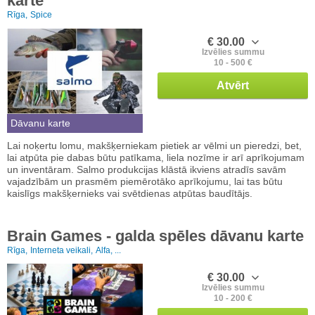
karte
Rīga,
Spice
€ 30.00
Izvēlies summu
10 - 500 €
Atvērt
Dāvanu karte
Lai noķertu lomu, makšķerniekam pietiek ar vēlmi un pieredzi, bet,
lai atpūta pie dabas būtu patīkama, liela nozīme ir arī aprīkojumam
un inventāram. Salmo produkcijas klāstā ikviens atradīs savām
vajadzībām un prasmēm piemērotāko aprīkojumu, lai tas būtu
kaislīgs makšķernieks vai svētdienas atpūtas baudītājs.
Brain Games - galda spēles dāvanu karte
Rīga,
Interneta veikali,
Alfa, ...
€ 30.00
Izvēlies summu
10 - 200 €