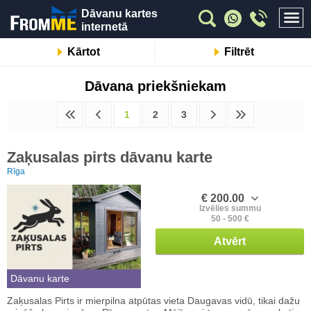
Dāvanu kartes
internetā
Kārtot
Filtrēt
Dāvana priekšniekam
1
2
3
Zaķusalas pirts dāvanu karte
Rīga
€ 200.00
Izvēlies summu
50 - 500 €
Atvērt
Dāvanu karte
Zaķusalas Pirts ir mierpilna atpūtas vieta Daugavas vidū, tikai dažu