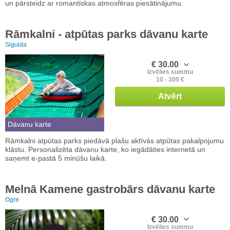
un pārsteidz ar romantiskas atmosfēras piesātinājumu.
Rāmkalni - atpūtas parks dāvanu karte
Sigulda
€ 30.00
Izvēlies summu
10 - 300 €
Atvērt
Dāvanu karte
Rāmkalni atpūtas parks piedāvā plašu aktīvās atpūtas pakalpojumu
klāstu. Personalizēta dāvanu karte, ko iegādāties internetā un
saņemt e-pastā 5 minūšu laikā.
Melnā Kamene gastrobārs dāvanu karte
Ogre
€ 30.00
Izvēlies summu