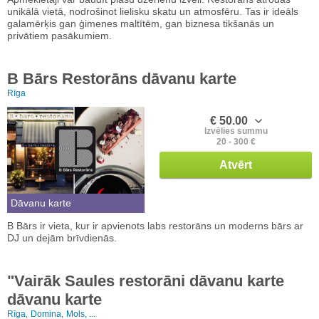
unikālā vietā, nodrošinot lielisku skatu un atmosfēru. Tas ir ideāls
galamērķis gan ģimenes maltītēm, gan biznesa tikšanās un
privātiem pasākumiem.
B Bārs Restorāns dāvanu karte
Rīga
€ 50.00
Izvēlies summu
20 - 300 €
Atvērt
Dāvanu karte
B Bārs ir vieta, kur ir apvienots labs restorāns un moderns bārs ar
DJ un dejām brīvdienās.
"Vairāk Saules restorāni dāvanu karte
dāvanu karte
Rīga,
Domina,
Mols, ...