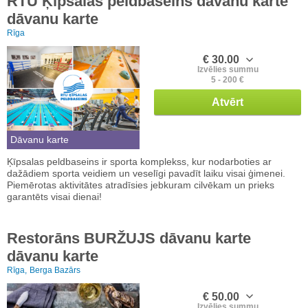
RTU Ķīpsalas peldbaseins dāvanu karte
dāvanu karte
Rīga
€ 30.00
Izvēlies summu
5 - 200 €
Atvērt
Dāvanu karte
Ķīpsalas peldbaseins ir sporta komplekss, kur nodarboties ar
dažādiem sporta veidiem un veselīgi pavadīt laiku visai ģimenei.
Piemērotas aktivitātes atradīsies jebkuram cilvēkam un prieks
garantēts visai dienai!
Restorāns BURŽUJS dāvanu karte
dāvanu karte
Rīga,
Berga Bazārs
€ 50.00
Izvēlies summu