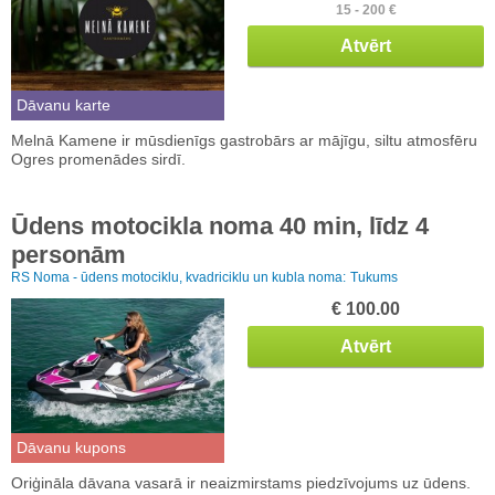
15 - 200 €
Atvērt
Dāvanu karte
Melnā Kamene ir mūsdienīgs gastrobārs ar mājīgu, siltu atmosfēru
Ogres promenādes sirdī.
Ūdens motocikla noma 40 min, līdz 4
personām
RS Noma - ūdens motociklu, kvadriciklu un kubla noma:
Tukums
€ 100.00
Atvērt
Dāvanu kupons
Oriģināla dāvana vasarā ir neaizmirstams piedzīvojums uz ūdens.