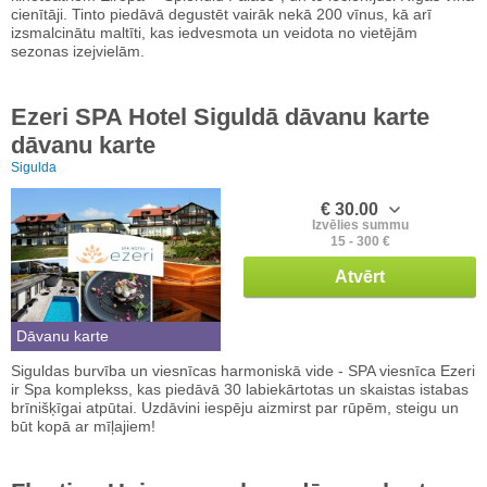
cienītāji. Tinto piedāvā degustēt vairāk nekā 200 vīnus, kā arī
izsmalcinātu maltīti, kas iedvesmota un veidota no vietējām
sezonas izejvielām.
Ezeri SPA Hotel Siguldā dāvanu karte
dāvanu karte
Sigulda
€ 30.00
Izvēlies summu
15 - 300 €
Atvērt
Dāvanu karte
Siguldas burvība un viesnīcas harmoniskā vide - SPA viesnīca Ezeri
ir Spa komplekss, kas piedāvā 30 labiekārtotas un skaistas istabas
brīnišķīgai atpūtai. Uzdāvini iespēju aizmirst par rūpēm, steigu un
būt kopā ar mīļajiem!