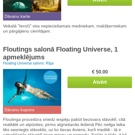
Dāvanu karte
Veikalā "Ieroči" viss nepieciešamais medniekam, makšķerniekam
un pārgājienu cienītājam.
Floutings salonā Floating Universe, 1
apmeklējums
Floating Universe salons:
Rīga
€ 50.00
Atvērt
Dāvanu kupons
Floutinga procedūra sniedz iespēju pabūt bezsvara stāvoklī, citā
realitātē un atpūsties, pirms atgriešanās ikdienā.Pēc neilga laika
tiks sasniegts stāvoklis, uz ko tiecas ikviens, kurš meditē - tā ir
uzturēšanās stāvoklī starp miegu un nomodu. Sajūta ir tāda, it kā