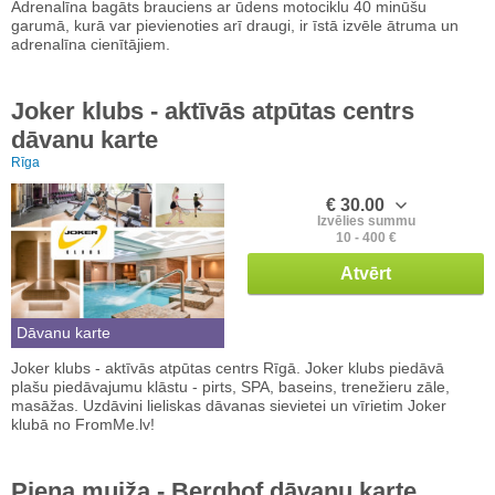
Adrenalīna bagāts brauciens ar ūdens motociklu 40 minūšu
garumā, kurā var pievienoties arī draugi, ir īstā izvēle ātruma un
adrenalīna cienītājiem.
Joker klubs - aktīvās atpūtas centrs
dāvanu karte
Rīga
€ 30.00
Izvēlies summu
10 - 400 €
Atvērt
Dāvanu karte
Joker klubs - aktīvās atpūtas centrs Rīgā. Joker klubs piedāvā
plašu piedāvajumu klāstu - pirts, SPA, baseins, trenežieru zāle,
masāžas. Uzdāvini lieliskas dāvanas sievietei un vīrietim Joker
klubā no FromMe.lv!
Piena muiža - Berghof dāvanu karte