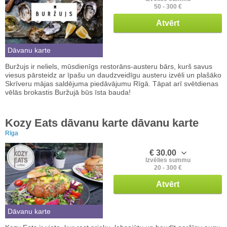
50 - 300 €
Atvērt
Dāvanu karte
Buržujs ir neliels, mūsdienīgs restorāns-austeru bārs, kurš savus
viesus pārsteidz ar īpašu un daudzveidīgu austeru izvēli un plašāko
Skrīveru mājas saldējuma piedāvājumu Rīgā. Tāpat arī svētdienas
vēlās brokastis Buržujā būs īsta bauda!
Kozy Eats dāvanu karte dāvanu karte
Rīga
€ 30.00
Izvēlies summu
20 - 300 €
Atvērt
Dāvanu karte