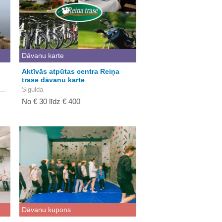
Dāvanu karte
Aktīvās atpūtas centra Reiņa
trase dāvanu karte
...
Sigulda
No € 30 līdz € 400
Dāvanu kupons