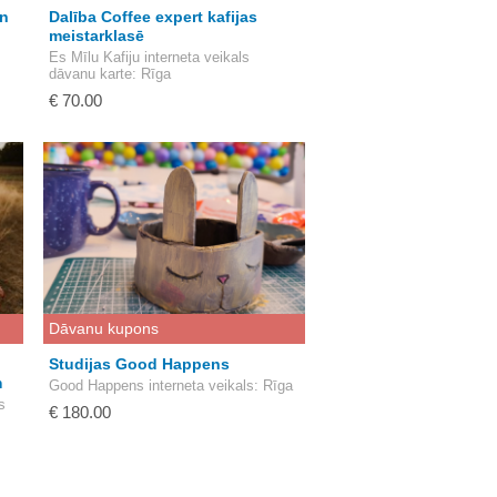
in
Dalība Coffee expert kafijas
meistarklasē
Es Mīlu Kafiju interneta veikals
dāvanu karte
: Rīga
€ 70.00
Dāvanu kupons
Studijas Good Happens
m
Good Happens interneta veikals
: Rīga
s
€ 180.00