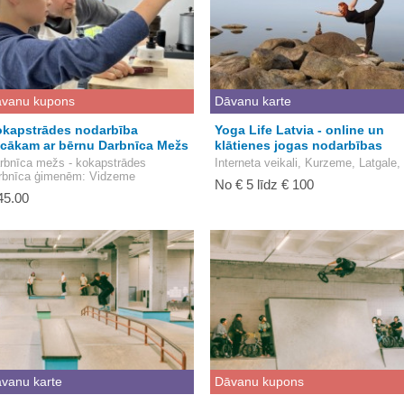
vanu kupons
Dāvanu karte
kapstrādes nodarbība
Yoga Life Latvia - online un
cākam ar bērnu Darbnīca Mežs
klātienes jogas nodarbības
rbnīca mežs - kokapstrādes
Interneta veikali, Kurzeme, Latgale, 
rbnīca ģimenēm
: Vidzeme
No € 5 līdz € 100
45.00
vanu karte
Dāvanu kupons