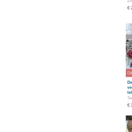
ZI
€ 
Dā
De
ve
te
Te
€ 