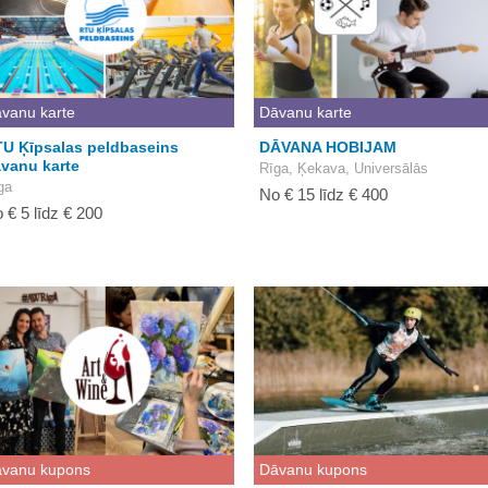
vanu karte
Dāvanu karte
U Ķīpsalas peldbaseins
DĀVANA HOBIJAM
vanu karte
Rīga, Ķekava, Universālās
ga
No € 15 līdz € 400
 € 5 līdz € 200
vanu kupons
Dāvanu kupons