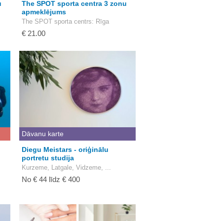
u
The SPOT sporta centra 3 zonu
apmeklējums
The SPOT sporta centrs
: Rīga
€ 21.00
Dāvanu karte
Diegu Meistars - oriģinālu
portretu studija
Kurzeme, Latgale, Vidzeme, ...
No € 44 līdz € 400