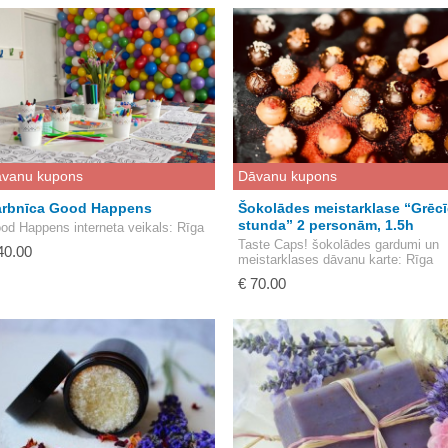
vanu kupons
Dāvanu kupons
rbnīca Good Happens
Šokolādes meistarklase “Grēc
stunda” 2 personām, 1.5h
od Happens interneta veikals
: Rīga
Taste Caps! šokolādes gardumi un
40.00
meistarklases dāvanu karte
: Rīga
€ 70.00