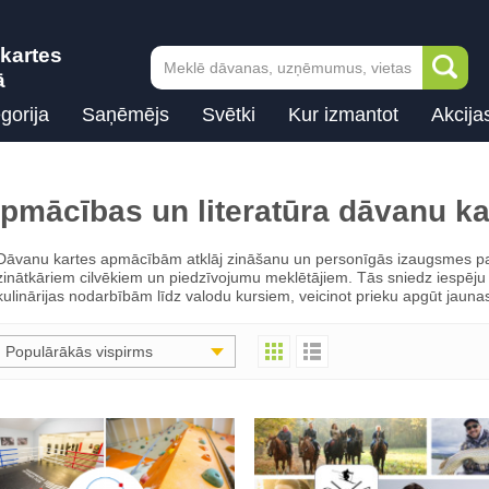
kartes
ā
gorija
Saņēmējs
Svētki
Kur izmantot
Akcija
pmācības un literatūra dāvanu k
Dāvanu kartes apmācībām atklāj zināšanu un personīgās izaugsmes pas
zinātkāriem cilvēkiem un piedzīvojumu meklētājiem. Tās sniedz iespēju i
kulinārijas nodarbībām līdz valodu kursiem, veicinot prieku apgūt jaun
Populārākās vispirms