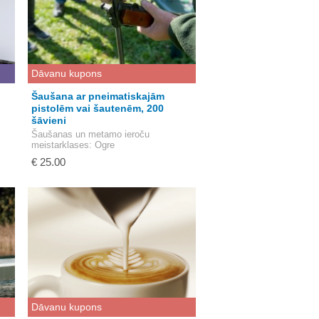
Dāvanu kupons
Šaušana ar pneimatiskajām
pistolēm vai šautenēm, 200
šāvieni
Šaušanas un metamo ieroču
meistarklases
: Ogre
€ 25.00
Dāvanu kupons