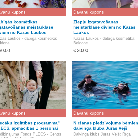
vanu kupons
Dāvanu kupons
bīgās kosmētikas
Ziepju izgatavošanas
gatavošanas meistarklase
meistarklase diviem no Kazas
viem no Kazas Laukos
Laukos
zas Laukos - dabīgā kosmētika
:
Kazas Laukos - dabīgā kosmētika
:
ldone
Baldone
30.00
€ 30.00
vanu kupons
Dāvanu kupons
ecāku izglītības programma"
Niršanas piedzīvojums bērnie
ECS, apmācības 1 personai
daivinga klubā Jūras Vējš
dibinājuma Fonds PLECS - Centrs
Daivinga klubs Jūras Vējš
: Rīga