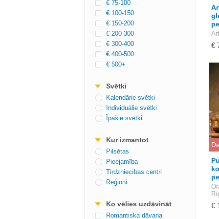
€ 75-100
Ar
€ 100-150
gl
€ 150-200
p
€ 200-300
Ar
€ 300-400
€ 
€ 400-500
€ 500+
Svētki
Kalendārie svētki
Individuālie svētki
Īpašie svētki
Kur izmantot
Dā
Pilsētas
Pu
Pieejamība
ko
Tirdzniecības centri
pe
Reģioni
Or
Rī
Ko vēlies uzdāvināt
€ 
Romantiska dāvana