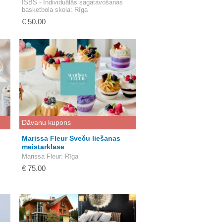
ISBS - Individuālās sagatavošanas
basketbola skola
: Rīga
€ 50.00
Dāvanu kupons
Marissa Fleur Sveču liešanas
meistarklase
Marissa Fleur
: Rīga
€ 75.00