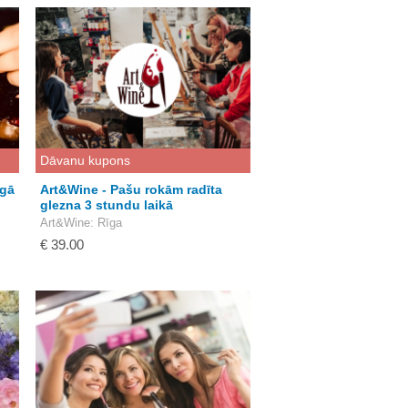
Dāvanu kupons
īgā
Art&Wine - Pašu rokām radīta
glezna 3 stundu laikā
Art&Wine
: Rīga
€ 39.00