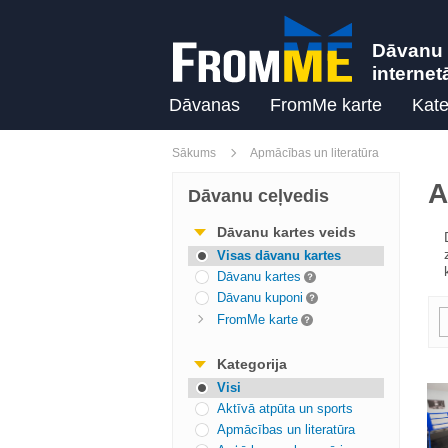
Dāvanu 
internet
Dāvanas
FromMe karte
Kate
Sākums
Apmācības un literatūra
A
Dāvanu ceļvedis
Dāvanu kartes veids
Visas dāvanu kartes
Dāvanu kartes
Dāvanu kuponi
FromMe karte
Kategorija
Visi
Aktīvā atpūta un sports
Apmācības un literatūra