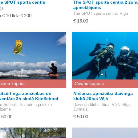
e SPOT sporta centrs
The SPOT sporta centra 2 zon
apmeklējums
ga
The SPOT sporta centrs
: Rīga
 € 10 līdz € 200
€ 16.00
vanu kupons
Dāvanu kupons
itsērfinga apmācības un
Niršanas apmācība daivinga
ventārs 3h skolā KiteSchool
klubā Jūras Vējš
te School – kaitsērfinga skola
:
Daivinga klubs Jūras Vējš
: Rīga,
dzeme
Jūrmala
150.00
€ 50.00