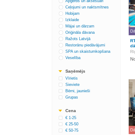
Apģērbs un aksesuāri
Ceļojumi un naktsmītnes
Hobijam
Izklaide
Mājai un dārzam
Dā
Oriģināla dāvana
Ražots Latvijā
RT
Restorānu piedāvājumi
dā
SPA un skaistumkopšana
Rī
Veselība
No
Saņēmējs
Vīrietis
Sieviete
Bērni, jaunieši
Grupas
Cena
€ 1-25
€ 25-50
Dā
€ 50-75