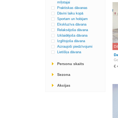
mīļotajai
Praktiskas dāvanas
Dāvini laiku kopā
Sportam un hobijam
Ekskluzīva dāvana
Relaksējoša dāvana
Izklaidējoša dāvana
Izglītojoša dāvana
Dā
Aizraujoši piedzīvojumi
Lietišķa dāvana
Da
Go
Personu skaits
€ 
Sezona
Akcijas