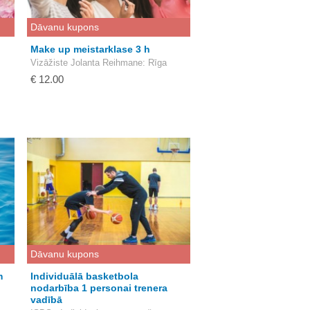
Dāvanu kupons
Make up meistarklase 3 h
Vizāžiste Jolanta Reihmane
: Rīga
€ 12.00
Dāvanu kupons
m
Individuālā basketbola
nodarbība 1 personai trenera
vadībā