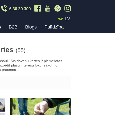
6 30 30 300
LV
s
B2B
Blogs
Palīdzība
artes
(55)
auli. Šīs dāvanu kartes ir piemērotas
zpētīt plašu interešu loku, sākot no
as prasmes.