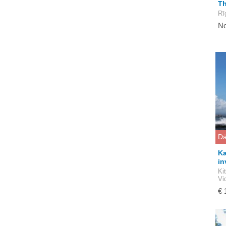
Th
Rī
No
Dā
Ka
in
Ki
Vi
€ 