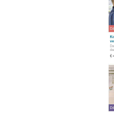
Dā
Ko
ve
Da
da
€ 
Dā