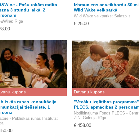
t&Wine - Pašu rokām radīta
Izbrauciens ar veikbordu 30 m
ezna 3 stundu laikā, 2
Wild Wake veikparkā
ersonām
Wild Wake veikparks
: Salaspils
t&Wine
: Rīga
€ 25.00
78.00
vanu kupons
Dāvanu kupons
bliskās runas konsultācija
"Vecāku izglītības programma"
munkācijai tiešsaistē, 1
PLECS, apmācības 2 personā
rsonai
Nodibinājuma Fonds PLECS - Centr
ZIN
: Galerija Rīga
atore - Publiskās runas Institūts
:
ga
€ 458.00
150.00