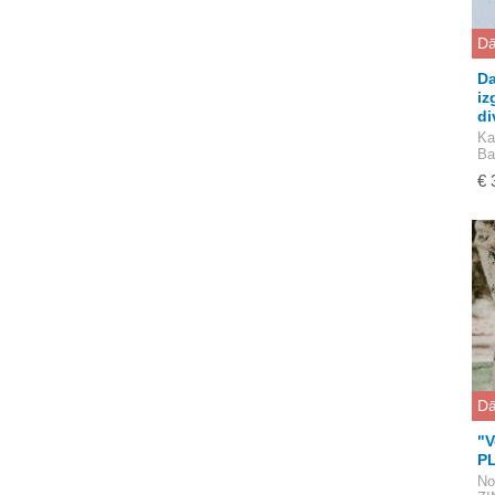
Dā
Da
iz
di
Ka
Ba
€ 
Dā
"V
PL
No