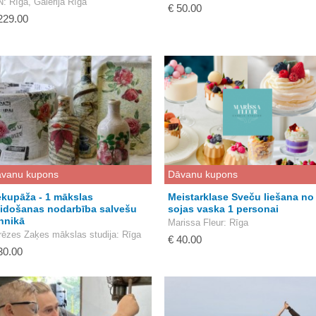
N
: Rīga, Galerija Rīga
€ 50.00
229.00
vanu kupons
Dāvanu kupons
kupāža - 1 mākslas
Meistarklase Sveču liešana no
idošanas nodarbība salvešu
sojas vaska 1 personai
hnikā
Marissa Fleur
: Rīga
rēzes Zaķes mākslas studija
: Rīga
€ 40.00
30.00