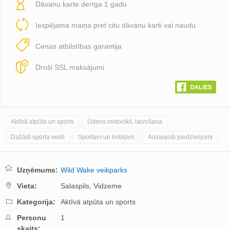
Dāvanu karte derīga 1 gadu
Iespējama maiņa pret citu dāvanu karti vai naudu
Cenas atbilstības garantija
Droši SSL maksājumi
Aktīvā atpūta un sports
Ūdens motocikli, laivošana
Dažādi sporta veidi
Sportam un hobijam
Aizraujoši piedzīvojumi
Uzņēmums:
Wild Wake veikparks
Vieta:
Salaspils,
Vidzeme
Kategorija:
Aktīvā atpūta un sports
Personu
1
skaits: