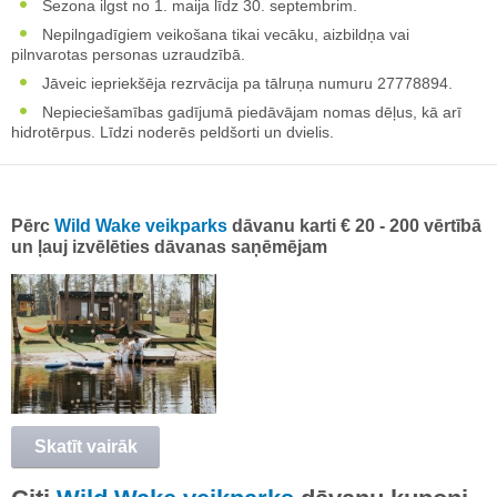
Sezona ilgst no 1. maija līdz 30. septembrim.
Nepilngadīgiem veikošana tikai vecāku, aizbildņa vai
pilnvarotas personas uzraudzībā.
Jāveic iepriekšēja rezrvācija pa tālruņa numuru 27778894.
Nepieciešamības gadījumā piedāvājam nomas dēļus, kā arī
hidrotērpus. Līdzi noderēs peldšorti un dvielis.
Pērc
Wild Wake veikparks
dāvanu karti € 20 - 200 vērtībā
un ļauj izvēlēties dāvanas saņēmējam
Skatīt vairāk