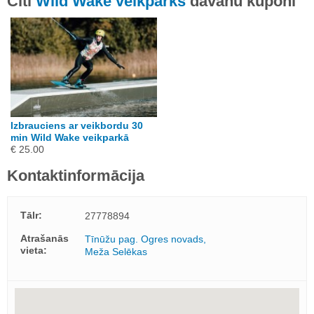
Citi
Wild Wake veikparks
dāvanu kuponi
Izbrauciens ar veikbordu 30
min Wild Wake veikparkā
€ 25.00
Kontaktinformācija
Tālr:
27778894
Atrašanās
Tīnūžu pag. Ogres novads,
vieta:
Meža Selēkas