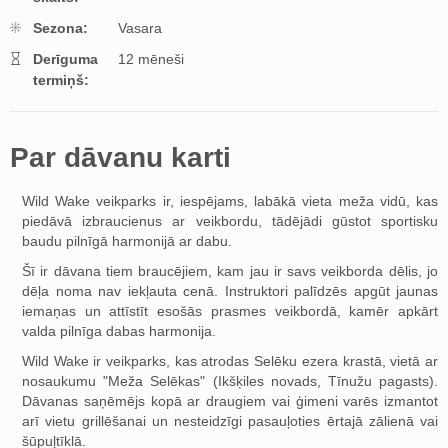
Sezona:
Vasara
Derīguma
12 mēneši
termiņš:
Par dāvanu karti
Wild Wake veikparks ir, iespējams, labākā vieta meža vidū, kas
piedāvā izbraucienus ar veikbordu, tādējādi gūstot sportisku
baudu pilnīgā harmonijā ar dabu.
Šī ir dāvana tiem braucējiem, kam jau ir savs veikborda dēlis, jo
dēļa noma nav iekļauta cenā. Instruktori palīdzēs apgūt jaunas
iemaņas un attīstīt esošās prasmes veikbordā, kamēr apkārt
valda pilnīga dabas harmonija.
Wild Wake ir veikparks, kas atrodas Selēku ezera krastā, vietā ar
nosaukumu "Meža Selēkas" (Ikšķiles novads, Tīnužu pagasts).
Dāvanas saņēmējs kopā ar draugiem vai ģimeni varēs izmantot
arī vietu grillēšanai un nesteidzīgi pasauļoties ērtajā zālienā vai
šūpuļtīklā.