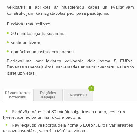
Veikparks ir aprīkots ar mūsdienīgu kabeli un kvalitatīvām
konstrukcijām, kas izgatavotas pēc īpaša pasūtījuma.
Piedāvājumā ietilpst:
30 minūtes ilga trases noma,
veste un ķivere,
apmācība un instruktora padomi.
Piedāvājumā nav iekļauta veikborda dēļa noma 5 EUR/h.
Dāvanas saņēmējs droši var ierasties ar savu inventāru, vai arī to
izīrēt uz vietas.
0
Dāvanu kartes
Piegādes
Komentēt
noteikumi
iespējas
Piedāvājumā ietilpst 30 minūtes ilga trases noma, veste un
ķivere, apmācība un instruktora padomi.
Nav iekļauts: veikborda dēļa noma 5 EUR/h. Droši var ierasties
ar savu inventāru, vai arī to izīrēt uz vietas.