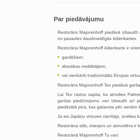
Par piedāvājumu
Restorāns Majorenhoff piedāvā izbaudīt a
no pasaules daudzveidīgās ēdienkartes.
Restorāna Majorenhoff ēdienkarte ir orien
gardēžiem;
eksotikas meklētājiem;
vai vienkārši tradicionālās Eiropas virtu
Restorāns Majorenhoff Tev piedāvā garša
Lai Tev rastos sajūta, ka atrodies Palme
garšas piedzīvojumu vari izbaudīt arī 
piedāvātā pica, kas gatavota pēc senām i
Ja esi Japāņu virtuves cienītājs, izvēlie
Restorāna stils, interjers un atmosfēra i
Restorānā Majorenhoff Tu vari: