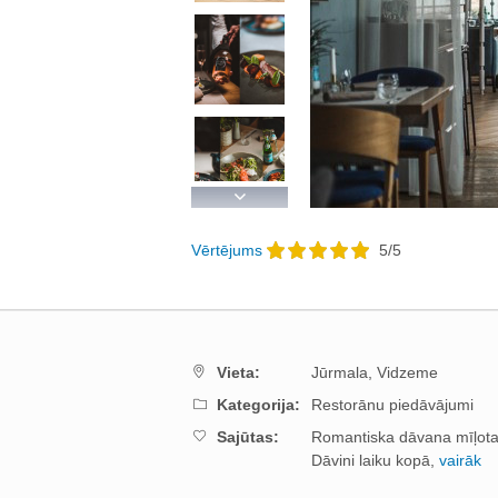
Next
Vērtējums
5
/
5
Vieta:
Jūrmala,
Vidzeme
Kategorija:
Restorānu piedāvājumi
Sajūtas:
Romantiska dāvana mīļotaj
Dāvini laiku kopā,
vairāk