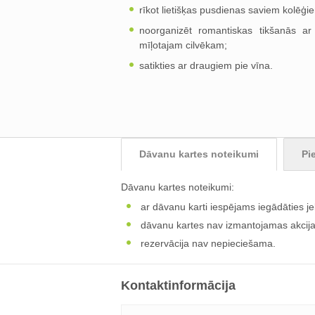
rīkot lietišķas pusdienas saviem kolēģi
noorganizēt romantiskas tikšanās a
mīļotajam cilvēkam;
satikties ar draugiem pie vīna.
Dāvanu kartes noteikumi
Pi
Dāvanu kartes noteikumi:
ar dāvanu karti iespējams iegādāties
dāvanu kartes nav izmantojamas akcijas 
rezervācija nav nepieciešama.
Kontaktinformācija