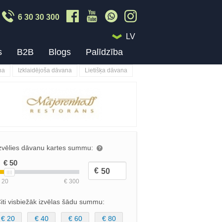
6 30 30 300
LV
s
B2B
Blogs
Palīdzība
na
Izklaidējoša dāvana
Lietišķa dāvana
zvēlies dāvanu kartes summu:
iti visbiežāk izvēlas šādu summu:
€ 20
€ 40
€ 60
€ 80