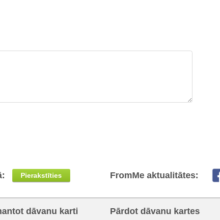
ā:
FromMe aktualitātes:
Pierakstīties
mantot dāvanu karti
Pārdot dāvanu kartes