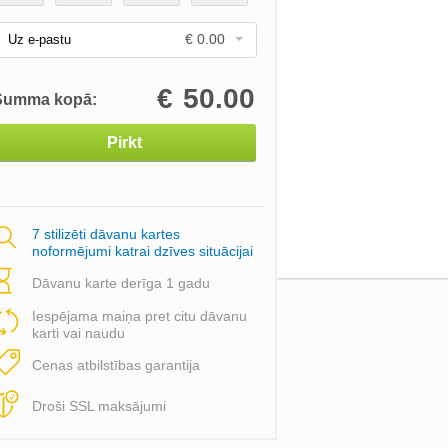
€ 0.00
Uz e-pastu
€
50.00
Summa kopā:
Pirkt
7 stilizēti dāvanu kartes
noformējumi katrai dzīves situācijai
Dāvanu karte derīga 1 gadu
Iespējama maiņa pret citu dāvanu
karti vai naudu
Cenas atbilstības garantija
Droši SSL maksājumi