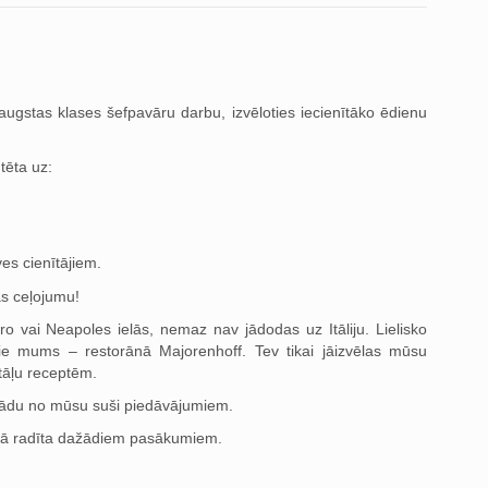
ugstas klases šefpavāru darbu, izvēloties iecienītāko ēdienu
tēta uz:
ves cienītājiem.
s ceļojumu!
ro vai Neapoles ielās, nemaz nav jādodas uz Itāliju. Lielisko
pie mums – restorānā Majorenhoff. Tev tikai jāizvēlas mūsu
tāļu receptēm.
s kādu no mūsu suši piedāvājumiem.
r kā radīta dažādiem pasākumiem.