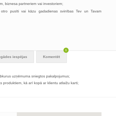
em, biznesa partneriem vai investoriem;
r otro pusīti vai kāzu gadadienas svinības Tev un Tavam
1
egādes iespējas
Komentēt
 jebkurus uzņēmuma sniegtos pakalpojumus;
produktiem, kā arī kopā ar klientu atlaižu karti;