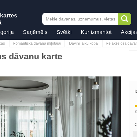
kartes
ā
gorija
Saņēmējs
Svētki
Kur izmantot
Akcija
cas
Romantiska dāvana mīļotajai
Dāvini laiku kopā
Relaksējoša dāva
ns dāvanu karte
I
C
Next