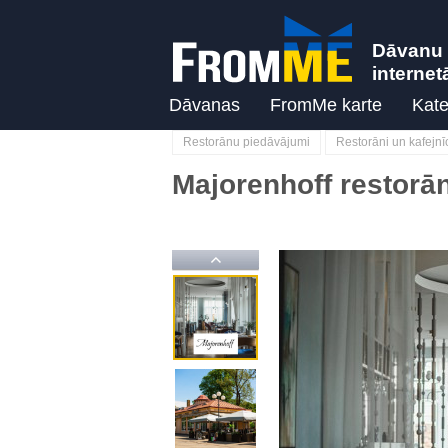
Dāvanu 
internet
Dāvanas
FromMe karte
Kate
Restorānu piedāvājumi
Restorāni un kafejnī
Majorenhoff restorā
Previous
Previous