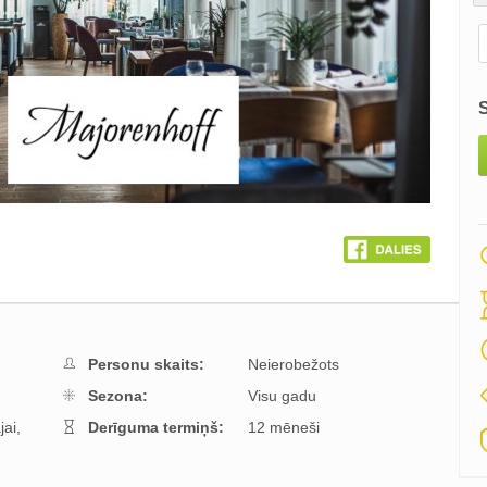
Personu skaits:
Neierobežots
Sezona:
Visu gadu
ai,
Derīguma termiņš:
12 mēneši