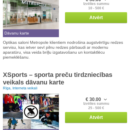
Izvēlies summu
10 - 500 €
Atvērt
Dāvanu karte
Optikas saloni Metropole klientiem nodrošina augstvērtīgu redzes
servisu, kas ietver sevī pilnu redzes pārbaudi ar modernu
aparatūru, visa veida briļļu izgatavošanu un kontaktlēcu
piemeklēšanu.
XSports – sporta preču tirdzniecības
veikals dāvanu karte
Rīga,
Interneta veikali
€ 30.00
Izvēlies summu
25 - 500 €
Atvērt