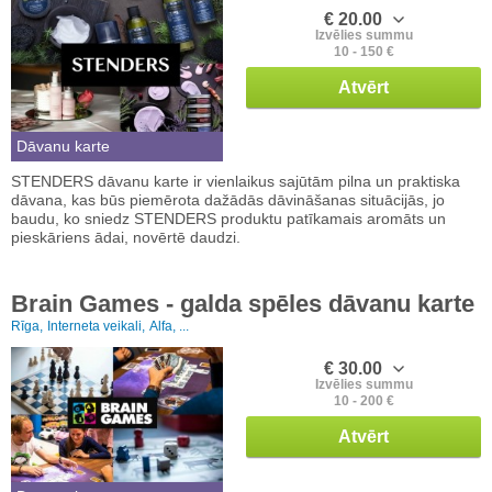
€ 20.00
Izvēlies summu
10 - 150 €
Atvērt
Dāvanu karte
STENDERS dāvanu karte ir vienlaikus sajūtām pilna un praktiska
dāvana, kas būs piemērota dažādās dāvināšanas situācijās, jo
baudu, ko sniedz STENDERS produktu patīkamais aromāts un
pieskāriens ādai, novērtē daudzi.
Brain Games - galda spēles dāvanu karte
Rīga,
Interneta veikali,
Alfa, ...
€ 30.00
Izvēlies summu
10 - 200 €
Atvērt