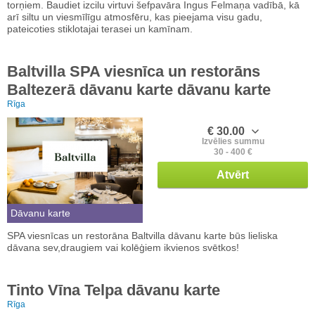
torņiem. Baudiet izcilu virtuvi šefpavāra Ingus Felmaņa vadībā, kā
arī siltu un viesmīlīgu atmosfēru, kas pieejama visu gadu,
pateicoties stiklotajai terasei un kamīnam.
Baltvilla SPA viesnīca un restorāns
Baltezerā dāvanu karte dāvanu karte
Rīga
€ 30.00
Izvēlies summu
30 - 400 €
Atvērt
Dāvanu karte
SPA viesnīcas un restorāna Baltvilla dāvanu karte būs lieliska
dāvana sev,draugiem vai kolēģiem ikvienos svētkos!
Tinto Vīna Telpa dāvanu karte
Rīga