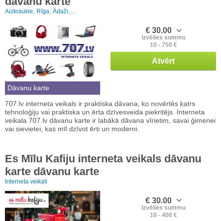
dāvanu karte
Aizkraukle,
Rīga,
Ādaži, ...
€ 30.00
Izvēlies summu
10 - 750 €
Atvērt
Dāvanu karte
707.lv interneta veikals ir praktiska dāvana, ko novērtēs katrs
tehnoloģiju vai praktiska un ērta dzīvesveida piekritējs. Interneta
veikala 707.lv dāvanu karte ir labākā dāvana vīrietim, savai ģimenei
vai sievietei, kas mīl dzīvot ērti un moderni.
Es Mīlu Kafiju interneta veikals dāvanu
karte dāvanu karte
Interneta veikali
€ 30.00
Izvēlies summu
10 - 400 €