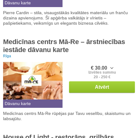
Dāvanu karte
Pierre Cardin – stila, visaugstākās kvalitātes materiālu un franču
dizaina apvienojums. Šī apģērba valkātājs ir vīrietis –
pašpietiekams, veiksmīgs un elegants biznesa cilvēks.
Medicīnas centrs Mā-Re – ārstniecības
iestāde dāvanu karte
Rīga
€ 30.00
Izvēlies summu
20 - 250 €
Atvērt
Dāvanu karte
Medicīnas centrs Mā-Re rūpējas par Tavu veselību, skaistumu un
labsajūtu.
House of Light - restorāns, grilbārs