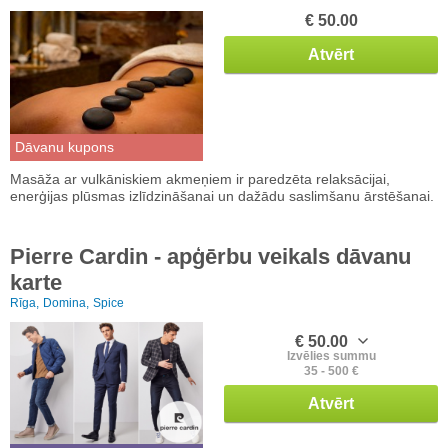
€ 50.00
Atvērt
Dāvanu kupons
Masāža ar vulkāniskiem akmeņiem ir paredzēta relaksācijai,
enerģijas plūsmas izlīdzināšanai un dažādu saslimšanu ārstēšanai.
Pierre Cardin - apģērbu veikals dāvanu
karte
Rīga,
Domina,
Spice
€ 50.00
Izvēlies summu
35 - 500 €
Atvērt