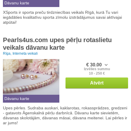
Dāvanu karte
XSports ir sporta preču tirdzniecības veikals Rīgā, kurā Tu vari
iegādāties kvalitatīvu sporta zīmolu izstrādājumus savai aktīvajai
atpūtai!
Pearls4us.com upes pērļu rotaslietu
veikals dāvanu karte
Rīga,
Interneta veikali
€ 30.00
Izvēlies summu
10 - 250 €
Atvērt
Dāvanu karte
Upes pērles. Sudraba auskari, kaklarotas, rokassprādzes, gredzeni
- gatavots Āgenskalnā pērļu darbnīcā. Dāvanu karte sievietēm,
dāvanas skolotājām, dāvanas māsai, dāvana meitenei. Lai pērles ir
ar jums!