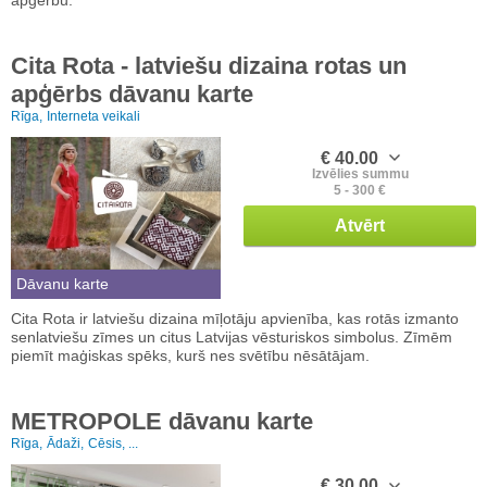
Cita Rota - latviešu dizaina rotas un
apģērbs dāvanu karte
Rīga,
Interneta veikali
€ 40.00
Izvēlies summu
5 - 300 €
Atvērt
Dāvanu karte
Cita Rota ir latviešu dizaina mīļotāju apvienība, kas rotās izmanto
senlatviešu zīmes un citus Latvijas vēsturiskos simbolus. Zīmēm
piemīt maģiskas spēks, kurš nes svētību nēsātājam.
METROPOLE dāvanu karte
Rīga,
Ādaži,
Cēsis, ...
€ 30.00