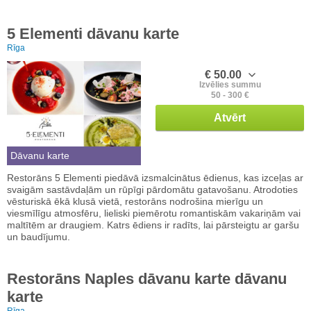
5 Elementi dāvanu karte
Rīga
€ 50.00
Izvēlies summu
50 - 300 €
Atvērt
Dāvanu karte
Restorāns 5 Elementi piedāvā izsmalcinātus ēdienus, kas izceļas ar
svaigām sastāvdaļām un rūpīgi pārdomātu gatavošanu. Atrodoties
vēsturiskā ēkā klusā vietā, restorāns nodrošina mierīgu un
viesmīlīgu atmosfēru, lieliski piemērotu romantiskām vakariņām vai
maltītēm ar draugiem. Katrs ēdiens ir radīts, lai pārsteigtu ar garšu
un baudījumu.
Restorāns Naples dāvanu karte dāvanu
karte
Rīga