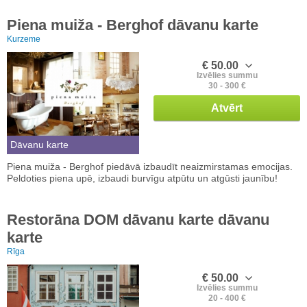
Piena muiža - Berghof dāvanu karte
Kurzeme
€ 50.00
Izvēlies summu
30 - 300 €
Atvērt
Dāvanu karte
Piena muiža - Berghof piedāvā izbaudīt neaizmirstamas emocijas.
Peldoties piena upē, izbaudi burvīgu atpūtu un atgūsti jaunību!
Restorāna DOM dāvanu karte dāvanu
karte
Rīga
€ 50.00
Izvēlies summu
20 - 400 €