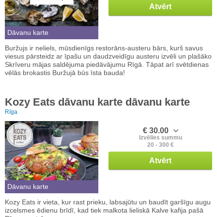
Atvērt
Dāvanu karte
Buržujs ir neliels, mūsdienīgs restorāns-austeru bārs, kurš savus
viesus pārsteidz ar īpašu un daudzveidīgu austeru izvēli un plašāko
Skrīveru mājas saldējuma piedāvājumu Rīgā. Tāpat arī svētdienas
vēlās brokastis Buržujā būs īsta bauda!
Kozy Eats dāvanu karte dāvanu karte
Rīga
€ 30.00
Izvēlies summu
20 - 300 €
Atvērt
Dāvanu karte
Kozy Eats ir vieta, kur rast prieku, labsajūtu un baudīt garšīgu augu
izcelsmes ēdienu brīdī, kad tiek malkota lieliskā Kalve kafija pašā