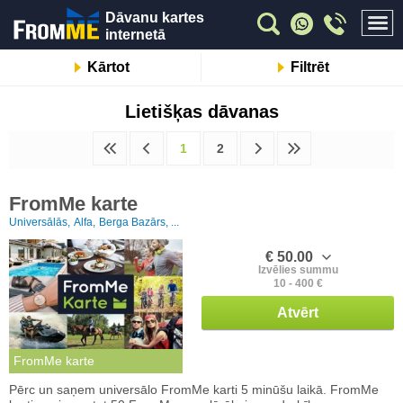
Dāvanu kartes
internetā
Kārtot
Filtrēt
Lietišķas dāvanas
1
2
FromMe karte
Universālās,
Alfa,
Berga Bazārs, ...
€ 50.00
Izvēlies summu
10 - 400 €
Atvērt
FromMe karte
Pērc un saņem universālo FromMe karti 5 minūšu laikā. FromMe