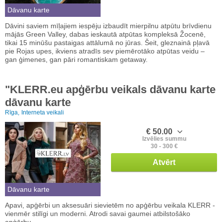
Dāvanu karte
Dāvini saviem mīļajiem iespēju izbaudīt mierpilnu atpūtu brīvdienu
mājās Green Valley, dabas ieskautā atpūtas kompleksā Žocenē,
tikai 15 minūšu pastaigas attālumā no jūras. Šeit, gleznainā pļavā
pie Rojas upes, ikviens atradīs sev piemērotāko atpūtas veidu –
gan ģimenes, gan pāri romantiskam getaway.
"KLERR.eu apģērbu veikals dāvanu karte
dāvanu karte
Rīga,
Interneta veikali
€ 50.00
Izvēlies summu
30 - 300 €
Atvērt
Dāvanu karte
Apavi, apģērbi un aksesuāri sievietēm no apģērbu veikala KLERR -
vienmēr stilīgi un moderni. Atrodi savai gaumei atbilstošāko
apģērbu.