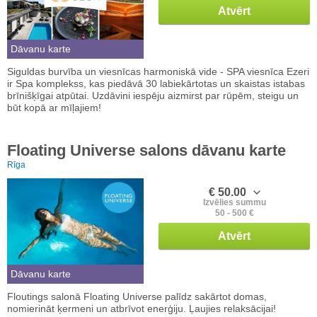
Atvērt
Dāvanu karte
Siguldas burvība un viesnīcas harmoniskā vide - SPA viesnīca Ezeri
ir Spa komplekss, kas piedāvā 30 labiekārtotas un skaistas istabas
brīnišķīgai atpūtai. Uzdāvini iespēju aizmirst par rūpēm, steigu un
būt kopā ar mīļajiem!
Floating Universe salons dāvanu karte
Rīga
€ 50.00
Izvēlies summu
50 - 500 €
Atvērt
Dāvanu karte
Floutings salonā Floating Universe palīdz sakārtot domas,
nomierināt ķermeni un atbrīvot enerģiju. Ļaujies relaksācijai!