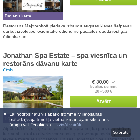
Dāvanu karte
Restorāns Majorenhoff piedāvā izbaudīt augstas klases šefpavāru
darbu, izvēloties iecienītāko ēdienu no pasaules daudzveidīgās
ēdienkartes.
Jonathan Spa Estate – spa viesnīca un
restorāns dāvanu karte
Cēsis
€ 80.00
Izvēlies summu
20 - 500 €
Atvērt
✕
Lai nodrošinātu vislabāko fromme.lv lietošanas
Dāvanu karte
pieredzi, šajā tīmekļa vietnē izmantojam sīkdatnes
(angļu val. "cookies").
Uzzināt vairāk.
Atpūta kā filozofija, kuras pamatā ir izpratne, ka gars caurstrāvo
Sapratu
ķermeni – tikai tā cilvēks var sasniegt pilnvērtīgu spēka, prieka un
iekšējā miera atjaunošanos. Un šeit, Jonathan Spa Estate viesnīcā,