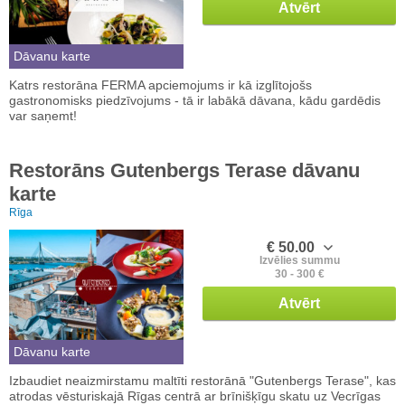
Atvērt
Dāvanu karte
Katrs restorāna FERMA apciemojums ir kā izglītojošs
gastronomisks piedzīvojums - tā ir labākā dāvana, kādu gardēdis
var saņemt!
Restorāns Gutenbergs Terase dāvanu
karte
Rīga
€ 50.00
Izvēlies summu
30 - 300 €
Atvērt
Dāvanu karte
Izbaudiet neaizmirstamu maltīti restorānā "Gutenbergs Terase", kas
atrodas vēsturiskajā Rīgas centrā ar brīnišķīgu skatu uz Vecrīgas