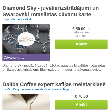
Diamond Sky - juvelierizstrādājumi un
Swarovski rotaslietas dāvanu karte
Rīga,
Interneta veikali
€ 50.00
Izvēlies summu
20 - 500 €
Atvērt
Dāvanu karte
Diamond Sky piedāvā Eiropā ražotas augstas kvalitātes rotaslietas
ar Swarovski kristāliem. Ekskluzīva un moderna dāvana sievietei!
Dalība Coffee expert kafijas meistarklasē
Es Mīlu Kafiju interneta veikals dāvanu karte:
Rīga
€ 70.00
Atvērt