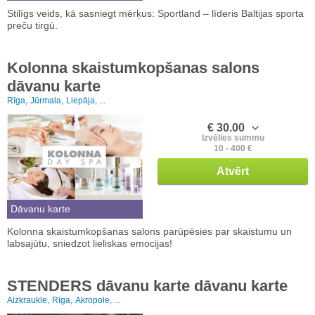
Stilīgs veids, kā sasniegt mērķus: Sportland – līderis Baltijas sporta
preču tirgū.
Kolonna skaistumkopšanas salons
dāvanu karte
Rīga,
Jūrmala,
Liepāja, ...
€ 30.00
Izvēlies summu
10 - 400 €
Atvērt
Dāvanu karte
Kolonna skaistumkopšanas salons parūpēsies par skaistumu un
labsajūtu, sniedzot lieliskas emocijas!
STENDERS dāvanu karte dāvanu karte
Aizkraukle,
Rīga,
Akropole, ...