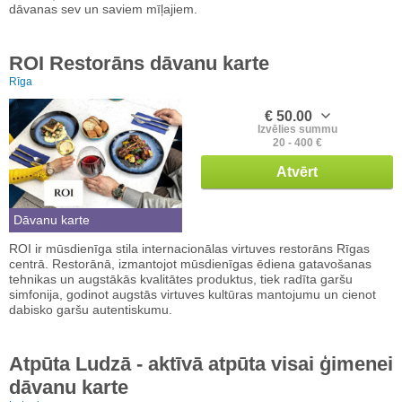
dāvanas sev un saviem mīļajiem.
ROI Restorāns dāvanu karte
Rīga
€ 50.00
Izvēlies summu
20 - 400 €
Atvērt
Dāvanu karte
ROI ir mūsdienīga stila internacionālas virtuves restorāns Rīgas
centrā. Restorānā, izmantojot mūsdienīgas ēdiena gatavošanas
tehnikas un augstākās kvalitātes produktus, tiek radīta garšu
simfonija, godinot augstās virtuves kultūras mantojumu un cienot
dabisko garšu autentiskumu.
Atpūta Ludzā - aktīvā atpūta visai ģimenei
dāvanu karte