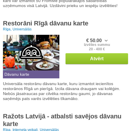
karti var izmantot 50 FromMe populārākajos sadarbības
uzņēmumos visā Latvijā. Uzdāvini prieku un iespēju izvēlēties!
Restorāni Rīgā dāvanu karte
Rīga,
Universālās
€ 50.00
Izvēlies summu
20 - 400 €
Atvērt
Dāvanu karte
Universāla restorānu dāvanu karte, kuru izmantot iecienītos
restorānos Rīgā un pierīgā. Izcila dāvana draugam vai kolēģim.
Nebūs jāsatraucas par cilvēka restorānu gaumi, jo dāvanas
saņēmējs pats varēs izvēlēties tīkamāko.
Ražots Latvijā - atbalsti savējos dāvanu
karte
Rīga,
Interneta veikali,
Universālās