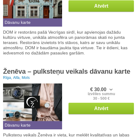
Atvērt
Dāvanu karte
DOM ir restorāns pašā Vecrīgas sirdī, kur apvienojas dažādu
kultūru virtuve, unikāla atmosfēra un panorāmas skati no jumta
terases. Restorāns izvietots trīs stāvos, katrs ar savu unikālu
atmosfēru. DOM ir baudāma jaukta tipa virtuve. Tie ir ēdieni, kas
iedvesmoti no dažādām pasaules garšām.
Ženēva – pulksteņu veikals dāvanu karte
Rīga,
Alfa,
Mols
€ 30.00
Izvēlies summu
30 - 500 €
Atvērt
Dāvanu karte
Pulksteņu veikals Ženēva ir vieta, kur meklēt kvalitatīvas un labas