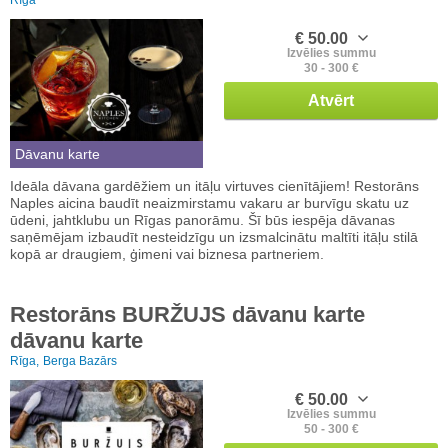
€ 50.00
Izvēlies summu
30 - 300 €
Atvērt
Dāvanu karte
Ideāla dāvana gardēžiem un itāļu virtuves cienītājiem! Restorāns
Naples aicina baudīt neaizmirstamu vakaru ar burvīgu skatu uz
ūdeni, jahtklubu un Rīgas panorāmu. Šī būs iespēja dāvanas
saņēmējam izbaudīt nesteidzīgu un izsmalcinātu maltīti itāļu stilā
kopā ar draugiem, ģimeni vai biznesa partneriem.
Restorāns BURŽUJS dāvanu karte
dāvanu karte
Rīga,
Berga Bazārs
€ 50.00
Izvēlies summu
50 - 300 €