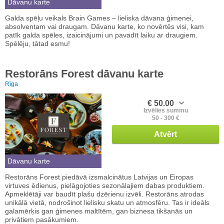
Dāvanu karte
Galda spēļu veikals Brain Games – lieliska dāvana ģimenei,
absolventam vai draugam. Dāvanu karte, ko novērtēs visi, kam
patīk galda spēles, izaicinājumi un pavadīt laiku ar draugiem.
Spēlēju, tātad esmu!
Restorāns Forest dāvanu karte
Rīga
€ 50.00
Izvēlies summu
50 - 300 €
Atvērt
Dāvanu karte
Restorāns Forest piedāvā izsmalcinātus Latvijas un Eiropas
virtuves ēdienus, pielāgojoties sezonālajiem dabas produktiem.
Apmeklētāji var baudīt plašu dzērienu izvēli. Restorāns atrodas
unikālā vietā, nodrošinot lielisku skatu un atmosfēru. Tas ir ideāls
galamērķis gan ģimenes maltītēm, gan biznesa tikšanās un
privātiem pasākumiem.