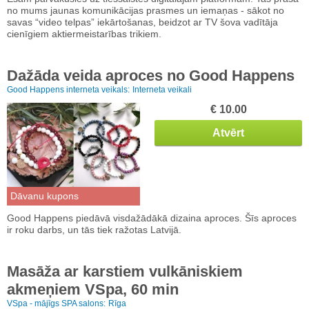
no mums jaunas komunikācijas prasmes un iemaņas - sākot no
savas “video telpas” iekārtošanas, beidzot ar TV šova vadītāja
cienīgiem aktiermeistarības trikiem.
Dažāda veida aproces no Good Happens
Good Happens interneta veikals:
Interneta veikali
€ 10.00
Atvērt
Dāvanu kupons
Good Happens piedāvā visdažādākā dizaina aproces. Šīs aproces
ir roku darbs, un tās tiek ražotas Latvijā.
Masāža ar karstiem vulkāniskiem
akmeņiem VSpa, 60 min
VSpa - mājīgs SPA salons:
Rīga