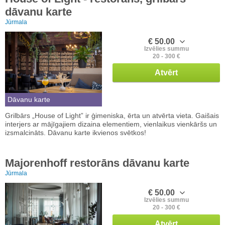
dāvanu karte
Jūrmala
€ 50.00
Izvēlies summu
20 - 300 €
Atvērt
Dāvanu karte
Grilbārs „House of Light” ir ģimeniska, ērta un atvērta vieta. Gaišais
interjers ar mājīgajiem dizaina elementiem, vienlaikus vienkāršs un
izsmalcināts. Dāvanu karte ikvienos svētkos!
Majorenhoff restorāns dāvanu karte
Jūrmala
€ 50.00
Izvēlies summu
20 - 300 €
Atvērt