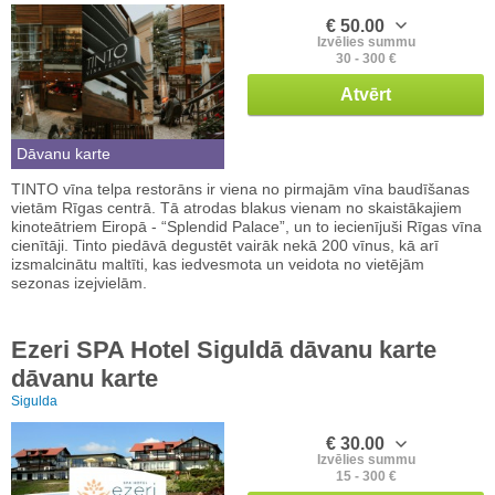
€ 50.00
Izvēlies summu
30 - 300 €
Atvērt
Dāvanu karte
TINTO vīna telpa restorāns ir viena no pirmajām vīna baudīšanas
vietām Rīgas centrā. Tā atrodas blakus vienam no skaistākajiem
kinoteātriem Eiropā - “Splendid Palace”, un to iecienījuši Rīgas vīna
cienītāji. Tinto piedāvā degustēt vairāk nekā 200 vīnus, kā arī
izsmalcinātu maltīti, kas iedvesmota un veidota no vietējām
sezonas izejvielām.
Ezeri SPA Hotel Siguldā dāvanu karte
dāvanu karte
Sigulda
€ 30.00
Izvēlies summu
15 - 300 €