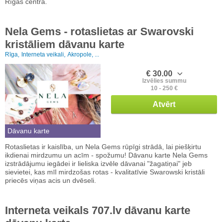
Rīgas centrā.
Nela Gems - rotaslietas ar Swarovski
kristāliem dāvanu karte
Rīga,
Interneta veikali,
Akropole, ...
€ 30.00
Izvēlies summu
10 - 250 €
Atvērt
Dāvanu karte
Rotaslietas ir kaislība, un Nela Gems rūpīgi strādā, lai piešķirtu
ikdienai mirdzumu un acīm - spožumu! Dāvanu karte Nela Gems
izstrādājumu iegādei ir lieliska izvēle dāvanai "žagatiņai" jeb
sievietei, kas mīl mirdzošas rotas - kvalitatīvie Swarowski kristāli
priecēs viņas acis un dvēseli.
Interneta veikals 707.lv dāvanu karte