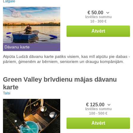
Latgale
€ 50.00
Izvēlies summu
10 - 300 €
Atvērt
Dāvanu karte
Atpūta Ludzā dāvanu karte patiks visiem, kas mīl atpūtu pie dabas -
pāriem, ģimenēm ar bērniem, senioriem un draugu kompānijām.
Green Valley brīvdienu mājas dāvanu
karte
Talsi
€ 125.00
Izvēlies summu
100 - 500 €
Atvērt