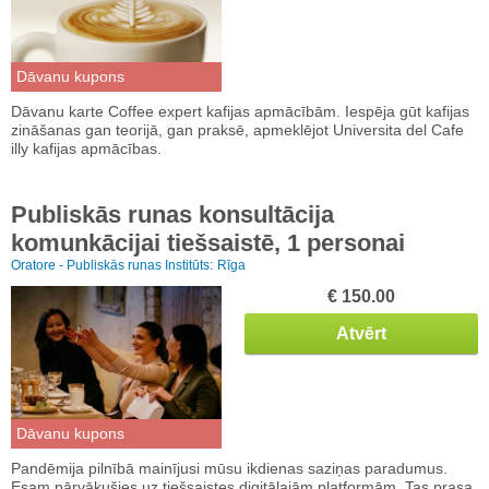
Dāvanu kupons
Dāvanu karte Coffee expert kafijas apmācībām. Iespēja gūt kafijas
zināšanas gan teorijā, gan praksē, apmeklējot Universita del Cafe
illy kafijas apmācības.
Publiskās runas konsultācija
komunkācijai tiešsaistē, 1 personai
Oratore - Publiskās runas Institūts:
Rīga
€ 150.00
Atvērt
Dāvanu kupons
Pandēmija pilnībā mainījusi mūsu ikdienas saziņas paradumus.
Esam pārvākušies uz tiešsaistes digitālajām platformām. Tas prasa