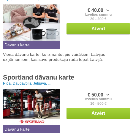
€ 40.00
Izvēlies summu
20 - 200 €
Atvērt
Dāvanu karte
Viena dāvanu karte, ko izmantot pie vairākiem Latvijas
uzņēmumiem, kas savu produkciju rada tepat Latvijā.
Sportland dāvanu karte
Rīga,
Daugavpils,
Jelgava, ...
€ 50.00
Izvēlies summu
10 - 500 €
Atvērt
Dāvanu karte