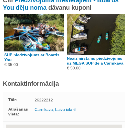
Citi
Piedzīvojuma meklētājiem - Boards
You dēļu noma
dāvanu kuponi
SUP piedzīvojums ar Boards
Neaizmirstams piedzīvojums
You
uz MEGA SUP dēļa Carnikavā
€ 35.00
€ 50.00
Kontaktinformācija
Tālr:
26222212
Atrašanās
Carnikava, Laivu iela 6
vieta: