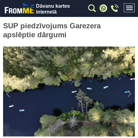
Dāvanu kartes
internetā
SUP piedzīvojums Garezera
apslēptie dārgumi
Previous
Nex