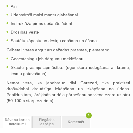
Airi
Ūdensdroši maisi mantu glabāšanai
Instruktāža pirms došanās ūdenī
Drošības veste
Sautētu kāpostu un desiņu cepšana un ēšana.
Gribētāji varēs apgūt arī dažādas prasmes, piemēram:
Geocatchingu jeb dārgumu meklēšanu
Skautu prasmju apmācību. (ugunskura iedegšana ar kramu,
iesmu gatavošana)
Ņemot vērā, ka jānobrauc divi Garezeri, tiks praktizēti
drošu/dabai draudzīga iekāpšana un izkāpšana no ūdens.
Papildus tam, jārēķinās ar dēļa pārnešanu no viena ezera uz otru
(50-100m starp ezeriem).
0
Dāvanu kartes
Piegādes
Komentēt
noteikumi
iespējas