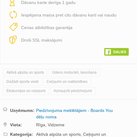
Dāvanu karte derīga 1 gadu
Iespējama maiņa pret citu dāvanu karti vai naudu
Cenas atbilstības garantija
Droši SSL maksājumi
Aktīvā atpūta un sports
Ūdens motocikli, laivošana
Dažādi sporta veidi
Ceļojumi un naktsmītnes
Ekskursijas un ceļojumi
Aizraujoši piedzīvojumi
Uzņēmums:
Piedzīvojuma meklētājiem - Boards You
dēļu noma
Vieta:
Rīga,
Vidzeme
Kategorija:
Aktīvā atpūta un sports,
Ceļojumi un