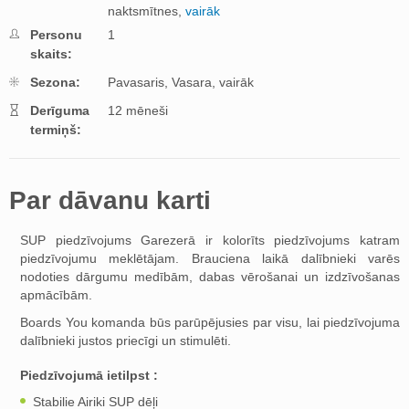
naktsmītnes,
vairāk
Personu
1
skaits:
Sezona:
Pavasaris,
Vasara,
vairāk
Derīguma
12 mēneši
termiņš:
Par dāvanu karti
SUP piedzīvojums Garezerā ir kolorīts piedzīvojums katram
piedzīvojumu meklētājam. Brauciena laikā dalībnieki varēs
nodoties dārgumu medībām, dabas vērošanai un izdzīvošanas
apmācībām.
Boards You komanda būs parūpējusies par visu, lai piedzīvojuma
dalībnieki justos priecīgi un stimulēti.
Piedzīvojumā ietilpst :
Stabilie Airiki SUP dēļi