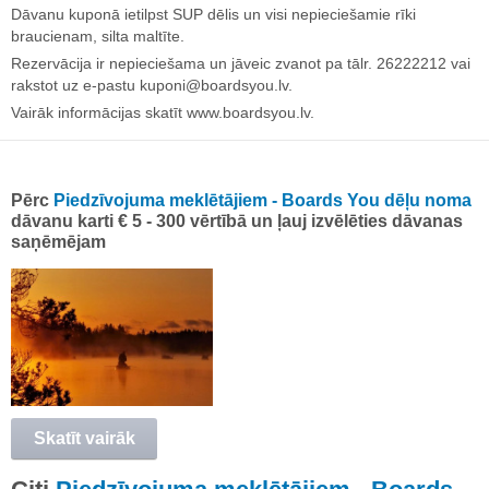
Dāvanu kuponā ietilpst SUP dēlis un visi nepieciešamie rīki
braucienam, silta maltīte.
Rezervācija ir nepieciešama un jāveic zvanot pa tālr. 26222212 vai
rakstot uz e-pastu
kuponi@boardsyou.lv
.
Vairāk informācijas skatīt www.boardsyou.lv.
Pērc
Piedzīvojuma meklētājiem - Boards You dēļu noma
dāvanu karti € 5 - 300 vērtībā un ļauj izvēlēties dāvanas
saņēmējam
Skatīt vairāk