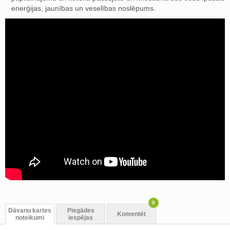
enerģijas, jaunības un veselības noslēpums.
0
Dāvanu kartes
Piegādes
Komentēt
noteikumi
iespējas