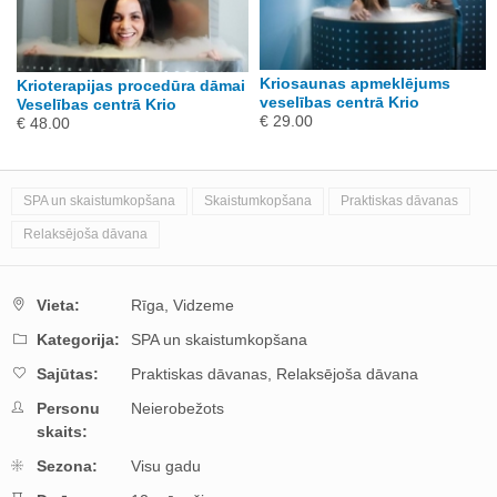
Kriosaunas apmeklējums
Krioterapijas procedūra dāmai
veselības centrā Krio
Veselības centrā Krio
€ 29.00
€ 48.00
SPA un skaistumkopšana
Skaistumkopšana
Praktiskas dāvanas
Relaksējoša dāvana
Vieta:
Rīga,
Vidzeme
Kategorija:
SPA un skaistumkopšana
Sajūtas:
Praktiskas dāvanas,
Relaksējoša dāvana
Personu
Neierobežots
skaits:
Sezona:
Visu gadu