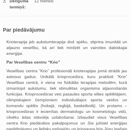
Derīguma
12 mēneši
termiņš:
Par piedāvājumu
Krioterapija jeb aukstumterapija dod spēku, stiprina imunitāti un
atjauno veselību, kā arī liek mirdzēt un vairoties dabiskajai
enerģijai.
Par Veselības centru “Krio”
Veselības centra “Krio” profesionāļi krioterapijas jomā strādā jau
astoņus gadus. Unikālā krioprocedūra, kuru praktizē “Krio”
Veselības centrā, ir viena no fizikālās terapijas metodēm, kurā
izmantojot aukstumu, tiek stimulētas organisma atjaunošanās
funkcijas. Krioprocedūras veic pasaules sporta elites spēlētājiem,
olimpiskajiem čempioniem individuālajos sporta veidos un
komandu spēlēs (hokejā, regbijā, basketbolā). Un protams –
krioprocedūras ir iecienītas dermatologu un kosmetologu vidū,
cilvēku ādas stāvokļa uzlabošanai. Izbaudiet visus Veselības
centra Krio piedāvātos pakalpojumus un Jūs jutīsiet enerģijas
papildinājumu un lielisku pašsajūtu un kriosauna būs Jūsu īpašais