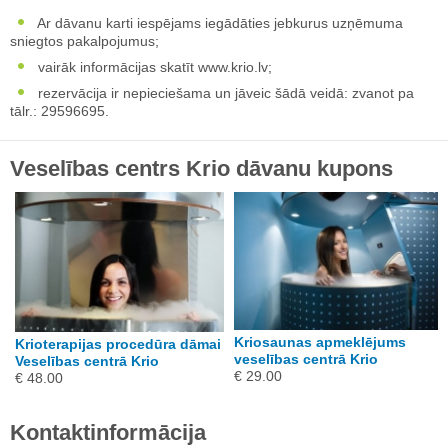
Ar dāvanu karti iespējams iegādāties jebkurus uzņēmuma
sniegtos pakalpojumus;
vairāk informācijas skatīt www.krio.lv;
rezervācija ir nepieciešama un jāveic šādā veidā: zvanot pa
tālr.: 29596695.
Veselības centrs Krio dāvanu kupons
Kriosaunas apmeklējums
Krioterapijas procedūra dāmai
veselības centrā Krio
Veselības centrā Krio
€ 29.00
€ 48.00
Kontaktinformācija