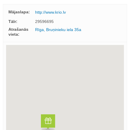
Mājaslapa:
http://www.krio.lv
Tālr:
29596695
Atrašanās
Rīga, Bruņinieku iela 35a
vieta: