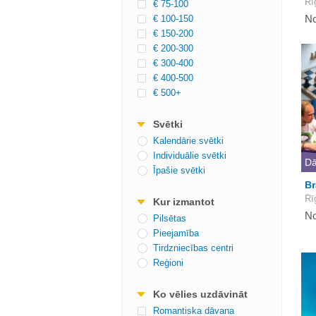
Rī
€ 75-100
No
€ 100-150
€ 150-200
€ 200-300
€ 300-400
€ 400-500
€ 500+
Svētki
Kalendārie svētki
Individuālie svētki
Dā
Īpašie svētki
Br
Rīg
Kur izmantot
No
Pilsētas
Pieejamība
Tirdzniecības centri
Reģioni
Ko vēlies uzdāvināt
Romantiska dāvana