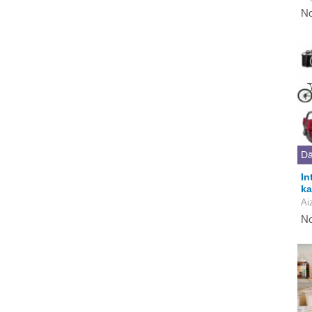
No
Dā
In
ka
Ai
No