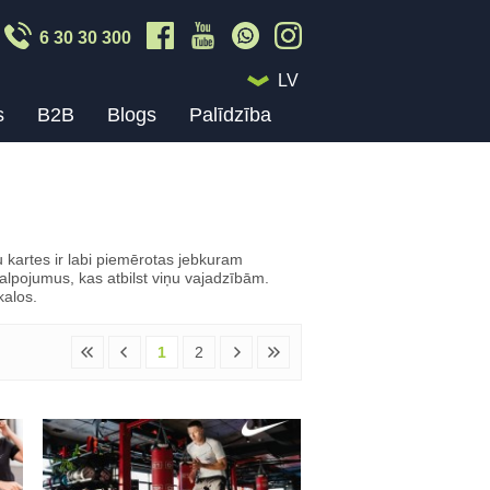
6 30 30 300
LV
s
B2B
Blogs
Palīdzība
 kartes ir labi piemērotas jebkuram
alpojumus, kas atbilst viņu vajadzībām.
kalos.
1
2