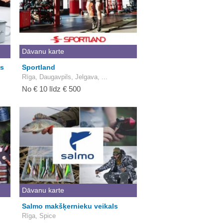
Dāvanu karte
os
Sportland
Rīga, Daugavpils, Jelgava, ...
No € 10 līdz € 500
Dāvanu karte
Salmo makšķernieku veikals
Rīga, Spice