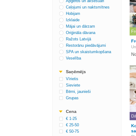
Apģērbs un aksesuāri
Ceļojumi un naktsmītnes
Hobijam
Izklaide
Mājai un dārzam
Fr
Oriģināla dāvana
Ražots Latvijā
Fr
Restorānu piedāvājumi
Un
SPA un skaistumkopšana
No
Veselība
Saņēmējs
Vīrietis
Sieviete
Bērni, jaunieši
Grupas
Cena
Dā
€ 1-25
€ 25-50
Ko
sa
€ 50-75