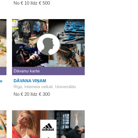
No € 10 līdz € 500
Dāvanu karte
nu
DĀVANA VIŅAM
Rīga, Interneta veikali, Universālās
No € 20 līdz € 300