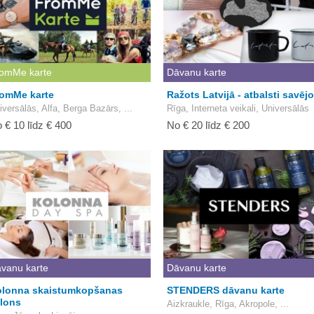
omMe karte
Dāvanu karte
omMe karte
Ražots Latvijā - atbalsti savēj
iversālās, Alfa, Berga Bazārs, ...
Rīga, Interneta veikali, Universālās
 € 10 līdz € 400
No € 20 līdz € 200
vanu karte
Dāvanu karte
lonna skaistumkopšanas
STENDERS dāvanu karte
lons
Aizkraukle, Rīga, Akropole, ...