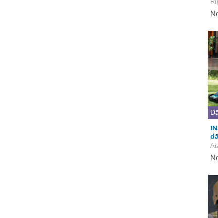
Rī
No
Dā
IN
dā
Ai
No