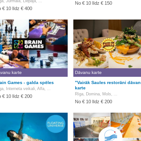
ga, Jūrmala, Liepāja, ...
No € 10 līdz € 150
 € 10 līdz € 400
vanu karte
Dāvanu karte
ain Games - galda spēles
"Vairāk Saules restorāni dāva
karte
a, Interneta veikali, Alfa, ...
Rīga, Domina, Mols, ...
 € 10 līdz € 200
No € 10 līdz € 200