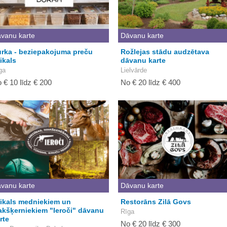
vanu karte
Dāvanu karte
rka - beziepakojuma preču
Rožlejas stādu audzētava
ikals
dāvanu karte
ga
Lielvārde
 € 10 līdz € 200
No € 20 līdz € 400
vanu karte
Dāvanu karte
ikals medniekiem un
Restorāns Zilā Govs
kšķerniekiem "Ieroči" dāvanu
Rīga
rte
No € 20 līdz € 300