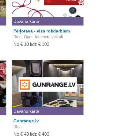
Dāvanu karte
Pērļotava - viss rokdarbiem
Rīga, Ogre, Interneta veikali
No € 10 līdz € 100
Dāvanu karte
Gunrange.lv
Rīga
No € 40 līdz € 400