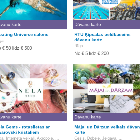
vanu karte
Dāvanu karte
oating Universe salons
RTU Ķīpsalas peldbaseins
dāvanu karte
ga
Rīga
 € 50 līdz € 500
No € 5 līdz € 200
vanu karte
Dāvanu karte
la Gems - rotaslietas ar
Mājai un Dārzam veikals dāva
arovski kristāliem
karte
ga, Interneta veikali, Akropole, ...
Cēsis, Dobele, Jelgava, ...