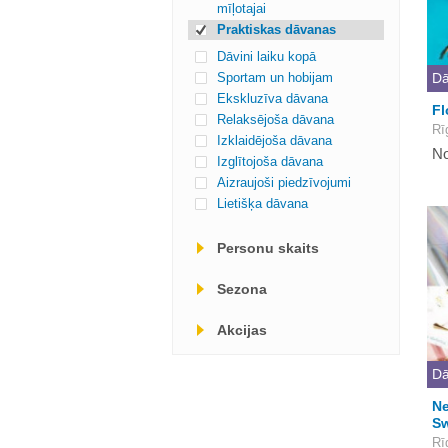
mīļotajai
Praktiskas dāvanas
Dāvini laiku kopā
Sportam un hobijam
Dā
Ekskluzīva dāvana
Fl
Relaksējoša dāvana
Rī
Izklaidējoša dāvana
No
Izglītojoša dāvana
Aizraujoši piedzīvojumi
Lietišķa dāvana
Personu skaits
Sezona
Akcijas
Dā
Ne
Sw
Rī