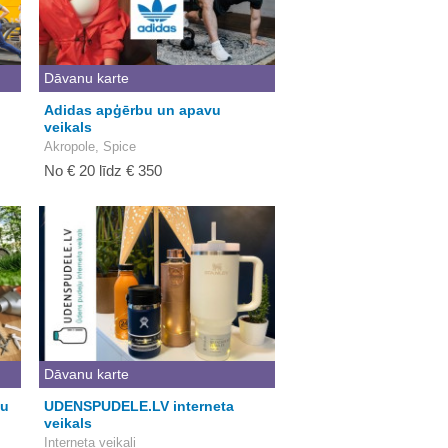
Dāvanu karte
Adidas apģērbu un apavu
veikals
Akropole, Spice
No € 20 līdz € 350
Dāvanu karte
nu
UDENSPUDELE.LV interneta
veikals
Interneta veikali