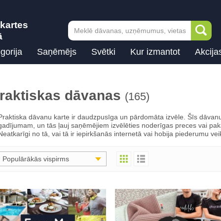
kartes
ā
gorija
Saņēmējs
Svētki
Kur izmantot
Akcija
raktiskas dāvanas
(165)
Praktiska dāvanu karte ir daudzpusīga un pārdomāta izvēle. Šīs dāvanu
gadījumam, un tās ļauj saņēmējiem izvēlēties noderīgas preces vai pak
Neatkarīgi no tā, vai tā ir iepirkšanās internetā vai hobija piederumu vei
Populārākās vispirms