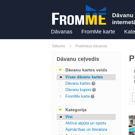
Dāvanu 
internet
Dāvanas
FromMe karte
Kate
Sākums
Praktiskas dāvanas
P
Dāvanu ceļvedis
Dāvanu kartes veids
Visas dāvanu kartes
Dāvanu kartes
Dāvanu kuponi
FromMe karte
Kategorija
Visi
Aktīvā atpūta un sports
Apmācības un literatūra