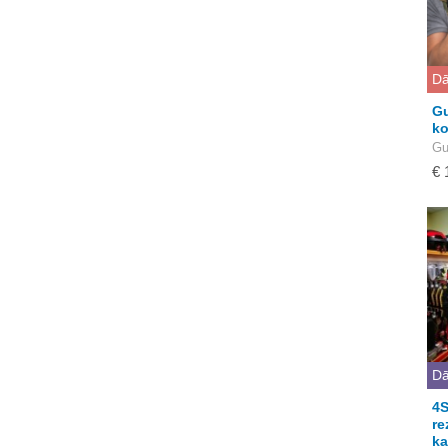
Dā
Gu
ko
Gu
€ 
Dā
4S
re
ka