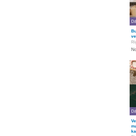
Dā
Bu
ve
Rī
No
Dā
Ve
ma
ka