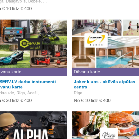
ga, Daugavpils, Dobele, ...
 € 10 līdz € 400
vanu karte
Dāvanu karte
SERV.LV darba instrumenti
Joker klubs - aktīvās atpūtas
vanu karte
centrs
zkraukle, Rīga, Ādaži, ...
Rīga
 € 30 līdz € 400
No € 10 līdz € 400