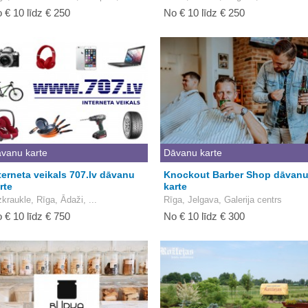
 € 10 līdz € 250
No € 10 līdz € 250
vanu karte
Dāvanu karte
terneta veikals 707.lv dāvanu
Knockout Barber Shop dāvan
rte
karte
zkraukle, Rīga, Ādaži, ...
Rīga, Jelgava, Galerija centrs
 € 10 līdz € 750
No € 10 līdz € 300