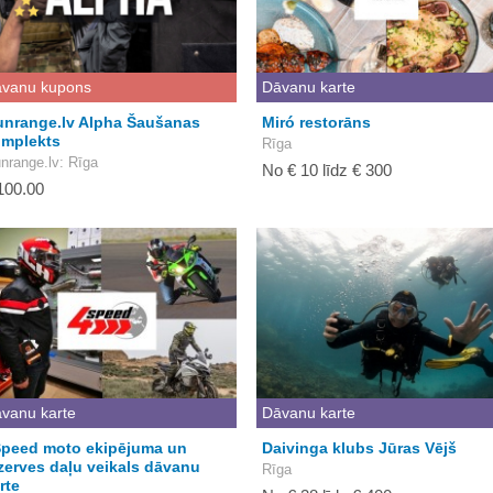
vanu kupons
Dāvanu karte
nrange.lv Alpha Šaušanas
Miró restorāns
mplekts
Rīga
nrange.lv
: Rīga
No € 10 līdz € 300
100.00
vanu karte
Dāvanu karte
peed moto ekipējuma un
Daivinga klubs Jūras Vējš
zerves daļu veikals dāvanu
Rīga
rte