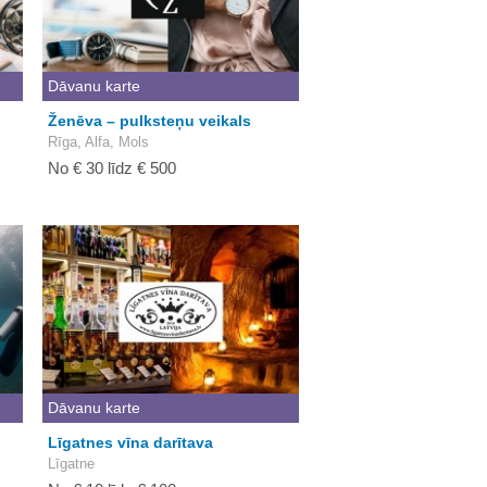
Dāvanu karte
Ženēva – pulksteņu veikals
Rīga, Alfa, Mols
No € 30 līdz € 500
Dāvanu karte
Līgatnes vīna darītava
Līgatne