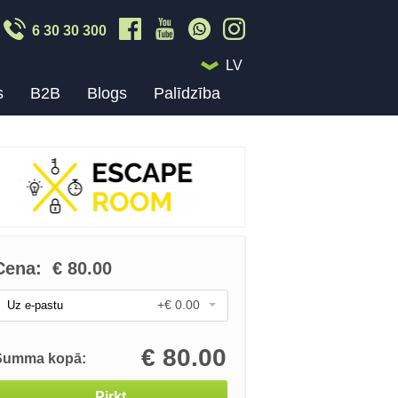
6 30 30 300
LV
s
B2B
Blogs
Palīdzība
Cena:
€
80.00
+€ 0.00
Uz e-pastu
€
80.00
Summa kopā:
Pirkt