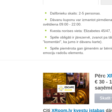
Dalībnieku skaits: 2-5 personas.
Dāvanu kuponu var izmantot pirmdiena -
svētdiena 09:00 - 22:00.
Kvesta norises vieta: Elizabetes 45/47,
Spēle obligāti ir jārezervē, zvanot pa t
"komentāri", ka jums ir dāvanu karte).
Spēle piemērota gan ģimenēm ar bērnie
emociju radošu elementu.
Pērc
X
€ 30 - 
saņēm
Skatīt
Citi
XRoom.lv kvestu istabas
dā