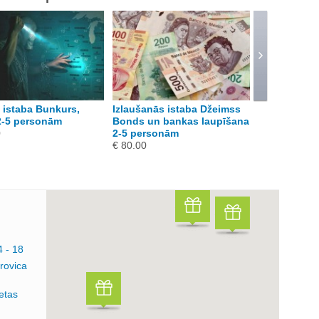
 istaba Bunkurs,
Izlaušanās istaba Džeimss
XRoom.lv kv
2-5 personām
Bonds un bankas laupīšana
Noslēpumu 
0
2-5 personām
€ 80.00
€ 80.00
4 - 18
rovica
etas