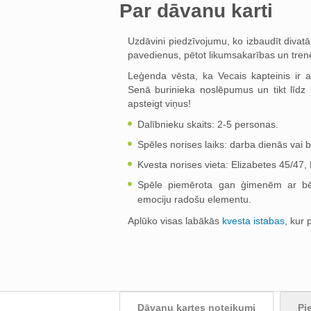
Par dāvanu karti
Uzdāvini piedzīvojumu, ko izbaudīt divatā
pavedienus, pētot likumsakarības un trenē
Leģenda vēsta, ka Vecais kapteinis ir 
Senā burinieka noslēpumus un tikt līdz 
apsteigt viņus!
Dalībnieku skaits: 2-5 personas.
Spēles norises laiks: darba dienās vai b
Kvesta norises vieta: Elizabetes 45/47,
Spēle piemērota gan ģimenēm ar bēr
emociju radošu elementu.
Aplūko visas labākās
kvesta istabas
, kur 
Dāvanu kartes noteikumi
Pi