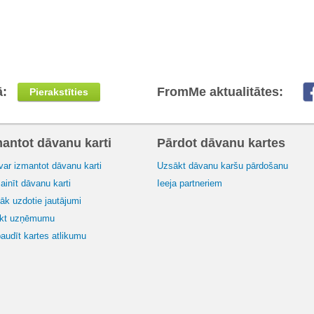
ā:
FromMe aktualitātes:
Pierakstīties
mantot dāvanu karti
Pārdot dāvanu kartes
var izmantot dāvanu karti
Uzsākt dāvanu karšu pārdošanu
inīt dāvanu karti
Ieeja partneriem
āk uzdotie jautājumi
ikt uzņēmumu
audīt kartes atlikumu