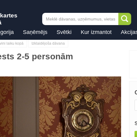
kartes
ā
gorija
Saņēmējs
Svētki
Kur izmantot
Akcija
ini laiku kopā
Izklaidējoša dāvana
vests 2-5 personām
Next