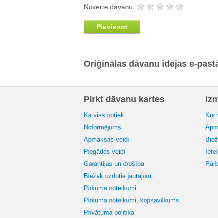
Novērtē dāvanu:
Pievienot
Oriģinālas dāvanu idejas e-past
Pirkt dāvanu kartes
Iz
Kā viss notiek
Kur 
Noformējums
Apma
Apmaksas veidi
Biež
Piegādes veidi
Iete
Garantijas un drošība
Pārb
Biežāk uzdotie jautājumi
Pirkuma noteikumi
Pirkuma noteikumi, kopsavilkums
Privātuma politika