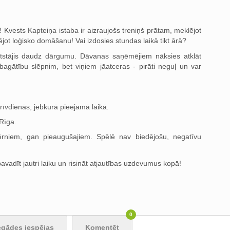
! Kvests Kapteiņa istaba ir aizraujošs treniņš prātam, meklējot
jot loģisko domāšanu! Vai izdosies stundas laikā tikt ārā?
atstājis daudz dārgumu. Dāvanas saņēmējiem nāksies atklāt
bagātību slēpnim, bet viņiem jāatceras - pirāti neguļ un var
rīvdienās, jebkurā pieejamā laikā.
 Rīga.
niem, gan pieaugušajiem. Spēlē nav biedējošu, negatīvu
pavadīt jautri laiku un risināt atjautības uzdevumus kopā!
0
egādes iespējas
Komentēt