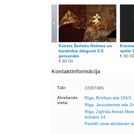
vests Slepenā istaba, 2-5
Kvests Šerloks Holmss un
Kvesta
ersonām
karaliskie dārgumi 2-5
spēle 
 80.00
personām
€ 80.0
€ 80.00
Kontaktinformācija
Tālr:
22007485
Atrašanās
Rīga, Brīvības iela 155/3
vieta:
Rīga, Jeruzalemes iela 2/
Rīga, Zigfrīda Annas Meie
bulvāris 14
Parādīt visas atrašanās vi