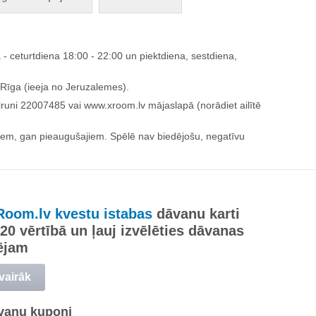
 ceturtdiena 18:00 - 22:00 un piektdiena, sestdiena,
 Rīga (ieeja no Jeruzalemes).
ālruni 22007485 vai www.xroom.lv mājaslapā (norādiet ailītē
m, gan pieaugušajiem. Spēlē nav biedējošu, negatīvu
Room.lv kvestu istabas
dāvanu karti
120 vērtībā un ļauj izvēlēties dāvanas
ējam
 vairāk
vanu kuponi