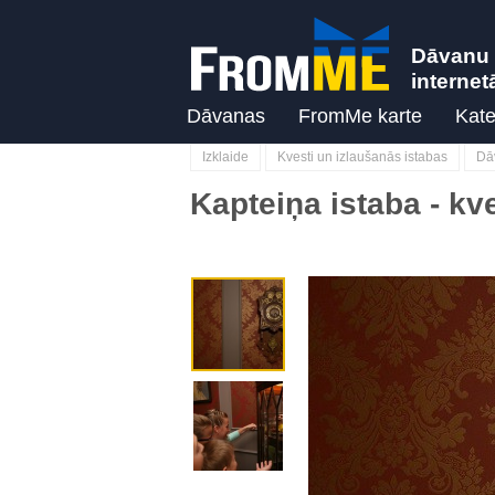
Dāvanu 
internet
Dāvanas
FromMe karte
Kate
Izklaide
Kvesti un izlaušanās istabas
Dāv
Kapteiņa istaba - k
Previous