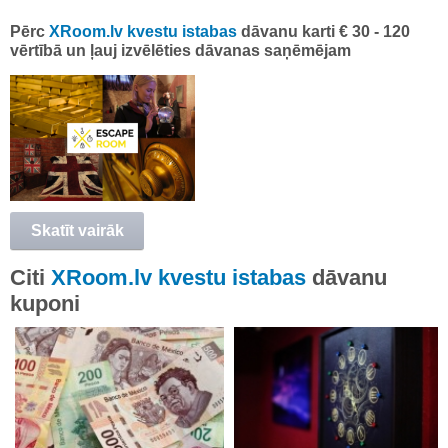
Pērc
XRoom.lv kvestu istabas
dāvanu karti € 30 - 120
vērtībā un ļauj izvēlēties dāvanas saņēmējam
Skatīt vairāk
Citi
XRoom.lv kvestu istabas
dāvanu
kuponi