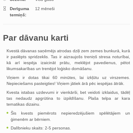
Derīguma
12 mēneši
termiņš:
Par dāvanu karti
Kvestā dāvanas saņēmējs atrodas dziļi zem zemes bunkurā, kurā
ir paslēpts spridzeklis. Tas ir aizraujošs treniņš stresa noturībai,
kā arī iespēja izaicināt prātu, meklējot pavedienus, pētot
likumsakarības un trenējot loģisko domāšanu.
Viņiem ir dotas tikai 60 minūtes, lai izkļūtu uz virszemes.
Nepieciešams pasteigties! Viņiem jātiek ārā pēc iespējas ātrāk.
Kvesta istabas uzdevumi ir vienkārši, bet veidoti izklaidus, tādēļ
tas nedaudz apgrūtina to izpildīšanu. Plaša telpa ar kara
tematikas dizainu.
Šis kvests piemērots nepieredzējušiem spēlētājiem un
ģimenēm ar bērniem.
Dalībnieku skaits: 2-5 personas.