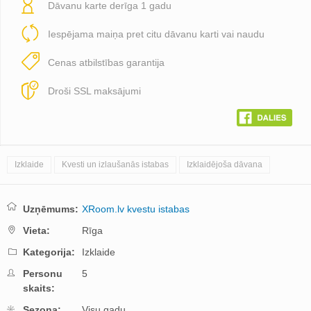
Dāvanu karte derīga 1 gadu
Iespējama maiņa pret citu dāvanu karti vai naudu
Cenas atbilstības garantija
Droši SSL maksājumi
Izklaide
Kvesti un izlaušanās istabas
Izklaidējoša dāvana
Uzņēmums:
XRoom.lv kvestu istabas
Vieta:
Rīga
Kategorija:
Izklaide
Personu
5
skaits:
Sezona:
Visu gadu