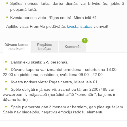
Spēles norises laiks: darba dienās vai brīvdienās, jebkurā
pieejamā laikā.
Kvesta norises vieta: Rīgas centrā, Miera ielā 61.
Aplūko visas FromMe piedāvātās
kvesta istabas
vienviet!
0
Dāvanu kartes
Piegādes
Komentēt
noteikumi
iespējas
Dalībnieku skaits: 2-5 personas.
Dāvanu kuponu var izmantot pirmdiena - ceturtdiena 18:00 -
22:00 un piektdiena, sestdiena, svētdiena 09:00 - 22:00.
Kvesta norises vieta: Rīgas centrā, Miera ielā 61.
Spēle obligāti ir jārezervē, zvanot pa tālruni 22007485 vai
www.xroom.lv mājaslapā (norādiet ailītē "komentāri", ka jums ir
dāvanu karte).
Spēle piemērota gan ģimenēm ar bērniem, gan pieaugušajiem.
Spēlē nav biedējošu, negatīvu emociju radošu elementu.