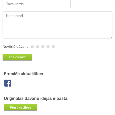
Novērtē dāvanu:
Pievienot
FromMe aktualitātes:
Oriģinālas dāvanu idejas e-pastā:
Pierakstīties