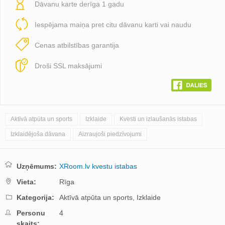
Dāvanu karte derīga 1 gadu
Iespējama maiņa pret citu dāvanu karti vai naudu
Cenas atbilstības garantija
Droši SSL maksājumi
Aktīvā atpūta un sports
Izklaide
Kvesti un izlaušanās istabas
Izklaidējoša dāvana
Aizraujoši piedzīvojumi
Uzņēmums:
XRoom.lv kvestu istabas
Vieta:
Rīga
Kategorija:
Aktīvā atpūta un sports,
Izklaide
Personu
4
skaits: