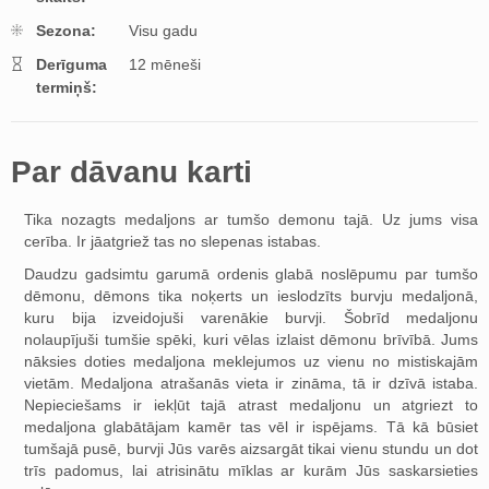
Sezona:
Visu gadu
Derīguma
12 mēneši
termiņš:
Par dāvanu karti
Tika nozagts medaljons ar tumšo demonu tajā. Uz jums visa
cerība. Ir jāatgriež tas no slepenas istabas.
Daudzu gadsimtu garumā ordenis glabā noslēpumu par tumšo
dēmonu, dēmons tika noķerts un ieslodzīts burvju medaljonā,
kuru bija izveidojuši varenākie burvji. Šobrīd medaljonu
nolaupījuši tumšie spēki, kuri vēlas izlaist dēmonu brīvībā. Jums
nāksies doties medaljona meklejumos uz vienu no mistiskajām
vietām. Medaljona atrašanās vieta ir zināma, tā ir dzīvā istaba.
Nepieciešams ir iekļūt tajā atrast medaljonu un atgriezt to
medaljona glabātājam kamēr tas vēl ir ispējams. Tā kā būsiet
tumšajā pusē, burvji Jūs varēs aizsargāt tikai vienu stundu un dot
trīs padomus, lai atrisinātu mīklas ar kurām Jūs saskarsieties