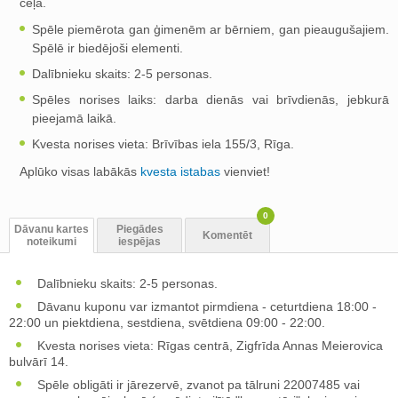
ceļā.
Spēle piemērota gan ģimenēm ar bērniem, gan pieaugušajiem.
Spēlē ir biedējoši elementi.
Dalībnieku skaits: 2-5 personas.
Spēles norises laiks: darba dienās vai brīvdienās, jebkurā
pieejamā laikā.
Kvesta norises vieta: Brīvības iela 155/3, Rīga.
Aplūko visas labākās
kvesta istabas
vienviet!
0
Dāvanu kartes
Piegādes
Komentēt
noteikumi
iespējas
Dalībnieku skaits: 2-5 personas.
Dāvanu kuponu var izmantot pirmdiena - ceturtdiena 18:00 -
22:00 un piektdiena, sestdiena, svētdiena 09:00 - 22:00.
Kvesta norises vieta: Rīgas centrā, Zigfrīda Annas Meierovica
bulvārī 14.
Spēle obligāti ir jārezervē, zvanot pa tālruni 22007485 vai