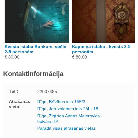
Kvesta istaba Bunkurs, spēle
Kapteiņa istaba - kvests 2-5
2-5 personām
personām
€ 80.00
€ 80.00
Kontaktinformācija
Tālr:
22007485
Atrašanās
Rīga, Brīvības iela 155/3
vieta:
Rīga, Jeruzalemes iela 2/4 - 18
Rīga, Zigfrīda Annas Meierovica
bulvāris 14
Parādīt visas atrašanās vietas