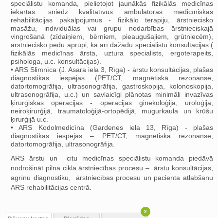
speciālistu komanda, pielietojot jaunākās fizikālās medicīnas
iekārtas. sniedz kvalitatīvus ambulatorās medicīniskās
rehabilitācijas pakalpojumus - fizikālo terapiju, ārstniecisko
masāžu, individuālas vai grupu nodarbības ārstnieciskajā
vingrošanā (zīdaiņiem, bērniem, pieaugušajiem, grūtniecēm),
ārstniecisko pēdu aprūpi, kā arī dažādu speciālistu konsultācijas (
fizikālās medicīnas ārsta, uztura specialists, ergoterapeits,
psihologa, u.c. konsultācijas).
• ARS Slimnīca (J. Asara iela 3, Rīga) - ārstu konsultācijas, plašas
diagnostikas iespējas (PET/CT, magnētiskā rezonanse,
datortomogrāfija, ultrasonogrāfija, gastroskopija, kolonoskopija,
ultrasonogrāfija, u.c.) un savlaicīgi plānotas minimāli invazīvas
ķirurģiskās operācijas - operācijas ginekoloģijā, uroloģijā,
neiroķirurģijā, traumatoloģijā-ortopēdijā, mugurkaula un krūšu
ķirurģijā u.c.
• ARS Kodolmedicīna (Gardenes iela 13, Rīga) - plašas
diagnostikas iespējas – PET/CT, magnētiskā rezonanse,
datortomogrāfija, ultrasonogrāfija.
ARS ārstu un citu medicīnas speciālistu komanda piedāvā
nodrošināt pilna cikla ārstniecības procesu – ārstu konsultācijas,
agrīnu diagnostiku, ārstniecības procesu un pacienta atlabšanu
ARS rehabilitācijas centrā.
2