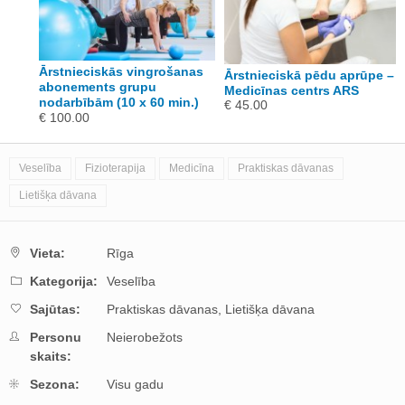
nas
Ārstnieciskās vingrošanas
Ārstnieciskā pēdu aprūpe –
ām
abonements grupu
Medicīnas centrs ARS
nodarbībām (10 x 60 min.)
€ 45.00
€ 100.00
Veselība
Fizioterapija
Medicīna
Praktiskas dāvanas
Lietišķa dāvana
Vieta:
Rīga
Kategorija:
Veselība
Sajūtas:
Praktiskas dāvanas,
Lietišķa dāvana
Personu
Neierobežots
skaits:
Sezona:
Visu gadu