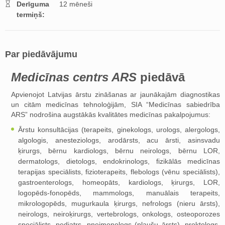
Derīguma
12 mēneši
termiņš:
Par piedāvājumu
Medicīnas centrs ARS
piedāvā
Apvienojot Latvijas ārstu zināšanas ar jaunākajām diagnostikas
un citām medicīnas tehnoloģijām, SIA “Medicīnas sabiedrība
ARS” nodrošina augstākās kvalitātes medicīnas pakalpojumus:
Ārstu konsultācijas (terapeits, ginekologs, urologs, alergologs,
algologis, anesteziologs, arodārsts, acu ārsti, asinsvadu
ķirurgs, bērnu kardiologs, bērnu neirologs, bērnu LOR,
dermatologs, dietologs, endokrinologs, fizikālās medicīnas
terapijas speciālists, fizioterapeits, flebologs (vēnu speciālists),
gastroenterologs, homeopāts, kardiologs, ķirurgs, LOR,
logopēds-fonopēds, mammologs, manuālais terapeits,
mikrologopēds, mugurkaula ķirurgs, nefrologs (nieru ārsts),
neirologs, neiroķirurgs, vertebrologs, onkologs, osteoporozes
speciālists, pediatrs, pneimonologs (plaušu ārsts), proktologs,