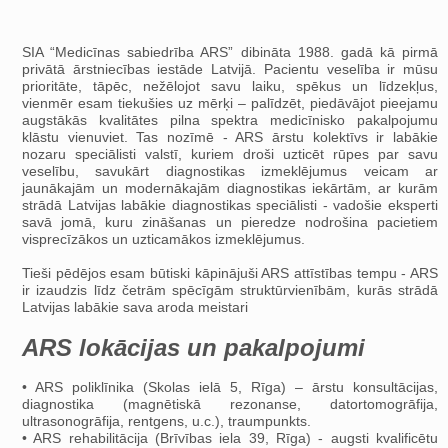
SIA “Medicīnas sabiedrība ARS” dibināta 1988. gadā kā pirmā
privātā ārstniecības iestāde Latvijā. Pacientu veselība ir mūsu
prioritāte, tāpēc, nežēlojot savu laiku, spēkus un līdzekļus,
vienmēr esam tiekušies uz mērķi – palīdzēt, piedāvājot pieejamu
augstākās kvalitātes pilna spektra medicīnisko pakalpojumu
klāstu vienuviet. Tas nozīmē - ARS ārstu kolektīvs ir labākie
nozaru speciālisti valstī, kuriem droši uzticēt rūpes par savu
veselību, savukārt diagnostikas izmeklējumus veicam ar
jaunākajām un modernākajām diagnostikas iekārtām, ar kurām
strādā Latvijas labākie diagnostikas speciālisti - vadošie eksperti
savā jomā, kuru zināšanas un pieredze nodrošina pacietiem
visprecīzākos un uzticamākos izmeklējumus.
Tieši pēdējos esam būtiski kāpinājuši ARS attīstības tempu - ARS
ir izaudzis līdz četrām spēcīgām struktūrvienībām, kurās strādā
Latvijas labākie sava aroda meistari
ARS lokācijas un pakalpojumi
• ARS poliklīnika (Skolas ielā 5, Rīga) – ārstu konsultācijas,
diagnostika (magnētiskā rezonanse, datortomogrāfija,
ultrasonogrāfija, rentgens, u.c.), traumpunkts.
• ARS rehabilitācija (Brīvības iela 39, Rīga) - augsti kvalificētu