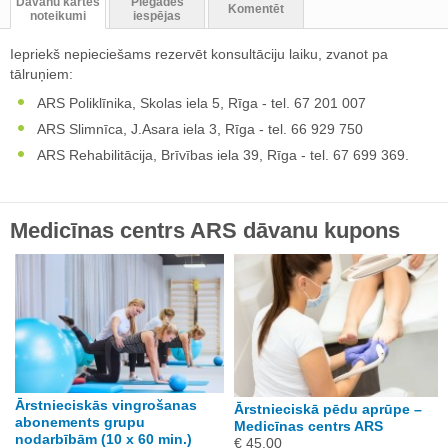
Dāvanu kartes
Piegādes
Komentēt
noteikumi
iespējas
Iepriekš nepieciešams rezervēt konsultāciju laiku, zvanot pa
tālruņiem:
ARS Poliklīnika, Skolas iela 5, Rīga - tel. 67 201 007
ARS Slimnīca, J.Asara iela 3, Rīga - tel. 66 929 750
ARS Rehabilitācija, Brīvības iela 39, Rīga - tel. 67 699 369.
Medicīnas centrs ARS dāvanu kupons
Ārstnieciskās vingrošanas
Ārstnieciskā pēdu aprūpe –
abonements grupu
Medicīnas centrs ARS
nodarbībām (10 x 60 min.)
€ 45.00