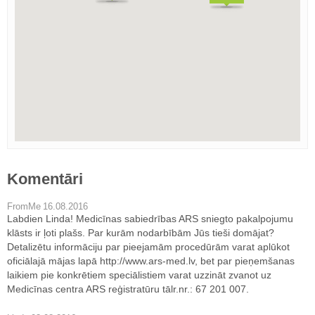
Komentāri
FromMe
16.08.2016
Labdien Linda! Medicīnas sabiedrības ARS sniegto pakalpojumu
klāsts ir ļoti plašs. Par kurām nodarbībām Jūs tieši domājat?
Detalizētu informāciju par pieejamām procedūrām varat aplūkot
oficiālajā mājas lapā http://www.ars-med.lv, bet par pieņemšanas
laikiem pie konkrētiem speciālistiem varat uzzināt zvanot uz
Medicīnas centra ARS reģistratūru tālr.nr.: 67 201 007.