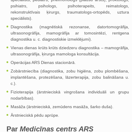
psihiatrs, psihologs, psihoterapeits, reimatologs,
rekonstruktīvais ķirurgs, traumatologs-ortopēds, uztura
speciālists).
Diagnostika (magnētiskā rezonanse, datortomogrāfija,
ultrasonogrāfija, mamogrāfija ar tomosintēzi, rentgena
diagnostika u. c. diagnostiskie izmeklējumi).
Vienas dienas krūts krūts dziedzeru diagnostika – mamogrāfija,
ultrasonogrāfija, ķirurga mamologa konsultācija.
Operācijas ARS Dienas stacionārā.
Zobārstniecība (diagnostika, zobu higiēna, zobu plombēšana,
implantēšana, protezēšana, lāzerterapija, zobu balināšana u.
c.).
Fizioterapija (ārstnieciskā vingrošana individuāli un grupu
nodarbības).
Masāža (ārstnieciskā, zemūdens masāža, šarko duša).
Ārstnieciskā pēdu aprūpe.
Par
Medicīnas centrs ARS