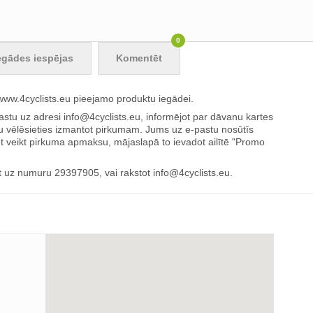
0
egādes iespējas
Komentēt
w.4cyclists.eu pieejamo produktu iegādei.
pastu uz adresi
info@4cyclists.eu
, informējot par dāvanu kartes
vēlēsieties izmantot pirkumam. Jums uz e-pastu nosūtīs
et veikt pirkuma apmaksu, mājaslapā to ievadot ailītē "Promo
t uz numuru 29397905, vai rakstot
info@4cyclists.eu
.