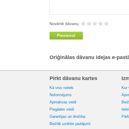
Novērtē dāvanu:
Pievienot
Oriģinālas dāvanu idejas e-past
Pirkt dāvanu kartes
Iz
Kā viss notiek
Kur 
Noformējums
Apma
Apmaksas veidi
Biež
Piegādes veidi
Iete
Garantijas un drošība
Pārb
Biežāk uzdotie jautājumi