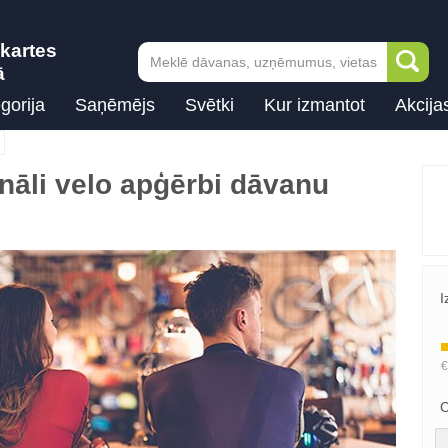
kartes
ā
gorija
Saņēmējs
Svētki
Kur izmantot
Akcija
āli velo apģērbi dāvanu
I
C
Next