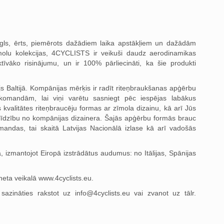
gls, ērts, piemērots dažādiem laika apstākļiem un dažādām
molu kolekcijas, 4CYCLISTS ir veikuši daudz aerodinamikas
ktīvāko risinājumu, un ir 100% pārliecināti, ka šie produkti
 Baltijā. Kompānijas mērķis ir radīt riteņbraukšanas apģērbu
komandām, lai viņi varētu sasniegt pēc iespējas labākus
valitātes riteņbraucēju formas ar zīmola dizainu, kā arī Jūs
alīdzību no kompānijas dizainera. Šajās apģērbu formās brauc
omandas, tai skaitā Latvijas Nacionālā izlase kā arī vadošās
 izmantojot Eiropā izstrādātus audumus: no Itālijas, Spānijas
neta veikalā www.4cyclists.eu.
 sazināties rakstot uz
info@4cyclists.eu
vai zvanot uz tālr.