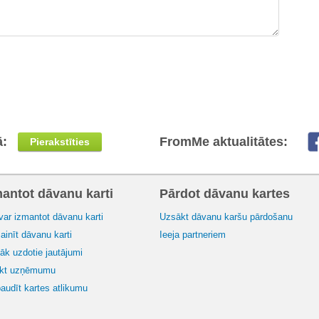
ā:
FromMe aktualitātes:
Pierakstīties
mantot dāvanu karti
Pārdot dāvanu kartes
var izmantot dāvanu karti
Uzsākt dāvanu karšu pārdošanu
inīt dāvanu karti
Ieeja partneriem
āk uzdotie jautājumi
ikt uzņēmumu
audīt kartes atlikumu