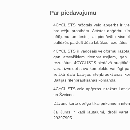
Par piedāvājumu
4CYCLISTS ražotais velo apģērbs ir vie
braucēju prasībām. Attīstot apģērbu zī
pētījumu un testu, lai piedāvātu visefe
palīdzēs parādīt Jūsu labākos rezultātus.
4CYCLISTS ir vadošais veloformu ražotājs
gan atsevišķiem riteņbraucējiem, gan 
rezultātus. 4CYCLISTS piedāvā augtākās k
varat izveidot savu komplektu vai lūgt p
lielākā daļa Latvijas riteņbraukšanas k
Baltijas riteņbraukšanas komanda.
4CYCLISTS velo apģērbs ir ražots Latvijā,
un Šveices.
Dāvanu karte derīga tikai pirkumiem inter
Ja Jums ir kādi jautājumi, droši varat
29397905.