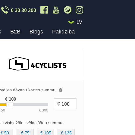
6 30 30 300
LV
s
B2B
Blogs
Palīdzība
zvēlies dāvanu kartes summu:
iti visbiežāk izvēlas šādu summu:
€ 50
€ 75
€ 105
€ 135