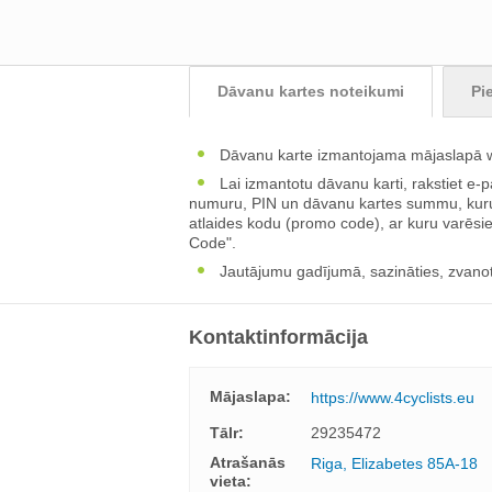
Dāvanu kartes noteikumi
Pi
Dāvanu karte izmantojama mājaslapā ww
Lai izmantotu dāvanu karti, rakstiet e-
numuru, PIN un dāvanu kartes summu, kuru 
atlaides kodu (promo code), ar kuru varēsi
Code".
Jautājumu gadījumā, sazināties, zvano
Kontaktinformācija
Mājaslapa:
https://www.4cyclists.eu
Tālr:
29235472
Atrašanās
Riga, Elizabetes 85A-18
vieta: