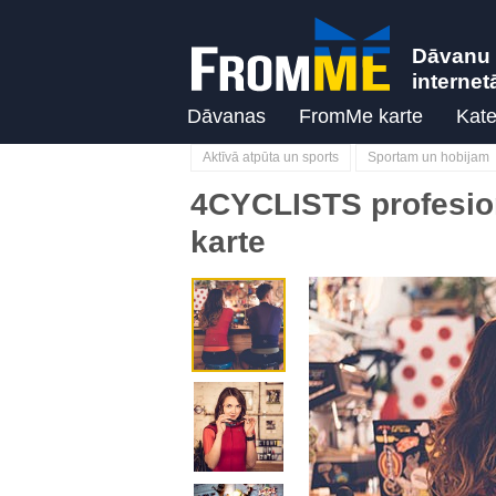
Dāvanu 
internet
Dāvanas
FromMe karte
Kate
Aktīvā atpūta un sports
Sportam un hobijam
4CYCLISTS profesion
karte
Previous