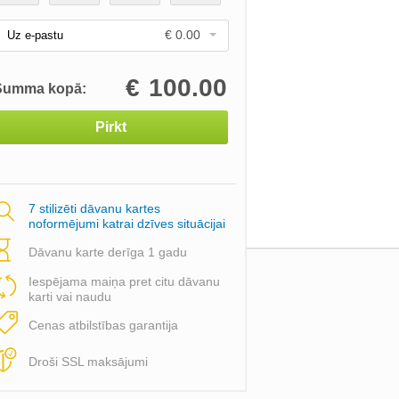
€ 0.00
Uz e-pastu
€
100.00
Summa kopā:
Pirkt
7 stilizēti dāvanu kartes
noformējumi katrai dzīves situācijai
Dāvanu karte derīga 1 gadu
Iespējama maiņa pret citu dāvanu
karti vai naudu
Cenas atbilstības garantija
Droši SSL maksājumi