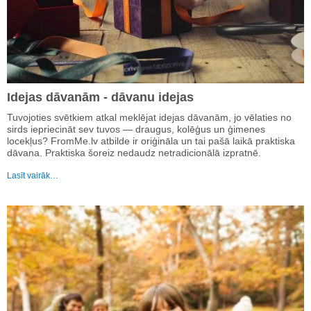
Idejas dāvanām - dāvanu idejas
Tuvojoties svētkiem atkal meklējat idejas dāvanām, jo vēlaties no
sirds iepriecināt sev tuvos — draugus, kolēģus un ģimenes
locekļus? FromMe.lv atbilde ir oriģināla un tai pašā laikā praktiska
dāvana. Praktiska šoreiz nedaudz netradicionālā izpratnē.
Lasīt vairāk…