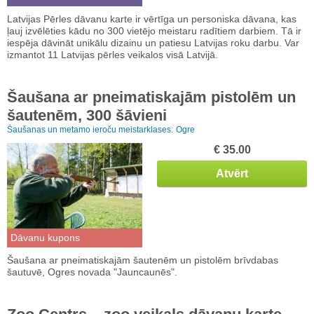
Latvijas Pērles dāvanu karte ir vērtīga un personiska dāvana, kas
ļauj izvēlēties kādu no 300 vietējo meistaru radītiem darbiem. Tā ir
iespēja dāvināt unikālu dizainu un patiesu Latvijas roku darbu. Var
izmantot 11 Latvijas pērles veikalos visā Latvijā.
Šaušana ar pneimatiskajām pistolēm un
šautenēm, 300 šāvieni
Šaušanas un metamo ieroču meistarklases:
Ogre
€ 35.00
Atvērt
Dāvanu kupons
Šaušana ar pneimatiskajām šautenēm un pistolēm brīvdabas
šautuvē, Ogres novada "Jauncaunēs".