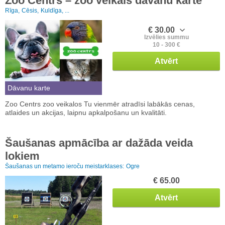
Zoo Centrs – zoo veikals dāvanu karte
Rīga,
Cēsis,
Kuldīga, ...
€ 30.00
Izvēlies summu
10 - 300 €
Atvērt
Dāvanu karte
Zoo Centrs zoo veikalos Tu vienmēr atradīsi labākās cenas,
atlaides un akcijas, laipnu apkalpošanu un kvalitāti.
Šaušanas apmācība ar dažāda veida
lokiem
Šaušanas un metamo ieroču meistarklases:
Ogre
€ 65.00
Atvērt