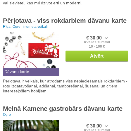
vai sievietei, kas mīl dzīvot ērti un moderni.
Pērļotava - viss rokdarbiem dāvanu karte
Rīga,
Ogre,
Interneta veikali
€ 30.00
Izvēlies summu
10 - 100 €
Atvērt
Dāvanu karte
Pērļotava ir veikals, kur atrodams viss nepieciešamais rokdarbiem -
rotu izgatavošanai, adīšanai, tamborēšanai, šūšanai un citiem
interesējošiem hobijiem.
Melnā Kamene gastrobārs dāvanu karte
Ogre
€ 30.00
Izvēlies summu