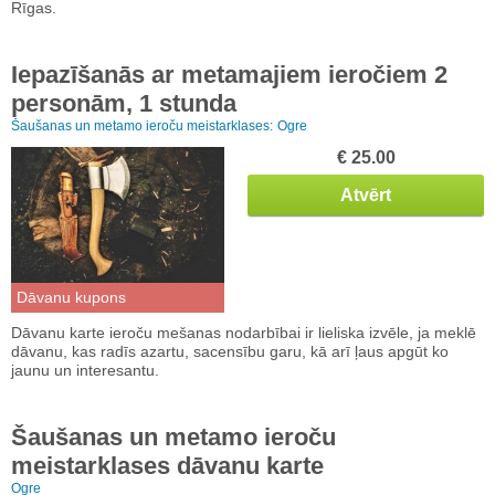
Rīgas.
Iepazīšanās ar metamajiem ieročiem 2
personām, 1 stunda
Šaušanas un metamo ieroču meistarklases:
Ogre
€ 25.00
Atvērt
Dāvanu kupons
Dāvanu karte ieroču mešanas nodarbībai ir lieliska izvēle, ja meklē
dāvanu, kas radīs azartu, sacensību garu, kā arī ļaus apgūt ko
jaunu un interesantu.
Šaušanas un metamo ieroču
meistarklases dāvanu karte
Ogre