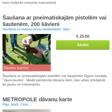
kam noderēs remonta instrumenti.
Šaušana ar pneimatiskajām pistolēm vai
šautenēm, 200 šāvieni
Šaušanas un metamo ieroču meistarklases:
Ogre
€ 25.00
Atvērt
Dāvanu kupons
Šaušana ar pneimatiskajām pistolēm vai šautenēm Ogres novada
"Jauncaunēs". Ideāli piemērota dāvana tiem, kas vēlas izmēģināt
ko jaunu un interesantu.
METROPOLE dāvanu karte
Rīga,
Ādaži,
Cēsis, ...