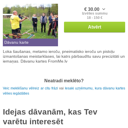
€ 30.00
Izvēlies summu
18 - 150 €
Atvērt
Dāvanu karte
Loka šaušanas, metamo ieroču, pneimatisko ieroču un pistoļu
izmantošanas meistarklases, lai katrs pārbaudītu savu precizitāti un
iemaņas. Dāvanu kartes FromMe.lv
Neatradi meklēto?
Veic meklēšanu vēlreiz ar citu frāzi
vai
Iesaki uzņēmumu, kura dāvanu kartes
vēlies iegādāties
Idejas dāvanām, kas Tev
varētu interesēt