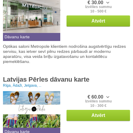
€ 30.00
Izvēlies summu
10 - 500 €
Atvērt
Dāvanu karte
Optikas saloni Metropole klientiem nodrošina augstvērtīgu redzes
servisu, kas ietver sevī pilnu redzes pārbaudi ar modernu
aparatūru, visa veida briļļu izgatavošanu un kontaktlēcu
piemeklēšanu.
Latvijas Pērles dāvanu karte
Rīga,
Ādaži,
Jelgava, ...
€ 60.00
Izvēlies summu
10 - 300 €
Atvērt
Dāvanu karte