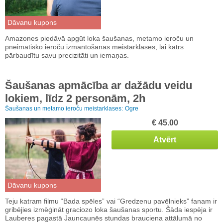
Dāvanu kupons
Amazones piedāvā apgūt loka šaušanas, metamo ieroču un
pneimatisko ieroču izmantošanas meistarklases, lai katrs
pārbaudītu savu precizitāti un iemaņas.
Šaušanas apmācība ar dažādu veidu
lokiem, līdz 2 personām, 2h
Šaušanas un metamo ieroču meistarklases:
Ogre
€ 45.00
Atvērt
Dāvanu kupons
Teju katram filmu “Bada spēles” vai “Gredzenu pavēlnieks” fanam ir
gribējies izmēģināt graciozo loka šaušanas sportu. Šāda iespēja ir
Lauberes pagastā Jauncaunēs stundas brauciena attālumā no