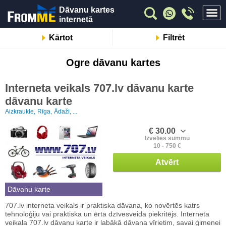
Dāvanu kartes
internetā
Kārtot
Filtrēt
Ogre dāvanu kartes
Interneta veikals 707.lv dāvanu karte
dāvanu karte
Aizkraukle,
Rīga,
Ādaži, ...
€ 30.00
Izvēlies summu
10 - 750 €
Atvērt
Dāvanu karte
707.lv interneta veikals ir praktiska dāvana, ko novērtēs katrs
tehnoloģiju vai praktiska un ērta dzīvesveida piekritējs. Interneta
veikala 707.lv dāvanu karte ir labākā dāvana vīrietim, savai ģimenei