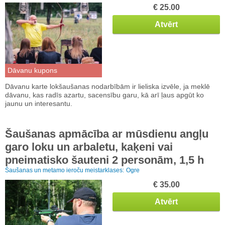
€ 25.00
Atvērt
Dāvanu kupons
Dāvanu karte lokšaušanas nodarbībām ir lieliska izvēle, ja meklē
dāvanu, kas radīs azartu, sacensību garu, kā arī ļaus apgūt ko
jaunu un interesantu.
Šaušanas apmācība ar mūsdienu angļu
garo loku un arbaletu, kaķeni vai
pneimatisko šauteni 2 personām, 1,5 h
Šaušanas un metamo ieroču meistarklases:
Ogre
€ 35.00
Atvērt