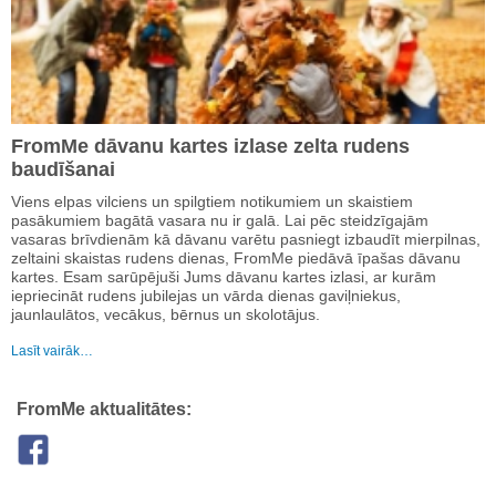
FromMe dāvanu kartes izlase zelta rudens
baudīšanai
Viens elpas vilciens un spilgtiem notikumiem un skaistiem
pasākumiem bagātā vasara nu ir galā. Lai pēc steidzīgajām
vasaras brīvdienām kā dāvanu varētu pasniegt izbaudīt mierpilnas,
zeltaini skaistas rudens dienas, FromMe piedāvā īpašas dāvanu
kartes. Esam sarūpējuši Jums dāvanu kartes izlasi, ar kurām
iepriecināt rudens jubilejas un vārda dienas gaviļniekus,
jaunlaulātos, vecākus, bērnus un skolotājus.
Lasīt vairāk…
FromMe aktualitātes: