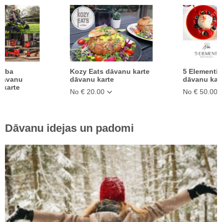
arba
Kozy Eats dāvanu karte
5 Elementi 
 dāvanu
dāvanu karte
dāvanu kar
 karte
No € 20.00
No € 50.00
Dāvanu idejas un padomi