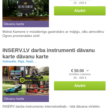
15 - 200 €
Atvērt
Dāvanu karte
Melnā Kamene ir mūsdienīgs gastrobārs ar mājīgu, siltu atmosfēru
Ogres promenādes sirdī.
INSERV.LV darba instrumenti dāvanu
karte dāvanu karte
Aizkraukle,
Rīga,
Ādaži, ...
€ 50.00
Izvēlies summu
30 - 400 €
Atvērt
Dāvanu karte
INSERV darba instrumentu internetveikals - īstā dāvana vīrietim,