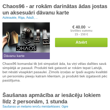
Chaos96 - ar rokām darinātas ādas jostas
un aksesuāri dāvanu karte
Aizkraukle,
Rīga,
Ādaži, ...
€ 40.00
Izvēlies summu
15 - 150 €
Atvērt
Dāvanu karte
Chaos96 komandai tik ļoti simpatizē āda, ka viņi vēlas dalīties savā
simpātijā ar pasauli. Produkti tiek gatavoti ar rokām tepat Latvijā,
bet nēsāti visapkārt pasaulei. Zīmols izceļas ar īpaši augstu kvalitāti
un personisku pieeju katram klientam, jo produkti tiek izgatavoti pēc
pasūtījuma.
Šaušanas apmācība ar iesācēju lokiem
līdz 2 personām, 1 stunda
Šaušanas un metamo ieroču meistarklases:
Ogre