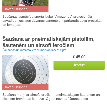
Dāvanu kupons
Šaušanas apmācība sporta kluba "Amazones" profesionāļa
pavadībā, kas ļaus dāvanas saņēmējam pārbaudīt savu precizitāti
un iemaņas.
Šaušana ar pneimatiskajām pistolēm,
šautenēm un airsoft ieročiem
Šaušanas un metamo ieroču meistarklases:
Ogre
€ 45.00
Atvērt
Dāvanu kupons
Šaušana mērķī ar airsoft ieročiem, pneimatiskajām šautenēm un
pistolēm brīvdabas šautuvē, Ogres novada "Jauncaunēs".