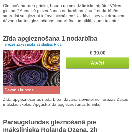
Gleznošana rada prieku, baudu un sniedz lielisku atpūtu! Vēlies
gleznot? Apmeklē gleznošanas nodarbības. Jau 2 nodarbībās
sapratīsi vai gleznot ir Tavs aicinājums! Uzdāvini sev vai draugiem
dāvanu kartes gleznošanas nodarbībai un atklāj jaunu talantu!
Zīda apgleznošana 1 nodarbība
Terēzes Zaķes mākslas studija:
Rīga
€ 30.00
Atvērt
Dāvanu kupons
Zīda apgleznošanas nodarbība, dāvana sievietei no Terēzas Zaķes
mākslas skolas. Apgūsti zīda apgleznošanas tehniku!
Paraugstundas gleznošanā pie
mākslinieka Rolanda Dzeņa, 2h