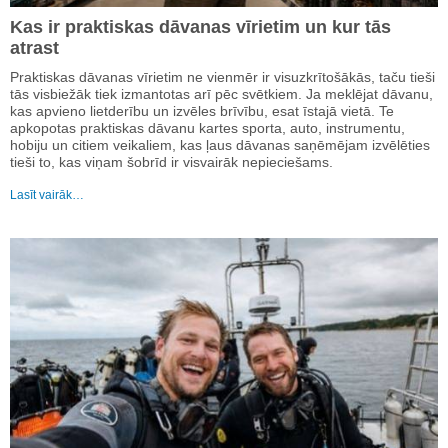
Kas ir praktiskas dāvanas vīrietim un kur tās
atrast
Praktiskas dāvanas vīrietim ne vienmēr ir visuzkrītošākās, taču tieši
tās visbiežāk tiek izmantotas arī pēc svētkiem. Ja meklējat dāvanu,
kas apvieno lietderību un izvēles brīvību, esat īstajā vietā. Te
apkopotas praktiskas dāvanu kartes sporta, auto, instrumentu,
hobiju un citiem veikaliem, kas ļaus dāvanas saņēmējam izvēlēties
tieši to, kas viņam šobrīd ir visvairāk nepieciešams.
Lasīt vairāk…