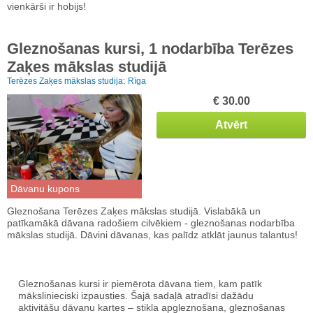
vienkārši ir hobijs!
Gleznošanas kursi, 1 nodarbība Terēzes
Zaķes mākslas studijā
Terēzes Zaķes mākslas studija:
Rīga
€ 30.00
Atvērt
Dāvanu kupons
Gleznošana Terēzes Zaķes mākslas studijā. Vislabākā un
patīkamākā dāvana radošiem cilvēkiem - gleznošanas nodarbība
mākslas studijā. Dāvini dāvanas, kas palīdz atklāt jaunus talantus!
Gleznošanas kursi ir piemērota dāvana tiem, kam patīk
mākslinieciski izpausties. Šajā sadaļā atradīsi dažādu
aktivitāšu dāvanu kartes – stikla apgleznošana, gleznošanas