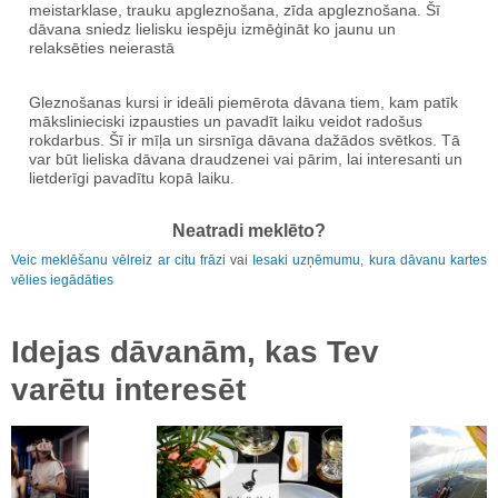
meistarklase, trauku apgleznošana, zīda apgleznošana. Šī
dāvana sniedz lielisku iespēju izmēģināt ko jaunu un
relaksēties neierastā
Gleznošanas kursi ir ideāli piemērota dāvana tiem, kam patīk
mākslinieciski izpausties un pavadīt laiku veidot radošus
rokdarbus. Šī ir mīļa un sirsnīga dāvana dažādos svētkos. Tā
var būt lieliska dāvana draudzenei vai pārim, lai interesanti un
lietderīgi pavadītu kopā laiku.
Neatradi meklēto?
Veic meklēšanu vēlreiz ar citu frāzi
vai
Iesaki uzņēmumu, kura dāvanu kartes
vēlies iegādāties
Idejas dāvanām, kas Tev
varētu interesēt