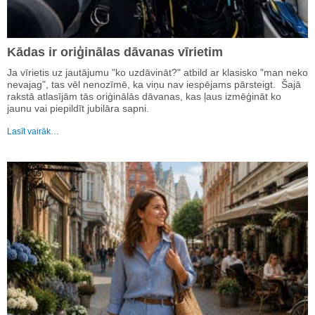
Kādas ir oriģinālas dāvanas vīrietim
Ja vīrietis uz jautājumu "ko uzdāvināt?" atbild ar klasisko "man neko
nevajag", tas vēl nenozīmē, ka viņu nav iespējams pārsteigt. Šajā
rakstā atlasījām tās oriģinālās dāvanas, kas ļaus izmēģināt ko
jaunu vai piepildīt jubilāra sapni.
Lasīt vairāk…