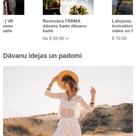
d | VR
Restorāns FERMA
Lidojums a
dāvanu
dāvanu karte dāvanu
instruktora
 karte
karte
video un fo
No € 50.00
€ 70.00
Dāvanu idejas un padomi