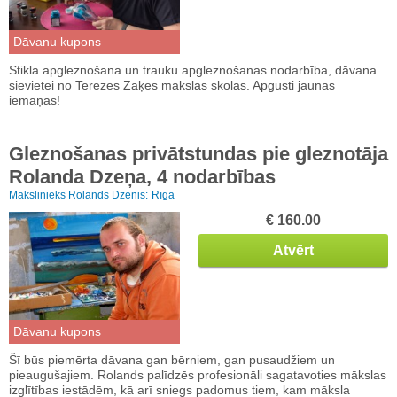
Dāvanu kupons
Stikla apgleznošana un trauku apgleznošanas nodarbība, dāvana
sievietei no Terēzes Zaķes mākslas skolas. Apgūsti jaunas
iemaņas!
Gleznošanas privātstundas pie gleznotāja
Rolanda Dzeņa, 4 nodarbības
Mākslinieks Rolands Dzenis:
Rīga
€ 160.00
Atvērt
Dāvanu kupons
Šī būs piemērta dāvana gan bērniem, gan pusaudžiem un
pieaugušajiem. Rolands palīdzēs profesionāli sagatavoties mākslas
izglītības iestādēm, kā arī sniegs padomus tiem, kam māksla