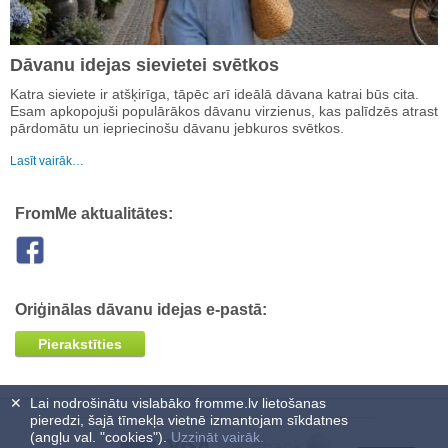
Dāvanu idejas sievietei svētkos
Katra sieviete ir atšķirīga, tāpēc arī ideālā dāvana katrai būs cita.
Esam apkopojuši populārākos dāvanu virzienus, kas palīdzēs atrast
pārdomātu un iepriecinošu dāvanu jebkuros svētkos.
Lasīt vairāk…
FromMe aktualitātes:
Oriģinālas dāvanu idejas e-pastā:
Pierakstīties
✕
Lai nodrošinātu vislabāko fromme.lv lietošanas
pieredzi, šajā tīmekļa vietnē izmantojam sīkdatnes
(angļu val. "cookies").
Uzzināt vairāk.