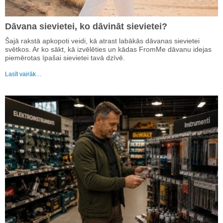
Dāvana sievietei, ko dāvināt sievietei?
Šajā rakstā apkopoti veidi, kā atrast labākās dāvanas sievietei
svētkos. Ar ko sākt, kā izvēlēties un kādas FromMe dāvanu idejas
piemērotas īpašai sievietei tavā dzīvē.
Lasīt vairāk…