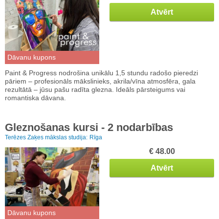
Atvērt
Dāvanu kupons
Paint & Progress nodrošina unikālu 1,5 stundu radošo pieredzi
pāriem – profesionāls mākslinieks, akrila/vīna atmosfēra, gala
rezultātā – jūsu pašu radīta glezna. Ideāls pārsteigums vai
romantiska dāvana.
Gleznošanas kursi - 2 nodarbības
Terēzes Zaķes mākslas studija:
Rīga
€ 48.00
Atvērt
Dāvanu kupons