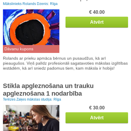
Mākslinieks Rolands Dzenis:
Rīga
€ 40.00
Atvērt
Dāvanu kupons
Rolands ar prieku apmāca bērnus un pusaudžus, kā arī
pieaugušos. Viņš palīdz profesionāli sagatavoties mākslas izglītības
iestādēm, kā arī sniedz padomus tiem, kam māksla ir hobijs!
Stikla apgleznošana un trauku
apgleznošana 1 nodarbība
Terēzes Zaķes mākslas studija:
Rīga
€ 30.00
Atvērt