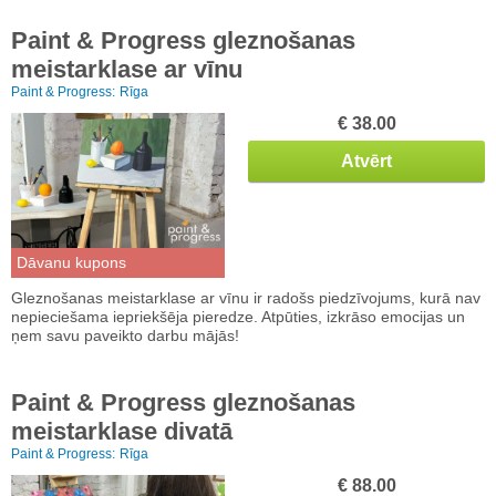
Paint & Progress gleznošanas
meistarklase ar vīnu
Paint & Progress:
Rīga
€ 38.00
Atvērt
Dāvanu kupons
Gleznošanas meistarklase ar vīnu ir radošs piedzīvojums, kurā nav
nepieciešama iepriekšēja pieredze. Atpūties, izkrāso emocijas un
ņem savu paveikto darbu mājās!
Paint & Progress gleznošanas
meistarklase divatā
Paint & Progress:
Rīga
€ 88.00