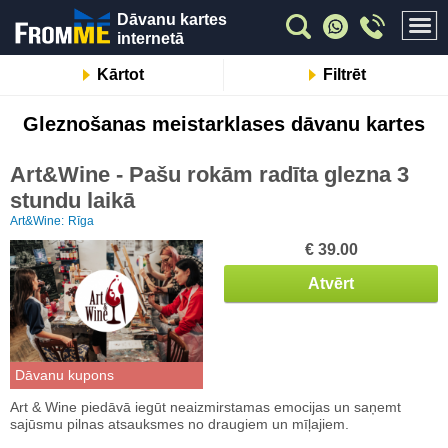
Dāvanu kartes
internetā
Kārtot
Filtrēt
Gleznošanas meistarklases dāvanu kartes
Art&Wine - Pašu rokām radīta glezna 3
stundu laikā
Art&Wine:
Rīga
€ 39.00
Atvērt
Dāvanu kupons
Art & Wine piedāvā iegūt neaizmirstamas emocijas un saņemt
sajūsmu pilnas atsauksmes no draugiem un mīļajiem.