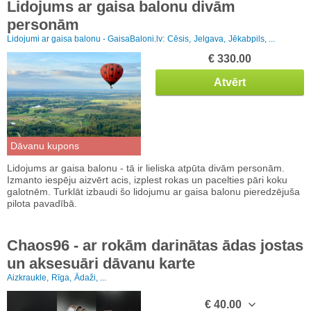
Lidojums ar gaisa balonu divām
personām
Lidojumi ar gaisa balonu - GaisaBaloni.lv:
Cēsis,
Jelgava,
Jēkabpils, ...
€ 330.00
Atvērt
Dāvanu kupons
Lidojums ar gaisa balonu - tā ir lieliska atpūta divām personām.
Izmanto iespēju aizvērt acis, izplest rokas un pacelties pāri koku
galotnēm. Turklāt izbaudi šo lidojumu ar gaisa balonu pieredzējuša
pilota pavadībā.
Chaos96 - ar rokām darinātas ādas jostas
un aksesuāri dāvanu karte
Aizkraukle,
Rīga,
Ādaži, ...
€ 40.00