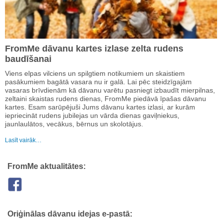
FromMe dāvanu kartes izlase zelta rudens
baudīšanai
Viens elpas vilciens un spilgtiem notikumiem un skaistiem
pasākumiem bagātā vasara nu ir galā. Lai pēc steidzīgajām
vasaras brīvdienām kā dāvanu varētu pasniegt izbaudīt mierpilnas,
zeltaini skaistas rudens dienas, FromMe piedāvā īpašas dāvanu
kartes. Esam sarūpējuši Jums dāvanu kartes izlasi, ar kurām
iepriecināt rudens jubilejas un vārda dienas gaviļniekus,
jaunlaulātos, vecākus, bērnus un skolotājus.
Lasīt vairāk…
FromMe aktualitātes:
Oriģinālas dāvanu idejas e-pastā: