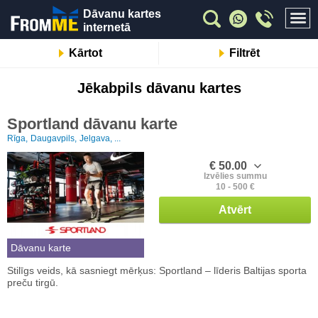
Dāvanu kartes
internetā
Kārtot
Filtrēt
Jēkabpils dāvanu kartes
Sportland dāvanu karte
Rīga,
Daugavpils,
Jelgava, ...
€ 50.00
Izvēlies summu
10 - 500 €
Atvērt
Dāvanu karte
Stilīgs veids, kā sasniegt mērķus: Sportland – līderis Baltijas sporta
preču tirgū.