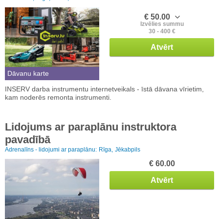
€ 50.00
Izvēlies summu
30 - 400 €
Atvērt
Dāvanu karte
INSERV darba instrumentu internetveikals - īstā dāvana vīrietim,
kam noderēs remonta instrumenti.
Lidojums ar paraplānu instruktora
pavadībā
Adrenalīns - lidojumi ar paraplānu:
Rīga,
Jēkabpils
€ 60.00
Atvērt