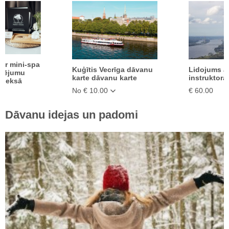
ar mini-spa
Kuģītis Vecrīga dāvanu
Lidojums a
klējumu
karte dāvanu karte
instruktora
pleksā
No € 10.00
€ 60.00
Dāvanu idejas un padomi