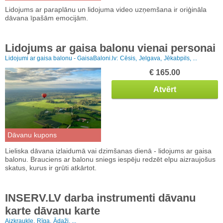
Lidojums ar paraplānu un lidojuma video uzņemšana ir oriģināla
dāvana īpašām emocijām.
Lidojums ar gaisa balonu vienai personai
Lidojumi ar gaisa balonu - GaisaBaloni.lv:
Cēsis,
Jelgava,
Jēkabpils, ...
€ 165.00
Atvērt
Dāvanu kupons
Lieliska dāvana izlaidumā vai dzimšanas dienā - lidojums ar gaisa
balonu. Brauciens ar balonu sniegs iespēju redzēt elpu aizraujošus
skatus, kurus ir grūti atkārtot.
INSERV.LV darba instrumenti dāvanu
karte dāvanu karte
Aizkraukle,
Rīga,
Ādaži, ...