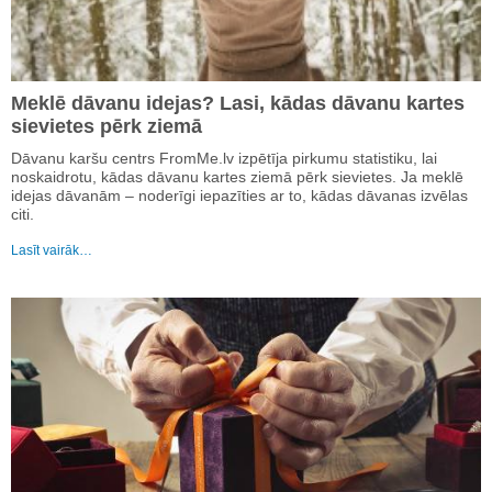
Meklē dāvanu idejas? Lasi, kādas dāvanu kartes
sievietes pērk ziemā
Dāvanu karšu centrs FromMe.lv izpētīja pirkumu statistiku, lai
noskaidrotu, kādas dāvanu kartes ziemā pērk sievietes. Ja meklē
idejas dāvanām – noderīgi iepazīties ar to, kādas dāvanas izvēlas
citi.
Lasīt vairāk…