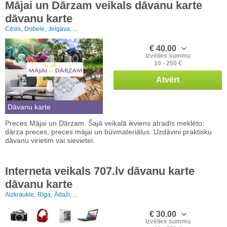
Mājai un Dārzam veikals dāvanu karte
dāvanu karte
Cēsis,
Dobele,
Jelgava, ...
€ 40.00
Izvēlies summu
10 - 250 €
Atvērt
Dāvanu karte
Preces Mājai un Dārzam. Šajā veikalā ikviens atradīs meklēto:
dārza preces, preces mājai un būvmateriālus. Uzdāvini praktisku
dāvanu virietim vai sievietei.
Interneta veikals 707.lv dāvanu karte
dāvanu karte
Aizkraukle,
Rīga,
Ādaži, ...
€ 30.00
Izvēlies summu