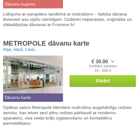
Dāvanu kupons
Lidojums ar paraplānu tandēmā ar instruktoru – lieliska dāvana
ikvienam asu izjūtu cienītājam. Uzdāvini neparastas, oriģinālas un
izklaidējošas dāvanas ar Fromme.lv!
METROPOLE dāvanu karte
Rīga,
Ādaži,
Cēsis, ...
€ 30.00
Izvēlies summu
10 - 500 €
Atvērt
Dāvanu karte
Optikas saloni Metropole klientiem nodrošina augstvērtīgu redzes
servisu, kas ietver sevī pilnu redzes pārbaudi ar modernu
aparatūru, visa veida briļļu izgatavošanu un kontaktlēcu
piemeklēšanu.