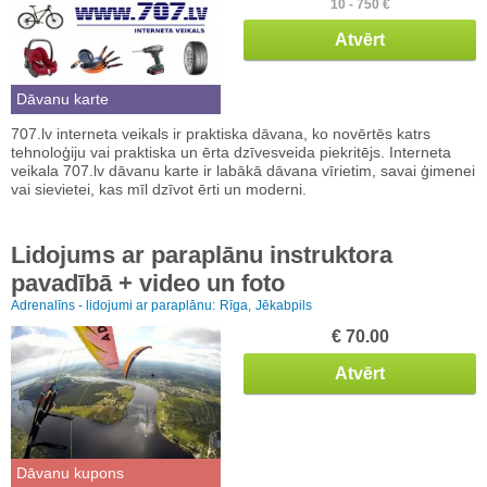
10 - 750 €
Atvērt
Dāvanu karte
707.lv interneta veikals ir praktiska dāvana, ko novērtēs katrs
tehnoloģiju vai praktiska un ērta dzīvesveida piekritējs. Interneta
veikala 707.lv dāvanu karte ir labākā dāvana vīrietim, savai ģimenei
vai sievietei, kas mīl dzīvot ērti un moderni.
Lidojums ar paraplānu instruktora
pavadībā + video un foto
Adrenalīns - lidojumi ar paraplānu:
Rīga,
Jēkabpils
€ 70.00
Atvērt
Dāvanu kupons