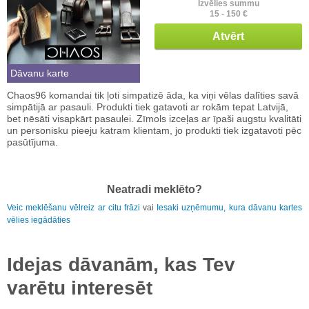
Izvēlies summu
15 - 150 €
Atvērt
Dāvanu karte
Chaos96 komandai tik ļoti simpatizē āda, ka viņi vēlas dalīties savā
simpātijā ar pasauli. Produkti tiek gatavoti ar rokām tepat Latvijā,
bet nēsāti visapkārt pasaulei. Zīmols izceļas ar īpaši augstu kvalitāti
un personisku pieeju katram klientam, jo produkti tiek izgatavoti pēc
pasūtījuma.
Neatradi meklēto?
Veic meklēšanu vēlreiz ar citu frāzi
vai
Iesaki uzņēmumu, kura dāvanu kartes
vēlies iegādāties
Idejas dāvanām, kas Tev
varētu interesēt