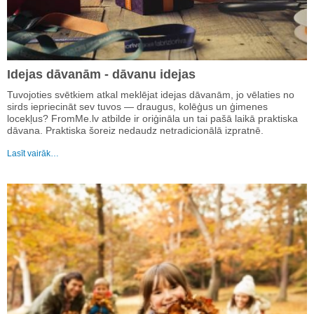
Idejas dāvanām - dāvanu idejas
Tuvojoties svētkiem atkal meklējat idejas dāvanām, jo vēlaties no
sirds iepriecināt sev tuvos — draugus, kolēģus un ģimenes
locekļus? FromMe.lv atbilde ir oriģināla un tai pašā laikā praktiska
dāvana. Praktiska šoreiz nedaudz netradicionālā izpratnē.
Lasīt vairāk…