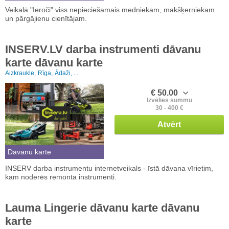
Veikalā "Ieroči" viss nepieciešamais medniekam, makšķerniekam
un pārgājienu cienītājam.
INSERV.LV darba instrumenti dāvanu
karte dāvanu karte
Aizkraukle,
Rīga,
Ādaži, ...
€ 50.00
Izvēlies summu
30 - 400 €
Atvērt
Dāvanu karte
INSERV darba instrumentu internetveikals - īstā dāvana vīrietim,
kam noderēs remonta instrumenti.
Lauma Lingerie dāvanu karte dāvanu
karte