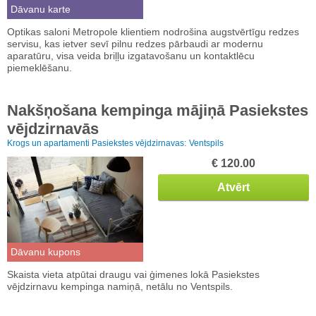
Dāvanu karte
Optikas saloni Metropole klientiem nodrošina augstvērtīgu redzes
servisu, kas ietver sevī pilnu redzes pārbaudi ar modernu
aparatūru, visa veida briļļu izgatavošanu un kontaktlēcu
piemeklēšanu.
Nakšņošana kempinga mājiņā Pasiekstes
vējdzirnavās
Krogs un apartamenti Pasiekstes vējdzirnavas:
Ventspils
€ 120.00
Atvērt
Dāvanu kupons
Skaista vieta atpūtai draugu vai ģimenes lokā Pasiekstes
vējdzirnavu kempinga namiņā, netālu no Ventspils.