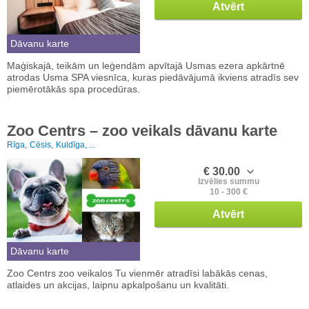
Atvērt
Dāvanu karte
Maģiskajā, teikām un leģendām apvītajā Usmas ezera apkārtnē
atrodas Usma SPA viesnīca, kuras piedāvājumā ikviens atradīs sev
piemērotākās spa procedūras.
Zoo Centrs – zoo veikals dāvanu karte
Rīga,
Cēsis,
Kuldīga, ...
€ 30.00
Izvēlies summu
10 - 300 €
Atvērt
Dāvanu karte
Zoo Centrs zoo veikalos Tu vienmēr atradīsi labākās cenas,
atlaides un akcijas, laipnu apkalpošanu un kvalitāti.