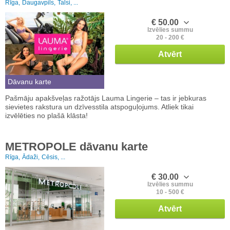
Rīga,
Daugavpils,
Talsi, ...
€ 50.00
Izvēlies summu
20 - 200 €
Atvērt
Dāvanu karte
Pašmāju apakšveļas ražotājs Lauma Lingerie – tas ir jebkuras
sievietes rakstura un dzīvesstila atspoguļojums. Atliek tikai
izvēlēties no plašā klāsta!
METROPOLE dāvanu karte
Rīga,
Ādaži,
Cēsis, ...
€ 30.00
Izvēlies summu
10 - 500 €
Atvērt