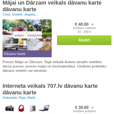
Mājai un Dārzam veikals dāvanu karte
dāvanu karte
Cēsis,
Dobele,
Jelgava, ...
€ 40.00
Izvēlies summu
10 - 250 €
Atvērt
Dāvanu karte
Preces Mājai un Dārzam. Šajā veikalā ikviens atradīs meklēto:
dārza preces, preces mājai un būvmateriālus. Uzdāvini praktisku
dāvanu virietim vai sievietei.
Interneta veikals 707.lv dāvanu karte
dāvanu karte
Aizkraukle,
Rīga,
Ādaži, ...
€ 30.00
Izvēlies summu