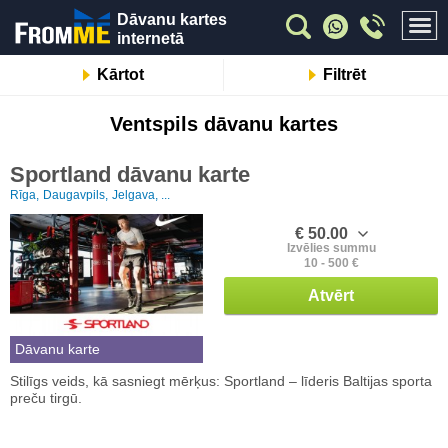
Dāvanu kartes
internetā
Kārtot
Filtrēt
Ventspils dāvanu kartes
Sportland dāvanu karte
Rīga,
Daugavpils,
Jelgava, ...
€ 50.00
Izvēlies summu
10 - 500 €
Atvērt
Dāvanu karte
Stilīgs veids, kā sasniegt mērķus: Sportland – līderis Baltijas sporta
preču tirgū.