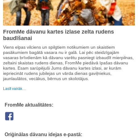
FromMe dāvanu kartes izlase zelta rudens
baudīšanai
Viens elpas vilciens un spilgtiem notikumiem un skaistiem
pasākumiem bagātā vasara nu ir galā. Lai pēc steidzīgajām
vasaras brīvdienām kā dāvanu varētu pasniegt izbaudīt mierpilnas,
zeltaini skaistas rudens dienas, FromMe piedāvā īpašas dāvanu
kartes. Esam sarūpējuši Jums dāvanu kartes izlasi, ar kurām
iepriecināt rudens jubilejas un vārda dienas gaviļniekus,
jaunlaulātos, vecākus, bērnus un skolotājus.
Lasīt vairāk…
FromMe aktualitātes:
Oriģinālas dāvanu idejas e-pastā: