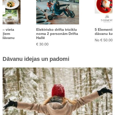
a – vieta
Elektrisko drifta triciklu
5 Elementi 
rkļiem
noma 2 personām Drifta
dāvanu kar
e dāvanu
Hallē
No € 50.00
€ 30.00
Dāvanu idejas un padomi