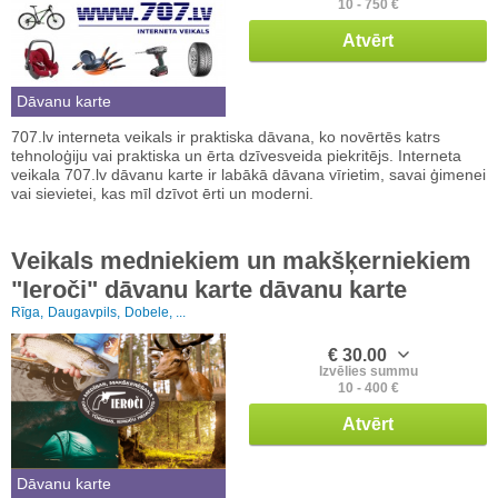
10 - 750 €
Atvērt
Dāvanu karte
707.lv interneta veikals ir praktiska dāvana, ko novērtēs katrs
tehnoloģiju vai praktiska un ērta dzīvesveida piekritējs. Interneta
veikala 707.lv dāvanu karte ir labākā dāvana vīrietim, savai ģimenei
vai sievietei, kas mīl dzīvot ērti un moderni.
Veikals medniekiem un makšķerniekiem
"Ieroči" dāvanu karte dāvanu karte
Rīga,
Daugavpils,
Dobele, ...
€ 30.00
Izvēlies summu
10 - 400 €
Atvērt
Dāvanu karte