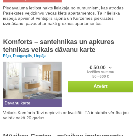
Piedāvājumā ietilpst nakts lielākajā no numurņiem, kas atrodas
Pasiekstes vējdzirnvu vecās klēts apartamentos. Tā ir lieliska
iespēja apvienot Ventspils rajona un Kurzemes piekrastes
izzināšanu, pavadot ar nakti greznos apartamentos.
Komforts – santehnikas un apkures
tehnikas veikals dāvanu karte
Rīga,
Daugavpils,
Liepāja, ...
€ 50.00
Izvēlies summu
50 - 600 €
Atvērt
Dāvanu karte
Veikals Komforts Tevi nepievils ar kvalitāti. Tā ir stabila vērtība jau
vairāk nekā 20 gadus.