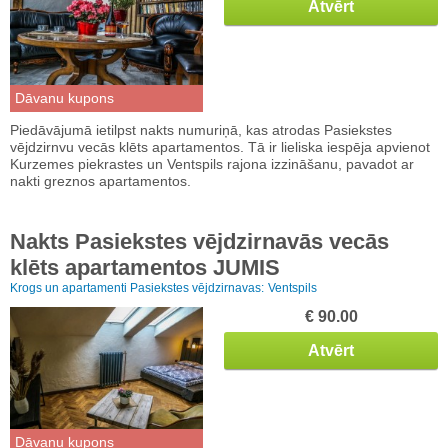
Atvērt
Dāvanu kupons
Piedāvājumā ietilpst nakts numuriņā, kas atrodas Pasiekstes
vējdzirnvu vecās klēts apartamentos. Tā ir lieliska iespēja apvienot
Kurzemes piekrastes un Ventspils rajona izzināšanu, pavadot ar
nakti greznos apartamentos.
Nakts Pasiekstes vējdzirnavās vecās
klēts apartamentos JUMIS
Krogs un apartamenti Pasiekstes vējdzirnavas:
Ventspils
€ 90.00
Atvērt
Dāvanu kupons