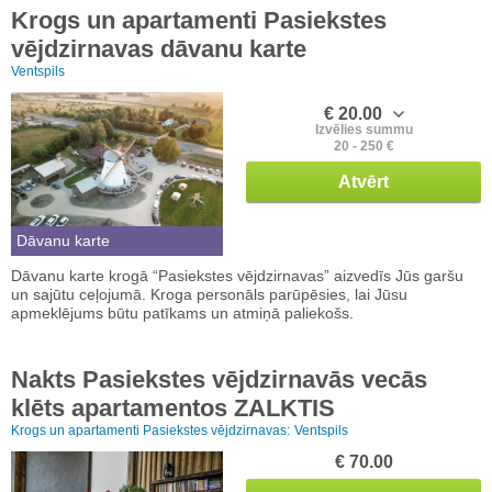
Krogs un apartamenti Pasiekstes
vējdzirnavas dāvanu karte
Ventspils
€ 20.00
Izvēlies summu
20 - 250 €
Atvērt
Dāvanu karte
Dāvanu karte krogā “Pasiekstes vējdzirnavas” aizvedīs Jūs garšu
un sajūtu ceļojumā. Kroga personāls parūpēsies, lai Jūsu
apmeklējums būtu patīkams un atmiņā paliekošs.
Nakts Pasiekstes vējdzirnavās vecās
klēts apartamentos ZALKTIS
Krogs un apartamenti Pasiekstes vējdzirnavas:
Ventspils
€ 70.00