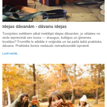
Idejas dāvanām - dāvanu idejas
Tuvojoties svētkiem atkal meklējat idejas dāvanām, jo vēlaties no
sirds iepriecināt sev tuvos — draugus, kolēģus un ģimenes
locekļus? FromMe.lv atbilde ir oriģināla un tai pašā laikā praktiska
dāvana. Praktiska šoreiz nedaudz netradicionālā izpratnē.
Lasīt vairāk…