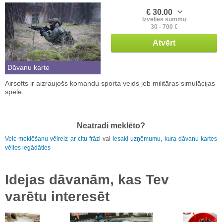
€ 30.00
Izvēlies summu
30 - 700 €
Atvērt
Dāvanu karte
Airsofts ir aizraujošs komandu sporta veids jeb militāras simulācijas
spēle.
Neatradi meklēto?
Veic meklēšanu vēlreiz ar citu frāzi
vai
Iesaki uzņēmumu, kura dāvanu kartes
vēlies iegādāties
Idejas dāvanām, kas Tev
varētu interesēt