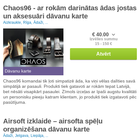
Chaos96 - ar rokām darinātas ādas jostas
un aksesuāri dāvanu karte
Aizkraukle,
Rīga,
Ādaži, ...
€ 40.00
Izvēlies summu
15 - 150 €
Atvērt
Dāvanu karte
Chaos96 komandai tik ļoti simpatizē āda, ka viņi vēlas dalīties savā
simpātijā ar pasauli. Produkti tiek gatavoti ar rokām tepat Latvijā,
bet nēsāti visapkārt pasaulei. Zīmols izceļas ar īpaši augstu kvalitāti
un personisku pieeju katram klientam, jo produkti tiek izgatavoti pēc
pasūtījuma.
Airsoft izklaide – airsofta spēļu
organizēšana dāvanu karte
Ādaži,
Jelgava,
Liepāja, ...