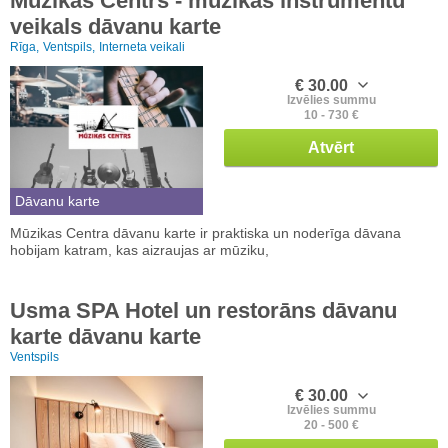
Mūzikas Centrs - mūzikas instrumentu
veikals dāvanu karte
Rīga,
Ventspils,
Interneta veikali
€ 30.00
Izvēlies summu
10 - 730 €
Atvērt
Dāvanu karte
Mūzikas Centra dāvanu karte ir praktiska un noderīga dāvana
hobijam katram, kas aizraujas ar mūziku,
Usma SPA Hotel un restorāns dāvanu
karte dāvanu karte
Ventspils
€ 30.00
Izvēlies summu
20 - 500 €