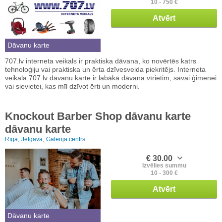
10 - 750 €
Atvērt
Dāvanu karte
707.lv interneta veikals ir praktiska dāvana, ko novērtēs katrs
tehnoloģiju vai praktiska un ērta dzīvesveida piekritējs. Interneta
veikala 707.lv dāvanu karte ir labākā dāvana vīrietim, savai ģimenei
vai sievietei, kas mīl dzīvot ērti un moderni.
Knockout Barber Shop dāvanu karte
dāvanu karte
Rīga,
Jelgava,
Galerija centrs
€ 30.00
Izvēlies summu
10 - 300 €
Atvērt
Dāvanu karte