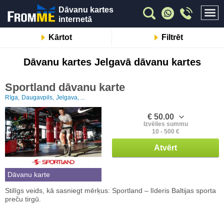
Dāvanu kartes
internetā
Kārtot
Filtrēt
Dāvanu kartes Jelgavā dāvanu kartes
Sportland dāvanu karte
Rīga,
Daugavpils,
Jelgava, ...
€ 50.00
Izvēlies summu
10 - 500 €
Atvērt
Dāvanu karte
Stilīgs veids, kā sasniegt mērķus: Sportland – līderis Baltijas sporta
preču tirgū.