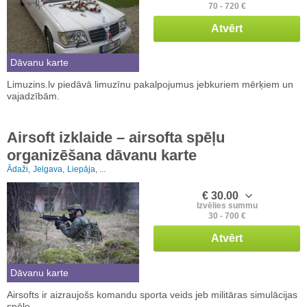
70 - 720 €
Atvērt
Dāvanu karte
Limuzins.lv piedāvā limuzīnu pakalpojumus jebkuriem mērķiem un
vajadzībām.
Airsoft izklaide – airsofta spēļu
organizēšana dāvanu karte
Ādaži,
Jelgava,
Liepāja, ...
€ 30.00
Izvēlies summu
30 - 700 €
Atvērt
Dāvanu karte
Airsofts ir aizraujošs komandu sporta veids jeb militāras simulācijas
spēle.