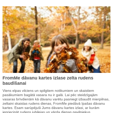
FromMe dāvanu kartes izlase zelta rudens
baudīšanai
Viens elpas vilciens un spilgtiem notikumiem un skaistiem
pasākumiem bagātā vasara nu ir galā. Lai pēc steidzīgajām
vasaras brīvdienām kā dāvanu varētu pasniegt izbaudīt mierpilnas,
zeltaini skaistas rudens dienas, FromMe piedāvā īpašas dāvanu
kartes. Esam sarūpējuši Jums dāvanu kartes izlasi, ar kurām
iepriecināt rudens jubilejas un vārda dienas gaviļniekus,