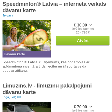
Speedminton® Latvia – interneta veikals
dāvanu karte
Jelgava
€ 30.00
Izvēlies summu
20 - 720 €
Atvērt
Dāvanu karte
Speedminton ® Latvia ir uzņēmums, kas nodarbojas ar
spīdmintona inventāra tirdzniecību un šī sporta veida
popularizēšanu.
Limuzīns.lv - limuzīnu pakalpojumi
dāvanu karte
Rīga,
Jelgava
€ 70.00
Izvēlies summu