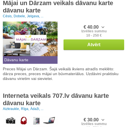
Mājai un Dārzam veikals dāvanu karte
dāvanu karte
Cēsis,
Dobele,
Jelgava, ...
€ 40.00
Izvēlies summu
10 - 250 €
Atvērt
Dāvanu karte
Preces Mājai un Dārzam. Šajā veikalā ikviens atradīs meklēto:
dārza preces, preces mājai un būvmateriālus. Uzdāvini praktisku
dāvanu virietim vai sievietei.
Interneta veikals 707.lv dāvanu karte
dāvanu karte
Aizkraukle,
Rīga,
Ādaži, ...
€ 30.00
Izvēlies summu