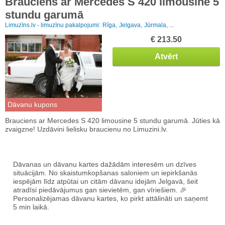
Brauciens ar Mercedes S 420 limousine 5
stundu garumā
Limuzīns.lv - limuzīnu pakalpojumi:
Rīga,
Jelgava,
Jūrmala, ...
€ 213.50
Atvērt
Dāvanu kupons
Brauciens ar Mercedes S 420 limousine 5 stundu garumā. Jūties kā
zvaigzne! Uzdāvini lielisku braucienu no Limuzini.lv.
Dāvanas un dāvanu kartes dažādām interesēm un dzīves
situācijām. No skaistumkopšanas saloniem un iepirkšanās
iespējām līdz atpūtai un citām dāvanu idejām Jelgavā, šeit
atradīsi piedāvājumus gan sievietēm, gan vīriešiem. 🎉
Personalizējamas dāvanu kartes, ko pirkt attālināti un saņemt
5 min laikā.