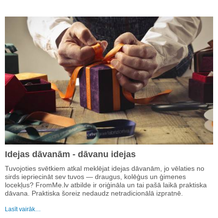
Idejas dāvanām - dāvanu idejas
Tuvojoties svētkiem atkal meklējat idejas dāvanām, jo vēlaties no
sirds iepriecināt sev tuvos — draugus, kolēģus un ģimenes
locekļus? FromMe.lv atbilde ir oriģināla un tai pašā laikā praktiska
dāvana. Praktiska šoreiz nedaudz netradicionālā izpratnē.
Lasīt vairāk…