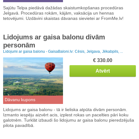
Sajūtu Telpa piedāvā dažādas skaistumkopšanas procedūras
Jelgavā. Procedūras rokām, kājām, vaksācija un hennas
tetovējumi. Uzdāvini skaistas dāvanas sievietei ar FromMe.lv!
Lidojums ar gaisa balonu divām
personām
Lidojumi ar gaisa balonu - GaisaBaloni.lv:
Cēsis,
Jelgava,
Jēkabpils, ...
€ 330.00
Atvērt
Dāvanu kupons
Lidojums ar gaisa balonu - tā ir lieliska atpūta divām personām.
Izmanto iespēju aizvērt acis, izplest rokas un pacelties pāri koku
galotnēm. Turklāt izbaudi šo lidojumu ar gaisa balonu pieredzējuša
pilota pavadībā.