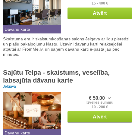
15 - 400 €
Atvērt
Dāvanu karte
Skaistuma ēra ir skaistumkopšanas salons Jelgavā ar ilgu pieredzi
un plašu pakalpojumu klāstu. Uzāvini dāvanu karti relaksējošai
atpūtai ar FromMe.lv, un saņem dāvanu karti e-pastā jau pēc
minūtes.
Sajūtu Telpa - skaistums, veselība,
labsajūta dāvanu karte
Jelgava
€ 50.00
Izvēlies summu
10 - 200 €
Atvērt
Dāvanu karte