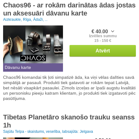
Chaos96 - ar rokām darinātas ādas jostas
un aksesuāri dāvanu karte
Aizkraukle,
Rīga,
Ādaži, ...
€ 40.00
Izvēlies summu
15 - 150 €
Atvērt
Dāvanu karte
Chaos96 komandai tik ļoti simpatizē āda, ka viņi vēlas dalīties savā
simpātijā ar pasauli. Produkti tiek gatavoti ar rokām tepat Latvijā,
bet nēsāti visapkārt pasaulei. Zīmols izceļas ar īpaši augstu kvalitāti
un personisku pieeju katram klientam, jo produkti tiek izgatavoti pēc
pasūtījuma.
Tibetas Planetāro skanošo trauku seanss
1h
Sajūtu Telpa - skaistums, veselība, labsajūta:
Jelgava