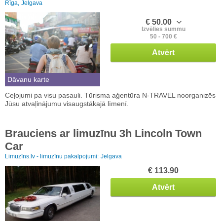
Rīga,
Jelgava
€ 50.00
Izvēlies summu
50 - 700 €
Atvērt
Dāvanu karte
Ceļojumi pa visu pasauli. Tūrisma aģentūra N-TRAVEL noorganizēs
Jūsu atvaļinājumu visaugstākajā līmenī.
Brauciens ar limuzīnu 3h Lincoln Town
Car
Limuzīns.lv - limuzīnu pakalpojumi:
Jelgava
€ 113.90
Atvērt