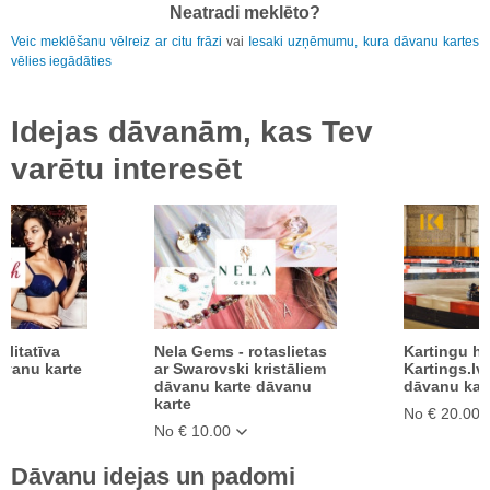
Neatradi meklēto?
Veic meklēšanu vēlreiz ar citu frāzi
vai
Iesaki uzņēmumu, kura dāvanu kartes
vēlies iegādāties
Idejas dāvanām, kas Tev
varētu interesēt
alitatīva
Nela Gems - rotaslietas
Kartingu ha
āvanu karte
ar Swarovski kristāliem
Kartings.lv
e
dāvanu karte dāvanu
dāvanu kar
karte
No € 20.00
No € 10.00
Dāvanu idejas un padomi