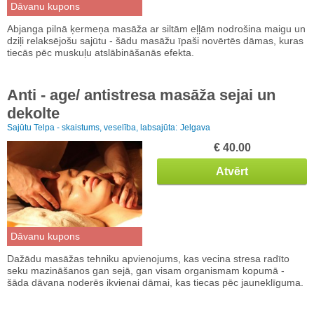
Dāvanu kupons
Abjanga pilnā ķermeņa masāža ar siltām eļļām nodrošina maigu un
dziļi relaksējošu sajūtu - šādu masāžu īpaši novērtēs dāmas, kuras
tiecās pēc muskuļu atslābināšanās efekta.
Anti - age/ antistresa masāža sejai un
dekolte
Sajūtu Telpa - skaistums, veselība, labsajūta:
Jelgava
€ 40.00
Atvērt
Dāvanu kupons
Dažādu masāžas tehniku apvienojums, kas vecina stresa radīto
seku mazināšanos gan sejā, gan visam organismam kopumā -
šāda dāvana noderēs ikvienai dāmai, kas tiecas pēc jauneklīguma.