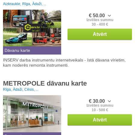
Aizkraukle,
Rīga,
Ādaži, ...
€ 50.00
Izvēlies summu
30 - 400 €
Atvērt
Dāvanu karte
INSERV darba instrumentu internetveikals - īstā dāvana vīrietim,
kam noderēs remonta instrumenti.
METROPOLE dāvanu karte
Rīga,
Ādaži,
Cēsis, ...
€ 30.00
Izvēlies summu
10 - 500 €
Atvērt