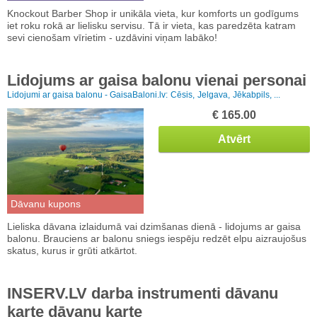
Knockout Barber Shop ir unikāla vieta, kur komforts un godīgums
iet roku rokā ar lielisku servisu. Tā ir vieta, kas paredzēta katram
sevi cienošam vīrietim - uzdāvini viņam labāko!
Lidojums ar gaisa balonu vienai personai
Lidojumi ar gaisa balonu - GaisaBaloni.lv:
Cēsis,
Jelgava,
Jēkabpils, ...
€ 165.00
Atvērt
Dāvanu kupons
Lieliska dāvana izlaidumā vai dzimšanas dienā - lidojums ar gaisa
balonu. Brauciens ar balonu sniegs iespēju redzēt elpu aizraujošus
skatus, kurus ir grūti atkārtot.
INSERV.LV darba instrumenti dāvanu
karte dāvanu karte