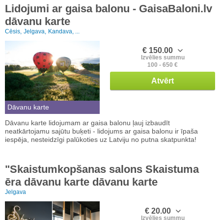
Lidojumi ar gaisa balonu - GaisaBaloni.lv
dāvanu karte
Cēsis,
Jelgava,
Kandava, ...
€ 150.00
Izvēlies summu
100 - 650 €
Atvērt
Dāvanu karte
Dāvanu karte lidojumam ar gaisa balonu ļauj izbaudīt
neatkārtojamu sajūtu buķeti - lidojums ar gaisa balonu ir īpaša
iespēja, nesteidzīgi palūkoties uz Latviju no putna skatpunkta!
"Skaistumkopšanas salons Skaistuma
ēra dāvanu karte dāvanu karte
Jelgava
€ 20.00
Izvēlies summu