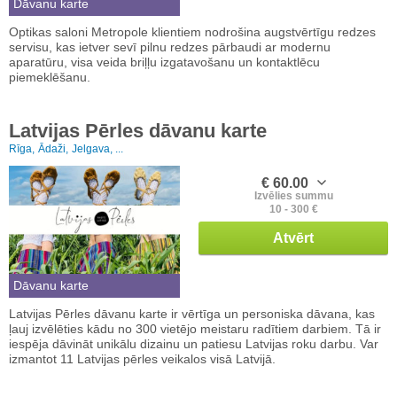
Dāvanu karte
Optikas saloni Metropole klientiem nodrošina augstvērtīgu redzes
servisu, kas ietver sevī pilnu redzes pārbaudi ar modernu
aparatūru, visa veida briļļu izgatavošanu un kontaktlēcu
piemeklēšanu.
Latvijas Pērles dāvanu karte
Rīga,
Ādaži,
Jelgava, ...
€ 60.00
Izvēlies summu
10 - 300 €
Atvērt
Dāvanu karte
Latvijas Pērles dāvanu karte ir vērtīga un personiska dāvana, kas
ļauj izvēlēties kādu no 300 vietējo meistaru radītiem darbiem. Tā ir
iespēja dāvināt unikālu dizainu un patiesu Latvijas roku darbu. Var
izmantot 11 Latvijas pērles veikalos visā Latvijā.