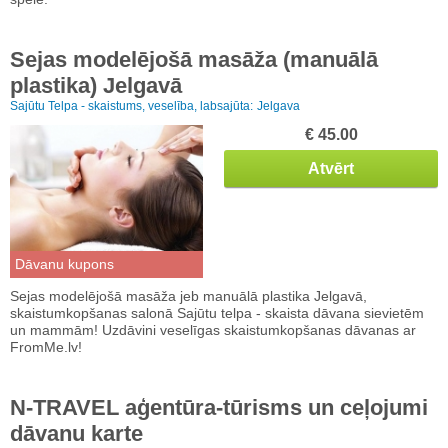
Sejas modelējošā masāža (manuālā
plastika) Jelgavā
Sajūtu Telpa - skaistums, veselība, labsajūta:
Jelgava
€ 45.00
Atvērt
Dāvanu kupons
Sejas modelējošā masāža jeb manuālā plastika Jelgavā,
skaistumkopšanas salonā Sajūtu telpa - skaista dāvana sievietēm
un mammām! Uzdāvini veselīgas skaistumkopšanas dāvanas ar
FromMe.lv!
N-TRAVEL aģentūra-tūrisms un ceļojumi
dāvanu karte