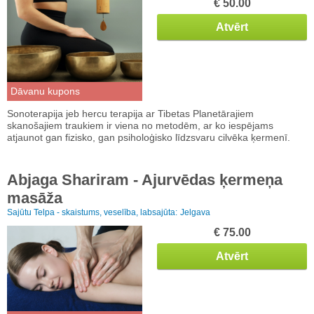
€ 50.00
Atvērt
Dāvanu kupons
Sonoterapija jeb hercu terapija ar Tibetas Planetārajiem
skanošajiem traukiem ir viena no metodēm, ar ko iespējams
atjaunot gan fizisko, gan psiholoģisko līdzsvaru cilvēka ķermenī.
Abjaga Shariram - Ajurvēdas ķermeņa
masāža
Sajūtu Telpa - skaistums, veselība, labsajūta:
Jelgava
€ 75.00
Atvērt