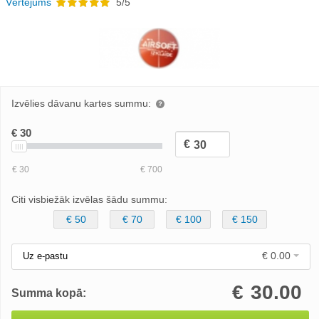
Vērtējums
5/5
Izvēlies dāvanu kartes summu:
Citi visbiežāk izvēlas šādu summu:
€ 50
€ 70
€ 100
€ 150
€ 0.00
Uz e-pastu
€
30.00
Summa kopā: