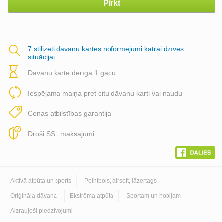
Pirkt
7 stilizēti dāvanu kartes noformējumi katrai dzīves
situācijai
Dāvanu karte derīga 1 gadu
Iespējama maiņa pret citu dāvanu karti vai naudu
Cenas atbilstības garantija
Droši SSL maksājumi
Aktīvā atpūta un sports
Peintbols, airsoft, lāzertags
Oriģināla dāvana
Ekstrēma atpūta
Sportam un hobijam
Aizraujoši piedzīvojumi