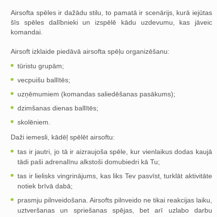
Airsofta spēles ir dažādu stilu, to pamatā ir scenārijs, kurā iejūtas
šīs spēles dalībnieki un izspēlē kādu uzdevumu, kas jāveic
komandai.
Airsoft izklaide piedāvā airsofta spēļu organizēšanu:
tūristu grupām;
vecpuišu ballītēs;
uzņēmumiem (komandas saliedēšanas pasākums);
dzimšanas dienas ballītēs;
skolēniem.
Daži iemesli, kādēļ spēlēt airsoftu:
tas ir jautri, jo tā ir aizraujoša spēle, kur vienlaikus dodas kaujā
tādi paši adrenalīnu alkstoši domubiedri kā Tu;
tas ir lielisks vingrinājums, kas liks Tev pasvīst, turklāt aktivitāte
notiek brīvā dabā;
prasmju pilnveidošana. Airsofts pilnveido ne tikai reakcijas laiku,
uztveršanas un spriešanas spējas, bet arī uzlabo darbu