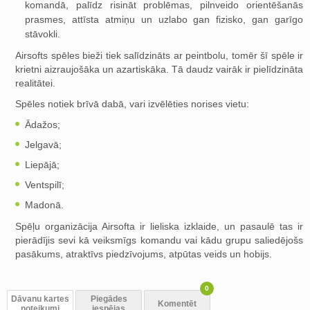
komandā, palīdz risināt problēmas, pilnveido orientēšanās
prasmes, attīsta atmiņu un uzlabo gan fizisko, gan garīgo
stāvokli.
Airsofts spēles bieži tiek salīdzināts ar peintbolu, tomēr šī spēle ir
krietni aizraujošāka un azartiskāka. Tā daudz vairāk ir pielīdzināta
realitātei.
Spēles notiek brīvā dabā, vari izvēlēties norises vietu:
Ādažos;
Jelgavā;
Liepājā;
Ventspilī;
Madonā.
Spēļu organizācija Airsofta ir lieliska izklaide, un pasaulē tas ir
pierādījis sevi kā veiksmīgs komandu vai kādu grupu saliedējošs
pasākums, atraktīvs piedzīvojums, atpūtas veids un hobijs.
0
Dāvanu kartes
Piegādes
Komentēt
noteikumi
iespējas