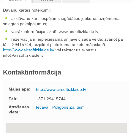
Dāvanu kartes noteikumi:
ar dāvanu karti iespējams iegādāties jebkurus uzņēmuma
sniegtos pakalpojumus;
vairāk informācijas skatīt www.airsoftizklaide.lv;
rezervācija ir nepieciešama un jāveic šādā veidā: zvanot pa
tālr.: 29415744, aizpildot pieteikuma anketu mājaslapā
http://www.airsoftizklaide.lv/
vai rakstot uz e-pastu
info@airsoftizklaide.lv
.
Kontaktinformācija
Mājaslapa:
http://www.airsoftizklaide.lv
Tālr:
+371 29415744
Atrašanās
Iecava, "Poligons Zālītes"
vieta: