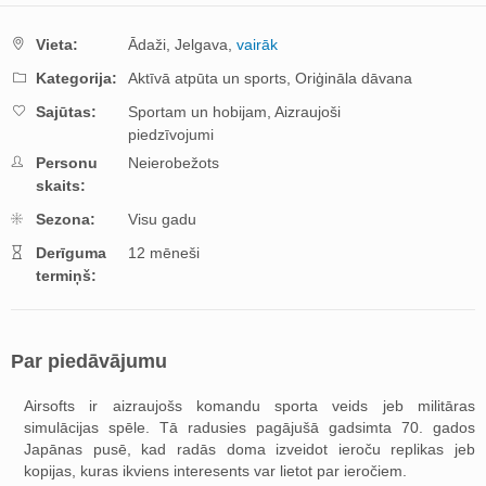
Vieta:
Ādaži,
Jelgava,
vairāk
Kategorija:
Aktīvā atpūta un sports,
Oriģināla dāvana
Sajūtas:
Sportam un hobijam,
Aizraujoši
piedzīvojumi
Personu
Neierobežots
skaits:
Sezona:
Visu gadu
Derīguma
12 mēneši
termiņš:
Par piedāvājumu
Airsofts ir aizraujošs komandu sporta veids jeb militāras
simulācijas spēle. Tā radusies pagājušā gadsimta 70. gados
Japānas pusē, kad radās doma izveidot ieroču replikas jeb
kopijas, kuras ikviens interesents var lietot par ieročiem.