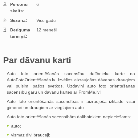
Personu
6
skaits:
Sezona:
Visu gadu
Derīguma
12 mēneši
termiņš:
Par dāvanu karti
Auto foto orientēšanās sacensību dalībnieka karte no
AutoFotoOrientēšanās.lv. Izvēlies aizraujošas dāvanas draugiem
vai puisim īpašos svētkos. Uzdāvini auto foto orientēšanās
sacensību garu un dāvanu kartes ar FromMe.lv!
Auto foto orientēšanās sacensības ir aizraujoša izklaide visai
ģimenei un draugiem ar vieglajiem auto.
Auto foto orientēšanās sacensībām dalībniekiem nepieciešams:
auto;
vismaz divi braucēji;