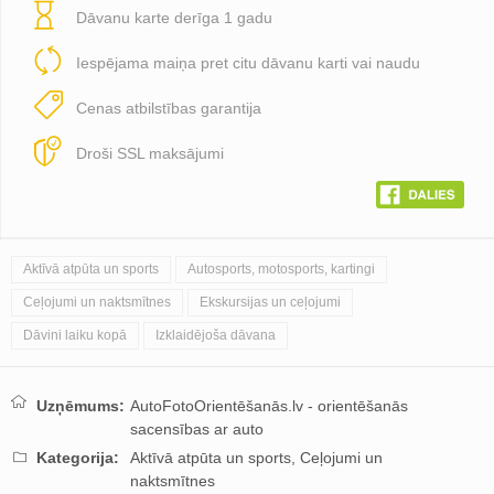
Dāvanu karte derīga 1 gadu
Iespējama maiņa pret citu dāvanu karti vai naudu
Cenas atbilstības garantija
Droši SSL maksājumi
Aktīvā atpūta un sports
Autosports, motosports, kartingi
Ceļojumi un naktsmītnes
Ekskursijas un ceļojumi
Dāvini laiku kopā
Izklaidējoša dāvana
Uzņēmums:
AutoFotoOrientēšanās.lv - orientēšanās
sacensības ar auto
Kategorija:
Aktīvā atpūta un sports,
Ceļojumi un
naktsmītnes