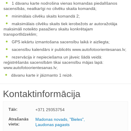
1 dāvanu karte nodrošina vienas komandas piedalīšanos
sacensībās, neatkarīgi no cilvēku skaita komandā;
minimālais cilvēku skaits komandā 2;
maksimālais cilvēku skaits tiek ierobežots ar autoražotāja
maksimāli noteikto pasažieru skaitu konkrētajam
transportlīdzeklim;
GPS iekārtu izmantošana sacensību laikā ir aizliegta;
sacensību kalendārs ir publicēts www.autofotoorientesanas.lv;
rezervācija ir nepieciešama un jāveic šādā veidā:
reģistrēšanās sacensībām tikai sacensību mājas lapā:
www.autofotoorientesanas.lv;
dāvanu karte ir jāizmanto 1 reizē.
Kontaktinformācija
Tālr:
+371 29353754
Atrašanās
Madonas novads, "Bieles",
vieta:
Ļaudonas pagasts