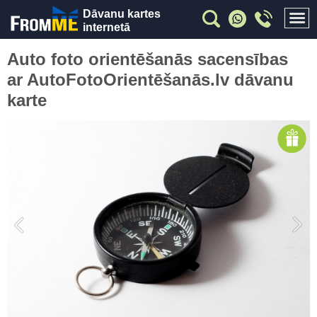
Dāvanu kartes
internetā
Auto foto orientēšanās sacensības
ar AutoFotoOrientēšanās.lv dāvanu
karte
Previous
Nex