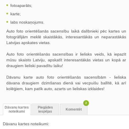
fotoaparāts;
karte;
labs noskaņojums.
Auto foto orientēšanās sacensību laikā dalībnieki pēc kartes un
fotogrāfijām meklē skaistākās, interesantākās un neparastākās
Latvijas apskates vietas.
Auto foto orientēšanās sacensības ir lielisks veids, kā iepazīt
mūsu skaisto Latviju, apskatīt interesantākās vietas un kopā ar
draugiem lieliski pavadītu laiku!
Dāvanu karte auto foto orientēšanās sacensībām - lieliska
dāvana draugiem dzimšanas dienā vai vecpuišu ballītē, kā arī
kolēģiem, kam patīk auto, azarts un lieliskas izklaides!
2
Dāvanu kartes
Piegādes
Komentēt
noteikumi
iespējas
Dāvanu kartes noteikumi: