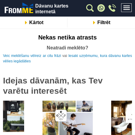
Dāvanu kartes
internetā
Kārtot
Filtrēt
Nekas netika atrasts
Neatradi meklēto?
Veic meklēšanu vēlreiz ar citu frāzi
vai
Iesaki uzņēmumu, kura dāvanu kartes
vēlies iegādāties
Idejas dāvanām, kas Tev
varētu interesēt