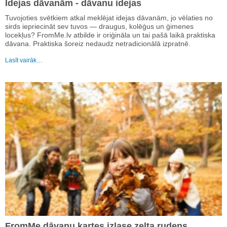
Idejas dāvanām - dāvanu idejas
Tuvojoties svētkiem atkal meklējat idejas dāvanām, jo vēlaties no
sirds iepriecināt sev tuvos — draugus, kolēģus un ģimenes
locekļus? FromMe.lv atbilde ir oriģināla un tai pašā laikā praktiska
dāvana. Praktiska šoreiz nedaudz netradicionālā izpratnē.
Lasīt vairāk…
FromMe dāvanu kartes izlase zelta rudens