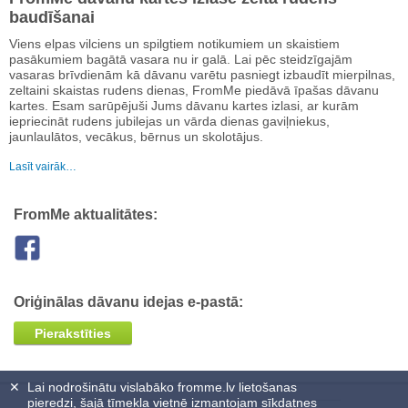
baudīšanai
Viens elpas vilciens un spilgtiem notikumiem un skaistiem
pasākumiem bagātā vasara nu ir galā. Lai pēc steidzīgajām
vasaras brīvdienām kā dāvanu varētu pasniegt izbaudīt mierpilnas,
zeltaini skaistas rudens dienas, FromMe piedāvā īpašas dāvanu
kartes. Esam sarūpējuši Jums dāvanu kartes izlasi, ar kurām
iepriecināt rudens jubilejas un vārda dienas gaviļniekus,
jaunlaulātos, vecākus, bērnus un skolotājus.
Lasīt vairāk…
FromMe aktualitātes:
Oriģinālas dāvanu idejas e-pastā:
Pierakstīties
✕
Lai nodrošinātu vislabāko fromme.lv lietošanas
pieredzi, šajā tīmekļa vietnē izmantojam sīkdatnes