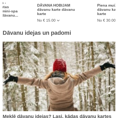
ēs -
DĀVANA HOBIJAM
Piena muiža
pūtas
dāvanu karte dāvanu
dāvanu kar
r mini-spa
karte
karte
 dāvanu...
No € 15.00
No € 30.00
Dāvanu idejas un padomi
Meklē dāvanu idejas? Lasi, kādas dāvanu kartes