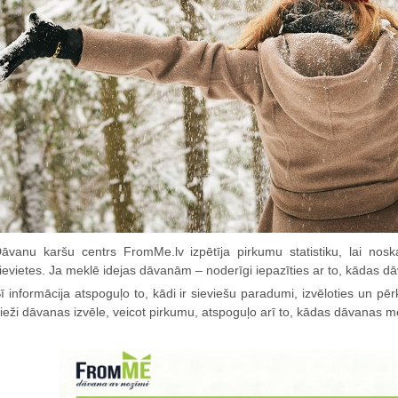
āvanu karšu centrs FromMe.lv izpētīja pirkumu statistiku, lai nos
ievietes. Ja meklē idejas dāvanām – noderīgi iepazīties ar to, kādas dāv
ī informācija atspoguļo to, kādi ir sieviešu paradumi, izvēloties un pē
ieži dāvanas izvēle, veicot pirkumu, atspoguļo arī to, kādas dāvanas 