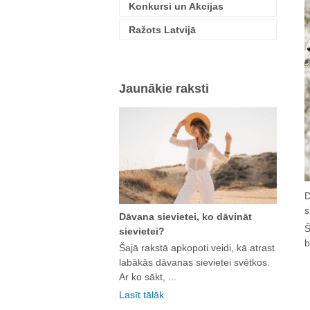
Konkursi un Akcijas
Ražots Latvijā
Jaunākie raksti
D
s
Dāvana sievietei, ko dāvināt
Š
sievietei?
b
Šajā rakstā apkopoti veidi, kā atrast
labākās dāvanas sievietei svētkos.
Ar ko sākt, ...
Lasīt tālāk