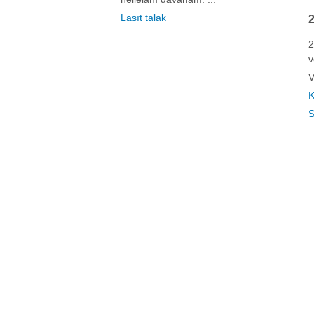
Lasīt tālāk
2
v
V
K
S