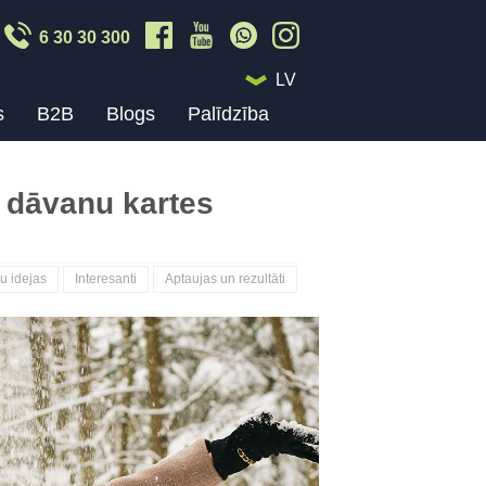
6 30 30 300
LV
s
B2B
Blogs
Palīdzība
 dāvanu kartes
u idejas
Interesanti
Aptaujas un rezultāti