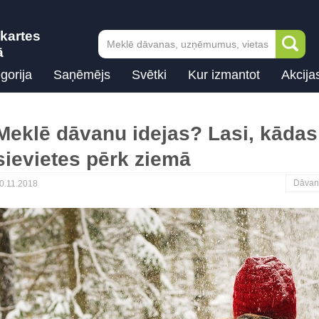
kartes
ā
gorija
Saņēmējs
Svētki
Kur izmantot
Akcija
Meklē dāvanu idejas? Lasi, kādas
sievietes pērk ziemā
Dāvan
0.11.2018