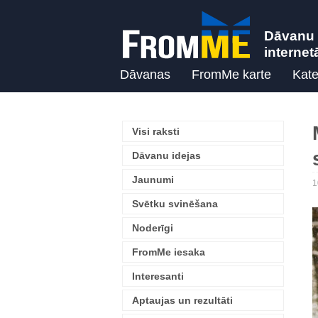
Dāvanu 
internet
Dāvanas
FromMe karte
Kate
Visi raksti
Dāvanu idejas
Jaunumi
1
Svētku svinēšana
Noderīgi
FromMe iesaka
Interesanti
Aptaujas un rezultāti