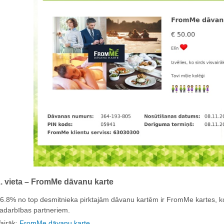
. vieta – FromMe dāvanu karte
6.8% no top desmitnieka pirktajām dāvanu kartēm ir FromMe kartes, 
adarbības partneriem.
airāk:
FromMe dāvanu karte