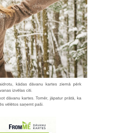
kaidrotu, kādas dāvanu kartes ziemā pērk
anas izvēlas citi.
rkot dāvanu kartes. Tomēr, jāpatur prātā, ka
mēs vēlētos saņemt paši.