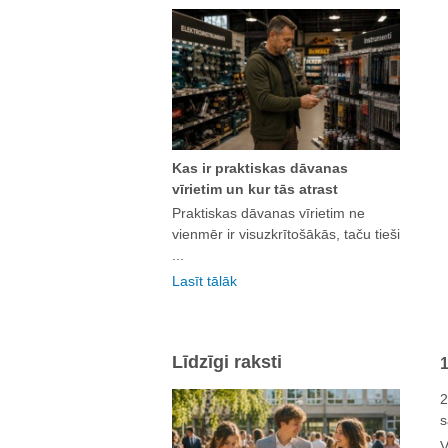
Kas ir praktiskas dāvanas
vīrietim un kur tās atrast
Praktiskas dāvanas vīrietim ne
vienmēr ir visuzkrītošākās, taču tieši
...
Lasīt tālāk
Līdzīgi raksti
1
2
s
V