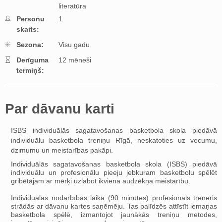
literatūra
Personu
1
skaits:
Sezona:
Visu gadu
Derīguma
12 mēneši
termiņš:
Par dāvanu karti
ISBS individuālās sagatavošanas basketbola skola piedāvā
individuālu basketbola treniņu Rīgā, neskatoties uz vecumu,
dzimumu un meistarības pakāpi.
Individuālās sagatavošanas basketbola skola (ISBS) piedāvā
individuālu un profesionālu pieeju jebkuram basketbolu spēlēt
gribētājam ar mērķi uzlabot ikviena audzēkņa meistarību.
Individuālās nodarbības laikā (90 minūtes) profesionāls treneris
strādās ar dāvanu kartes saņēmēju. Tas palīdzēs attīstīt iemaņas
basketbola spēlē, izmantojot jaunākās treniņu metodes,