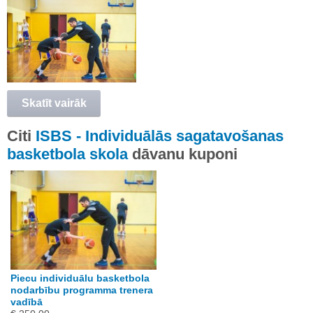
Skatīt vairāk
Citi
ISBS - Individuālās sagatavošanas
basketbola skola
dāvanu kuponi
Piecu individuālu basketbola
nodarbību programma trenera
vadībā