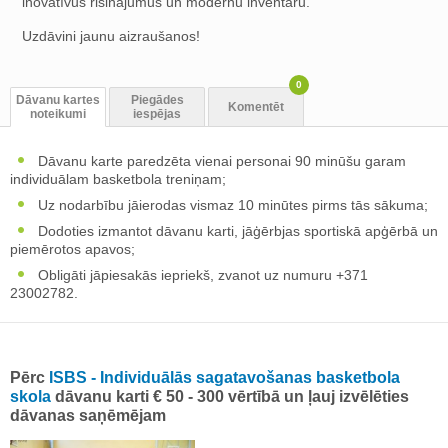
inovatīvus risinājumus un modernu inventāru.
Uzdāvini jaunu aizraušanos!
0
Dāvanu kartes
Piegādes
Komentēt
noteikumi
iespējas
Dāvanu karte paredzēta vienai personai 90 minūšu garam
individuālam basketbola treniņam;
Uz nodarbību jāierodas vismaz 10 minūtes pirms tās sākuma;
Dodoties izmantot dāvanu karti, jāģērbjas sportiskā apģērbā un
piemērotos apavos;
Obligāti jāpiesakās iepriekš, zvanot uz numuru +371
23002782.
Pērc
ISBS - Individuālās sagatavošanas basketbola
skola
dāvanu karti € 50 - 300 vērtībā un ļauj izvēlēties
dāvanas saņēmējam