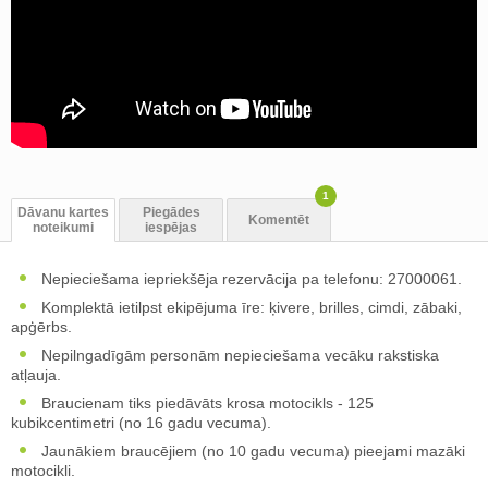
1
Dāvanu kartes
Piegādes
Komentēt
noteikumi
iespējas
Nepieciešama iepriekšēja rezervācija pa telefonu: 27000061.
Komplektā ietilpst ekipējuma īre: ķivere, brilles, cimdi, zābaki,
apģērbs.
Nepilngadīgām personām nepieciešama vecāku rakstiska
atļauja.
Braucienam tiks piedāvāts krosa motocikls - 125
kubikcentimetri (no 16 gadu vecuma).
Jaunākiem braucējiem (no 10 gadu vecuma) pieejami mazāki
motocikli.