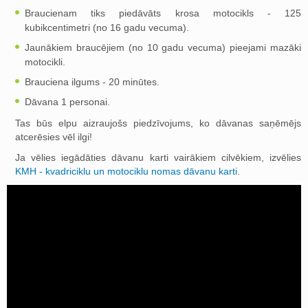
Braucienam tiks piedāvāts krosa motocikls - 125
kubikcentimetri (no 16 gadu vecuma).
Jaunākiem braucējiem (no 10 gadu vecuma) pieejami mazāki
motocikli.
Brauciena ilgums - 20 minūtes.
Dāvana 1 personai.
Tas būs elpu aizraujošs piedzīvojums, ko dāvanas saņēmējs
atcerēsies vēl ilgi!
Ja vēlies iegādāties dāvanu karti vairākiem cilvēkiem, izvēlies
KMH - kvadriciklu un motociklu nomas dāvanu karti
.