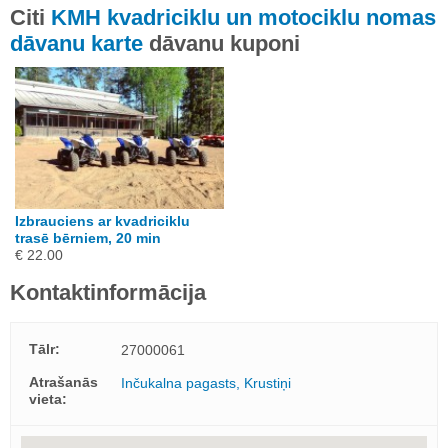
Citi
KMH kvadriciklu un motociklu nomas
dāvanu karte
dāvanu kuponi
Izbrauciens ar kvadriciklu
trasē bērniem, 20 min
€ 22.00
Kontaktinformācija
Tālr:
27000061
Atrašanās
Inčukalna pagasts, Krustiņi
vieta: