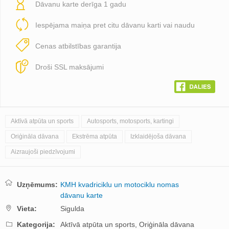
Dāvanu karte derīga 1 gadu
Iespējama maiņa pret citu dāvanu karti vai naudu
Cenas atbilstības garantija
Droši SSL maksājumi
Aktīvā atpūta un sports
Autosports, motosports, kartingi
Oriģināla dāvana
Ekstrēma atpūta
Izklaidējoša dāvana
Aizraujoši piedzīvojumi
Uzņēmums:
KMH kvadriciklu un motociklu nomas
dāvanu karte
Vieta:
Sigulda
Kategorija:
Aktīvā atpūta un sports,
Oriģināla dāvana