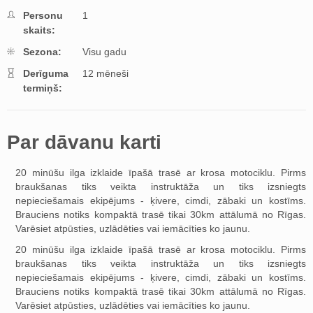
Personu
1
skaits:
Sezona:
Visu gadu
Derīguma
12 mēneši
termiņš:
Par dāvanu karti
20 minūšu ilga izklaide īpašā trasē ar krosa motociklu. Pirms
braukšanas tiks veikta instruktāža un tiks izsniegts
nepieciešamais ekipējums - ķivere, cimdi, zābaki un kostīms.
Brauciens notiks kompaktā trasē tikai 30km attālumā no Rīgas.
Varēsiet atpūsties, uzlādēties vai iemācīties ko jaunu.
20 minūšu ilga izklaide īpašā trasē ar krosa motociklu. Pirms
braukšanas tiks veikta instruktāža un tiks izsniegts
nepieciešamais ekipējums - ķivere, cimdi, zābaki un kostīms.
Brauciens notiks kompaktā trasē tikai 30km attālumā no Rīgas.
Varēsiet atpūsties, uzlādēties vai iemācīties ko jaunu.