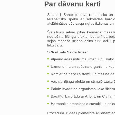
Par dāvanu karti
Salons L-Sante piedāvā romantisku un a
terapeitisko spēku ar šokolādes barojo
atslābināties pēc saspringtas ikdienas un
Šis rituāls ietver pilna ķermeņa masāž
nodrošina liftinga efektu, bet arī darb
sejas masāža uzlabo asins cirkulāciju, p
līdzsvaru.
SPA rituāls Saldā Roze:
Atjauno ādas mitruma līmeni un uzlabo 
Uzmundrina un spēcina organismu ko
Nomierina nervu sistēmu un mazina dep
Veicina liftinga efektu un stimulē tauku
Palīdz izvadīt no organisma lieko šķid
Bagātīgi baro ādu ar A, B, E un C vita
Harmonizē emocionālo stāvokli un snie
Procedūra ir ideāli piemērota ikvienam ā