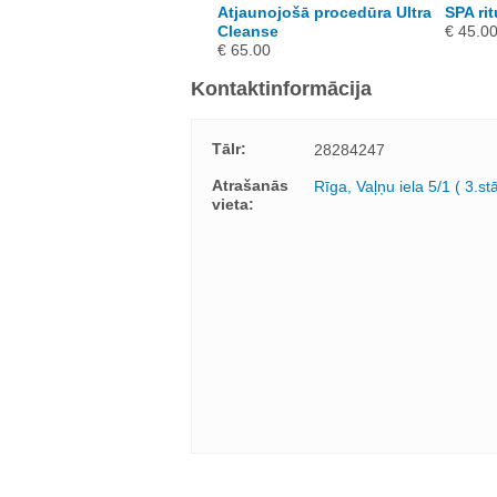
Atjaunojošā procedūra Ultra
SPA rit
Cleanse
€ 45.0
€ 65.00
Kontaktinformācija
Tālr:
28284247
Atrašanās
Rīga, Vaļņu iela 5/1 ( 3.st
vieta: