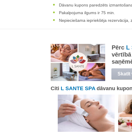
Dāvanu kupons paredzēts izmantošanai
Pakalpojuma ilgums ir 75 min.
Nepieciešama iepriekšēja rezervācija, 
Pērc
L
vērtībā
saņēm
Skatīt
Citi
L SANTE SPA
dāvanu kupon