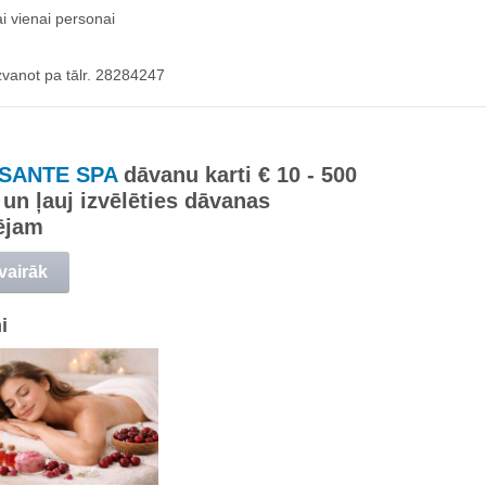
 vienai personai
zvanot pa tālr. 28284247
 SANTE SPA
dāvanu karti € 10 - 500
 un ļauj izvēlēties dāvanas
ējam
 vairāk
i