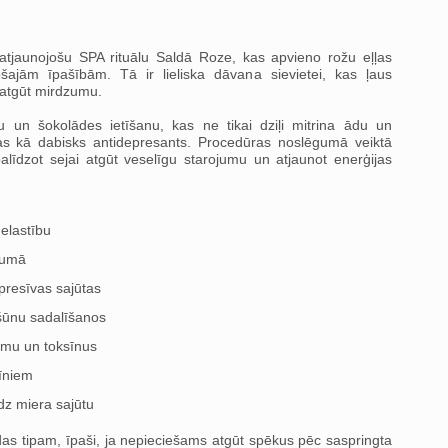
tjaunojošu SPA rituālu Saldā Roze, kas apvieno rožu eļļas
šajām īpašībām. Tā ir lieliska dāvana sievietei, kas ļaus
 atgūt mirdzumu.
u un šokolādes ietīšanu, kas ne tikai dziļi mitrina ādu un
ojas kā dabisks antidepresants. Procedūras noslēgumā veiktā
alīdzot sejai atgūt veselīgu starojumu un atjaunot enerģijas
elastību
pumā
resīvas sajūtas
 šūnu sadalīšanos
rumu un toksīnus
mīniem
dz miera sajūtu
das tipam, īpaši, ja nepieciešams atgūt spēkus pēc saspringta