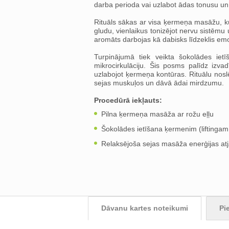
darba perioda vai uzlabot ādas tonusu un
Rituāls sākas ar visa ķermeņa masāžu, ku
gludu, vienlaikus tonizējot nervu sistēmu
aromāts darbojas kā dabisks līdzeklis emo
Turpinājumā tiek veikta šokolādes ietī
mikrocirkulāciju. Šis posms palīdz izva
uzlabojot ķermeņa kontūras. Rituālu nos
sejas muskuļos un dāvā ādai mirdzumu.
Procedūrā iekļauts:
Pilna ķermeņa masāža ar rožu eļļu
Šokolādes ietīšana ķermenim (liftinga
Relaksējoša sejas masāža enerģijas at
Dāvanu kartes noteikumi
Pi