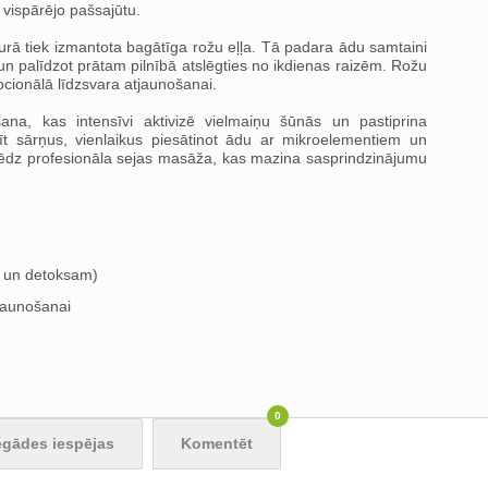
 vispārējo pašsajūtu.
rā tiek izmantota bagātīga rožu eļļa. Tā padara ādu samtaini
 un palīdzot prātam pilnībā atslēgties no ikdienas raizēm. Rožu
cionālā līdzsvara atjaunošanai.
šana, kas intensīvi aktivizē vielmaiņu šūnās un pastiprina
dīt sārņus, vienlaikus piesātinot ādu ar mikroelementiem un
lēdz profesionāla sejas masāža, kas mazina sasprindzinājumu
m un detoksam)
jaunošanai
0
egādes iespējas
Komentēt