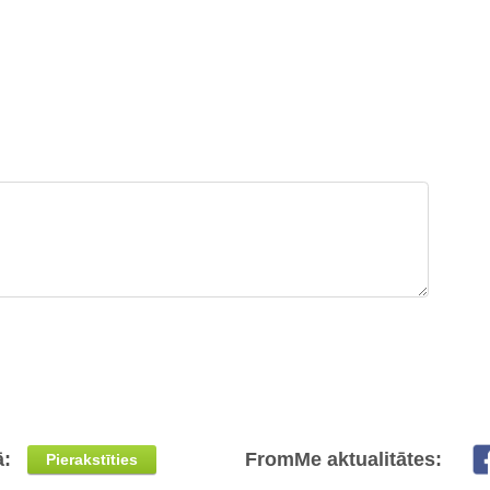
ā:
FromMe aktualitātes:
Pierakstīties