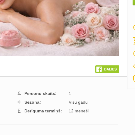
Personu skaits:
1
Sezona:
Visu gadu
Derīguma termiņš:
12 mēneši