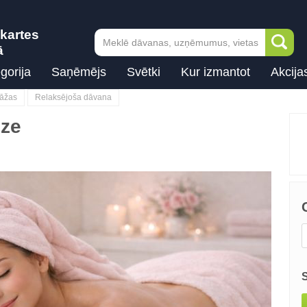
kartes
ā
gorija
Saņēmējs
Svētki
Kur izmantot
Akcija
sāžas
Relaksējoša dāvana
oze
Next