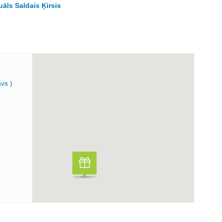
uāls Saldais Ķirsis
0
āvs )