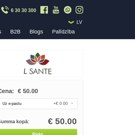
6 30 30 300
LV
s
B2B
Blogs
Palīdzība
Cena:
€
50.00
+€ 0.00
Uz e-pastu
€
50.00
Summa kopā:
Pirkt