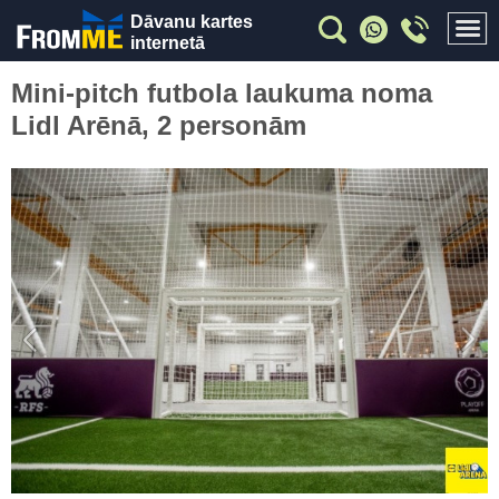
Dāvanu kartes
internetā
Mini-pitch futbola laukuma noma
Lidl Arēnā, 2 personām
Previous
Nex