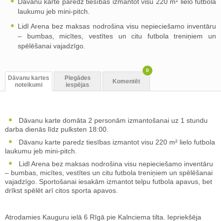
Dāvanu karte paredz tiesības izmantot visu 220 m² lielo futbola
laukumu jeb mini-pitch.
Lidl Arena bez maksas nodrošina visu nepieciešamo inventāru
– bumbas, micītes, vestītes un citu futbola treniņiem un
spēlēšanai vajadzīgo.
0
Dāvanu kartes
Piegādes
Komentēt
noteikumi
iespējas
Dāvanu karte domāta 2 personām izmantošanai uz 1 stundu
darba dienās līdz pulksten 18:00.
Dāvanu karte paredz tiesības izmantot visu 220 m² lielo futbola
laukumu jeb mini-pitch.
Lidl Arena bez maksas nodrošina visu nepieciešamo inventāru
– bumbas, micītes, vestītes un citu futbola treniņiem un spēlēšanai
vajadzīgo. Sportošanai iesakām izmantot telpu futbola apavus, bet
drīkst spēlēt arī citos sporta apavos.
Atrodamies Kauguru ielā 6 Rīgā pie Kalnciema tilta. Iepriekšēja