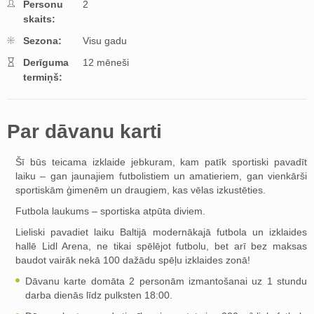
Personu
2
skaits:
Sezona:
Visu gadu
Derīguma
12 mēneši
termiņš:
Par dāvanu karti
Šī būs teicama izklaide jebkuram, kam patīk sportiski pavadīt
laiku – gan jaunajiem futbolistiem un amatieriem, gan vienkārši
sportiskām ģimenēm un draugiem, kas vēlas izkustēties.
Futbola laukums – sportiska atpūta diviem.
Lieliski pavadiet laiku Baltijā modernākajā futbola un izklaides
hallē Lidl Arena, ne tikai spēlējot futbolu, bet arī bez maksas
baudot vairāk nekā 100 dažādu spēļu izklaides zonā!
Dāvanu karte domāta 2 personām izmantošanai uz 1 stundu
darba dienās līdz pulksten 18:00.