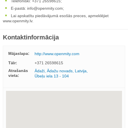
Telefoniski: +371 26598615;
E-pastā:
info@openmity.com
;
Lai apskatītu piedāvājumā esošās preces, apmeklējiet
www.openmity.lv.
Kontaktinformācija
Mājaslapa:
http://www.openmity.com
Tālr:
+371 26598615
Atrašanās
Ādaži, Ādažu novads, Latvija,
vieta:
Ūbeļu iela 13 - 104