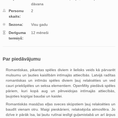
dāvana
Personu
2
skaits:
Sezona:
Visu gadu
Derīguma
12 mēneši
termiņš:
Par piedāvājumu
Romantiskas, pikantas spēles diviem ir lielisks veids kā pārvarēt
mulsumu un ļauties kaislībām intīmajās attiecībās. Latvijā radītas
romantiskas un intīmās spēles diviem ļauj relaksēties un ved
cauri priekšpēles un seksa elementiem. OpenMity piedāvā spēles
pāriem, kuri kopā aug un pilnveidojas intīmajās attiecībās,
ļaujoties kopīgai baudai un kaislei.
Romantiskās masāžas eļļas sveces skūpstiem ļauj relaksēties un
baudīt vienam otru. Maigi pieskārieni, relaksējoša atmosfēra. Jo
dzīve ir pārāk īsa, lai ļautu rutīnai ieslīgt guļamistabā un arī ārpus