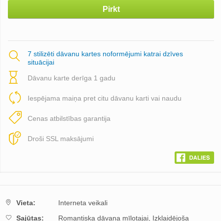
Pirkt
7 stilizēti dāvanu kartes noformējumi katrai dzīves
situācijai
Dāvanu karte derīga 1 gadu
Iespējama maiņa pret citu dāvanu karti vai naudu
Cenas atbilstības garantija
Droši SSL maksājumi
Vieta:
Interneta veikali
Sajūtas:
Romantiska dāvana mīļotajai,
Izklaidējoša