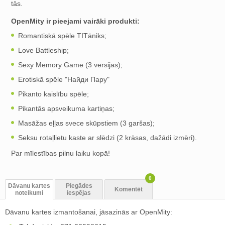
tās.
OpenMity ir pieejami vairāki produkti:
Romantiskā spēle TITāniks;
Love Battleship;
Sexy Memory Game (3 versijas);
Erotiskā spēle "Найди Пару"
Pikanto kaislību spēle;
Pikantās apsveikuma kartiņas;
Masāžas eļļas svece skūpstiem (3 garšas);
Seksu rotaļlietu kaste ar slēdzi (2 krāsas, dažādi izmēri).
Par mīlestības pilnu laiku kopā!
0
Dāvanu kartes
Piegādes
Komentēt
noteikumi
iespējas
Dāvanu kartes izmantošanai, jāsazinās ar OpenMity: