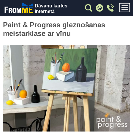
Dāvanu kartes
internetā
Paint & Progress gleznošanas
meistarklase ar vīnu
Previous
Nex