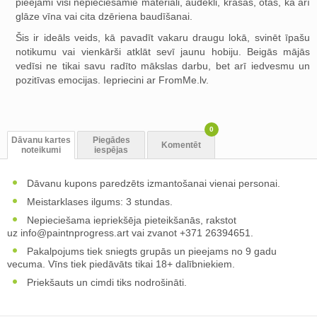
pieejami visi nepieciešamie materiāli, audekli, krāsas, otas, kā arī
glāze vīna vai cita dzēriena baudīšanai.
Šis ir ideāls veids, kā pavadīt vakaru draugu lokā, svinēt īpašu
notikumu vai vienkārši atklāt sevī jaunu hobiju. Beigās mājās
vedīsi ne tikai savu radīto mākslas darbu, bet arī iedvesmu un
pozitīvas emocijas. Iepriecini ar FromMe.lv.
0
Dāvanu kartes
Piegādes
Komentēt
noteikumi
iespējas
Dāvanu kupons paredzēts izmantošanai vienai personai.
Meistarklases ilgums: 3 stundas.
Nepieciešama iepriekšēja pieteikšanās, rakstot
uz
info@paintnprogress.art
vai zvanot +371 26394651.
Pakalpojums tiek sniegts grupās un pieejams no 9 gadu
vecuma. Vīns tiek piedāvāts tikai 18+ dalībniekiem.
Priekšauts un cimdi tiks nodrošināti.