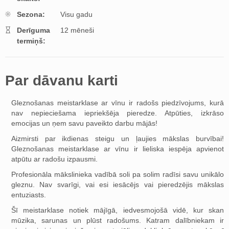
Sezona:
Visu gadu
Derīguma
12 mēneši
termiņš:
Par dāvanu karti
Gleznošanas meistarklase ar vīnu ir radošs piedzīvojums, kurā
nav nepieciešama iepriekšēja pieredze. Atpūties, izkrāso
emocijas un ņem savu paveikto darbu mājās!
Aizmirsti par ikdienas steigu un ļaujies mākslas burvībai!
Gleznošanas meistarklase ar vīnu ir lieliska iespēja apvienot
atpūtu ar radošu izpausmi.
Profesionāla mākslinieka vadībā soli pa solim radīsi savu unikālo
gleznu. Nav svarīgi, vai esi iesācējs vai pieredzējis mākslas
entuziasts.
Šī meistarklase notiek mājīgā, iedvesmojošā vidē, kur skan
mūzika, sarunas un plūst radošums. Katram dalībniekam ir