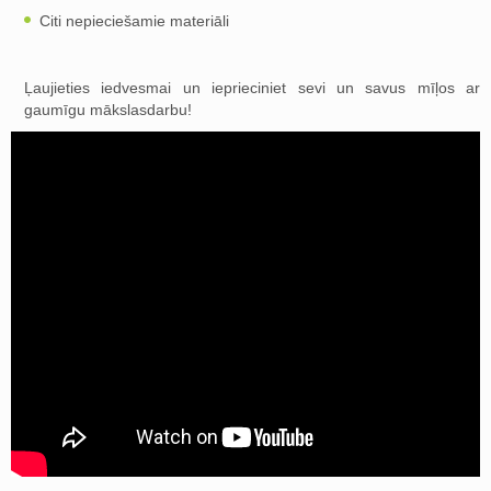
Citi nepieciešamie materiāli
Ļaujieties iedvesmai un ieprieciniet sevi un savus mīļos ar
gaumīgu mākslasdarbu!