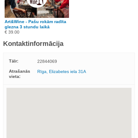
Art&Wine - Pašu rokām radīta
glezna 3 stundu laikā
€ 39.00
Kontaktinformācija
Tālr:
22844069
Atrašanās
Rīga, Elizabetes iela 31A
vieta: