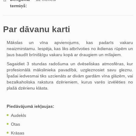
termiņš:
Par dāvanu karti
Mākslas un vīna apvienojums, kas padarīs vakaru
neaizmirstamu. Iespēja, kas liks atbrīvoties no ikdienas rūpēm un
ļaus baudīt brīnišķīgu vakaru kopā ar draugiem un mīlajiem.
Sagaidiet 3 stundas radošuma un dvēseliskas atmosfēras, kur
profesionālā mākslinieka pavadībā, uzgleznosiet savu gleznu.
Īpašai iedvesmai tiks uzcienāts ar divām gardām vīna glāzēm, vai
bezalkaholiska rakstura dzērieniem, kurus varēs izvēlēties no
plašā dzērienu klāsta.
Piedāvājumā iekļaujas:
Audekls
Otas
Krāsas