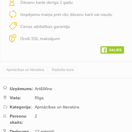
Dāvanu karte derīga 1 gadu
Iespējama maiņa pret citu dāvanu karti vai naudu
Cenas atbilstības garantija
Droši SSL maksājumi
Apmācības un literatūra
Radošie kursi
Uzņēmums:
Art&Wine
Vieta:
Rīga
Kategorija:
Apmācības un literatūra
Personu
2
skaits:
Derīguma
12 mēneši