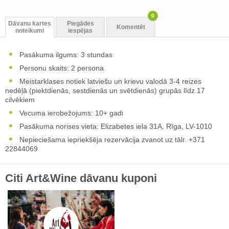
0
Dāvanu kartes
Piegādes
Komentēt
noteikumi
iespējas
Pasākuma ilgums: 3 stundas
Personu skaits: 2 persona
Meistarklases notiek latviešu un krievu valodā 3-4 reizes
nedēļā (piektdienās, sestdienās un svētdienās) grupās līdz 17
cilvēkiem
Vecuma ierobežojums: 10+ gadi
Pasākuma norises vieta: Elizabetes iela 31A, Rīga, LV-1010
Nepieciešama iepriekšēja rezervācija zvanot uz tālr. +371
22844069
Citi Art&Wine dāvanu kuponi