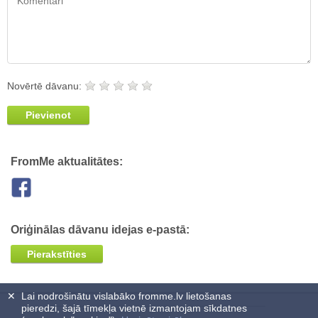
Novērtē dāvanu:
Pievienot
FromMe aktualitātes:
Oriģinālas dāvanu idejas e-pastā:
Pierakstīties
✕
Lai nodrošinātu vislabāko fromme.lv lietošanas
pieredzi, šajā tīmekļa vietnē izmantojam sīkdatnes