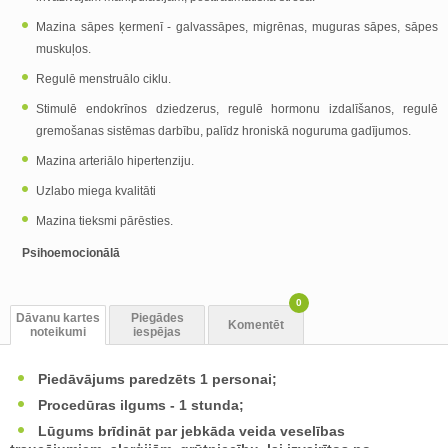
Mazina sāpes ķermenī - galvassāpes, migrēnas, muguras sāpes, sāpes
muskuļos.
Regulē menstruālo ciklu.
Stimulē endokrīnos dziedzerus, regulē hormonu izdalīšanos, regulē
gremošanas sistēmas darbību, palīdz hroniskā noguruma gadījumos.
Mazina arteriālo hipertenziju.
Uzlabo miega kvalitāti
Mazina tieksmi pārēsties.
Psihoemocionālā
0
Dāvanu kartes
Piegādes
Komentēt
noteikumi
iespējas
Piedāvājums paredzēts 1 personai;
Procedūras ilgums - 1 stunda;
Lūgums brīdināt par jebkāda veida veselības