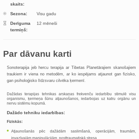
skaits:
Sezona:
Visu gadu
Derīguma
12 mēneši
termiņš:
Par dāvanu karti
Sonoterapija jeb hercu terapija ar Tibetas Planetārajiem skanošajiem
traukiem ir viena no metodēm, ar ko iespējams atjaunot gan fizisko,
gan psiholoģisko līdzsvaru cilvēka ķermenī.
Dažādas terapijas tehnikas arskaņas frekvenču iedarbību stimulē visu
organismu, ķermeņa šūnu atjaunošanos, iedarbojas uz katru orgānu un
nervu sistēmu kopumā.
Dažādo tehniku iedarbības:
Fiziskās:
Atjaunošanās pēc dažādām saslimšanā, operācijām, traumām,
invazīvajām manipulācijām, posttraumatiskā stresa.