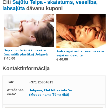
Citi
Sajūtu Telpa - skaistums, veselība,
labsajūta
dāvanu kuponi
Sejas modelējošā masāža
Anti - age/ antistresa masāža
(manuālā plastika) Jelgavā
sejai un dekolte
€ 45.00
€ 40.00
Kontaktinformācija
Tālr:
+371 25904819
Atrašanās
Jelgava, Elektrības iela 5a
vieta:
(Modes nama Tēma ēkā)