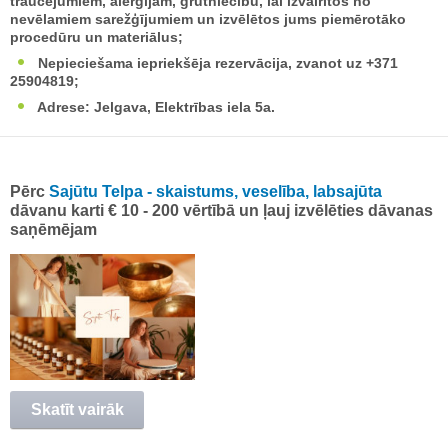
traucējumiem, alerģijām, grūtniecību, lai izvairītos no
nevēlamiem sarežģījumiem un izvēlētos jums piemērotāko
procedūru un materiālus;
Nepieciešama iepriekšēja rezervācija, zvanot uz +371
25904819;
Adrese: Jelgava, Elektrības iela 5a.
Pērc
Sajūtu Telpa - skaistums, veselība, labsajūta
dāvanu karti € 10 - 200 vērtībā un ļauj izvēlēties dāvanas
saņēmējam
Skatīt vairāk