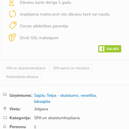
Dāvanu karte derīga 1 gadu
Iespējama maiņa pret citu dāvanu karti vai naudu
Cenas atbilstības garantija
Droši SSL maksājumi
SPA un skaistumkopšana
SPA saloni un masāžas
Relaksējoša dāvana
Uzņēmums:
Sajūtu Telpa - skaistums, veselība,
labsajūta
Vieta:
Jelgava
Kategorija:
SPA un skaistumkopšana
Personu
1